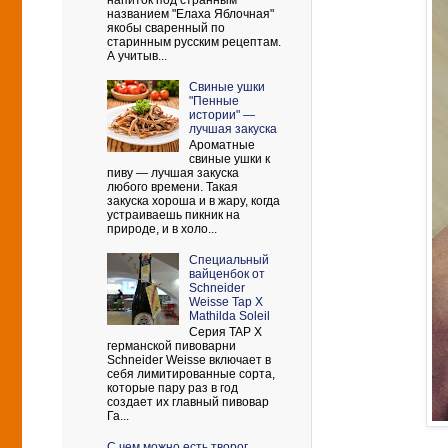
напиток под странным
названием "Елаха Яблочная"
якобы сваренный по
старинным русским рецептам.
А учитыв...
Свиные ушки
"Пенные
истории" —
лучшая закуска
Ароматные
свиные ушки к
пиву — лучшая закуска
любого времени. Такая
закуска хороша и в жару, когда
устраиваешь пикник на
природе, и в холо...
Cпециальный
вайценбок от
Schneider
Weisse Tap X
Mathilda Soleil
Серия TAP X
германской пивоварни
Schneider Weisse включает в
себя лимитированные сорта,
которые пару раз в год
создает их главный пивовар
Га...
С чем можно есть творог.