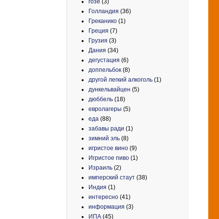
гозе
(3)
Голландия
(36)
Греканико
(1)
Греция
(7)
Грузия
(3)
Дания
(34)
дегустация
(6)
доппельбок
(8)
другой легкий алкоголь
(1)
дункельвайцен
(5)
дюббель
(18)
евролагеры
(5)
еда
(88)
забавы ради
(1)
зимний эль
(8)
игристое вино
(9)
Игристое пиво
(1)
Израиль
(2)
имперский стаут
(38)
Индия
(1)
интересно
(41)
информация
(3)
ИПА
(45)