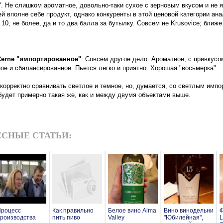
"
. Не слишком ароматное, довольно-таки сухое с зерновым вкусом и не
й вполне себе продукт, однако конкуренты в этой ценовой категории ана
з 10, не более, да и то два балла за бутылку. Совсем не Krusovice; ближе
Cerne "импортированное"
. Совсем другое дело. Ароматное, с привкусо
ое и сбалансированное. Пьется легко и приятно. Хорошая "восьмерка".
 корректно сравнивать светлое и темное, но, думается, со светлым имп
будет примерно такая же, как и между двумя объектами выше.
СНЫЕ СТАТЬИ:
роцесс
Как правильно
Белое вино Alma
Вино винодельни
Ф
роизводства
пить пиво
Valley
"Юбилейная",
L