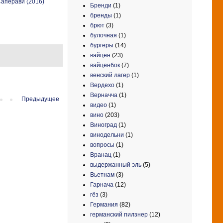
аперави (2016)
Бренди
(1)
бренды
(1)
брют
(3)
булочная
(1)
бургеры
(14)
вайцен
(23)
вайценбок
(7)
венский лагер
(1)
Вердехо
(1)
Верначча
(1)
Предыдущее
видео
(1)
вино
(203)
Виноград
(1)
винодельни
(1)
вопросы
(1)
Вранац
(1)
выдержанный эль
(5)
Вьетнам
(3)
Гарнача
(12)
гёз
(3)
Германия
(82)
германский пилзнер
(12)