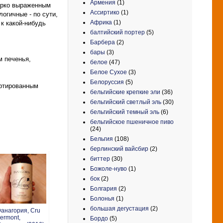
Армения
(1)
 ярко выраженным
Ассиртико
(1)
логичные - по сути,
Африка
(1)
 к какой-нибудь
балтийский портер
(5)
Барбера
(2)
бары
(3)
м печенья,
белое
(47)
Белое Сухое
(3)
Белоруссия
(5)
ортированным
бельгийские крепкие эли
(36)
бельгийский светлый эль
(30)
бельгийский темный эль
(6)
бельгийское пшеничное пиво
(24)
Бельгия
(108)
берлинский вайсбир
(2)
биттер
(30)
Божоле-нуво
(1)
бок
(2)
Болгария
(2)
Болонья
(1)
большая дегустация
(2)
анагория, Cru
ermont,
Бордо
(5)