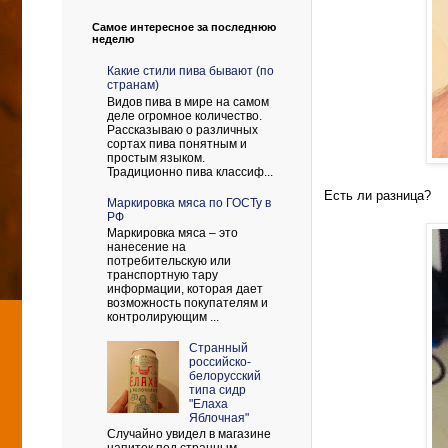
Самое интересное за последнюю
неделю
Какие стили пива бывают (по
странам)
Видов пива в мире на самом
деле огромное количество.
Рассказываю о различных
сортах пива понятным и
простым языком.
Традиционно пива классиф...
Есть ли разница?
Маркировка мяса по ГОСТу в
РФ
Маркировка мяса – это
нанесение на
потребительскую или
транспортную тару
информации, которая дает
возможность покупателям и
контролирующим ...
Странный
российско-
белорусский
типа сидр
"Елаха
Яблочная"
Случайно увидел в магазине