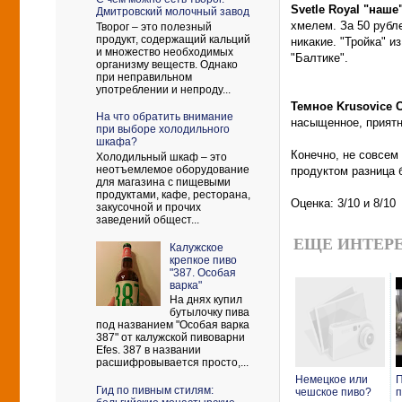
Svetle Royal "наше
Дмитровский молочный завод
хмелем. За 50 рубле
Творог – это полезный
продукт, содержащий кальций
никакие. "Тройка" и
и множество необходимых
"Балтике".
организму веществ. Однако
при неправильном
употреблении и непроду...
Темное Krusovice 
На что обратить внимание
насыщенное, приятн
при выборе холодильного
шкафа?
Конечно, не совсем
Холодильный шкаф – это
неотъемлемое оборудование
продуктом разница 
для магазина с пищевыми
продуктами, кафе, ресторана,
Оценка: 3/10 и 8/10
закусочной и прочих
заведений общест...
ЕЩЕ ИНТЕРЕ
Калужское
крепкое пиво
"387. Особая
варка"
На днях купил
бутылочку пива
под названием "Особая варка
387" от калужской пивоварни
Efes. 387 в названии
расшифровывается просто,...
Немецкое или
П
Гид по пивным стилям:
чешское пиво?
п