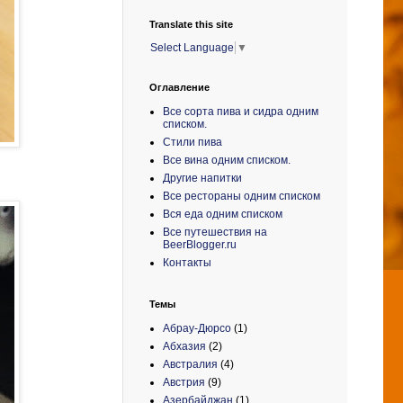
Translate this site
Select Language
▼
Оглавление
Все сорта пива и сидра одним
списком.
Стили пива
Все вина одним списком.
Другие напитки
Все рестораны одним списком
Вся еда одним списком
Все путешествия на
BeerBlogger.ru
Контакты
Темы
Абрау-Дюрсо
(1)
Абхазия
(2)
Австралия
(4)
Австрия
(9)
Азербайджан
(1)