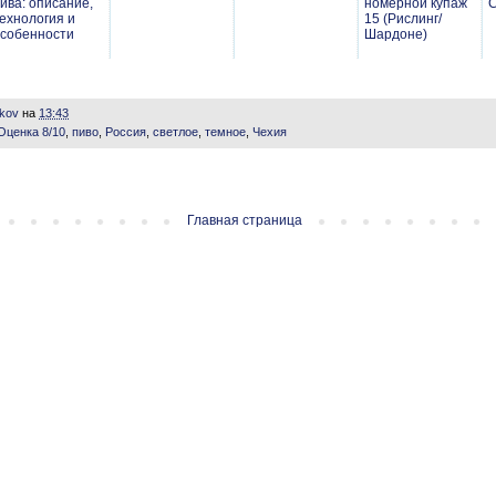
ива: описание,
номерной купаж
С
ехнология и
15 (Рислинг/
собенности
Шардоне)
ikov
на
13:43
Оценка 8/10
,
пиво
,
Россия
,
светлое
,
темное
,
Чехия
Главная страница