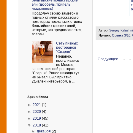
бельгийские монастырские
п
эли (дюббель, трипель,
т
квадрюпель)
о
Продолжу серию заметок о
пивных стилям рассказом о
некоторых нескольких стилях
бельгийских крепких элей,
которые, как предполагается,
Автор:
Sergey Kalashn
впервы...
Ярлыки:
Оценка 3/10
,
Сеть пивных
ресторанов
"Сварня"
Недавно,
Следующее
прогуливаясь
по Москве,
зашел в пивной ресторан
"Сварня". Ранее никогда тут
не бывал. Был приятно
удивлен интерьером, а ...
Архив блога
►
2021
(1)
►
2020
(4)
►
2019
(45)
▼
2018
(41)
►
декабря
(2)