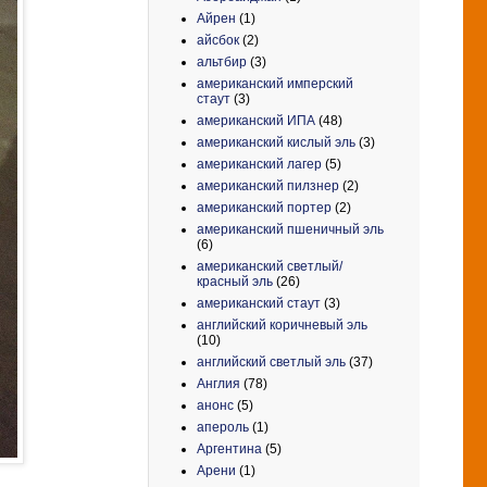
Айрен
(1)
айсбок
(2)
альтбир
(3)
американский имперский
стаут
(3)
американский ИПА
(48)
американский кислый эль
(3)
американский лагер
(5)
американский пилзнер
(2)
американский портер
(2)
американский пшеничный эль
(6)
американский светлый/
красный эль
(26)
американский стаут
(3)
английский коричневый эль
(10)
английский светлый эль
(37)
Англия
(78)
анонс
(5)
апероль
(1)
Аргентина
(5)
Арени
(1)