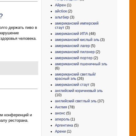
Айрен
(1)
айсбок
(2)
?
альтбир
(3)
американский имперский
олго держать пиво в
стаут
(3)
 нарушение
американский ИПА
(48)
 здоровья человека.
американский кислый эль
(3)
американский лагер
(5)
американский пилзнер
(2)
американский портер
(2)
американский пшеничный эль
(6)
американский светлый/
красный эль
(26)
американский стаут
(3)
английский коричневый эль
(10)
английский светлый эль
(37)
Англия
(78)
анонс
(5)
ии конференций и
апероль
(1)
алу ресторана.
Аргентина
(5)
Арени
(1)