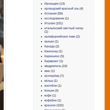
Ирландия
(13)
ирландский красный эль
(4)
Испания
(50)
исследование
(1)
Италия
(101)
итальянский светлый лагер
(1)
калифорнийское пиво
(2)
кальян
(1)
Канада
(2)
Каннонау
(1)
Кариньяно
(5)
Кармрают
(1)
квадрюпель
(10)
квас
(1)
келлербир
(7)
кёльш
(1)
коктейли
(1)
Коньяк
(3)
кофе
(1)
кофейня
(1)
красное
(102)