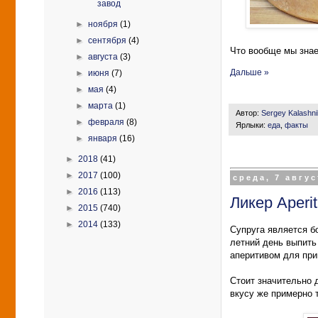
завод
►
ноября
(1)
►
сентября
(4)
Что вообще мы знае
►
августа
(3)
Дальше »
►
июня
(7)
►
мая
(4)
►
марта
(1)
Автор:
Sergey Kalashn
►
февраля
(8)
Ярлыки:
еда
,
факты
►
января
(16)
►
2018
(41)
►
2017
(100)
среда, 7 авгус
►
2016
(113)
Ликер Aperit
►
2015
(740)
►
2014
(133)
Супруга является б
летний день выпить
аперитивом для пр
Стоит значительно 
вкусу же примерно 