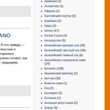
Армения
(1)
Ассиртико
(1)
Африка
(1)
балтийский портер
(5)
Барбера
(2)
бары
(3)
белое
(47)
VANO
Белое Сухое
(3)
Белоруссия
(5)
! И это правда —
бельгийские крепкие эли
(36)
 вкусные и
бельгийский светлый эль
(30)
старинных
бельгийский темный эль
(6)
узины готовят, как
бельгийское пшеничное пиво
ь традициям,
(24)
Бельгия
(108)
берлинский вайсбир
(2)
биттер
(30)
Божоле-нуво
(1)
бок
(2)
Болгария
(2)
Болонья
(1)
большая дегустация
(2)
Бордо
(5)