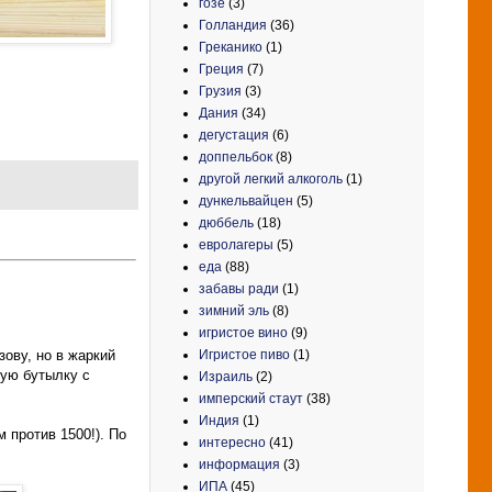
гозе
(3)
Голландия
(36)
Греканико
(1)
Греция
(7)
Грузия
(3)
Дания
(34)
дегустация
(6)
доппельбок
(8)
другой легкий алкоголь
(1)
дункельвайцен
(5)
дюббель
(18)
евролагеры
(5)
еда
(88)
забавы ради
(1)
зимний эль
(8)
игристое вино
(9)
Игристое пиво
(1)
ову, но в жаркий
кую бутылку с
Израиль
(2)
имперский стаут
(38)
Индия
(1)
 против 1500!). По
интересно
(41)
информация
(3)
ИПА
(45)