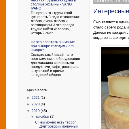
Честная грузинская кухня в
четверг, 19 се
столице Украины - VANO
IVANO
Интересные
Говорят, что к грузинской
кухне есть 3 вида отношения:
люблю, очень люблю и
Сыр является одним
восхищаюсь! И это правда —
стало своего рода и
трудно найти человека,
Далеко не каждый сп
который смог ...
когда речь заходит 
На что обратить внимание
при выборе холодильного
шкафа?
Холодильный шкаф – это
неотъемлемое оборудование
для магазина с пищевыми
продуктами, кафе, ресторана,
закусочной и прочих
заведений общест...
Архив блога
►
2021
(1)
►
2020
(4)
▼
2019
(45)
▼
декабря
(1)
С чем можно есть творог.
Дмитровский молочный