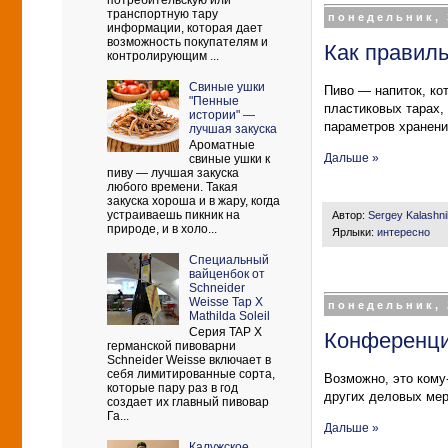
потребительскую или
транспортную тару
понедельник, 
информации, которая дает
возможность покупателям и
Как правиль
контролирующим ...
Свиные ушки
Пиво — напиток, ко
"Пенные
пластиковых тарах,
истории" —
параметров хранени
лучшая закуска
Ароматные
Дальше »
свиные ушки к
пиву — лучшая закуска
любого времени. Такая
закуска хороша и в жару, когда
устраиваешь пикник на
Автор:
Sergey Kalashn
природе, и в холо...
Ярлыки:
интересно
Cпециальный
вайценбок от
Schneider
Weisse Tap X
понедельник, 
Mathilda Soleil
Серия TAP X
Конференци
германской пивоварни
Schneider Weisse включает в
себя лимитированные сорта,
Возможно, это кому
которые пару раз в год
других деловых мер
создает их главный пивовар
Га...
Дальше »
Калужское