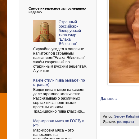
Самое интересное за последнюю
неделю
Странный
российско-
белорусский
типа сидр
"Елаха
Яблочная"
Случайно увидел в магазине
напиток под странным
названием "Елаха Яблочная"
якобы сваренный по
старинным русским рецептам.
А учитыв...
Какие стили пива бывают (по
странам)
Видов пива в мире на самом
деле огромное количество.
Рассказываю о различных
Дальше »
сортах пива понятным и
простым языком.
Традиционно пива классиф...
Автор:
Sergey Kalashn
Маркировка мяса по ГОСТу в
Ярлыки:
рестораны
РФ
Маркировка мяса – это
нанесение на