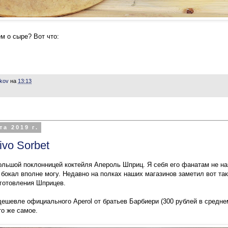
м о сыре? Вот что:
ikov
на
13:13
та 2019 г.
ivo Sorbet
ольшой поклонницей коктейля Апероль Шприц. Я себя его фанатам не наз
 бокал вполне могу. Недавно на полках наших магазинов заметил вот та
иготовления Шприцев.
дешевле официального Aperol от братьев Барбиери (300 рублей в среднем
то же самое.