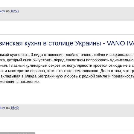
ikov
на
16:50
зинская кухня в столице Украины - VANO I
зинской кухне есть 3 вида отношения: люблю, очень люблю и восхищаюсь
ека, который смог бы устоять перед соблазном попробовать удивительно
ния. Главный кулинарный секрет их популярности кроется отнюдь не в 
х и мастерстве поваров, хотя это тоже немаловажно. Дело в том, что гр
, вкладывая в блюда безграничную любовь к родной земле и преданност
коления в поколение.
ikov
на
16:49