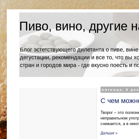
Пиво, вино, другие н
Блог эстетствующего дилетанта о пиве, вине
дегустации, рекомендации и все то, что вы х
стран и городов мира - где вкусно поесть и 
пятница, 6 дек
С чем можно
Творог – это полез
неправильном употр
снижается, а в нек
Дальше »