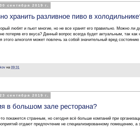
30 сентября 2019 г.
но хранить разливное пиво в холодильнике
торый любят и пьют многие, но не все хранят его правильно. Можно ли д
 не потеряв его вкуса? Данный вопрос всегда будет актуальным, так как
я этого алкоголя может повлечь за собой значительный вред состоянию
ikov
на
09:31
23 сентября 2019 г.
я в большом зале ресторана?
-то покажется странным, но сегодня всё больше компаний при организац
оприятий отдают предпочтение не специализированному помещению, а з