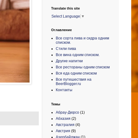
Translate this site
Select Language
▼
Оглавление
Все сорта пива и сидра одним
списком.
Стили пива
Все вина одним списком.
Другие напитки
Все рестораны одним списком
Вся еда одним списком
Все путешествия на
BeerBlogger.ru
Контакты
Темы
Абрау-Дюрсо
(1)
Абхазия
(2)
Австралия
(4)
Австрия
(9)
Азербайджан
(1)