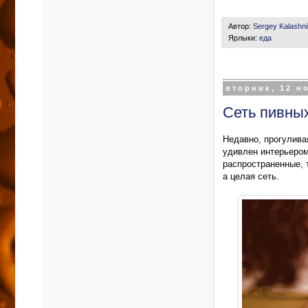
Автор:
Sergey Kalashn
Ярлыки:
еда
вторник, 12 но
Сеть пивны
Недавно, прогулива
удивлен интерьером
распространенные, т
а целая сеть.