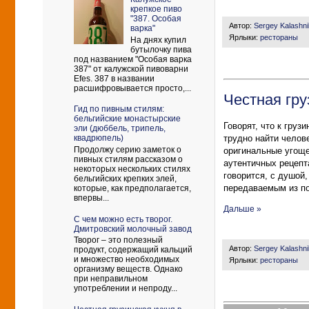
крепкое пиво
"387. Особая
Автор:
Sergey Kalashn
варка"
Ярлыки:
рестораны
На днях купил
бутылочку пива
под названием "Особая варка
387" от калужской пивоварни
Efes. 387 в названии
расшифровывается просто,...
Честная гру
Гид по пивным стилям:
бельгийские монастырские
Говорят, что к гру
эли (дюббель, трипель,
трудно найти челов
квадрюпель)
Продолжу серию заметок о
оригинальные угоще
пивных стилям рассказом о
аутентичных рецепта
некоторых нескольких стилях
говорится, с душой
бельгийских крепких элей,
передаваемым из по
которые, как предполагается,
впервы...
Дальше »
С чем можно есть творог.
Дмитровский молочный завод
Творог – это полезный
Автор:
Sergey Kalashn
продукт, содержащий кальций
и множество необходимых
Ярлыки:
рестораны
организму веществ. Однако
при неправильном
употреблении и непроду...