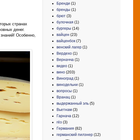
Бренди
(1)
бренды
(1)
брют
(3)
булочная
(1)
оторых странах
бургеры
(14)
ловных денег.
вайцен
(23)
 знаний! Особенно,
вайценбок
(7)
венский лагер
(1)
Вердехо
(1)
Верначча
(1)
видео
(1)
вино
(203)
Виноград
(1)
винодельни
(1)
вопросы
(1)
Вранац
(1)
выдержанный эль
(5)
Вьетнам
(3)
Гарнача
(12)
гёз
(3)
Германия
(82)
германский пилзнер
(12)