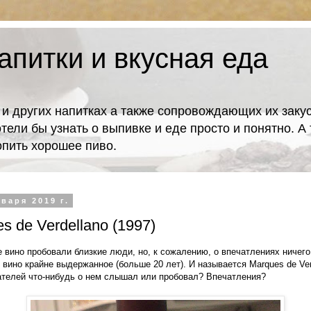
апитки и вкусная еда
 и других напитках а также сопровождающих их закус
отели бы узнать о выпивке и еде просто и понятно. 
попить хорошее пиво.
варя 2019 г.
s de Verdellano (1997)
е вино пробовали близкие люди, но, к сожалению, о впечатлениях ничего
, вино крайне выдержанное (больше 20 лет). И называется Marques de Ver
тателей что-нибудь о нем слышал или пробовал? Впечатления?