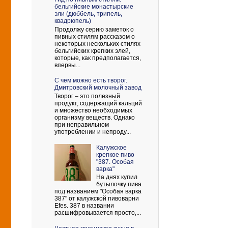
бельгийские монастырские
эли (дюббель, трипель,
квадрюпель)
Продолжу серию заметок о
пивных стилям рассказом о
некоторых нескольких стилях
бельгийских крепких элей,
которые, как предполагается,
впервы...
С чем можно есть творог.
Дмитровский молочный завод
Творог – это полезный
продукт, содержащий кальций
и множество необходимых
организму веществ. Однако
при неправильном
употреблении и непроду...
Калужское
крепкое пиво
"387. Особая
варка"
На днях купил
бутылочку пива
под названием "Особая варка
387" от калужской пивоварни
Efes. 387 в названии
расшифровывается просто,...