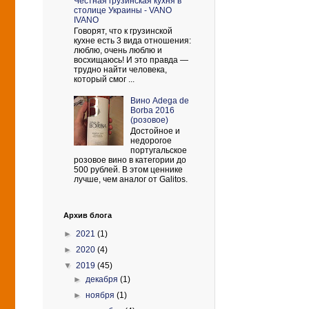
Честная грузинская кухня в
столице Украины - VANO
IVANO
Говорят, что к грузинской
кухне есть 3 вида отношения:
люблю, очень люблю и
восхищаюсь! И это правда —
трудно найти человека,
который смог ...
Вино Adega de
Borba 2016
(розовое)
Достойное и
недорогое
португальское
розовое вино в категории до
500 рублей. В этом ценнике
лучше, чем аналог от Galitos.
Архив блога
►
2021
(1)
►
2020
(4)
▼
2019
(45)
►
декабря
(1)
►
ноября
(1)