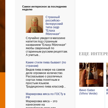
Самое интересное за последнюю
неделю
Странный
российско-
белорусский
типа сидр
"Елаха
Яблочная"
Случайно увидел в магазине
напиток под странным
названием "Елаха Яблочная"
якобы сваренный по
старинным русским рецептам.
ЕЩЕ ИНТЕРЕ
А учитыв...
Какие стили пива бывают (по
странам)
Видов пива в мире на самом
деле огромное количество.
Рассказываю о различных
сортах пива понятным и
простым языком.
Традиционно пива классиф...
Вино Gatao
В
(Vihno Verde)
R
Маркировка мяса по ГОСТу в
РФ
Маркировка мяса – это
нанесение на