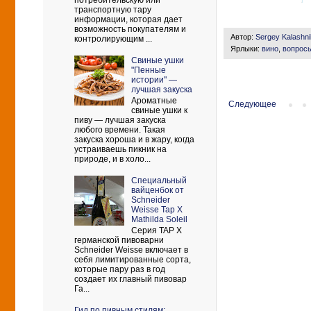
потребительскую или
транспортную тару
информации, которая дает
возможность покупателям и
Автор:
Sergey Kalashn
контролирующим ...
Ярлыки:
вино
,
вопрос
Свиные ушки
"Пенные
истории" —
лучшая закуска
Ароматные
Следующее
свиные ушки к
пиву — лучшая закуска
любого времени. Такая
закуска хороша и в жару, когда
устраиваешь пикник на
природе, и в холо...
Cпециальный
вайценбок от
Schneider
Weisse Tap X
Mathilda Soleil
Серия TAP X
германской пивоварни
Schneider Weisse включает в
себя лимитированные сорта,
которые пару раз в год
создает их главный пивовар
Га...
Гид по пивным стилям: