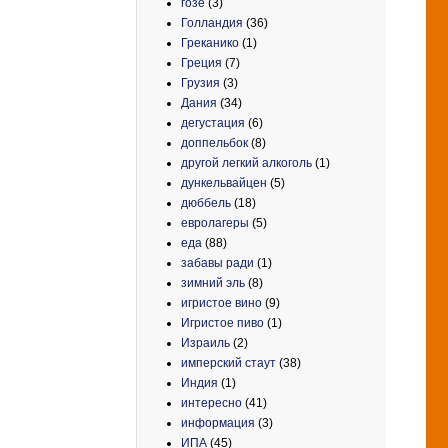
гозе
(3)
Голландия
(36)
Греканико
(1)
Греция
(7)
Грузия
(3)
Дания
(34)
дегустация
(6)
доппельбок
(8)
другой легкий алкоголь
(1)
дункельвайцен
(5)
дюббель
(18)
евролагеры
(5)
еда
(88)
забавы ради
(1)
зимний эль
(8)
игристое вино
(9)
Игристое пиво
(1)
Израиль
(2)
имперский стаут
(38)
Индия
(1)
интересно
(41)
информация
(3)
ИПА
(45)