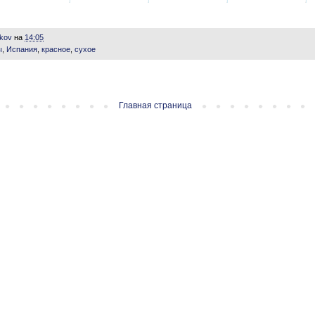
ikov
на
14:05
ы
,
Испания
,
красное
,
сухое
Главная страница