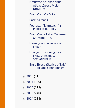
Игристое розовое вино
Абрау-Дюрсо Victor
Dravigny
Вино Cajo Ca'Botta
Ром Old Monk
Ресторан "Мандарин" в
Ростове-на-Дону
Вино Crane Lake, Cabernet
Sauvignon, 2012
Немецкое или чешское
пиво?
Процесс производства
пива: описание,
технология и ...
Вино Bosca (Stories of Italy):
Trebbiano Chardonnay
►
2018
(41)
►
2017
(100)
►
2016
(113)
►
2015
(740)
►
2014
(133)