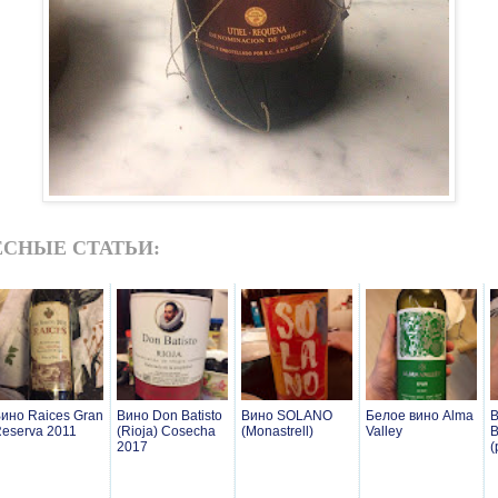
СНЫЕ СТАТЬИ:
ино Raices Gran
Вино Don Batisto
Вино SOLANO
Белое вино Alma
В
eserva 2011
(Rioja) Cosecha
(Monastrell)
Valley
B
2017
(