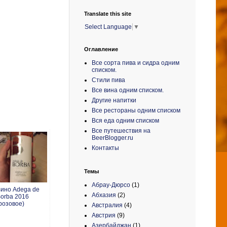
Translate this site
Select Language
▼
Оглавление
Все сорта пива и сидра одним
списком.
Стили пива
Все вина одним списком.
Другие напитки
Все рестораны одним списком
Вся еда одним списком
Все путешествия на
BeerBlogger.ru
Контакты
Темы
Абрау-Дюрсо
(1)
ино Adega de
Абхазия
(2)
orba 2016
розовое)
Австралия
(4)
Австрия
(9)
Азербайджан
(1)