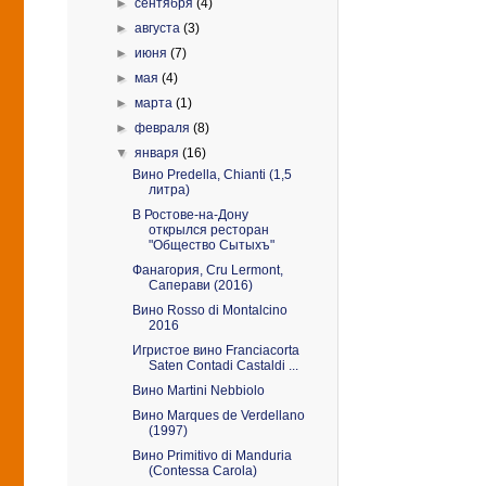
►
сентября
(4)
►
августа
(3)
►
июня
(7)
►
мая
(4)
►
марта
(1)
►
февраля
(8)
▼
января
(16)
Вино Predella, Chianti (1,5
литра)
В Ростове-на-Дону
открылся ресторан
"Общество Сытыхъ"
Фанагория, Cru Lermont,
Саперави (2016)
Вино Rosso di Montalcino
2016
Игристое вино Franciacorta
Saten Contadi Castaldi ...
Вино Martini Nebbiolo
Вино Marques de Verdellano
(1997)
Вино Primitivo di Manduria
(Contessa Carola)