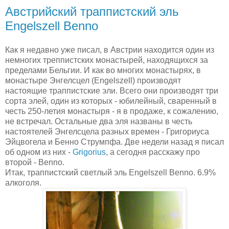
Австрийский траппистский эль
Engelszell Benno
Как я недавно уже писал, в Австрии находится один из
немногих треппистских монастырей, находящихся за
пределами Бельгии. И как во многих монастырях, в
монастыре Энгелсцел (Engelszell) производят
настоящие траппистские эли. Всего они производят три
сорта элей, один из которых - юбилейный, сваренный в
честь 250-летия монастыря - я в продаже, к сожалению,
не встречал. Остальные два эля названы в честь
настоятелей Энгелсцела разных времен - Григориуса
Эйцвогела и Бенно Струмпфа. Две недели назад я писал
об одном из них -
Grigorius
, а сегодня расскажу про
второй - Benno.
Итак, траппистский светлый эль Engelszell Benno. 6.9%
алкоголя.