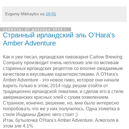
Evgeniy Mikhaylov
на
10:01
суббота, 27 декабря 2014 г.
Странный ирландский эль O'Hara's
Amber Adventure
Как я уже писал, ирландская пивоварня Carlow Brewing
Company производит очень неплохие эли по мотивам
старинных ирландских рецептов со вполне ожидаемым
качеством и вкусовыми характеристиками. А O'Hara's
Amber Adventure - это новое пиво, которое они начали
варить только в этом, 2014 году, решив отойти от
традиционно ирландской тематики, и сделав его в стиле
американских красных элей с сухим охмелением.
Странное, конечно, решение, но, мне было интересно
попробовать что же у них получилось. Одна этикетка в
стиле Индианы Джонc чего стоит ;)
Итак, бутылочка O'Hara's Amber Adventure. Алкоголя в
этом эле 4.1%