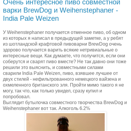
Очень интересное пиво совместной
варки BrewDog и Weihenstephaner -
India Pale Weizen
У Weihenstephaner получается отменное пиво, об одном
из которых я написал в предыдущей заметке, а у ребят
из шотландской крафтовой пивоварни BrewDog очень
здорово получается варить всякие нетривиальные о
интересные вещи. Как думаете, что получится, если они
соберутся и сварят пиво вместе? Не так давно они тоже
решили это выяснить, и совместными силами
сварили India Pale Weizen, пиво, взявшее лучшее от
двух стилей - нефильтрованного немецкого вайзена и
охмеленного британского эля. Пройти мимо такого я не
могу, так что, как только увидел, сразу купил и
попробовал.
Выглядит бутылочка совместного творчества BrewDog и
Weihenstephaner вот так. Алкоголь 6.2%