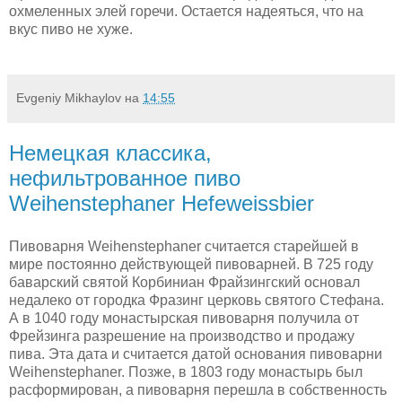
охмеленных элей горечи. Остается надеяться, что на
вкус пиво не хуже.
Evgeniy Mikhaylov
на
14:55
Немецкая классика,
нефильтрованное пиво
Weihenstephaner Hefeweissbier
Пивоварня Weihenstephaner считается старейшей в
мире постоянно действующей пивоварней. В 725 году
баварский святой Корбиниан Фрайзингский основал
недалеко от городка Фразинг церковь святого Стефана.
А в 1040 году монастырская пивоварня получила от
Фрейзинга разрешение на производство и продажу
пива. Эта дата и считается датой основания пивоварни
Weihenstephaner. Позже, в 1803 году монастырь был
расформирован, а пивоварня перешла в собственность