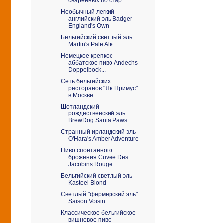
сваренных по стар...
Необычный легкий
английский эль Badger
England's Own
Бельгийский светлый эль
Martin's Pale Ale
Немецкое крепкое
аббатское пиво Andechs
Doppelbock...
Сеть бельгийских
ресторанов "Ян Примус"
в Москве
Шотландский
рождественский эль
BrewDog Santa Paws
Странный ирландский эль
O'Hara's Amber Adventure
Пиво спонтанного
брожения Cuvee Des
Jacobins Rouge
Бельгийский светлый эль
Kasteel Blond
Светлый "фермерский эль"
Saison Voisin
Классическое бельгийское
вишневое пиво