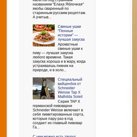
напиток под странным
названием "Елаха Яблочная"
якобы сваренный по
старинным русским рецептам.
А учитыв...
Свиные ушки
"Пенные
истории" —
лучшая закуска
Ароматные
свиные ушки к
пиву — лучшая закуска
любого времени. Такая
закуска хороша и в жару, когда
устраиваешь пикник на
природе, и в холо...
Cпециальный
вайценбок от
Schneider
Weisse Tap X
Mathilda Soleil
Серия TAP X
германской пивоварни
Schneider Weisse включает в
себя лимитированные сорта,
которые пару раз в год
создает их главный пивовар
Га...
С чем можно есть творог.