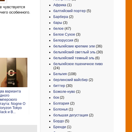
Африка
(1)
не чувствуется
балтийский портер
(5)
чего особенного.
Барбера
(2)
бары
(3)
белое
(47)
Белое Сухое
(3)
Белоруссия
(5)
бельгийские крепкие эли
(36)
бельгийский светлый эль
(30)
бельгийский темный эль
(6)
бельгийское пшеничное пиво
(24)
Бельгия
(108)
берлинский вайсбир
(2)
биттер
(30)
ва варианта
Божоле-нуво
(1)
дного
бок
(2)
мперского
Болгария
(2)
таута: Nogne O
oryzon Tokyo
Болонья
(1)
lack и B...
большая дегустация
(2)
Бордо
(5)
Бренди
(1)