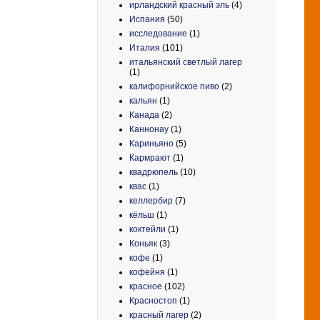
ирландский красный эль
(4)
Испания
(50)
исследование
(1)
Италия
(101)
итальянский светлый лагер
(1)
калифорнийское пиво
(2)
кальян
(1)
Канада
(2)
Каннонау
(1)
Кариньяно
(5)
Кармрают
(1)
квадрюпель
(10)
квас
(1)
келлербир
(7)
кёльш
(1)
коктейли
(1)
Коньяк
(3)
кофе
(1)
кофейня
(1)
красное
(102)
Красностоп
(1)
красный лагер
(2)