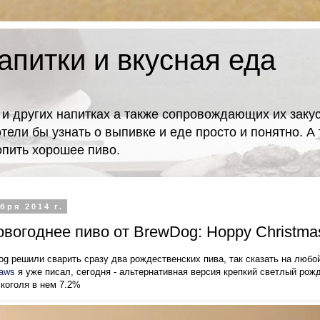
апитки и вкусная еда
 и других напитках а также сопровождающих их закус
отели бы узнать о выпивке и еде просто и понятно. 
попить хорошее пиво.
бря 2014 г.
вогоднее пиво от BrewDog: Hoppy Christma
og решили сварить сразу два рождественских пива, так сказать на любой
aws
я уже писал, сегодня - альтернативная версия крепкий светлый рож
лкоголя в нем 7.2%