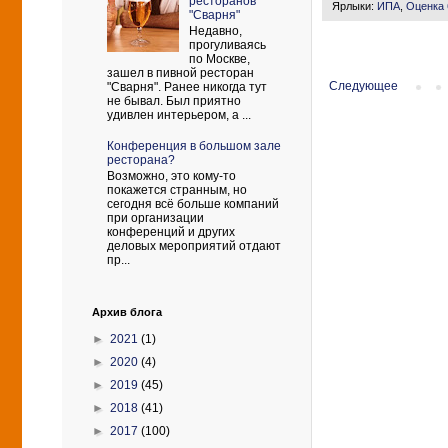
ресторанов
Ярлыки:
ИПА
,
Оценка 
"Сварня"
Недавно,
прогуливаясь
по Москве,
зашел в пивной ресторан
Следующее
"Сварня". Ранее никогда тут
не бывал. Был приятно
удивлен интерьером, а ...
Конференция в большом зале
ресторана?
Возможно, это кому-то
покажется странным, но
сегодня всё больше компаний
при организации
конференций и других
деловых мероприятий отдают
пр...
Архив блога
►
2021
(1)
►
2020
(4)
►
2019
(45)
►
2018
(41)
►
2017
(100)