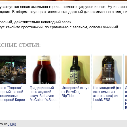
увствуется явная хмельная горечь, немного цитрусов и елок. Ну и в фо
ладких. В общем, вкус практически стандартный для охмеленного эля, ни
ресный, действительно новогодний запах.
ус какой-то простенький, по сравнению с запахом, совсем обычный.
СНЫЕ СТАТЬИ:
иво "Тэдоган".
Традиционный
Имперский стаут
Шотландский (во
Д
ервый пивной
шотландский
от BrewDog -
всех смыслах
о
естиваль в
стаут Belhaven
RipTide
этого слова) эль
и
еверной Корее
McCallum's Stout
LochNESS
с
H
B
lov
на
11:00