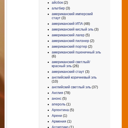
айсбок
(2)
альтбир
(3)
американский имперский
стаут
(3)
американский ИПА
(48)
американский кислый эль
(3)
американский лагер
(5)
американский пилзнер
(2)
американский портер
(2)
американский пшеничный эль
(6)
американский светлый/
красный эль
(26)
американский стаут
(3)
английский коричневый эль
(10)
английский светлый эль
(37)
Англия
(78)
анонс
(5)
апероль
(1)
Аргентина
(5)
Арени
(1)
Армения
(1)
Ассиртико
(1)