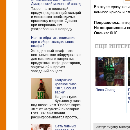
Дмитровский молочный завод
Во вкусе сразу же ч
Творог – это полезный
немного ирисок и с
продукт, содержащий кальций
и множество необходимых
организму веществ. Однако
Понравилось:
инте
при неправильном
Не понравилось:
вк
употреблении и непроду...
Оценка:
6/10
На что обратить внимание
при выборе холодильного
ЕЩЕ ИНТЕРЕ
шкафа?
Холодильный шкаф – это
неотъемлемое оборудование
для магазина с пищевыми
продуктами, кафе, ресторана,
закусочной и прочих
заведений общест...
Калужское
крепкое пиво
"387. Особая
Пиво Chang
П
варка"
П
На днях купил
ф
бутылочку пива
С
под названием "Особая варка
387" от калужской пивоварни
Efes. 387 в названии
расшифровывается просто,...
Сеть пивных
Автор:
Evgeniy Mikhay