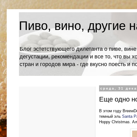
Пиво, вино, другие н
Блог эстетствующего дилетанта о пиве, вине
дегустации, рекомендации и все то, что вы х
стран и городов мира - где вкусно поесть и 
среда, 31 дека
Еще одно но
В этом году BreewD
темный эль
Santa P
Hoppy Christmas. А