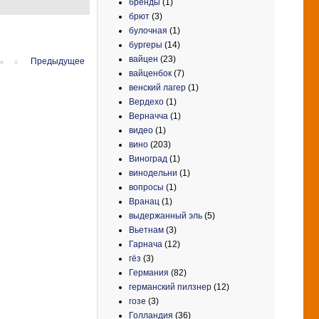
бренды
(1)
брют
(3)
булочная
(1)
бургеры
(14)
вайцен
(23)
Предыдущее
вайценбок
(7)
венский лагер
(1)
Вердехо
(1)
Верначча
(1)
видео
(1)
вино
(203)
Виноград
(1)
винодельни
(1)
вопросы
(1)
Вранац
(1)
выдержанный эль
(5)
Вьетнам
(3)
Гарнача
(12)
гёз
(3)
Германия
(82)
германский пилзнер
(12)
гозе
(3)
Голландия
(36)