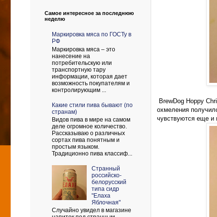
Самое интересное за последнюю
неделю
Маркировка мяса по ГОСТу в
РФ
Маркировка мяса – это
нанесение на
потребительскую или
транспортную тару
информации, которая дает
возможность покупателям и
контролирующим ...
BrewDog Hoppy Chris
Какие стили пива бывают (по
охмеления получилс
странам)
чувствуются еще и 
Видов пива в мире на самом
деле огромное количество.
Рассказываю о различных
сортах пива понятным и
простым языком.
Традиционно пива классиф...
Странный
российско-
белорусский
типа сидр
"Елаха
Яблочная"
Случайно увидел в магазине