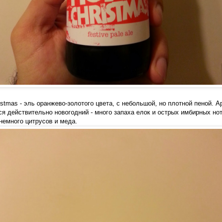
tmas - эль оранжево-золотого цвета, с небольшой, но плотной пеной. А
я действительно новогодний - много запаха елок и острых имбирных нот
немного цитрусов и меда.