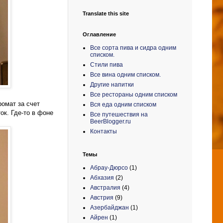
Translate this site
Оглавление
Все сорта пива и сидра одним
списком.
Стили пива
Все вина одним списком.
Другие напитки
Все рестораны одним списком
ромат за счет
Вся еда одним списком
ок. Где-то в фоне
Все путешествия на
BeerBlogger.ru
Контакты
Темы
Абрау-Дюрсо
(1)
Абхазия
(2)
Австралия
(4)
Австрия
(9)
Азербайджан
(1)
Айрен
(1)