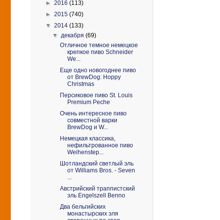
►
2016
(113)
►
2015
(740)
▼
2014
(133)
▼
декабря
(69)
Отличное темное немецкое
крепкое пиво Schneider
We...
Еще одно новогоднее пиво
от BrewDog: Hoppy
Christmas
Персиковое пиво St. Louis
Premium Peche
Очень интересное пиво
совместной варки
BrewDog и W...
Немецкая классика,
нефильтрованное пиво
Weihenstep...
Шотландский светлый эль
от Williams Bros. - Seven
...
Австрийский траппистский
эль Engelszell Benno
Два бельгийских
монастырских эля