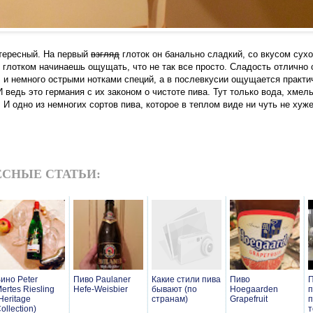
нтересный. На первый
взгляд
глоток он банально сладкий, со вкусом сухо
 глотком начинаешь ощущать, что не так все просто. Сладость отлично
 и немного острыми нотками специй, а в послевкусии ощущается практ
 ведь это германия с их законом о чистоте пива. Тут только вода, хмель
И одно из немногих сортов пива, которое в теплом виде ни чуть не хуже
СНЫЕ СТАТЬИ:
ино Peter
Пиво Paulaner
Какие стили пива
Пиво
П
ertes Riesling
Hefe-Weisbier
бывают (по
Hoegaarden
п
Heritage
странам)
Grapefruit
п
ollection)
т