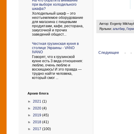
На что обратить внимание
при выборе холодильного
шкафа?
Холодильный шкаф – это
неотъемлемое оборудование
для магазина с пищевыми
Автор:
Evgeniy Mikhay
продуктами, кафе, ресторана,
Ярлыки:
альтбир
,
Герм
закусочной и прочих
заведений общест...
Честная грузинская кухня в
столице Украины - VANO
IVANO
Следующее
Говорят, что к грузинской
кухне есть 3 вида отношения:
люблю, очень люблю и
восхищаюсь! И это правда —
трудно найти человека,
который смог ...
Архив блога
►
2021
(1)
►
2020
(4)
►
2019
(45)
►
2018
(41)
►
2017
(100)