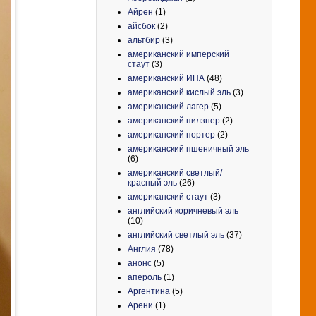
Айрен
(1)
айсбок
(2)
альтбир
(3)
американский имперский
стаут
(3)
американский ИПА
(48)
американский кислый эль
(3)
американский лагер
(5)
американский пилзнер
(2)
американский портер
(2)
американский пшеничный эль
(6)
американский светлый/
красный эль
(26)
американский стаут
(3)
английский коричневый эль
(10)
английский светлый эль
(37)
Англия
(78)
анонс
(5)
апероль
(1)
Аргентина
(5)
Арени
(1)