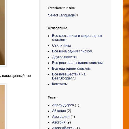
Translate this site
Select Language
▼
Оглавление
Все сорта пива и сидра одним
списком.
Стили пива
Все вина одним списком.
Другие напитки
Все рестораны одним списком
Вся еда одним списком
Все путешествия на
нь насыщенный, но
BeerBlogger.ru
Контакты
Темы
Абрау-Дюрсо
(1)
Абхазия
(2)
Австралия
(4)
Австрия
(9)
Азербайджан
(1)