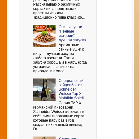
деле огромное количество.
Рассказываю о различных
сортах пива понятным и
простым языком.
Традиционно пива классиф...
Свиные ушки
"Пенные
истории" —
лучшая закуска
Ароматные
свиные ушки к
пиву — лучшая закуска
любого времени. Такая
закуска хороша и в жару, когда
устраиваешь пикник на
природе, и в холо...
Cпециальный
вайценбок от
Schneider
Weisse Tap X
Mathilda Soleil
Серия TAP X
германской пивоварни
Schneider Weisse включает в
себя лимитированные сорта,
которые пару раз в год
создает их главный пивовар
Га...
Калужское