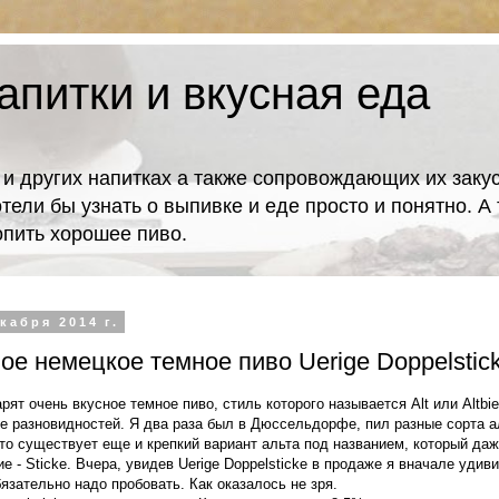
апитки и вкусная еда
 и других напитках а также сопровождающих их закус
отели бы узнать о выпивке и еде просто и понятно. 
попить хорошее пиво.
кабря 2014 г.
ое немецкое темное пиво Uerige Doppelstic
т очень вкусное темное пиво, стиль которого называется Alt или Altbier
е разновидностей. Я два раза был в Дюссельдорфе, пил разные сорта а
что существует еще и крепкий вариант альта под названием, который да
е - Sticke. Вчера, увидев Uerige Doppelsticke в продаже я вначале удив
язательно надо пробовать. Как оказалось не зря.