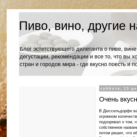
Пиво, вино, другие н
Блог эстетствующего дилетанта о пиве, вине
дегустации, рекомендации и все то, что вы х
стран и городов мира - где вкусно поесть и 
суббота, 13 де
Очень вкусн
В Дюссельдорфе варя
огромном количеств
подозревал о том, 
собственное названи
потом решил, что об