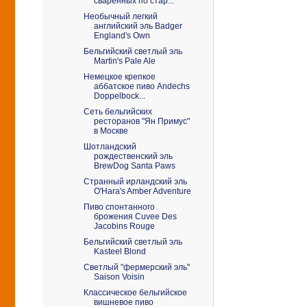
сваренных по стар...
Необычный легкий
английский эль Badger
England's Own
Бельгийский светлый эль
Martin's Pale Ale
Немецкое крепкое
аббатское пиво Andechs
Doppelbock...
Сеть бельгийских
ресторанов "Ян Примус"
в Москве
Шотландский
рождественский эль
BrewDog Santa Paws
Странный ирландский эль
O'Hara's Amber Adventure
Пиво спонтанного
брожения Cuvee Des
Jacobins Rouge
Бельгийский светлый эль
Kasteel Blond
Светлый "фермерский эль"
Saison Voisin
Классическое бельгийское
вишневое пиво