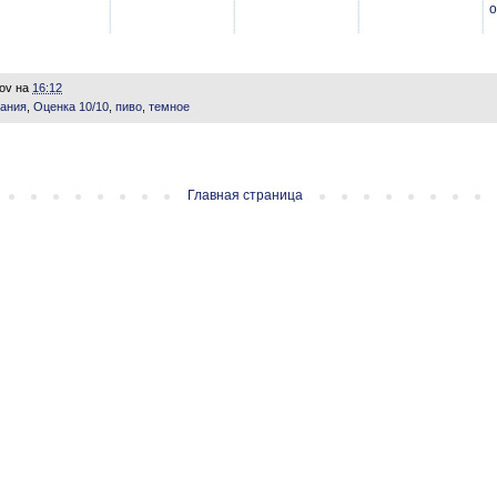
о
lov
на
16:12
ания
,
Оценка 10/10
,
пиво
,
темное
Главная страница