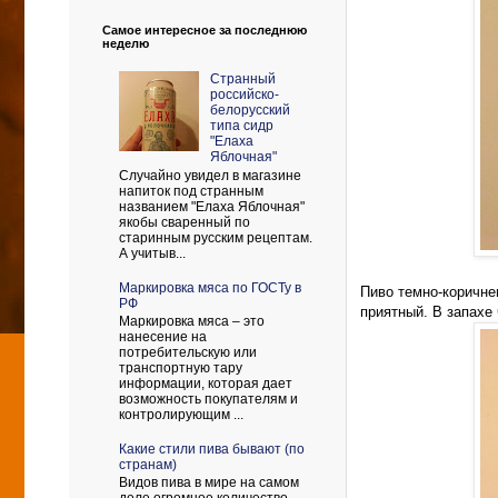
Самое интересное за последнюю
неделю
Странный
российско-
белорусский
типа сидр
"Елаха
Яблочная"
Случайно увидел в магазине
напиток под странным
названием "Елаха Яблочная"
якобы сваренный по
старинным русским рецептам.
А учитыв...
Маркировка мяса по ГОСТу в
Пиво темно-коричне
РФ
приятный. В запахе
Маркировка мяса – это
нанесение на
потребительскую или
транспортную тару
информации, которая дает
возможность покупателям и
контролирующим ...
Какие стили пива бывают (по
странам)
Видов пива в мире на самом