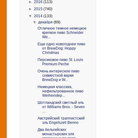
►
2016
(113)
►
2015
(740)
▼
2014
(133)
▼
декабря
(69)
Отличное темное немецкое
крепкое пиво Schneider
We...
Еще одно новогоднее пиво
от BrewDog: Hoppy
Christmas
Персиковое пиво St. Louis
Premium Peche
Очень интересное пиво
совместной варки
BrewDog и W...
Немецкая классика,
нефильтрованное пиво
Weihenstep...
Шотландский светлый эль
от Williams Bros. - Seven
...
Австрийский траппистский
эль Engelszell Benno
Два бельгийских
монастырских эля