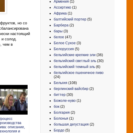
Армения
(1)
Ассиртико
(1)
Африка
(1)
балтийский портер
(5)
фруктов, но со
Барбера
(2)
 сбалансирована
бары
(3)
ически настоящий
белое
(47)
 и солод.
Белое Сухое
(3)
, чем в
Белоруссия
(5)
бельгийские крепкие эли
(36)
бельгийский светлый эль
(30)
бельгийский темный эль
(6)
бельгийское пшеничное пиво
(24)
Бельгия
(108)
берлинский вайсбир
(2)
биттер
(30)
Божоле-нуво
(1)
бок
(2)
Болгария
(2)
Болонья
(1)
роцесс
роизводства
большая дегустация
(2)
ива: описание,
Бордо
(5)
ехнология и