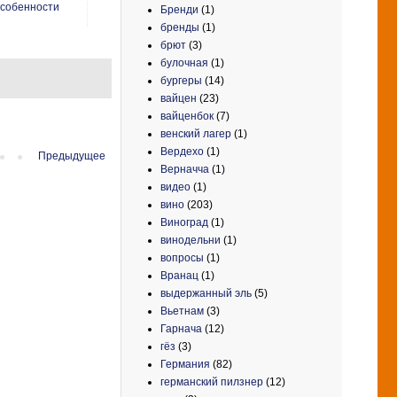
собенности
Бренди
(1)
бренды
(1)
брют
(3)
булочная
(1)
бургеры
(14)
вайцен
(23)
вайценбок
(7)
венский лагер
(1)
Вердехо
(1)
Предыдущее
Верначча
(1)
видео
(1)
вино
(203)
Виноград
(1)
винодельни
(1)
вопросы
(1)
Вранац
(1)
выдержанный эль
(5)
Вьетнам
(3)
Гарнача
(12)
гёз
(3)
Германия
(82)
германский пилзнер
(12)