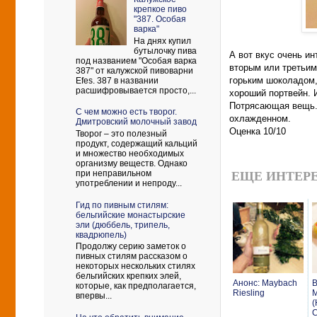
крепкое пиво
"387. Особая
варка"
На днях купил
бутылочку пива
А вот вкус очень и
под названием "Особая варка
вторым или третьим
387" от калужской пивоварни
горьким шоколадом,
Efes. 387 в названии
расшифровывается просто,...
хороший портвейн. И
Потрясающая вещь. 
С чем можно есть творог.
охлажденном.
Дмитровский молочный завод
Оценка 10/10
Творог – это полезный
продукт, содержащий кальций
и множество необходимых
организму веществ. Однако
при неправильном
ЕЩЕ ИНТЕРЕ
употреблении и непроду...
Гид по пивным стилям:
бельгийские монастырские
эли (дюббель, трипель,
квадрюпель)
Продолжу серию заметок о
пивных стилям рассказом о
некоторых нескольких стилях
бельгийских крепких элей,
Анонс: Maybach
В
которые, как предполагается,
Riesling
M
впервы...
(
C