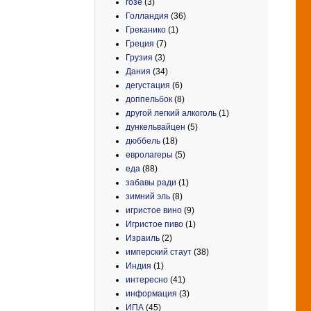
гозе
(3)
Голландия
(36)
Греканико
(1)
Греция
(7)
Грузия
(3)
Дания
(34)
дегустация
(6)
доппельбок
(8)
другой легкий алкоголь
(1)
дункельвайцен
(5)
дюббель
(18)
евролагеры
(5)
еда
(88)
забавы ради
(1)
зимний эль
(8)
игристое вино
(9)
Игристое пиво
(1)
Израиль
(2)
имперский стаут
(38)
Индия
(1)
интересно
(41)
информация
(3)
ИПА
(45)