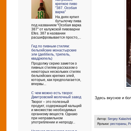
крепкое пиво
"387. Особая
варка"
На днях купил
бутылочку пива
под названием "Особая варка
387" от калужской пивоварни
Efes. 387 в названии
расшифровывается просто,...
Гид по пивным стилям:
бельгийские монастырские
эли (дюббель, трипель,
квадрюпель)
Продолжу серию заметок о
пивных стилям рассказом о
некоторых нескольких стилях
бельгийских крепких элей,
которые, как предполагается,
впервы...
С чем можно есть творог.
Дмитровский молочный завод
Здесь вкусное и бо
Творог – это полезный
продукт, содержащий кальций
и множество необходимых
организму веществ. Однако
при неправильном
Автор:
Sergey Kalashn
употреблении и непроду...
Ярлыки:
рестораны
,
Р