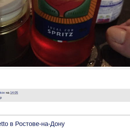
ikov
на
14:05
ер
etto в Ростове-на-Дону