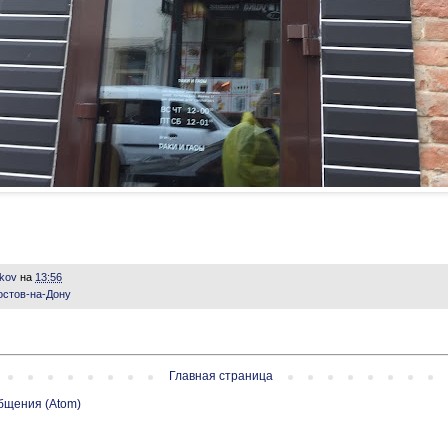
ikov
на
13:56
остов-на-Дону
Главная страница
бщения (Atom)