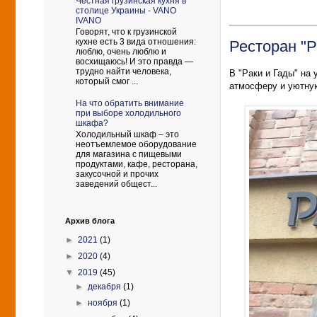
Честная грузинская кухня в
столице Украины - VANO
IVANO
Говорят, что к грузинской
кухне есть 3 вида отношения:
Ресторан "Р
люблю, очень люблю и
восхищаюсь! И это правда —
трудно найти человека,
В "Раки и Гады" на
который смог ...
атмосферу и уютну
На что обратить внимание
при выборе холодильного
шкафа?
Холодильный шкаф – это
неотъемлемое оборудование
для магазина с пищевыми
продуктами, кафе, ресторана,
закусочной и прочих
заведений общест...
Архив блога
►
2021
(1)
►
2020
(4)
▼
2019
(45)
►
декабря
(1)
►
ноября
(1)