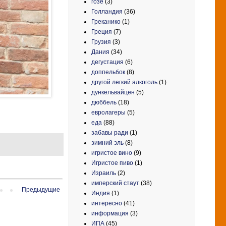
гозе
(3)
Голландия
(36)
Греканико
(1)
Греция
(7)
Грузия
(3)
Дания
(34)
дегустация
(6)
доппельбок
(8)
другой легкий алкоголь
(1)
дункельвайцен
(5)
дюббель
(18)
евролагеры
(5)
еда
(88)
забавы ради
(1)
зимний эль
(8)
игристое вино
(9)
Игристое пиво
(1)
Израиль
(2)
имперский стаут
(38)
Предыдущие
Индия
(1)
интересно
(41)
информация
(3)
ИПА
(45)