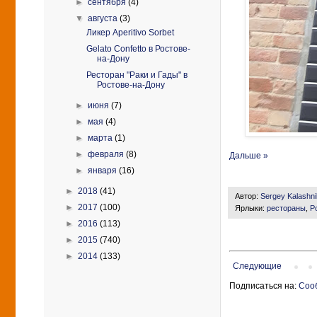
►
сентября
(4)
▼
августа
(3)
Ликер Aperitivo Sorbet
Gelato Confetto в Ростове-
на-Дону
Ресторан "Раки и Гады" в
Ростове-на-Дону
►
июня
(7)
►
мая
(4)
►
марта
(1)
►
февраля
(8)
Дальше »
►
января
(16)
►
2018
(41)
Автор:
Sergey Kalashn
►
2017
(100)
Ярлыки:
рестораны
,
Р
►
2016
(113)
►
2015
(740)
►
2014
(133)
Следующие
Подписаться на:
Соо