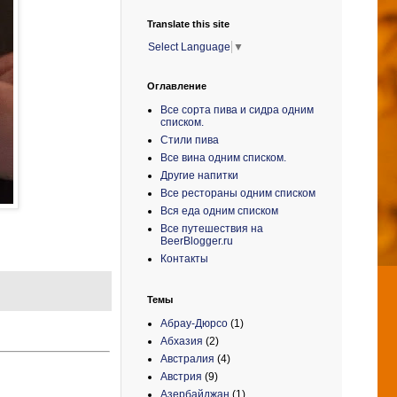
Translate this site
Select Language
▼
Оглавление
Все сорта пива и сидра одним
списком.
Стили пива
Все вина одним списком.
Другие напитки
Все рестораны одним списком
Вся еда одним списком
Все путешествия на
BeerBlogger.ru
Контакты
Темы
Абрау-Дюрсо
(1)
Абхазия
(2)
Австралия
(4)
Австрия
(9)
Азербайджан
(1)