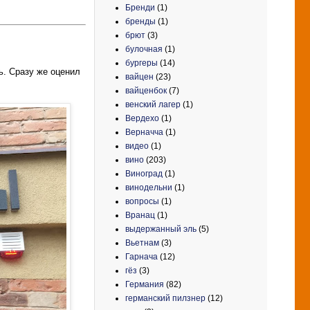
Бренди
(1)
бренды
(1)
брют
(3)
булочная
(1)
бургеры
(14)
ь. Сразу же оценил
вайцен
(23)
вайценбок
(7)
венский лагер
(1)
Вердехо
(1)
Верначча
(1)
видео
(1)
вино
(203)
Виноград
(1)
винодельни
(1)
вопросы
(1)
Вранац
(1)
выдержанный эль
(5)
Вьетнам
(3)
Гарнача
(12)
гёз
(3)
Германия
(82)
германский пилзнер
(12)