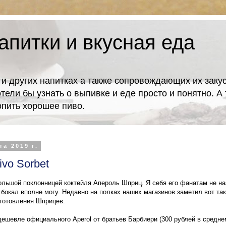
апитки и вкусная еда
 и других напитках а также сопровождающих их закус
отели бы узнать о выпивке и еде просто и понятно. 
попить хорошее пиво.
та 2019 г.
ivo Sorbet
ольшой поклонницей коктейля Апероль Шприц. Я себя его фанатам не наз
 бокал вполне могу. Недавно на полках наших магазинов заметил вот та
иготовления Шприцев.
дешевле официального Aperol от братьев Барбиери (300 рублей в среднем