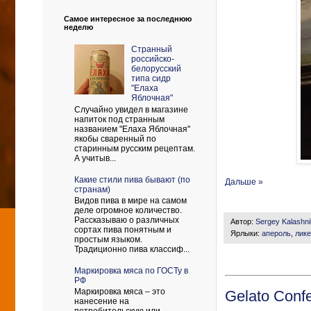
Самое интересное за последнюю
неделю
Странный
российско-
белорусский
типа сидр
"Елаха
Яблочная"
Случайно увидел в магазине
напиток под странным
названием "Елаха Яблочная"
якобы сваренный по
старинным русским рецептам.
А учитыв...
Какие стили пива бывают (по
Дальше »
странам)
Видов пива в мире на самом
деле огромное количество.
Рассказываю о различных
Автор:
Sergey Kalashn
сортах пива понятным и
Ярлыки:
апероль
,
лик
простым языком.
Традиционно пива классиф...
Маркировка мяса по ГОСТу в
РФ
Маркировка мяса – это
Gelato Conf
нанесение на