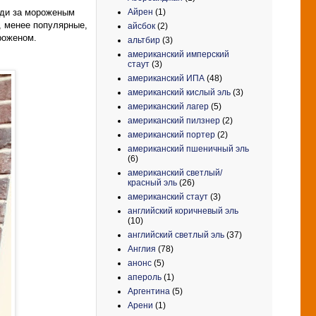
еди за мороженым
Айрен
(1)
е, менее популярные,
айсбок
(2)
роженом.
альтбир
(3)
американский имперский
стаут
(3)
американский ИПА
(48)
американский кислый эль
(3)
американский лагер
(5)
американский пилзнер
(2)
американский портер
(2)
американский пшеничный эль
(6)
американский светлый/
красный эль
(26)
американский стаут
(3)
английский коричневый эль
(10)
английский светлый эль
(37)
Англия
(78)
анонс
(5)
апероль
(1)
Аргентина
(5)
Арени
(1)