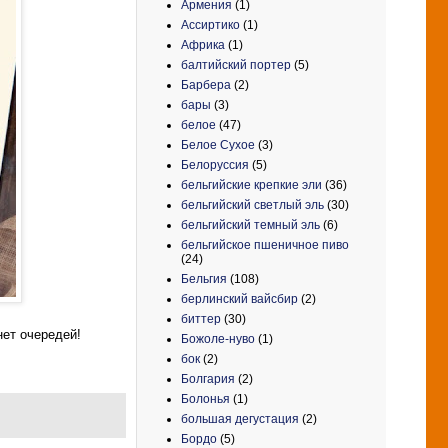
Армения
(1)
Ассиртико
(1)
Африка
(1)
балтийский портер
(5)
Барбера
(2)
бары
(3)
белое
(47)
Белое Сухое
(3)
Белоруссия
(5)
бельгийские крепкие эли
(36)
бельгийский светлый эль
(30)
бельгийский темный эль
(6)
бельгийское пшеничное пиво
(24)
Бельгия
(108)
берлинский вайсбир
(2)
биттер
(30)
нет очередей!
Божоле-нуво
(1)
бок
(2)
Болгария
(2)
Болонья
(1)
большая дегустация
(2)
Бордо
(5)