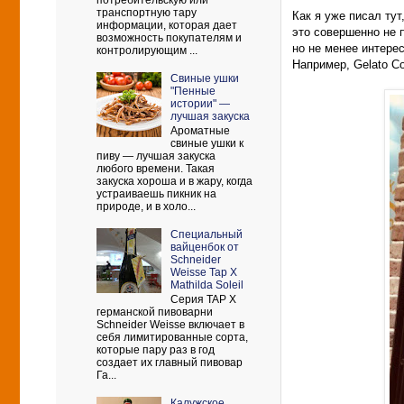
потребительскую или
транспортную тару
Как я уже писал ту
информации, которая дает
это совершенно не п
возможность покупателям и
но не менее интере
контролирующим ...
Например, Gelato Co
Свиные ушки
"Пенные
истории" —
лучшая закуска
Ароматные
свиные ушки к
пиву — лучшая закуска
любого времени. Такая
закуска хороша и в жару, когда
устраиваешь пикник на
природе, и в холо...
Cпециальный
вайценбок от
Schneider
Weisse Tap X
Mathilda Soleil
Серия TAP X
германской пивоварни
Schneider Weisse включает в
себя лимитированные сорта,
которые пару раз в год
создает их главный пивовар
Га...
Калужское