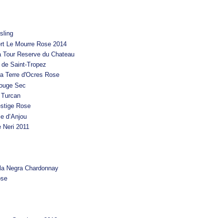
sling
rt Le Mourre Rose 2014
 Tour Reserve du Chateau
 de Saint-Tropez
a Terre d'Ocres Rose
Rouge Sec
 Turcan
stige Rose
se d‘Anjou
 Neri 2011
sla Negra Chardonnay
ose