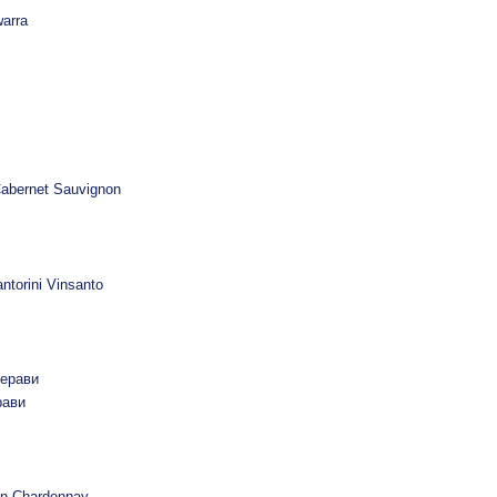
arra
abernet Sauvignon
ntorini Vinsanto
ерави
рави
n Chardonnay