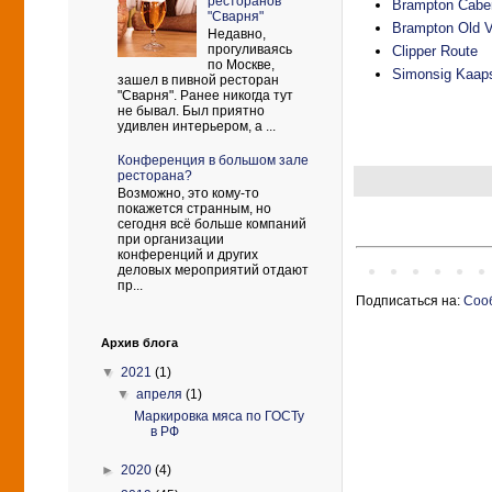
ресторанов
Brampton Cabe
"Сварня"
Brampton Old V
Недавно,
прогуливаясь
Clipper Route
по Москве,
Simonsig Kaaps
зашел в пивной ресторан
"Сварня". Ранее никогда тут
не бывал. Был приятно
удивлен интерьером, а ...
Конференция в большом зале
ресторана?
Возможно, это кому-то
покажется странным, но
сегодня всё больше компаний
при организации
конференций и других
деловых мероприятий отдают
пр...
Подписаться на:
Соо
Архив блога
▼
2021
(1)
▼
апреля
(1)
Маркировка мяса по ГОСТу
в РФ
►
2020
(4)