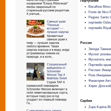
напиток под странным
Португалия
названием "Елаха Яблочная"
Bacalhoa Mosca
якобы сваренный по
старинным русским рецептам.
Fonte de Nico 
А учитыв...
Pegoes Santo I
Свиные ушки
портвейн Osbo
"Пенные
портвейн Royal
истории" —
лучшая закуска
Ароматные
свиные ушки к
Россия
пиву — лучшая закуска
любого времени. Такая
Звезда Таман
закуска хороша и в жару, когда
устраиваешь пикник на
Мускат розовы
природе, и в холо...
Мускатель ма
Cпециальный
Портвейн крым
вайценбок от
Рислинг Инкерм
Schneider
Weisse Tap X
Розе Инкерман
Mathilda Soleil
Фанагория Авт
Серия TAP X
Херес Донской
германской пивоварни
Schneider Weisse включает в
себя лимитированные сорта,
которые пару раз в год
создает их главный пивовар
Сербия
Га...
Zupa Kupina Bl
С чем можно есть творог.