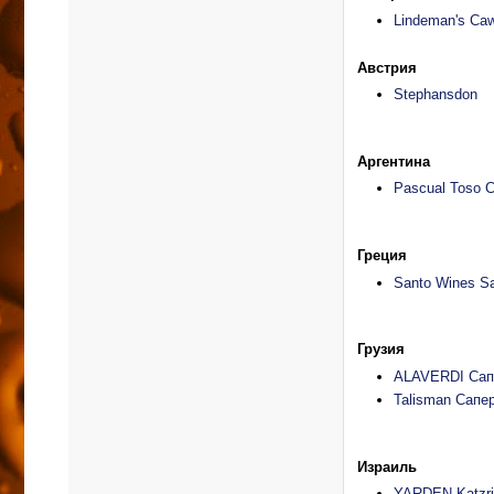
Lindeman's Caw
Австрия
Stephansdon
Аргентина
Pascual Toso C
Греция
Santo Wines Sa
Грузия
ALAVERDI Сап
Talisman Сапе
Израиль
YARDEN Katzri