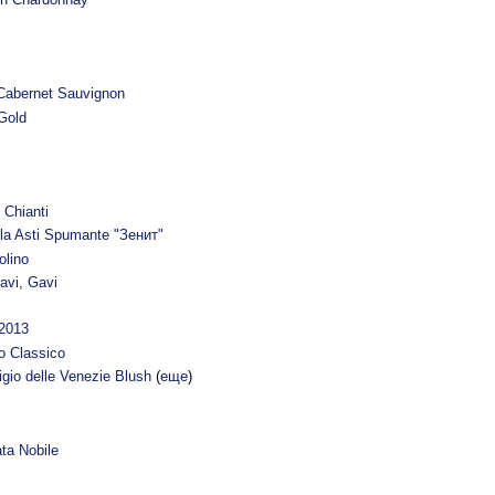
 Cabernet Sauvignon
Gold
 Chianti
la Asti Spumante "Зенит"
olino
Gavi, Gavi
2013
no Classico
rigio delle Venezie Blush
(
еще
)
ata Nobile