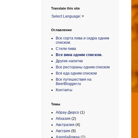
Translate this site
Select Language
▼
Оглавление
Все сорта пива и сидра одним
списком.
Стили пива
Все вина одним списком.
Другие напитки
Все рестораны одним списком
Вся еда одним списком
Все путешествия на
BeerBlogger.ru
Контакты
Темы
Абрау-Дюрсо
(1)
Абхазия
(2)
Австралия
(4)
Австрия
(9)
Азербайджан
(1)