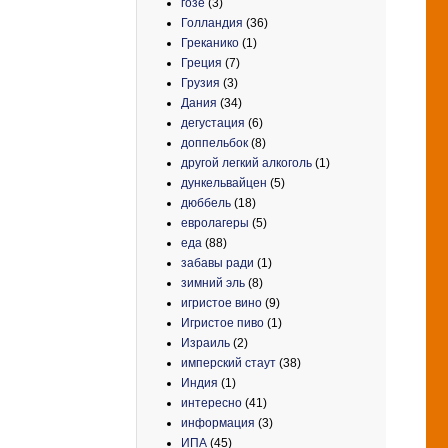
гозе
(3)
Голландия
(36)
Греканико
(1)
Греция
(7)
Грузия
(3)
Дания
(34)
дегустация
(6)
доппельбок
(8)
другой легкий алкоголь
(1)
дункельвайцен
(5)
дюббель
(18)
евролагеры
(5)
еда
(88)
забавы ради
(1)
зимний эль
(8)
игристое вино
(9)
Игристое пиво
(1)
Израиль
(2)
имперский стаут
(38)
Индия
(1)
интересно
(41)
информация
(3)
ИПА
(45)