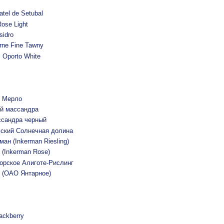
tel de Setubal
Rose Light
sidro
rne Fine Tawny
 Oporto White
и Мерло
й массандра
ссандра черный
ский Солнечная долина
ан (Inkerman Riesling)
 (Inkerman Rose)
орское Алиготе-Рислинг
 (ОАО Янтарное)
ackberry