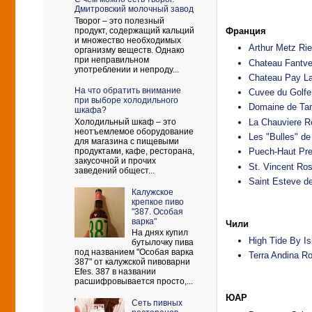
Дмитровский молочный завод
Творог – это полезный
продукт, содержащий кальций
Франция
и множество необходимых
Arthur Metz Rie
организму веществ. Однако
при неправильном
Chateau Fantve
употреблении и непроду...
Chateau Pay La
На что обратить внимание
Cuvee du Golfe
при выборе холодильного
Domaine de Tar
шкафа?
La Chauviere 
Холодильный шкаф – это
неотъемлемое оборудование
Les "Bulles" de
для магазина с пищевыми
продуктами, кафе, ресторана,
Puech-Haut Pre
закусочной и прочих
St. Vincent Ro
заведений общест...
Saint Esteve de
Калужское
крепкое пиво
"387. Особая
варка"
Чили
На днях купил
High Tide By I
бутылочку пива
под названием "Особая варка
Terra Andina R
387" от калужской пивоварни
Efes. 387 в названии
расшифровывается просто,...
ЮАР
Сеть пивных