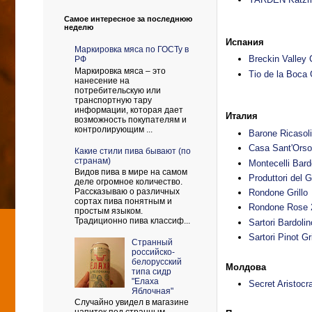
Самое интересное за последнюю
неделю
Испания
Маркировка мяса по ГОСТу в
Breckin Valley
РФ
Маркировка мяса – это
Tio de la Boca 
нанесение на
потребительскую или
транспортную тару
информации, которая дает
Италия
возможность покупателям и
контролирующим ...
Barone Ricasoli
Casa Sant'Orso
Какие стили пива бывают (по
странам)
Montecelli Bard
Видов пива в мире на самом
Produttori del 
деле огромное количество.
Рассказываю о различных
Rondone Grillo
сортах пива понятным и
Rondone Rose 
простым языком.
Традиционно пива классиф...
Sartori Bardoli
Sartori Pinot G
Странный
российско-
белорусский
Молдова
типа сидр
"Елаха
Secret Aristocr
Яблочная"
Случайно увидел в магазине