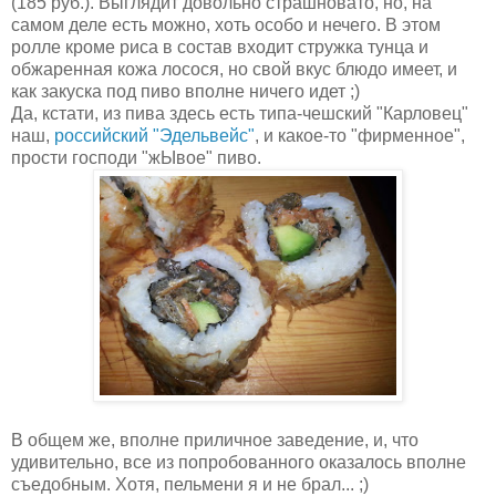
(185 руб.). Выглядит довольно страшновато, но, на
самом деле есть можно, хоть особо и нечего. В этом
ролле кроме риса в состав входит стружка тунца и
обжаренная кожа лосося, но свой вкус блюдо имеет, и
как закуска под пиво вполне ничего идет ;)
Да, кстати, из пива здесь есть типа-чешский "Карловец"
наш,
российский "Эдельвейс"
, и какое-то "фирменное",
прости господи "жЫвое" пиво.
В общем же, вполне приличное заведение, и, что
удивительно, все из попробованного оказалось вполне
съедобным. Хотя, пельмени я и не брал... ;)