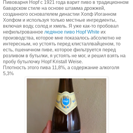
Пивоварня Hopf с 1921 года варит пиво в традиционном
баварском стиле на основе штамма дрожжей,
созданного основателем династии Хопф Иоганном
Хопфом и используя только местные ингредиенты,
включая воду, солод и хмель. Я уже как-то пробовал
нефильтрованное
ледяное пиво Hopf White
их
производства, которое мне показалось абсолютно не
интересным, но устоять перед клисталлвайценом, то
есть, пшеничном пиве, которое фильтруется перед
розливом в бутылки, я устоять не мог, и решил взять на
пробу бутылочку Hopf Kristall Weise.
Плотность этого пива 11,8%, а содержание алкоголя
5,3%