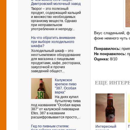
Дмитровский молочный завод
Творог – это полезный
продукт, содержащий кальций
и множество необходимых
организму веществ. Однако
при неправильном
употреблении и непроду...
Вкус сладенький, фр
На что обратить внимание
фоне немного чуть о
при выборе холодильного
шкафа?
Понравилось:
прия
Холодильный шкаф – это
Не понравилось:
п
неотъемлемое оборудование
для магазина с пищевыми
Оценка:
8/10
продуктами, кафе, ресторана,
закусочной и прочих
заведений общест...
Калужское
ЕЩЕ ИНТЕРЕ
крепкое пиво
"387. Особая
варка"
На днях купил
бутылочку пива
под названием "Особая варка
387" от калужской пивоварни
Efes. 387 в названии
расшифровывается просто,...
Гид по пивным стилям:
Интересный
П