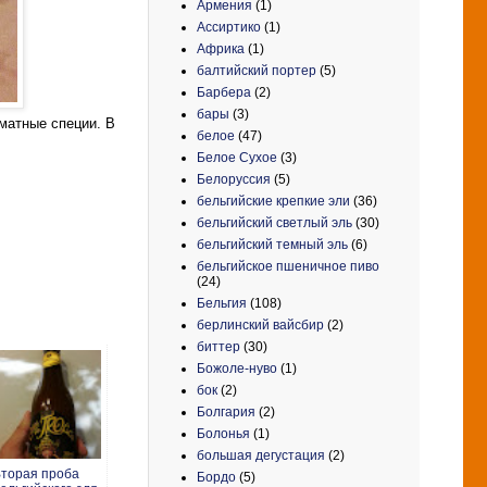
Армения
(1)
Ассиртико
(1)
Африка
(1)
балтийский портер
(5)
Барбера
(2)
бары
(3)
оматные специи. В
белое
(47)
Белое Сухое
(3)
Белоруссия
(5)
бельгийские крепкие эли
(36)
бельгийский светлый эль
(30)
бельгийский темный эль
(6)
бельгийское пшеничное пиво
(24)
Бельгия
(108)
берлинский вайсбир
(2)
биттер
(30)
Божоле-нуво
(1)
бок
(2)
Болгария
(2)
Болонья
(1)
большая дегустация
(2)
торая проба
Бордо
(5)