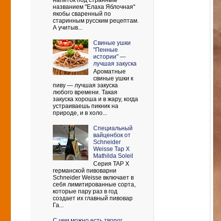
напиток под странным
названием "Елаха Яблочная"
якобы сваренный по
старинным русским рецептам.
А учитыв...
Свиные ушки
"Пенные
истории" —
лучшая закуска
Ароматные
свиные ушки к
пиву — лучшая закуска
любого времени. Такая
закуска хороша и в жару, когда
устраиваешь пикник на
природе, и в холо...
Cпециальный
вайценбок от
Schneider
Weisse Tap X
Mathilda Soleil
Серия TAP X
германской пивоварни
Schneider Weisse включает в
себя лимитированные сорта,
которые пару раз в год
создает их главный пивовар
Га...
С чем можно есть творог.