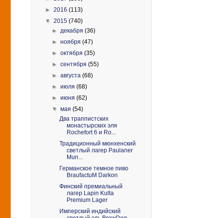
►
2016
(113)
▼
2015
(740)
►
декабря
(36)
►
ноября
(47)
►
октября
(35)
►
сентября
(55)
►
августа
(68)
►
июля
(68)
►
июня
(62)
▼
мая
(54)
Два траппистских
монастырских эля
Rochefort 6 и Ro...
Традиционный мюнхенский
светлый лагер Paulaner
Mun...
Германское темное пиво
BraufactuM Darkon
Финский премиальный
лагер Lapin Kulta
Premium Lager
Имперский индийский
светлый эль BrewDog