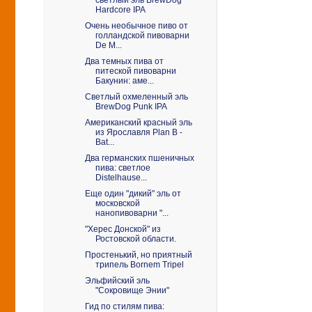
Hardcore IPA
Очень необычное пиво от
голландской пивоварни
De M...
Два темных пива от
питеской пивоварни
Бакунин: аме...
Светлый охмеленный эль
BrewDog Punk IPA
Американский красный эль
из Ярославля Plan B -
Bat...
Два германских пшеничных
пива: светлое
Distelhause...
Еще один "дикий" эль от
московской
нанопивоварни "...
"Херес Донской" из
Ростовской области.
Простенький, но приятный
трипель Bornem Tripel
Эльфийский эль
"Сокровище Энии"
Гид по стилям пива: