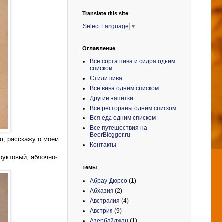
Translate this site
Select Language
▼
Оглавление
Все сорта пива и сидра одним
списком.
Стили пива
Все вина одним списком.
Другие напитки
Все рестораны одним списком
Вся еда одним списком
Все путешествия на
BeerBlogger.ru
аю, расскажу о моем
Контакты
руктовый, яблочно-
Темы
Абрау-Дюрсо
(1)
Абхазия
(2)
Австралия
(4)
Австрия
(9)
Азербайджан
(1)