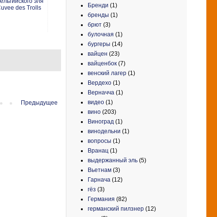
ельгийского эля
Бренди
(1)
uvee des Trolls
бренды
(1)
брют
(3)
булочная
(1)
бургеры
(14)
вайцен
(23)
вайценбок
(7)
венский лагер
(1)
Вердехо
(1)
Верначча
(1)
видео
(1)
Предыдущее
вино
(203)
Виноград
(1)
винодельни
(1)
вопросы
(1)
Вранац
(1)
выдержанный эль
(5)
Вьетнам
(3)
Гарнача
(12)
гёз
(3)
Германия
(82)
германский пилзнер
(12)