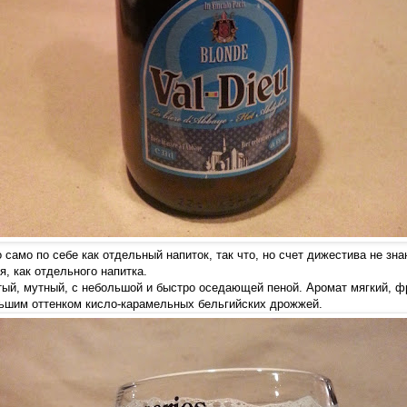
 само по себе как отдельный напиток, так что, но счет дижестива не зн
я, как отдельного напитка.
ый, мутный, с небольшой и быстро оседающей пеной. Аромат мягкий, ф
ьшим оттенком кисло-карамельных бельгийских дрожжей.