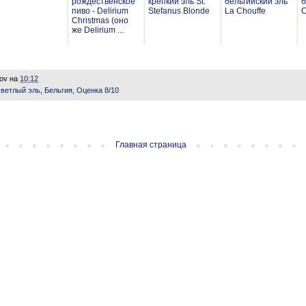
рождественское
крепкий эль St.
бельгийский эль
б
пиво - Delirium
Stefanus Blonde
La Chouffe
C
Christmas (оно
же Delirium ...
lov
на
10:12
светлый эль
,
Бельгия
,
Оценка 8/10
Главная страница