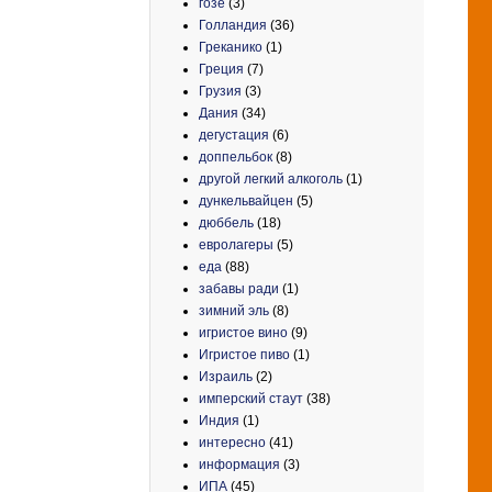
гозе
(3)
Голландия
(36)
Греканико
(1)
Греция
(7)
Грузия
(3)
Дания
(34)
дегустация
(6)
доппельбок
(8)
другой легкий алкоголь
(1)
дункельвайцен
(5)
дюббель
(18)
евролагеры
(5)
еда
(88)
забавы ради
(1)
зимний эль
(8)
игристое вино
(9)
Игристое пиво
(1)
Израиль
(2)
имперский стаут
(38)
Индия
(1)
интересно
(41)
информация
(3)
ИПА
(45)