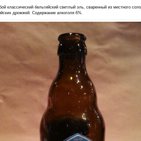
бой классический бельгийский светлый эль, сваренный из местного соло
ийских дрожжей. Содержание алкоголя 6%.