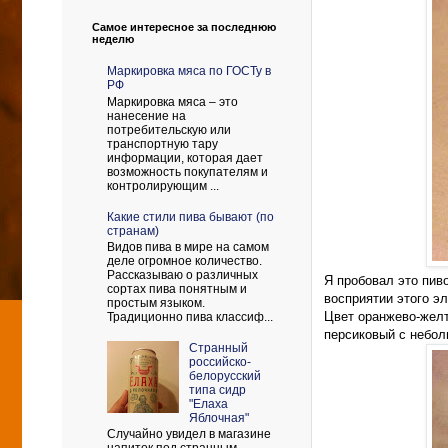
Самое интересное за последнюю
неделю
Маркировка мяса по ГОСТу в
РФ
Маркировка мяса – это
нанесение на
потребительскую или
транспортную тару
информации, которая дает
возможность покупателям и
контролирующим ...
Какие стили пива бывают (по
странам)
Видов пива в мире на самом
деле огромное количество.
Рассказываю о различных
Я пробовал это пиво
сортах пива понятным и
восприятии этого эл
простым языком.
Цвет оранжево-желт
Традиционно пива классиф...
персиковый с небол
Странный
российско-
белорусский
типа сидр
"Елаха
Яблочная"
Случайно увидел в магазине