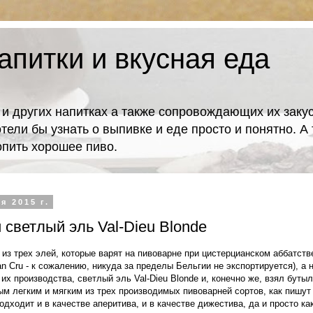
апитки и вкусная еда
 и других напитках а также сопровождающих их закус
отели бы узнать о выпивке и еде просто и понятно. 
попить хорошее пиво.
я 2015 г.
 светлый эль Val-Dieu Blonde
 из трех элей, которые варят на пивоварне при цистерцианском аббатст
an Cru - к сожалению, никуда за пределы Бельгии не экспортируется), а 
их производства, светлый эль Val-Dieu Blonde и, конечно же, взял бутыл
ым легким и мягким из трех производимых пивоварней сортов, как пишут
одходит и в качестве аперитива, и в качестве дижестива, да и просто ка