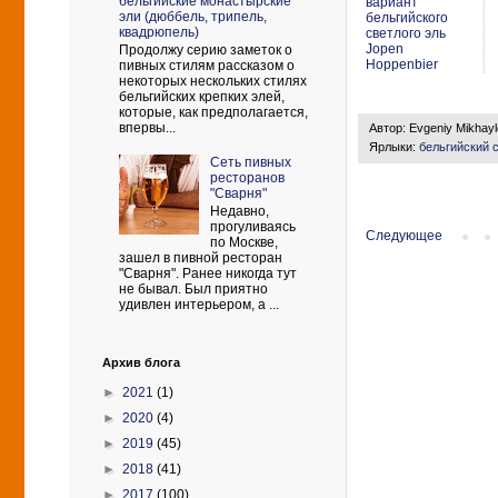
бельгийские монастырские
вариант
эли (дюббель, трипель,
бельгийского
квадрюпель)
светлого эль
Jopen
Продолжу серию заметок о
Hoppenbier
пивных стилям рассказом о
некоторых нескольких стилях
бельгийских крепких элей,
которые, как предполагается,
впервы...
Автор:
Evgeniy Mikhay
Ярлыки:
бельгийский 
Сеть пивных
ресторанов
"Сварня"
Недавно,
прогуливаясь
Следующее
по Москве,
зашел в пивной ресторан
"Сварня". Ранее никогда тут
не бывал. Был приятно
удивлен интерьером, а ...
Архив блога
►
2021
(1)
►
2020
(4)
►
2019
(45)
►
2018
(41)
►
2017
(100)