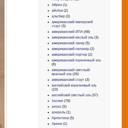
Айрен
(1)
айсбок
(2)
альтбир
(3)
американский имперский
стаут
(3)
американский ИПА
(48)
американский кислый эль
(3)
американский лагер
(5)
американский пилзнер
(2)
американский портер
(2)
американский пшеничный эль
(6)
американский светлый/
красный эль
(26)
американский стаут
(3)
английский коричневый эль
(10)
английский светлый эль
(37)
Англия
(78)
анонс
(5)
апероль
(1)
Аргентина
(5)
Арени
(1)