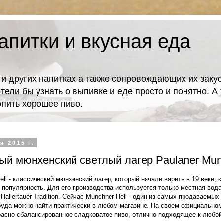
апитки и вкусная еда
 и других напитках а также сопровождающих их закус
отели бы узнать о выпивке и еде просто и понятно. 
попить хорошее пиво.
я 2015 г.
й мюнхенский светлый лагер Paulaner Mun
ell - классический мюнхенский лагер, который начали варить в 19 веке, 
 популярность. Для его производства используется только местная вода
Hallertauer Tradition. Сейчас Munchner Hell - один из самых продаваемых
 труда можно найти практически в любом магазине. На своем официальном
красно сбалансированное сладковатое пиво, отлично подходящее к любо