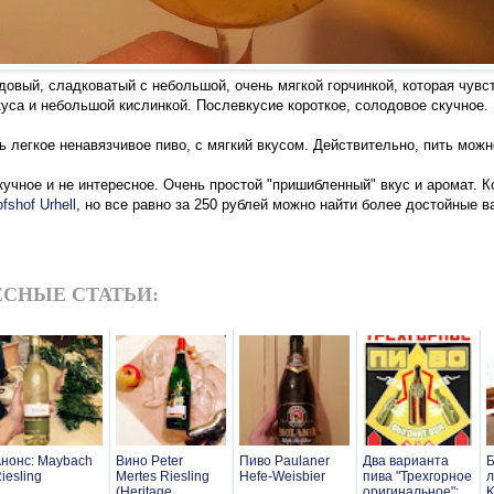
довый, сладковатый с небольшой, очень мягкой горчинкой, которая чувс
куса и небольшой кислинкой. Послевкусие короткое, солодовое скучное.
 легкое ненавязчивое пиво, с мягкий вкусом. Действительно, пить можн
кучное и не интересное. Очень простой "пришибленный" вкус и аромат. К
fshof Urhell
, но все равно за 250 рублей можно найти более достойные в
СНЫЕ СТАТЬИ:
нонс: Maybach
Вино Peter
Пиво Paulaner
Два варианта
Б
iesling
Mertes Riesling
Hefe-Weisbier
пива "Трехгорное
л
(Heritage
оригинальное":
K