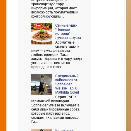
потребительскую или
транспортную тару
информации, которая дает
возможность покупателям и
контролирующим ...
Свиные ушки
"Пенные
истории" —
лучшая закуска
Ароматные
свиные ушки к
пиву — лучшая закуска
любого времени. Такая
закуска хороша и в жару, когда
устраиваешь пикник на
природе, и в холо...
Cпециальный
вайценбок от
Schneider
Weisse Tap X
Mathilda Soleil
Серия TAP X
германской пивоварни
Schneider Weisse включает в
себя лимитированные сорта,
которые пару раз в год
создает их главный пивовар
Га...
Калужское