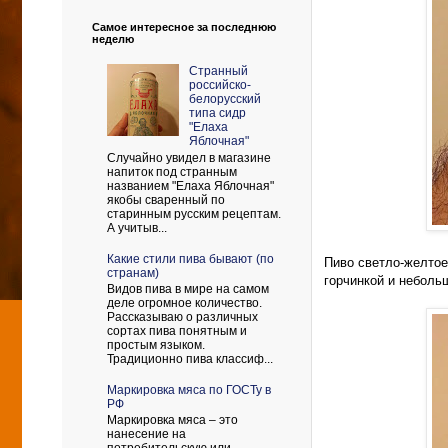
Самое интересное за последнюю
неделю
Странный
российско-
белорусский
типа сидр
"Елаха
Яблочная"
Случайно увидел в магазине
напиток под странным
названием "Елаха Яблочная"
якобы сваренный по
старинным русским рецептам.
А учитыв...
Какие стили пива бывают (по
Пиво светло-желтое
странам)
горчинкой и неболь
Видов пива в мире на самом
деле огромное количество.
Рассказываю о различных
сортах пива понятным и
простым языком.
Традиционно пива классиф...
Маркировка мяса по ГОСТу в
РФ
Маркировка мяса – это
нанесение на