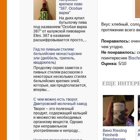
крепкое пиво
"387. Особая
варка"
На днях купил
бутылочку пива
Вкус хлебный, соло
под названием "Особая варка
протяжении всего в
387" от калужской пивоварни
Efes. 387 в названии
расшифровывается просто,...
Понравилось:
очень
чем угодно.
Гид по пивным стилям:
Не понравилось:
с
бельгийские монастырские
поинтереснее
Bischo
эли (дюббель, трипель,
квадрюпель)
Оценка:
5/10
Продолжу серию заметок о
пивных стилям рассказом о
некоторых нескольких стилях
бельгийских крепких элей,
ЕЩЕ ИНТЕРЕ
которые, как предполагается,
впервы...
С чем можно есть творог.
Дмитровский молочный завод
Творог – это полезный
продукт, содержащий кальций
и множество необходимых
организму веществ. Однако
при неправильном
употреблении и непроду...
Вино Riesling
А
Feinherb
R
Rheinhessen