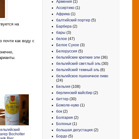
Армения
(1)
Ассиртико
(1)
Африка
(1)
балтийский портер
(5)
твуется на
Барбера
(2)
бары
(3)
белое
(47)
о почти как воду с
Белое Сухое
(3)
Белоруссия
(5)
онечно,
бельгийские крепкие эли
(36)
арианты.
бельгийский светлый эль
(30)
бельгийский темный эль
(6)
бельгийское пшеничное пиво
(24)
Бельгия
(108)
берлинский вайсбир
(2)
биттер
(30)
Божоле-нуво
(1)
бок
(2)
Болгария
(2)
Болонья
(1)
ельгийский
большая дегустация
(2)
агер Bocholter
Бордо
(5)
wik Bier