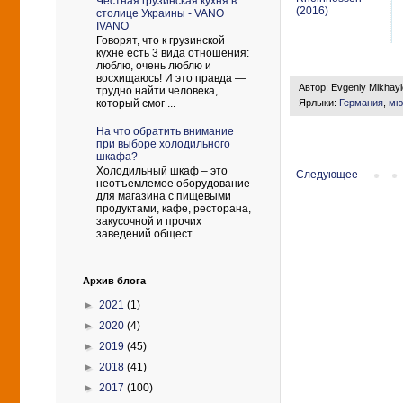
Честная грузинская кухня в
(2016)
столице Украины - VANO
IVANO
Говорят, что к грузинской
кухне есть 3 вида отношения:
люблю, очень люблю и
восхищаюсь! И это правда —
Автор:
Evgeniy Mikhay
трудно найти человека,
Ярлыки:
Германия
,
мю
который смог ...
На что обратить внимание
при выборе холодильного
шкафа?
Холодильный шкаф – это
Следующее
неотъемлемое оборудование
для магазина с пищевыми
продуктами, кафе, ресторана,
закусочной и прочих
заведений общест...
Архив блога
►
2021
(1)
►
2020
(4)
►
2019
(45)
►
2018
(41)
►
2017
(100)