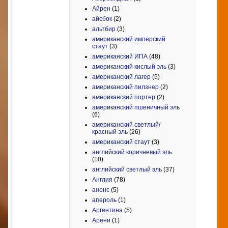
Айрен
(1)
айсбок
(2)
альтбир
(3)
американский имперский
стаут
(3)
американский ИПА
(48)
американский кислый эль
(3)
американский лагер
(5)
американский пилзнер
(2)
американский портер
(2)
американский пшеничный эль
(6)
американский светлый/
красный эль
(26)
американский стаут
(3)
английский коричневый эль
(10)
английский светлый эль
(37)
Англия
(78)
анонс
(5)
апероль
(1)
Аргентина
(5)
Арени
(1)