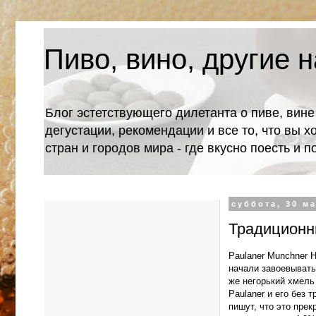
Пиво, вино, другие н
Блог эстетствующего дилетанта о пиве, вине
дегустации, рекомендации и все то, что вы х
стран и городов мира - где вкусно поесть и 
суббота, 30 ма
Традиционны
Paulaner Munchner H
начали завоевывать
же негорький хмель 
Paulaner и его без
пишут, что это пре