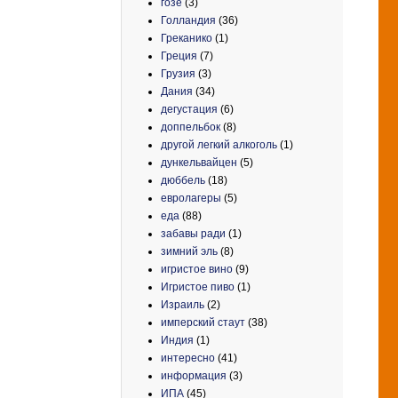
гозе
(3)
Голландия
(36)
Греканико
(1)
Греция
(7)
Грузия
(3)
Дания
(34)
дегустация
(6)
доппельбок
(8)
другой легкий алкоголь
(1)
дункельвайцен
(5)
дюббель
(18)
евролагеры
(5)
еда
(88)
забавы ради
(1)
зимний эль
(8)
игристое вино
(9)
Игристое пиво
(1)
Израиль
(2)
имперский стаут
(38)
Индия
(1)
интересно
(41)
информация
(3)
ИПА
(45)