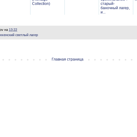
Collection)
старый-
баночный лагер,
и...
lov
на
13:22
нхенский светлый лагер
Главная страница