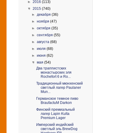
►
2016
(113)
▼
2015
(740)
►
декабря
(36)
►
ноября
(47)
►
октября
(35)
►
сентября
(55)
►
августа
(68)
►
июля
(68)
►
июня
(62)
▼
мая
(54)
Два траппистских
монастырских эля
Rochefort 6 и Ro...
Традиционный мюнхенский
светлый лагер Paulaner
Mun...
Германское темное пиво
BraufactuM Darkon
Финский премиальный
лагер Lapin Kulta
Premium Lager
Имперский индийский
светлый эль BrewDog
Hardcore IPA