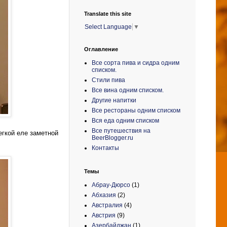
Translate this site
Select Language
▼
Оглавление
Все сорта пива и сидра одним
списком.
Стили пива
Все вина одним списком.
Другие напитки
Все рестораны одним списком
Вся еда одним списком
Все путешествия на
егкой еле заметной
BeerBlogger.ru
Контакты
Темы
Абрау-Дюрсо
(1)
Абхазия
(2)
Австралия
(4)
Австрия
(9)
Азербайджан
(1)