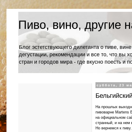
Пиво, вино, другие н
Блог эстетствующего дилетанта о пиве, вине
дегустации, рекомендации и все то, что вы х
стран и городов мира - где вкусно поесть и 
суббота, 23 ма
Бельгийский
На прошлых выходны
пивоварне Martens B
на официальном сай
странный, и на нем 
Но вернемся к пиву.