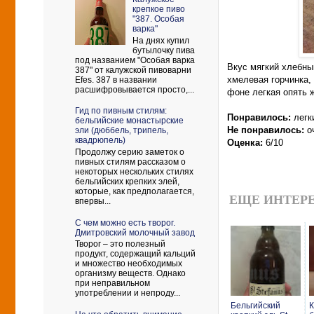
крепкое пиво
"387. Особая
варка"
На днях купил
бутылочку пива
под названием "Особая варка
Вкус мягкий хлебны
387" от калужской пивоварни
хмелевая горчинка, 
Efes. 387 в названии
расшифровывается просто,...
фоне легкая опять 
Гид по пивным стилям:
Понравилось:
легк
бельгийские монастырские
Не понравилось:
оч
эли (дюббель, трипель,
квадрюпель)
Оценка:
6/10
Продолжу серию заметок о
пивных стилям рассказом о
некоторых нескольких стилях
бельгийских крепких элей,
которые, как предполагается,
ЕЩЕ ИНТЕРЕ
впервы...
С чем можно есть творог.
Дмитровский молочный завод
Творог – это полезный
продукт, содержащий кальций
и множество необходимых
организму веществ. Однако
при неправильном
употреблении и непроду...
Бельгийский
К