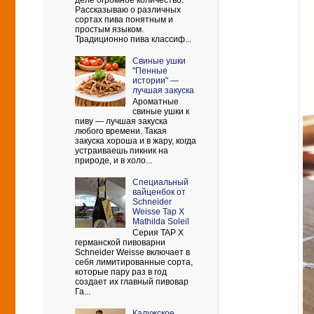
деле огромное количество.
Рассказываю о различных
сортах пива понятным и
простым языком.
Традиционно пива классиф...
Свиные ушки
"Пенные
истории" —
лучшая закуска
Ароматные
свиные ушки к
пиву — лучшая закуска
любого времени. Такая
закуска хороша и в жару, когда
устраиваешь пикник на
природе, и в холо...
Cпециальный
вайценбок от
Schneider
Weisse Tap X
Mathilda Soleil
Серия TAP X
германской пивоварни
Schneider Weisse включает в
себя лимитированные сорта,
которые пару раз в год
создает их главный пивовар
Га...
Калужское