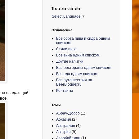
Translate this site
Select Language
▼
Оглавление
Все сорта пива и сидра одним
списком.
Стили пива
Все вина одним списком.
Другие напитки
Все рестораны одним списком
Вся еда одним списком
Все путешествия на
BeerBlogger.ru
Контакты
о не спадающей
все.
Темы
Абрау-Дюрсо
(1)
Абхазия
(2)
Австралия
(4)
Австрия
(9)
Азербайджан
(1)