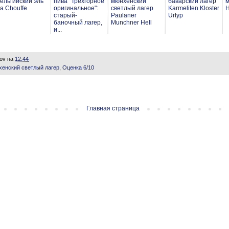
ельгийский эль
пива "Трехгорное
мюнхенский
баварский лагер
м
a Chouffe
оригинальное":
светлый лагер
Karmeliten Kloster
H
старый-
Paulaner
Urtyp
баночный лагер,
Munchner Hell
и...
lov
на
12:44
енский светлый лагер
,
Оценка 6/10
Главная страница