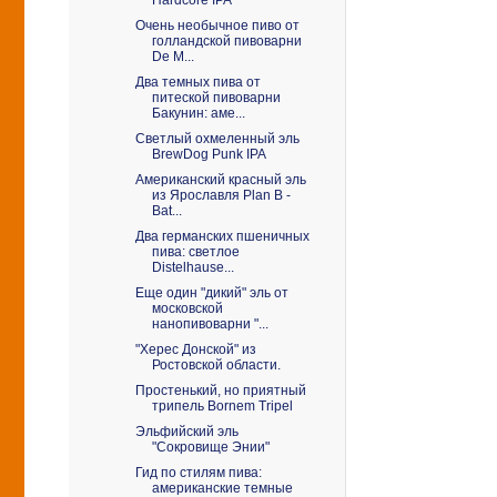
Очень необычное пиво от
голландской пивоварни
De M...
Два темных пива от
питеской пивоварни
Бакунин: аме...
Светлый охмеленный эль
BrewDog Punk IPA
Американский красный эль
из Ярославля Plan B -
Bat...
Два германских пшеничных
пива: светлое
Distelhause...
Еще один "дикий" эль от
московской
нанопивоварни "...
"Херес Донской" из
Ростовской области.
Простенький, но приятный
трипель Bornem Tripel
Эльфийский эль
"Сокровище Энии"
Гид по стилям пива:
американские темные