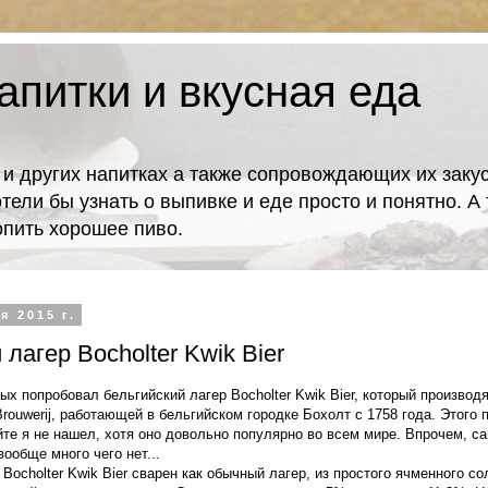
апитки и вкусная еда
 и других напитках а также сопровождающих их закус
отели бы узнать о выпивке и еде просто и понятно. 
попить хорошее пиво.
я 2015 г.
 лагер Bocholter Kwik Bier
х попробовал бельгийский лагер Bocholter Kwik Bier, который производ
rouwerij, работающей в бельгийском городке Бохолт с 1758 года. Этого 
те я не нашел, хотя оно довольно популярно во всем мире. Впрочем, са
вообще много чего нет...
 Bocholter Kwik Bier сварен как обычный лагер, из простого ячменного со