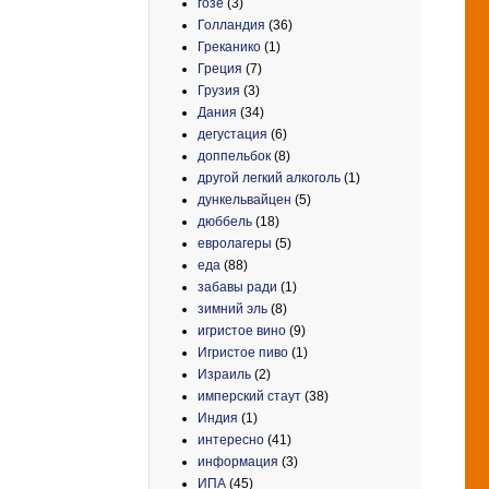
гозе
(3)
Голландия
(36)
Греканико
(1)
Греция
(7)
Грузия
(3)
Дания
(34)
дегустация
(6)
доппельбок
(8)
другой легкий алкоголь
(1)
дункельвайцен
(5)
дюббель
(18)
евролагеры
(5)
еда
(88)
забавы ради
(1)
зимний эль
(8)
игристое вино
(9)
Игристое пиво
(1)
Израиль
(2)
имперский стаут
(38)
Индия
(1)
интересно
(41)
информация
(3)
ИПА
(45)