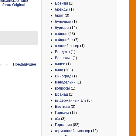
юнхенское пиво
Бренди
(1)
ofbrau Original
бренды
(1)
брют
(3)
булочная
(1)
бургеры
(14)
вайцен
(23)
вайценбок
(7)
венский лагер
(1)
Вердехо
(1)
Верначча
(1)
видео
(1)
Предыдущее
вино
(203)
Виноград
(1)
винодельни
(1)
вопросы
(1)
Вранац
(1)
выдержанный эль
(5)
Вьетнам
(3)
Гарнача
(12)
гёз
(3)
Германия
(82)
германский пилзнер
(12)