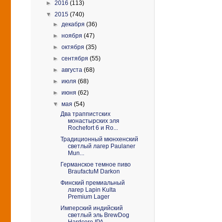
►
2016
(113)
▼
2015
(740)
►
декабря
(36)
►
ноября
(47)
►
октября
(35)
►
сентября
(55)
►
августа
(68)
►
июля
(68)
►
июня
(62)
▼
мая
(54)
Два траппистских
монастырских эля
Rochefort 6 и Ro...
Традиционный мюнхенский
светлый лагер Paulaner
Mun...
Германское темное пиво
BraufactuM Darkon
Финский премиальный
лагер Lapin Kulta
Premium Lager
Имперский индийский
светлый эль BrewDog
Hardcore IPA