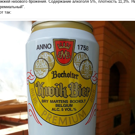
жжей низового брожения. Содержание алкоголя 5%, плотность 11,3%. Ни
премиальный".
т так: