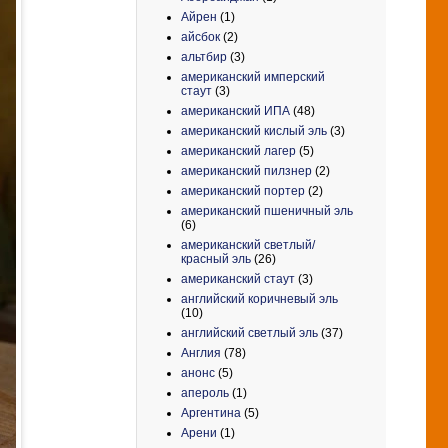
Айрен
(1)
айсбок
(2)
альтбир
(3)
американский имперский
стаут
(3)
американский ИПА
(48)
американский кислый эль
(3)
американский лагер
(5)
американский пилзнер
(2)
американский портер
(2)
американский пшеничный эль
(6)
американский светлый/
красный эль
(26)
американский стаут
(3)
английский коричневый эль
(10)
английский светлый эль
(37)
Англия
(78)
анонс
(5)
апероль
(1)
Аргентина
(5)
Арени
(1)