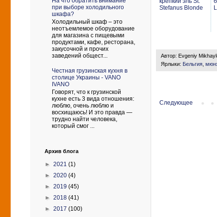
На что обратить внимание
крепкий эль St.
б
при выборе холодильного
Stefanus Blonde
L
шкафа?
Холодильный шкаф – это
неотъемлемое оборудование
для магазина с пищевыми
продуктами, кафе, ресторана,
закусочной и прочих
заведений общест...
Автор:
Evgeniy Mikhay
Ярлыки:
Бельгия
,
мюнх
Честная грузинская кухня в
столице Украины - VANO
IVANO
Говорят, что к грузинской
кухне есть 3 вида отношения:
Следующее
люблю, очень люблю и
восхищаюсь! И это правда —
трудно найти человека,
который смог ...
Архив блога
►
2021
(1)
►
2020
(4)
►
2019
(45)
►
2018
(41)
►
2017
(100)