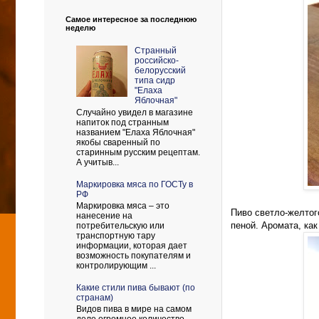
Самое интересное за последнюю
неделю
Странный
российско-
белорусский
типа сидр
"Елаха
Яблочная"
Случайно увидел в магазине
напиток под странным
названием "Елаха Яблочная"
якобы сваренный по
старинным русским рецептам.
А учитыв...
Маркировка мяса по ГОСТу в
РФ
Маркировка мяса – это
Пиво светло-желтог
нанесение на
пеной. Аромата, как
потребительскую или
транспортную тару
информации, которая дает
возможность покупателям и
контролирующим ...
Какие стили пива бывают (по
странам)
Видов пива в мире на самом