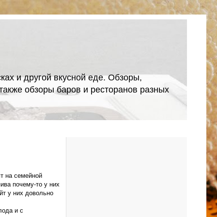
ках и другой вкусной еде. Обзоры,
А также обзоры баров и ресторанов разных
ят на семейной
пива почему-то у них
йт у них довольно
лода и с