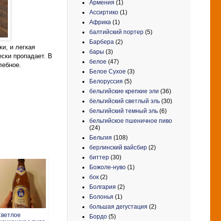
Армения
(1)
Ассиртико
(1)
Африка
(1)
балтийский портер
(5)
Барбера
(2)
и, и легкая
бары
(3)
ески пропадает. В
белое
(47)
лебное.
Белое Сухое
(3)
Белоруссия
(5)
бельгийские крепкие эли
(36)
бельгийский светлый эль
(30)
бельгийский темный эль
(6)
бельгийское пшеничное пиво
(24)
Бельгия
(108)
берлинский вайсбир
(2)
биттер
(30)
Божоле-нуво
(1)
бок
(2)
Болгария
(2)
Болонья
(1)
большая дегустация
(2)
ветлое
Бордо
(5)