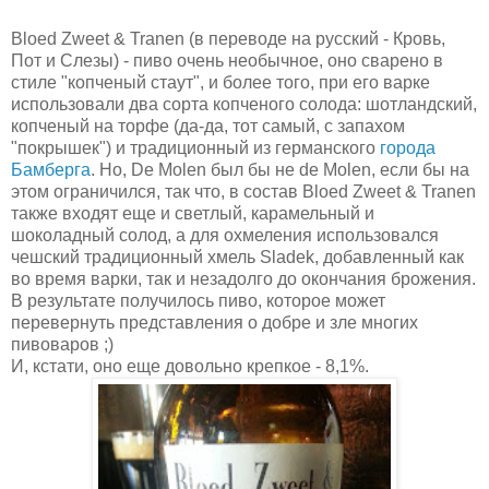
Bloed Zweet & Tranen (в переводе на русский - Кровь,
Пот и Слезы) - пиво очень необычное, оно сварено в
стиле "копченый стаут", и более того, при его варке
использовали два сорта копченого солода: шотландский,
копченый на торфе (да-да, тот самый, с запахом
"покрышек") и традиционный из германского
города
Бамберга
. Но, De Molen был бы не de Molen, если бы на
этом ограничился, так что, в состав Bloed Zweet & Tranen
также входят еще и светлый, карамельный и
шоколадный солод, а для охмеления использовался
чешский традиционный хмель Sladek, добавленный как
во время варки, так и незадолго до окончания брожения.
В результате получилось пиво, которое может
перевернуть представления о добре и зле многих
пивоваров ;)
И, кстати, оно еще довольно крепкое - 8,1%.