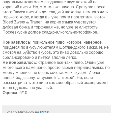
ощутимым алкоголем создающие вкус похожий на
хороший виски. Но, это только начало. Сразу же после
этого "вкуса виски" идет сладкий шоколад, немного чуть
горького кофе, а когда вы уже почти проглотили глоток
Bloed Zweet & Tranen, на корне языка чувствуется
дубовая бочка и торфяная же, но уже землистость.
Послевкусие долгое сладко-алкогольно-торфяное.
Понравилось:
прикольное пиво, которое, наверное,
придется по вкусу любителям шотландского виски. И, не
смотря на буйство вкусов, это пиво довольно хорошо
сбалансировано и пьется вполне легко.
Не понравилось:
странное все-таки пиво. Очень уже
много всего намешано, просто взрыв нетривиальных, по
моему мнению, не очень сочетаемых вкусом. И очень
явный йод с сопутствующей "аптекой". Но, если
рассматривать это пиво как своеобразный эксперимент,
то он однозначно удачный.
Оценка:
6/10
Evgeniy Mikhaylov
на
09:58