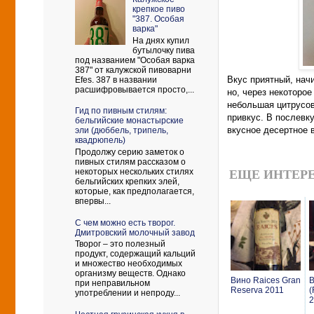
крепкое пиво
"387. Особая
варка"
На днях купил
бутылочку пива
под названием "Особая варка
387" от калужской пивоварни
Вкус приятный, нач
Efes. 387 в названии
расшифровывается просто,...
но, через некоторое
небольшая цитрусов
Гид по пивным стилям:
привкус. В послевк
бельгийские монастырские
вкусное десертное 
эли (дюббель, трипель,
квадрюпель)
Продолжу серию заметок о
пивных стилям рассказом о
некоторых нескольких стилях
ЕЩЕ ИНТЕРЕ
бельгийских крепких элей,
которые, как предполагается,
впервы...
С чем можно есть творог.
Дмитровский молочный завод
Творог – это полезный
продукт, содержащий кальций
и множество необходимых
организму веществ. Однако
Вино Raices Gran
В
при неправильном
Reserva 2011
(
употреблении и непроду...
2