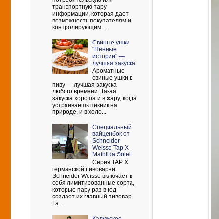
потребительскую или
транспортную тару
информации, которая дает
возможность покупателям и
контролирующим ...
Свиные ушки
"Пенные
истории" —
лучшая закуска
Ароматные
свиные ушки к
пиву — лучшая закуска
любого времени. Такая
закуска хороша и в жару, когда
устраиваешь пикник на
природе, и в холо...
Cпециальный
вайценбок от
Schneider
Weisse Tap X
Mathilda Soleil
Серия TAP X
германской пивоварни
Schneider Weisse включает в
себя лимитированные сорта,
которые пару раз в год
создает их главный пивовар
Га...
Калужское