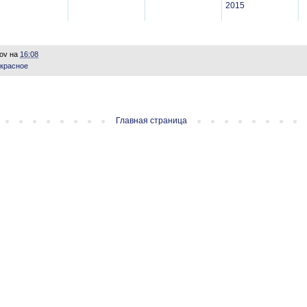
2015
lov
на
16:08
красное
Главная страница