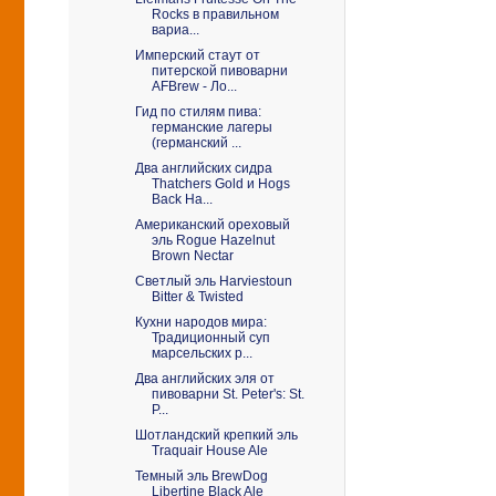
Rocks в правильном
вариа...
Имперский стаут от
питерской пивоварни
AFBrew - Ло...
Гид по стилям пива:
германские лагеры
(германский ...
Два английских сидра
Thatchers Gold и Hogs
Back Ha...
Американский ореховый
эль Rogue Hazelnut
Brown Nectar
Светлый эль Harviestoun
Bitter & Twisted
Кухни народов мира:
Традиционный суп
марсельских р...
Два английских эля от
пивоварни St. Peter's: St.
P...
Шотландский крепкий эль
Traquair House Ale
Темный эль BrewDog
Libertine Black Ale