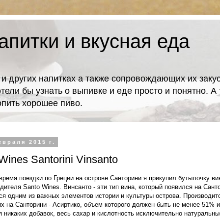
апитки и вкусная еда
 и других напитках а также сопровождающих их закус
отели бы узнать о выпивке и еде просто и понятно. 
попить хорошее пиво.
евраля 2015 г.
Wines Santorini Vinsanto
ремя поездки по Греции на острове Санторини я прикупил бутылочку вина
дителя Santo Wines. Винсанто - эти тип вина, который появился на Сант
тся одним из важных элементов истории и культуры острова. Производитс
х на Санторини - Асиртико, объем которого должен быть не менее 51% и
я никаких добавок, весь сахар и кислотность исключительно натуральны