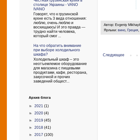
Честная грузинская кухня в
столице Украины - VANO
IVANO
Говорят, что к грузинской
кухне есть 3 вида отношения:
люблю, очень люблю и
Автор:
Evgeniy Mikhay
восхищаюсь! И это правда —
Ярлыки:
вино
,
Греция
,
трудно найти человека,
который смог ...
На что обратить внимание
при выборе холодильного
шкафа?
Следующее
Холодильный шкаф – это
неотъемлемое оборудование
для магазина с пищевыми
продуктами, кафе, ресторана,
закусочной и прочих
заведений общест...
Архив блога
►
2021
(1)
►
2020
(4)
►
2019
(45)
►
2018
(41)
►
2017
(100)