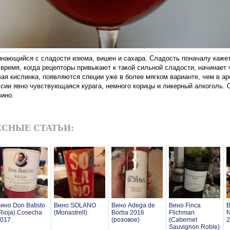
инающийся с сладости изюма, вишен и сахара. Сладость поначалу кажет
 время, когда рецепторы привыкают к такой сильной сладости, начинает
ая кислинка, появляются специи уже в более мягком варианте, чем в а
усии явно чувствующаяся курага, немного корицы и ликерный алкоголь. 
вино.
СНЫЕ СТАТЬИ:
ино Don Batisto
Вино SOLANO
Вино Adega de
Вино Finca
В
Rioja) Cosecha
(Monastrell)
Borba 2016
Flichman
N
017
(розовое)
(Cabernet
2
Sauvignon Roble)