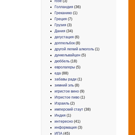
гозе
(3)
Голландия
(36)
Греканико
(1)
Греция
(7)
Грузия
(3)
Дания
(34)
дегустация
(6)
доппельбок
(8)
другой легкий алкоголь
(1)
дункельвайцен
(5)
дюббель
(18)
евролагеры
(5)
еда
(88)
забавы ради
(1)
зимний эль
(8)
игристое вино
(9)
Игристое пиво
(1)
Израиль
(2)
имперский стаут
(38)
Индия
(1)
интересно
(41)
информация
(3)
ИПА
(45)