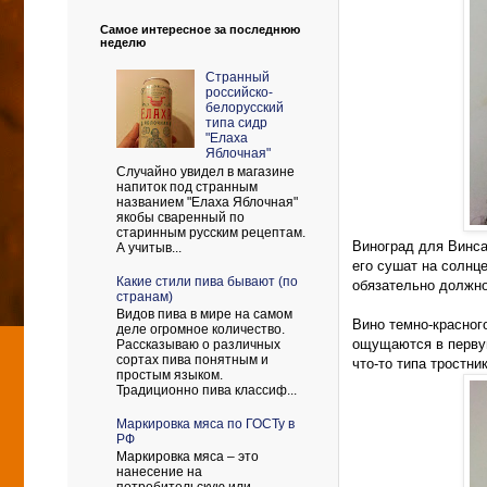
Самое интересное за последнюю
неделю
Странный
российско-
белорусский
типа сидр
"Елаха
Яблочная"
Случайно увидел в магазине
напиток под странным
названием "Елаха Яблочная"
якобы сваренный по
старинным русским рецептам.
Виноград для Винса
А учитыв...
его сушат на солнце
Какие стили пива бывают (по
обязательно должно
странам)
Видов пива в мире на самом
Вино темно-красног
деле огромное количество.
ощущаются в первую
Рассказываю о различных
сортах пива понятным и
что-то типа тростни
простым языком.
Традиционно пива классиф...
Маркировка мяса по ГОСТу в
РФ
Маркировка мяса – это
нанесение на