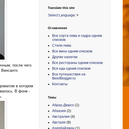
Translate this site
Select Language
▼
Оглавление
Все сорта пива и сидра одним
списком.
Стили пива
Все вина одним списком.
Другие напитки
Все рестораны одним списком
очным, после чего
Вся еда одним списком
, Винсанто
Все путешествия на
BeerBlogger.ru
Контакты
ароматом в котором
валось. В фоне -
ь.
Темы
Абрау-Дюрсо
(1)
Абхазия
(2)
Австралия
(4)
Австрия
(9)
Азербайджан
(1)