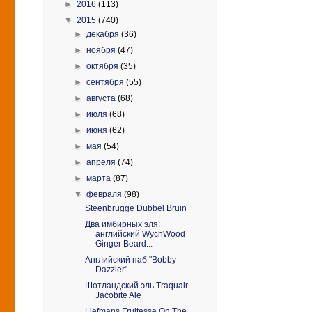
►
2016
(113)
▼
2015
(740)
►
декабря
(36)
►
ноября
(47)
►
октября
(35)
►
сентября
(55)
►
августа
(68)
►
июля
(68)
►
июня
(62)
►
мая
(54)
►
апреля
(74)
►
марта
(87)
▼
февраля
(98)
Steenbrugge Dubbel Bruin
Два имбирных эля:
английский WychWood
Ginger Beard...
Английский паб "Bobby
Dazzler"
Шотландский эль Traquair
Jacobite Ale
Liefmans Fruitesse On The