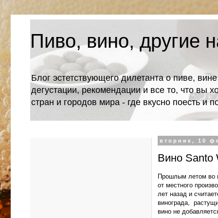
Пиво, вино, другие н
Блог эстетствующего дилетанта о пиве, вине
дегустации, рекомендации и все то, что вы х
стран и городов мира - где вкусно поесть и 
вторник, 10 ф
Вино Santo 
Прошлым летом во в
от местного произво
лет назад и считае
винограда, растущи
вино не добавляетс