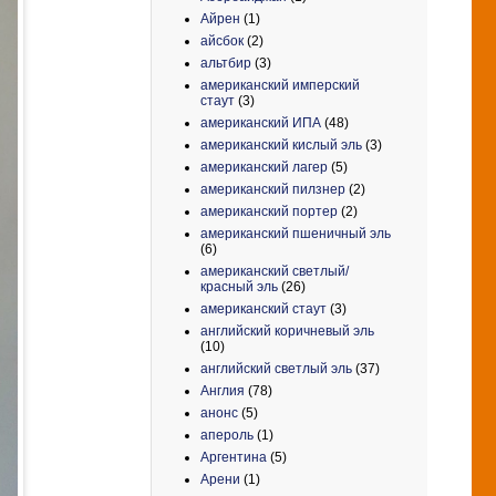
Айрен
(1)
айсбок
(2)
альтбир
(3)
американский имперский
стаут
(3)
американский ИПА
(48)
американский кислый эль
(3)
американский лагер
(5)
американский пилзнер
(2)
американский портер
(2)
американский пшеничный эль
(6)
американский светлый/
красный эль
(26)
американский стаут
(3)
английский коричневый эль
(10)
английский светлый эль
(37)
Англия
(78)
анонс
(5)
апероль
(1)
Аргентина
(5)
Арени
(1)