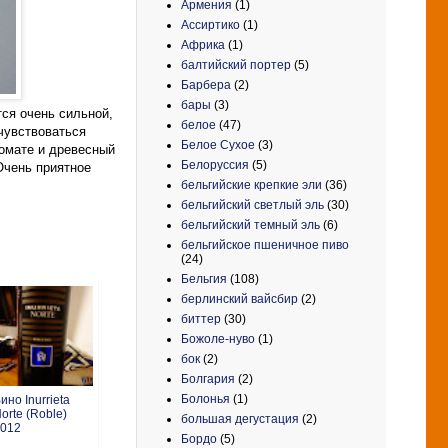
Армения
(1)
Ассиртико
(1)
Африка
(1)
балтийский портер
(5)
Барбера
(2)
бары
(3)
ся очень сильной,
белое
(47)
 чувствоваться
Белое Сухое
(3)
ромате и древесный
Белоруссия
(5)
Очень приятное
бельгийские крепкие эли
(36)
бельгийский светлый эль
(30)
бельгийский темный эль
(6)
бельгийское пшеничное пиво
(24)
Бельгия
(108)
берлинский вайсбир
(2)
биттер
(30)
Божоле-нуво
(1)
бок
(2)
Болгария
(2)
Болонья
(1)
ино Inurrieta
orte (Roble)
большая дегустация
(2)
012
Бордо
(5)