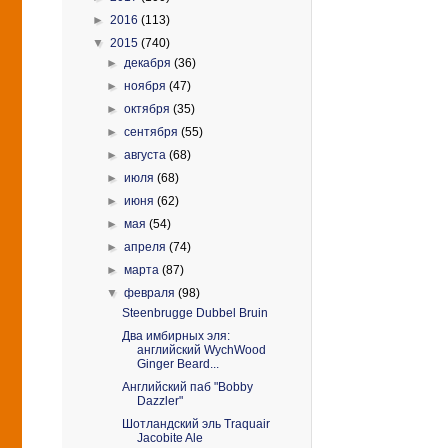
►
2016
(113)
▼
2015
(740)
►
декабря
(36)
►
ноября
(47)
►
октября
(35)
►
сентября
(55)
►
августа
(68)
►
июля
(68)
►
июня
(62)
►
мая
(54)
►
апреля
(74)
►
марта
(87)
▼
февраля
(98)
Steenbrugge Dubbel Bruin
Два имбирных эля:
английский WychWood
Ginger Beard...
Английский паб "Bobby
Dazzler"
Шотландский эль Traquair
Jacobite Ale