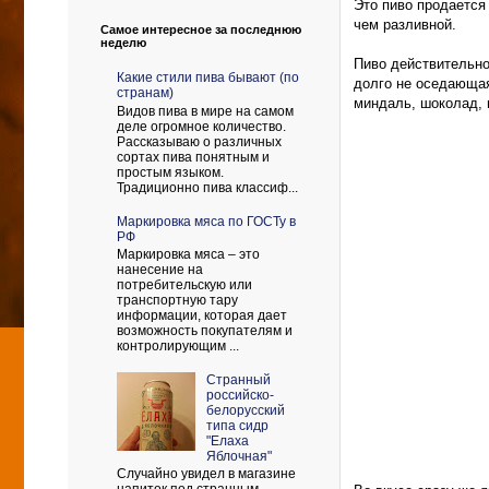
Это пиво продается 
чем разливной.
Самое интересное за последнюю
неделю
Пиво действительно
Какие стили пива бывают (по
долго не оседающая
странам)
миндаль, шоколад, 
Видов пива в мире на самом
деле огромное количество.
Рассказываю о различных
сортах пива понятным и
простым языком.
Традиционно пива классиф...
Маркировка мяса по ГОСТу в
РФ
Маркировка мяса – это
нанесение на
потребительскую или
транспортную тару
информации, которая дает
возможность покупателям и
контролирующим ...
Странный
российско-
белорусский
типа сидр
"Елаха
Яблочная"
Случайно увидел в магазине