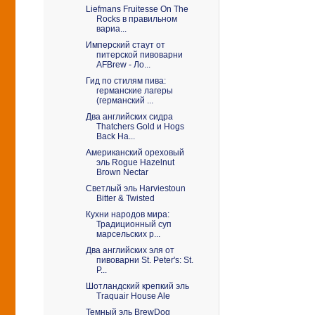
Liefmans Fruitesse On The
Rocks в правильном
вариа...
Имперский стаут от
питерской пивоварни
AFBrew - Ло...
Гид по стилям пива:
германские лагеры
(германский ...
Два английских сидра
Thatchers Gold и Hogs
Back Ha...
Американский ореховый
эль Rogue Hazelnut
Brown Nectar
Светлый эль Harviestoun
Bitter & Twisted
Кухни народов мира:
Традиционный суп
марсельских р...
Два английских эля от
пивоварни St. Peter's: St.
P...
Шотландский крепкий эль
Traquair House Ale
Темный эль BrewDog