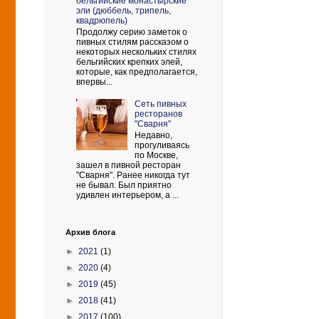
бельгийские монастырские
эли (дюббель, трипель,
квадрюпель)
Продолжу серию заметок о
пивных стилям рассказом о
некоторых нескольких стилях
бельгийских крепких элей,
которые, как предполагается,
впервы...
Сеть пивных
ресторанов
"Сварня"
Недавно,
прогуливаясь
по Москве,
зашел в пивной ресторан
"Сварня". Ранее никогда тут
не бывал. Был приятно
удивлен интерьером, а ...
Архив блога
►
2021
(1)
►
2020
(4)
►
2019
(45)
►
2018
(41)
►
2017
(100)