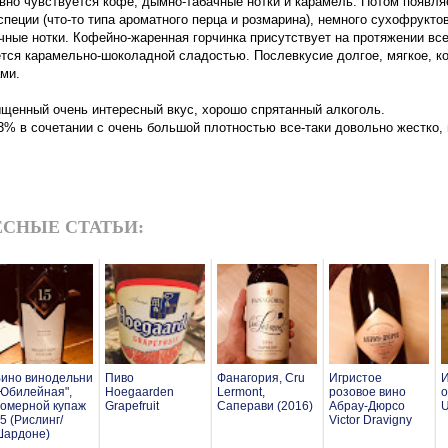
явно чувствуется кофе, дымно-табачные нотки и карамель. Потом появля
пеции (что-то типа ароматного перца и розмарина), немного сухофруктов
чные нотки. Кофейно-жаренная горчинка присутствует на протяжении все
тся карамельно-шоколадной сладостью. Послевкусие долгое, мягкое, к
ми.
щенный очень интересный вкус, хорошо спрятанный алкоголь.
3% в сочетании с очень большой плотностью все-таки довольно жестко,
СНЫЕ СТАТЬИ:
ино винодельни
Пиво
Фанагория, Cru
Игристое
И
Юбилейная",
Hoegaarden
Lermont,
розовое вино
о
омерной купаж
Grapefruit
Саперави (2016)
Абрау-Дюрсо
U
5 (Рислинг/
Victor Dravigny
Шардоне)