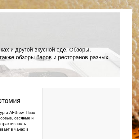
ках и другой вкусной еде. Обзоры,
А также обзоры баров и ресторанов разных
отомия
урга AFBrew. Пиво
исовые, овсяные и
страктивность
вает в чанах в