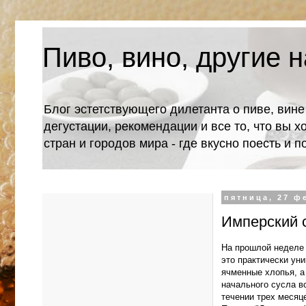
Пиво, вино, другие н
Блог эстетствующего дилетанта о пиве, вине
дегустации, рекомендации и все то, что вы х
стран и городов мира - где вкусно поесть и 
пятница, 27 ф
Имперский с
На прошлой неделе 
это практически ун
ячменные хлопья, а
начального сусла в
течении трех месяц