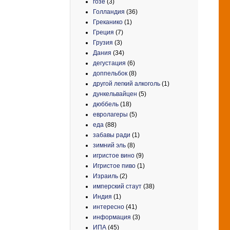
гозе
(3)
Голландия
(36)
Греканико
(1)
Греция
(7)
Грузия
(3)
Дания
(34)
дегустация
(6)
доппельбок
(8)
другой легкий алкоголь
(1)
дункельвайцен
(5)
дюббель
(18)
евролагеры
(5)
еда
(88)
забавы ради
(1)
зимний эль
(8)
игристое вино
(9)
Игристое пиво
(1)
Израиль
(2)
имперский стаут
(38)
Индия
(1)
интересно
(41)
информация
(3)
ИПА
(45)