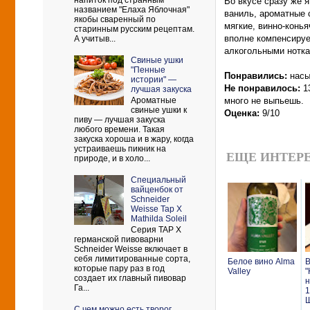
напиток под странным
Во вкусе сразу же 
названием "Елаха Яблочная"
ваниль, ароматные с
якобы сваренный по
мягкие, винно-конья
старинным русским рецептам.
вполне компенсируе
А учитыв...
алкогольными нотка
Свиные ушки
"Пенные
Понравились:
насы
истории" —
Не понравилось:
1
лучшая закуска
много не выпьешь.
Ароматные
свиные ушки к
Оценка:
9/10
пиву — лучшая закуска
любого времени. Такая
закуска хороша и в жару, когда
устраиваешь пикник на
ЕЩЕ ИНТЕРЕ
природе, и в холо...
Cпециальный
вайценбок от
Schneider
Weisse Tap X
Mathilda Soleil
Серия TAP X
германской пивоварни
Schneider Weisse включает в
себя лимитированные сорта,
Белое вино Alma
В
которые пару раз в год
Valley
"
создает их главный пивовар
н
Га...
1
С чем можно есть творог.