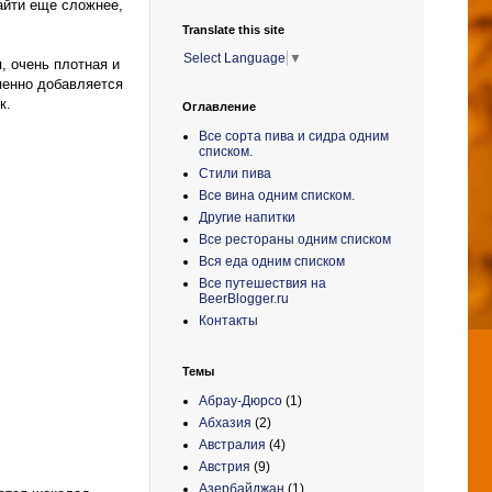
найти еще сложнее,
Translate this site
Select Language
▼
, очень плотная и
епенно добавляется
к.
Оглавление
Все сорта пива и сидра одним
списком.
Стили пива
Все вина одним списком.
Другие напитки
Все рестораны одним списком
Вся еда одним списком
Все путешествия на
BeerBlogger.ru
Контакты
Темы
Абрау-Дюрсо
(1)
Абхазия
(2)
Австралия
(4)
Австрия
(9)
Азербайджан
(1)