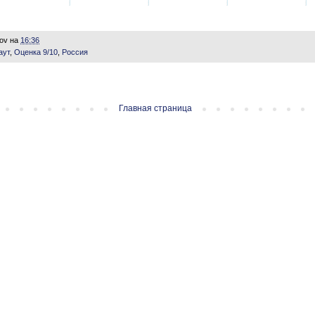
lov
на
16:36
аут
,
Оценка 9/10
,
Россия
Главная страница