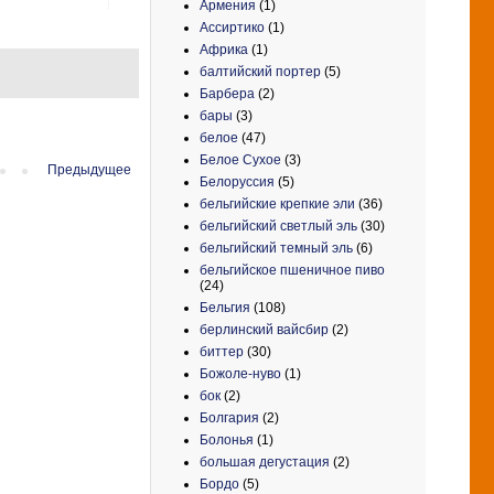
Армения
(1)
Ассиртико
(1)
Африка
(1)
балтийский портер
(5)
Барбера
(2)
бары
(3)
белое
(47)
Белое Сухое
(3)
Предыдущее
Белоруссия
(5)
бельгийские крепкие эли
(36)
бельгийский светлый эль
(30)
бельгийский темный эль
(6)
бельгийское пшеничное пиво
(24)
Бельгия
(108)
берлинский вайсбир
(2)
биттер
(30)
Божоле-нуво
(1)
бок
(2)
Болгария
(2)
Болонья
(1)
большая дегустация
(2)
Бордо
(5)