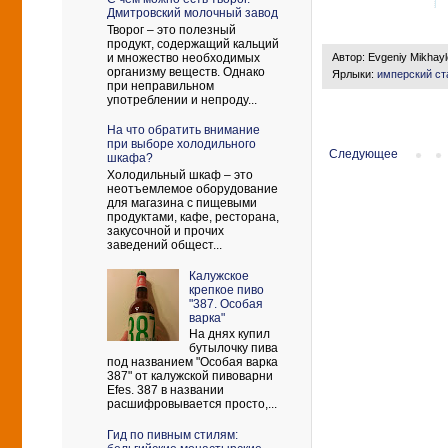
Дмитровский молочный завод
Творог – это полезный
продукт, содержащий кальций
и множество необходимых
Автор:
Evgeniy Mikhay
организму веществ. Однако
Ярлыки:
имперский ст
при неправильном
употреблении и непроду...
На что обратить внимание
при выборе холодильного
Следующее
шкафа?
Холодильный шкаф – это
неотъемлемое оборудование
для магазина с пищевыми
продуктами, кафе, ресторана,
закусочной и прочих
заведений общест...
Калужское
крепкое пиво
"387. Особая
варка"
На днях купил
бутылочку пива
под названием "Особая варка
387" от калужской пивоварни
Efes. 387 в названии
расшифровывается просто,...
Гид по пивным стилям: