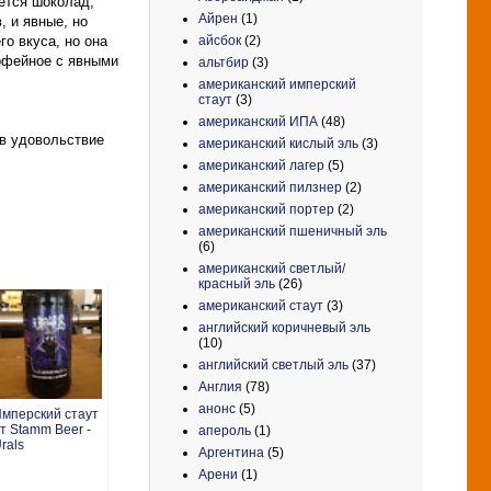
ется шоколад,
Айрен
(1)
, и явные, но
айсбок
(2)
го вкуса, но она
офейное с явными
альтбир
(3)
американский имперский
стаут
(3)
американский ИПА
(48)
 в удовольствие
американский кислый эль
(3)
американский лагер
(5)
американский пилзнер
(2)
американский портер
(2)
американский пшеничный эль
(6)
американский светлый/
красный эль
(26)
американский стаут
(3)
английский коричневый эль
(10)
английский светлый эль
(37)
Англия
(78)
анонс
(5)
мперский стаут
т Stamm Beer -
апероль
(1)
rals
Аргентина
(5)
Арени
(1)