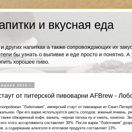
апитки и вкусная еда
 и других напитках а также сопровождающих их закус
отели бы узнать о выпивке и еде просто и понятно. 
попить хорошее пиво.
евраля 2015 г.
таут от питерской пивоварни AFBrew - Лоб
попробовал "Лоботомия", имперский стаут от пивоварни из Санкт-Петерб
икальное. При его варке используется шесть солодов, жженый ячмень, р
 также обжаренный кофе, ваниль, черная патока ну и хмель, конечно. Эк
сего этого ассортимента составляет 30%. После варки "Лоботомия" дозре
ев, а содержание алкоголя в итоговом продукте составляет 13%.