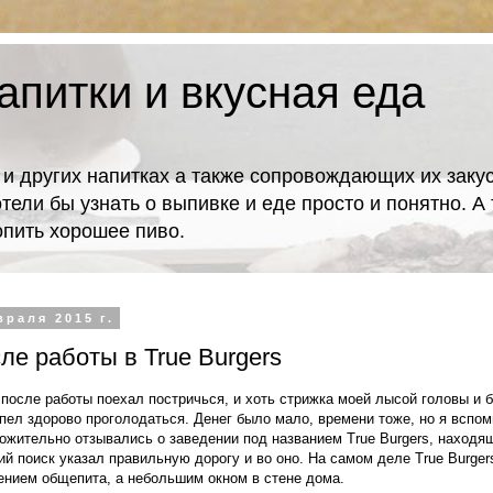
апитки и вкусная еда
 и других напитках а также сопровождающих их закус
отели бы узнать о выпивке и еде просто и понятно. 
попить хорошее пиво.
враля 2015 г.
ле работы в True Burgers
после работы поехал постричься, и хоть стрижка моей лысой головы и 
спел здорово проголодаться. Денег было мало, времени тоже, но я вспом
ожительно отзывались о заведении под названием True Burgers, находя
ий поиск указал правильную дорогу и во оно. На самом деле True Burger
нием общепита, а небольшим окном в стене дома.