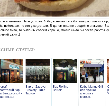
о и аппетитно. На вкус тоже. Я бы, конечно чуть больше расплавил сыр
бы побольше, но это уже детали. В целом вполне съедобно и вкусно. Ес
очное пиво, то было бы совсем хорошо, можно было бы после работы ку
яцкий ужин ;)
СНЫЕ СТАТЬИ:
Новый
Бар от Zagovor
Бар Rolling
Кафе Mango Gril
С
рафтовый бар
Brewery - Rule
Barrels
или вкусная
р
а Белорусской -
Taproom
шаурма в
"
ad.Bro.Bar
Москве.