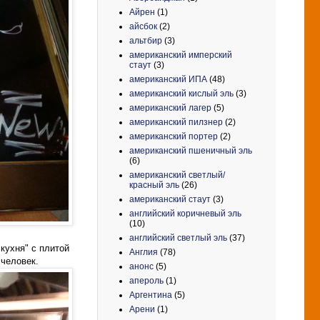
Айрен
(1)
айсбок
(2)
альтбир
(3)
американский имперский
стаут
(3)
американский ИПА
(48)
американский кислый эль
(3)
американский лагер
(5)
американский пилзнер
(2)
американский портер
(2)
американский пшеничный эль
(6)
американский светлый/
красный эль
(26)
американский стаут
(3)
английский коричневый эль
(10)
английский светлый эль
(37)
кухня" с плитой
Англия
(78)
человек.
анонс
(5)
апероль
(1)
Аргентина
(5)
Арени
(1)