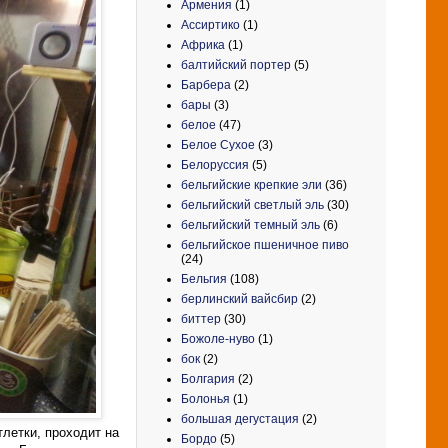
Армения
(1)
Ассиртико
(1)
Африка
(1)
балтийский портер
(5)
Барбера
(2)
бары
(3)
белое
(47)
Белое Сухое
(3)
Белоруссия
(5)
бельгийские крепкие эли
(36)
бельгийский светлый эль
(30)
бельгийский темный эль
(6)
бельгийское пшеничное пиво
(24)
Бельгия
(108)
берлинский вайсбир
(2)
биттер
(30)
Божоле-нуво
(1)
бок
(2)
Болгария
(2)
Болонья
(1)
большая дегустация
(2)
тлетки, проходит на
Бордо
(5)