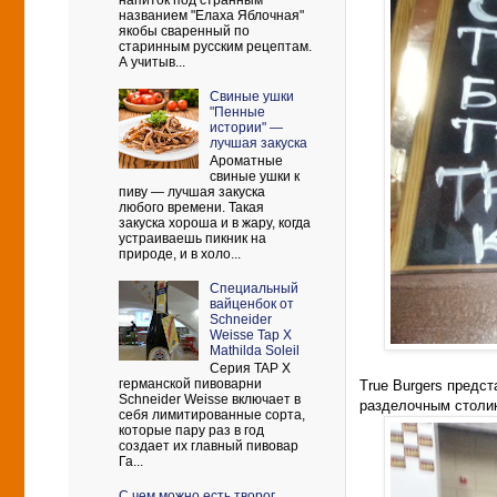
напиток под странным
названием "Елаха Яблочная"
якобы сваренный по
старинным русским рецептам.
А учитыв...
Свиные ушки
"Пенные
истории" —
лучшая закуска
Ароматные
свиные ушки к
пиву — лучшая закуска
любого времени. Такая
закуска хороша и в жару, когда
устраиваешь пикник на
природе, и в холо...
Cпециальный
вайценбок от
Schneider
Weisse Tap X
Mathilda Soleil
Серия TAP X
германской пивоварни
True Burgers предс
Schneider Weisse включает в
разделочным столик
себя лимитированные сорта,
которые пару раз в год
создает их главный пивовар
Га...
С чем можно есть творог.