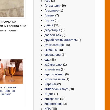
гозе
(3)
Голландия
(36)
Греканико
(1)
Греция
(7)
Грузия
(3)
, и соленых
Дания
(34)
ли бы ребята еще
дегустация
(6)
пить почти
доппельбок
(8)
другой легкий алкоголь
(1)
дункельвайцен
(5)
дюббель
(18)
евролагеры
(5)
еда
(88)
забавы ради
(1)
зимний эль
(8)
игристое вино
(9)
Игристое пиво
(1)
Израиль
(2)
еть пивных
имперский стаут
(38)
есторанов
Индия
(1)
Сварня"
интересно
(41)
информация
(3)
ИПА
(45)