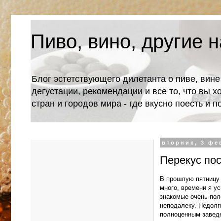
Пиво, вино, другие н
Блог эстетствующего дилетанта о пиве, вине
дегустации, рекомендации и все то, что вы х
стран и городов мира - где вкусно поесть и 
вторник, 3 фе
Перекус пос
В прошлую пятницу 
много, времени я у
знакомые очень пол
неподалеку. Недолг
полноценным заведе