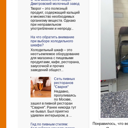
Дмитровский молочный завод
Творог – это полезный
продукт, содержащий кальций
и множество необходимых
организму веществ. Однако
при неправильном
употреблении и непроду...
На что обратить внимание
при выборе холодильного
шкафа?
Холодильный шкаф – это
неотъемлемое оборудование
для магазина с пищевыми
продуктами, кафе, ресторана,
закусочной и прочих
заведений общест...
Сеть пивных
ресторанов
"Сварня"
Недавно,
прогуливаясь
по Москве,
зашел в пивной ресторан
"Сварня". Ранее никогда тут
не бывал. Был приятно
удивлен интерьером, а ...
Понравилось, что ве
Гид по пивным стилям: