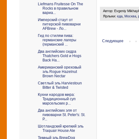
Liefmans Fruitesse On The
Rocks в правильном
Автор:
Evgeniy Mikhay
вариа...
Ярлыки:
еда
,
Москва
,
Имперский стаут от
питерской пивоварни
AFBrew - Ло...
Гид по стилям пива:
германские лагеры
Следующее
(германский ...
Два английских сидра
Thatchers Gold и Hogs
Back Ha...
Американский ореховый
эль Rogue Hazelnut
Brown Nectar
Светлый эль Harviestoun
Bitter & Twisted
Кухни народов мира:
Традиционный суп
марсельских р...
Два английских эля от
пивоварни St. Peter's: St.
P...
Шотландский крепкий эль
Traquair House Ale
Темный эль BrewDog