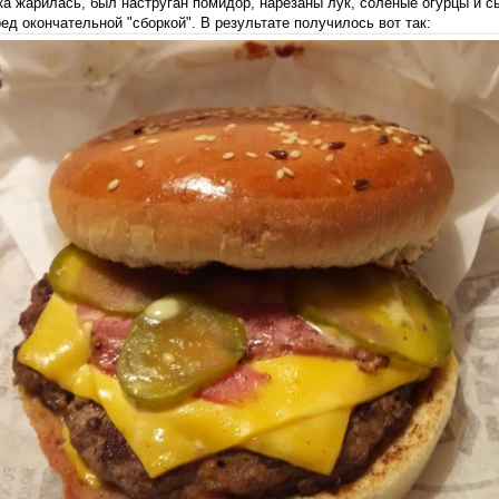
ка жарилась, был наструган помидор, нарезаны лук, соленые огурцы и сы
ед окончательной "сборкой". В результате получилось вот так: