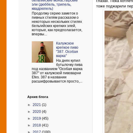
бельгийские монастырские
глазах. Пока котлет
эли (дюббель, трипель,
тоже поджарили пер
квадрюпель)
Продолжу серию заметок о
пивных стилям рассказом о
некоторых нескольких стилях
бельгийских крепких элей,
которые, как предполагается,
впервы...
Калужское
крепкое пиво
"387. Особая
варка"
На днях купил
бутылочку пива
под названием "Особая варка
387" от калужской пивоварни
Efes. 387 в названии
расшифровывается просто,...
Архив блога
►
2021
(1)
►
2020
(4)
►
2019
(45)
►
2018
(41)
►
2017
(100)