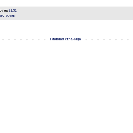
lov
на
21:31
рестораны
Главная страница