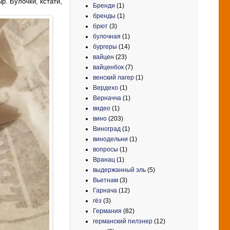
р. Булочки, кстати,
Бренди
(1)
бренды
(1)
брют
(3)
булочная
(1)
бургеры
(14)
вайцен
(23)
вайценбок
(7)
венский лагер
(1)
Вердехо
(1)
Верначча
(1)
видео
(1)
вино
(203)
Виноград
(1)
винодельни
(1)
вопросы
(1)
Вранац
(1)
выдержанный эль
(5)
Вьетнам
(3)
Гарнача
(12)
гёз
(3)
Германия
(82)
германский пилзнер
(12)