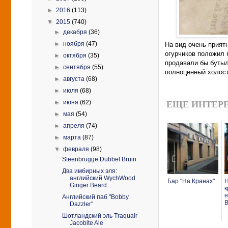
►
2016
(113)
▼
2015
(740)
►
декабря
(36)
►
ноября
(47)
На вид очень приятн
огурчиков положил 
►
октября
(35)
продавали бы бутыл
►
сентября
(55)
полноценный холост
►
августа
(68)
►
июля
(68)
►
июня
(62)
ЕЩЕ ИНТЕРЕ
►
мая
(54)
►
апреля
(74)
►
марта
(87)
▼
февраля
(98)
Steenbrugge Dubbel Bruin
Два имбирных эля:
английский WychWood
Бар "На Кранах"
Ginger Beard...
к
н
Английский паб "Bobby
B
Dazzler"
Шотландский эль Traquair
Jacobite Ale