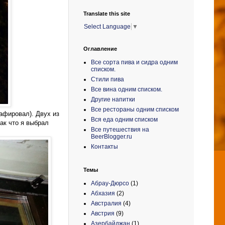
Translate this site
Select Language
▼
Оглавление
Все сорта пива и сидра одним
списком.
Стили пива
Все вина одним списком.
Другие напитки
Все рестораны одним списком
афировал). Двух из
Вся еда одним списком
так что я выбрал
Все путешествия на
BeerBlogger.ru
Контакты
Темы
Абрау-Дюрсо
(1)
Абхазия
(2)
Австралия
(4)
Австрия
(9)
Азербайджан
(1)