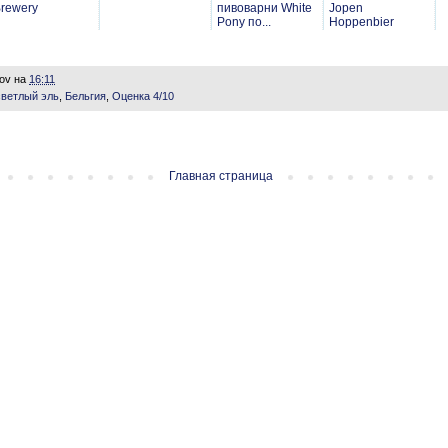
rewery
пивоварни White
Jopen
Pony по...
Hoppenbier
lov
на
16:11
светлый эль
,
Бельгия
,
Оценка 4/10
Главная страница