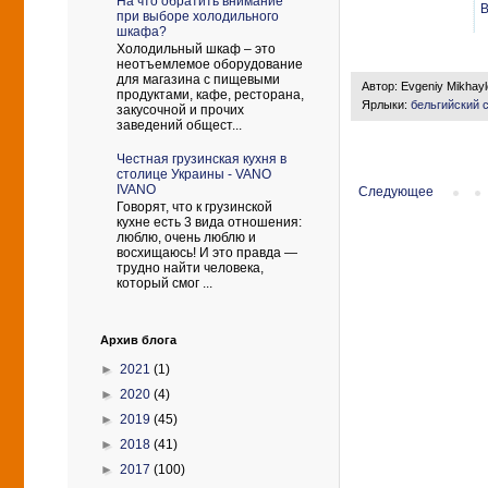
На что обратить внимание
B
при выборе холодильного
шкафа?
Холодильный шкаф – это
неотъемлемое оборудование
для магазина с пищевыми
Автор:
Evgeniy Mikhay
продуктами, кафе, ресторана,
Ярлыки:
бельгийский 
закусочной и прочих
заведений общест...
Честная грузинская кухня в
столице Украины - VANO
IVANO
Следующее
Говорят, что к грузинской
кухне есть 3 вида отношения:
люблю, очень люблю и
восхищаюсь! И это правда —
трудно найти человека,
который смог ...
Архив блога
►
2021
(1)
►
2020
(4)
►
2019
(45)
►
2018
(41)
►
2017
(100)