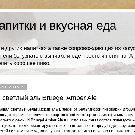
апитки и вкусная еда
 и других напитках а также сопровождающих их закус
отели бы узнать о выпивке и еде просто и понятно. 
попить хорошее пиво.
ля 2015 г.
 светлый эль Bruegel Amber Ale
вал светлый бельгийский эль Bruegel от бельгийской пивоварни Brouwer
зводит огромное количество сортов элей из которых на их официальном 
лько о семи. И Bruegel Amber Ale в число этих семи сортов почему-то не
ыпускать, то ли ориентирую его исключительно как продукт для внутренн
тей об этом пиве удалось узнать только то, что написано на этикетке - 