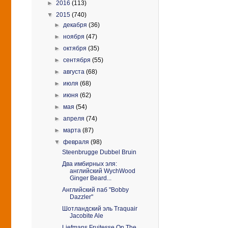
►
2016
(113)
▼
2015
(740)
►
декабря
(36)
►
ноября
(47)
►
октября
(35)
►
сентября
(55)
►
августа
(68)
►
июля
(68)
►
июня
(62)
►
мая
(54)
►
апреля
(74)
►
марта
(87)
▼
февраля
(98)
Steenbrugge Dubbel Bruin
Два имбирных эля:
английский WychWood
Ginger Beard...
Английский паб "Bobby
Dazzler"
Шотландский эль Traquair
Jacobite Ale
Liefmans Fruitesse On The