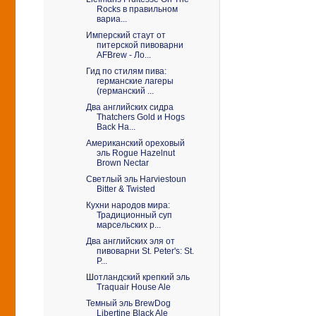
Rocks в правильном
вариа...
Имперский стаут от
питерской пивоварни
AFBrew - Ло...
Гид по стилям пива:
германские лагеры
(германский ...
Два английских сидра
Thatchers Gold и Hogs
Back Ha...
Американский ореховый
эль Rogue Hazelnut
Brown Nectar
Светлый эль Harviestoun
Bitter & Twisted
Кухни народов мира:
Традиционный суп
марсельских р...
Два английских эля от
пивоварни St. Peter's: St.
P...
Шотландский крепкий эль
Traquair House Ale
Темный эль BrewDog
Libertine Black Ale