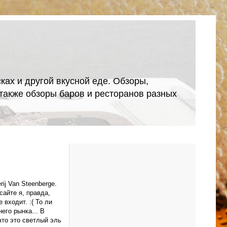
ках и другой вкусной еде. Обзоры,
А также обзоры баров и ресторанов разных
ij Van Steenberge.
сайте я, правда,
 входит. :( То ли
его рынка... В
что это светлый эль