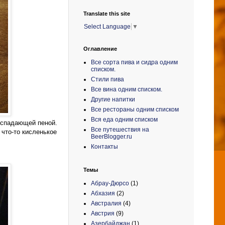
Translate this site
Select Language
▼
Оглавление
Все сорта пива и сидра одним
списком.
Стили пива
Все вина одним списком.
Другие напитки
Все рестораны одним списком
Вся еда одним списком
е спадающей пеной.
Все путешествия на
 что-то кисленькое
BeerBlogger.ru
Контакты
Темы
Абрау-Дюрсо
(1)
Абхазия
(2)
Австралия
(4)
Австрия
(9)
Азербайджан
(1)