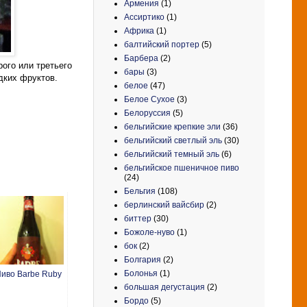
Армения
(1)
Ассиртико
(1)
Африка
(1)
балтийский портер
(5)
Барбера
(2)
рого или третьего
бары
(3)
дких фруктов.
белое
(47)
Белое Сухое
(3)
Белоруссия
(5)
бельгийские крепкие эли
(36)
бельгийский светлый эль
(30)
бельгийский темный эль
(6)
бельгийское пшеничное пиво
(24)
Бельгия
(108)
берлинский вайсбир
(2)
биттер
(30)
Божоле-нуво
(1)
бок
(2)
Болгария
(2)
Болонья
(1)
иво Barbe Ruby
большая дегустация
(2)
Бордо
(5)