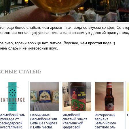
ся еще более слабым, чем аромат - так, вода со вкусом конфет. Со вто
оявляться легкая цитрусовая кислинка и совсем уж далекий привкус сла
е пиво, горечи вообще нет, питкое. Вкуснее, чем простая вода :)
ень слабый не интересный вкус.
СНЫЕ СТАТЬИ:
ельгийский эль
Необычные
Индийский
Интересный
П
ntourage от
бельгийские эли
светлый эль от
вариант
раснодарской
Leffe Des Vignes
итальянской
бельгийского
ovecraft Weird
и Leffe Nectar
крафтовой
светлого эль