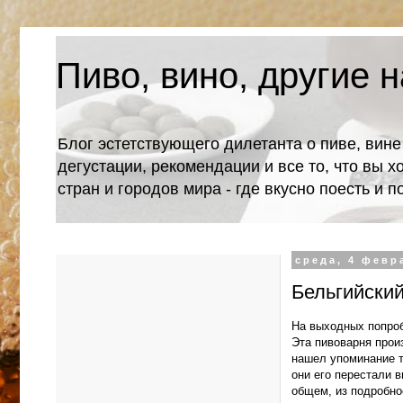
Пиво, вино, другие н
Блог эстетствующего дилетанта о пиве, вине
дегустации, рекомендации и все то, что вы х
стран и городов мира - где вкусно поесть и 
среда, 4 февра
Бельгийский
На выходных попробо
Эта пивоварня прои
нашел упоминание то
они его перестали в
общем, из подробнос