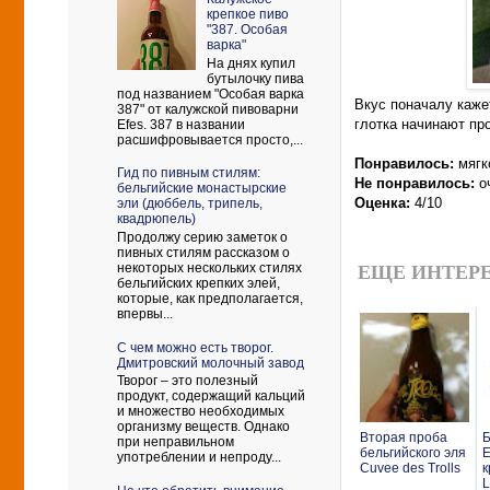
крепкое пиво
"387. Особая
варка"
На днях купил
бутылочку пива
под названием "Особая варка
Вкус поначалу кажет
387" от калужской пивоварни
глотка начинают пр
Efes. 387 в названии
расшифровывается просто,...
Понравилось:
мягко
Гид по пивным стилям:
Не понравилось:
оч
бельгийские монастырские
Оценка:
4/10
эли (дюббель, трипель,
квадрюпель)
Продолжу серию заметок о
пивных стилям рассказом о
некоторых нескольких стилях
ЕЩЕ ИНТЕРЕ
бельгийских крепких элей,
которые, как предполагается,
впервы...
С чем можно есть творог.
Дмитровский молочный завод
Творог – это полезный
продукт, содержащий кальций
и множество необходимых
организму веществ. Однако
Вторая проба
Б
при неправильном
бельгийского эля
E
употреблении и непроду...
Cuvee des Trolls
к
L