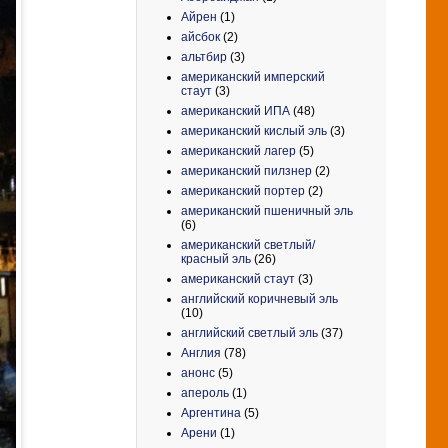
Айрен
(1)
айсбок
(2)
альтбир
(3)
американский имперский
стаут
(3)
американский ИПА
(48)
американский кислый эль
(3)
американский лагер
(5)
американский пилзнер
(2)
американский портер
(2)
американский пшеничный эль
(6)
американский светлый/
красный эль
(26)
американский стаут
(3)
английский коричневый эль
(10)
английский светлый эль
(37)
Англия
(78)
анонс
(5)
апероль
(1)
Аргентина
(5)
Арени
(1)