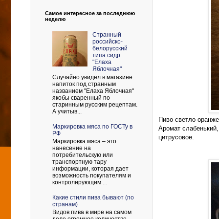
Самое интересное за последнюю
неделю
Странный
российско-
белорусский
типа сидр
"Елаха
Яблочная"
Случайно увидел в магазине
напиток под странным
названием "Елаха Яблочная"
якобы сваренный по
старинным русским рецептам.
А учитыв...
Пиво светло-оранже
Маркировка мяса по ГОСТу в
Аромат слабенький,
РФ
цитрусовое.
Маркировка мяса – это
нанесение на
потребительскую или
транспортную тару
информации, которая дает
возможность покупателям и
контролирующим ...
Какие стили пива бывают (по
странам)
Видов пива в мире на самом