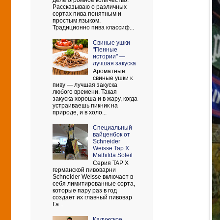
деле огромное количество.
Рассказываю о различных
сортах пива понятным и
простым языком.
Традиционно пива классиф...
Свиные ушки
"Пенные
истории" —
лучшая закуска
Ароматные
свиные ушки к
пиву — лучшая закуска
любого времени. Такая
закуска хороша и в жару, когда
устраиваешь пикник на
природе, и в холо...
Cпециальный
вайценбок от
Schneider
Weisse Tap X
Mathilda Soleil
Серия TAP X
германской пивоварни
Schneider Weisse включает в
себя лимитированные сорта,
которые пару раз в год
создает их главный пивовар
Га...
Калужское