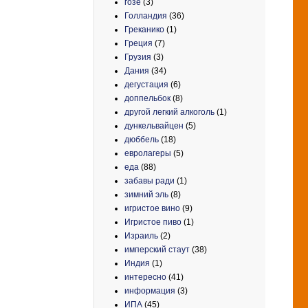
гозе
(3)
Голландия
(36)
Греканико
(1)
Греция
(7)
Грузия
(3)
Дания
(34)
дегустация
(6)
доппельбок
(8)
другой легкий алкоголь
(1)
дункельвайцен
(5)
дюббель
(18)
евролагеры
(5)
еда
(88)
забавы ради
(1)
зимний эль
(8)
игристое вино
(9)
Игристое пиво
(1)
Израиль
(2)
имперский стаут
(38)
Индия
(1)
интересно
(41)
информация
(3)
ИПА
(45)