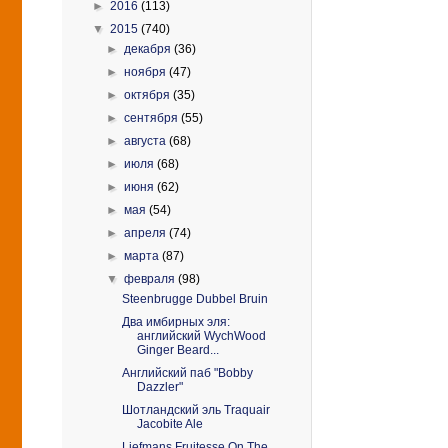
►
2016
(113)
▼
2015
(740)
►
декабря
(36)
►
ноября
(47)
►
октября
(35)
►
сентября
(55)
►
августа
(68)
►
июля
(68)
►
июня
(62)
►
мая
(54)
►
апреля
(74)
►
марта
(87)
▼
февраля
(98)
Steenbrugge Dubbel Bruin
Два имбирных эля:
английский WychWood
Ginger Beard...
Английский паб "Bobby
Dazzler"
Шотландский эль Traquair
Jacobite Ale
Liefmans Fruitesse On The