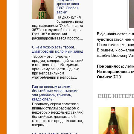
крепкое пиво
"387. Особая
варка"
На днях купил
бутылочку пива
под названием "Особая варка
387" от калужской пивоварни
Вкус начинается с я
Efes. 387 в названии
расшифровывается просто,...
чувствоваться немн
Послевкусие мягкое
С чем можно есть творог.
В общем, к сожалени
Дмитровский молочный завод
ламбик Brouwerij Va
Творог – это полезный
продукт, содержащий кальций
и множество необходимых
Понравилось:
легк
организму веществ. Однако
Не понравилось:
о
при неправильном
Оценка:
7/10
употреблении и непроду...
Гид по пивным стилям:
бельгийские монастырские
эли (дюббель, трипель,
ЕЩЕ ИНТЕРЕ
квадрюпель)
Продолжу серию заметок о
пивных стилям рассказом о
некоторых нескольких стилях
бельгийских крепких элей,
которые, как предполагается,
впервы...