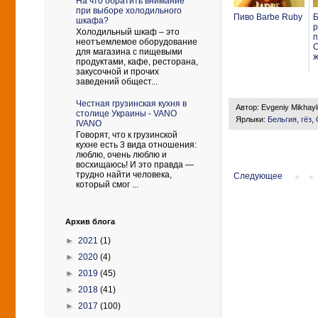
На что обратить внимание
при выборе холодильного
Пиво Barbe Ruby
Б
шкафа?
р
Холодильный шкаф – это
п
неотъемлемое оборудование
C
для магазина с пищевыми
ж
продуктами, кафе, ресторана,
закусочной и прочих
заведений общест...
Честная грузинская кухня в
Автор:
Evgeniy Mikhay
столице Украины - VANO
Ярлыки:
Бельгия
,
гёз
,
IVANO
Говорят, что к грузинской
кухне есть 3 вида отношения:
люблю, очень люблю и
восхищаюсь! И это правда —
трудно найти человека,
Следующее
который смог ...
Архив блога
►
2021
(1)
►
2020
(4)
►
2019
(45)
►
2018
(41)
►
2017
(100)