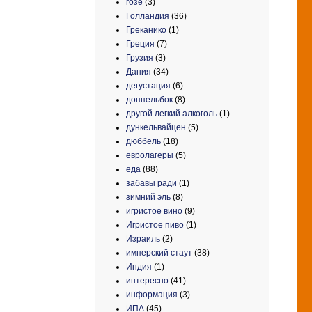
гозе
(3)
Голландия
(36)
Греканико
(1)
Греция
(7)
Грузия
(3)
Дания
(34)
дегустация
(6)
доппельбок
(8)
другой легкий алкоголь
(1)
дункельвайцен
(5)
дюббель
(18)
евролагеры
(5)
еда
(88)
забавы ради
(1)
зимний эль
(8)
игристое вино
(9)
Игристое пиво
(1)
Израиль
(2)
имперский стаут
(38)
Индия
(1)
интересно
(41)
информация
(3)
ИПА
(45)