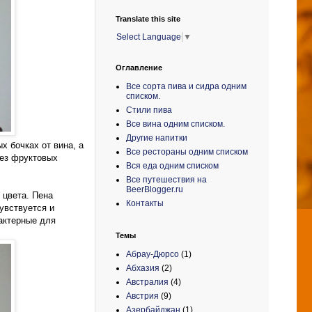
Translate this site
Select Language
▼
Оглавление
Все сорта пива и сидра одним
списком.
Стили пива
Все вина одним списком.
Другие напитки
х бочках от вина, а
Все рестораны одним списком
без фруктовых
Вся еда одним списком
Все путешествия на
BeerBlogger.ru
 цвета. Пена
Контакты
увствуется и
актерные для
Темы
Абрау-Дюрсо
(1)
Абхазия
(2)
Австралия
(4)
Австрия
(9)
Азербайджан
(1)