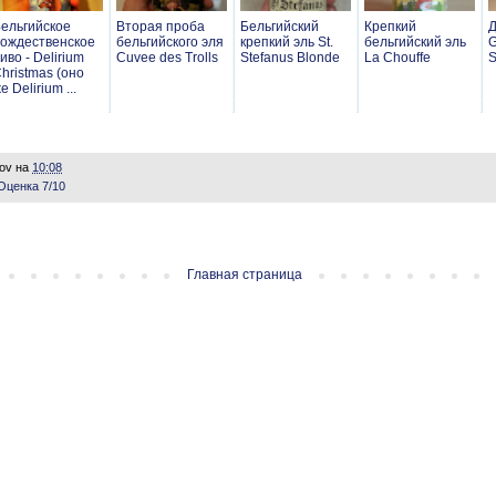
ельгийское
Вторая проба
Бельгийский
Крепкий
Д
ождественское
бельгийского эля
крепкий эль St.
бельгийский эль
G
иво - Delirium
Cuvee des Trolls
Stefanus Blonde
La Chouffe
S
hristmas (оно
е Delirium ...
lov
на
10:08
Оценка 7/10
Главная страница