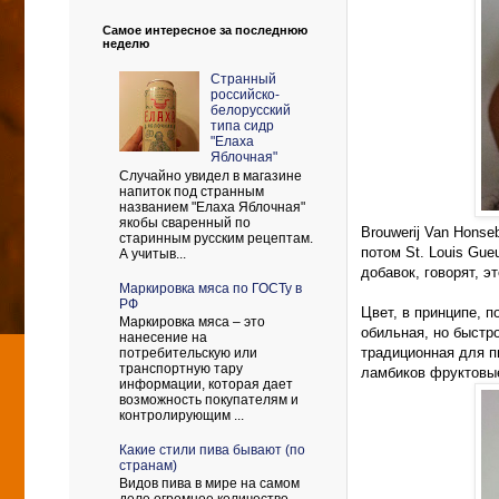
Самое интересное за последнюю
неделю
Странный
российско-
белорусский
типа сидр
"Елаха
Яблочная"
Случайно увидел в магазине
напиток под странным
названием "Елаха Яблочная"
якобы сваренный по
Brouwerij Van Hons
старинным русским рецептам.
потом St. Louis Gu
А учитыв...
добавок, говорят, 
Маркировка мяса по ГОСТу в
РФ
Цвет, в принципе, п
Маркировка мяса – это
обильная, но быстр
нанесение на
традиционная для п
потребительскую или
транспортную тару
ламбиков фруктовые
информации, которая дает
возможность покупателям и
контролирующим ...
Какие стили пива бывают (по
странам)
Видов пива в мире на самом