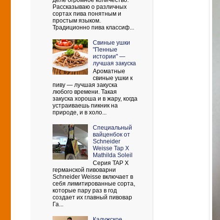
деле огромное количество.
Рассказываю о различных
сортах пива понятным и
простым языком.
Традиционно пива классиф...
Свиные ушки
"Пенные
истории" —
лучшая закуска
Ароматные
свиные ушки к
пиву — лучшая закуска
любого времени. Такая
закуска хороша и в жару, когда
устраиваешь пикник на
природе, и в холо...
Cпециальный
вайценбок от
Schneider
Weisse Tap X
Mathilda Soleil
Серия TAP X
германской пивоварни
Schneider Weisse включает в
себя лимитированные сорта,
которые пару раз в год
создает их главный пивовар
Га...
Калужское