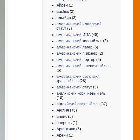
Айрен
(1)
айсбок
(2)
альтбир
(3)
американский имперский
стаут
(3)
американский ИПА
(48)
американский кислый эль
(3)
американский лагер
(5)
американский пилзнер
(2)
американский портер
(2)
американский пшеничный эль
(6)
американский светлый/
красный эль
(26)
американский стаут
(3)
английский коричневый эль
(10)
английский светлый эль
(37)
Англия
(78)
анонс
(5)
апероль
(1)
Аргентина
(5)
Арени
(1)