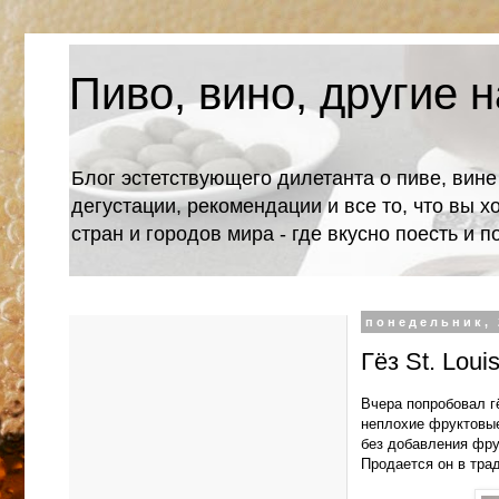
Пиво, вино, другие н
Блог эстетствующего дилетанта о пиве, вине
дегустации, рекомендации и все то, что вы х
стран и городов мира - где вкусно поесть и 
понедельник, 
Гёз St. Lou
Вчера попробовал гё
неплохие фруктовые 
без добавления фру
Продается он в тра