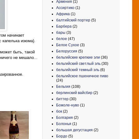
Армения
(1)
Ассиртико
(1)
Африка
(1)
балтийский портер
(5)
Барбера
(2)
бары
(3)
том начинает
белое
(47)
с капелька изюма).
Белое Сухое
(3)
Белоруссия
(5)
 может быть, такой
бельгийские крепкие эли
(36)
ничего не мешало...
бельгийский светлый эль
(30)
бельгийский темный эль
(6)
азированное.
бельгийское пшеничное пиво
(24)
Бельгия
(108)
берлинский вайсбир
(2)
биттер
(30)
Божоле-нуво
(1)
бок
(2)
Болгария
(2)
Болонья
(1)
большая дегустация
(2)
Бордо
(5)