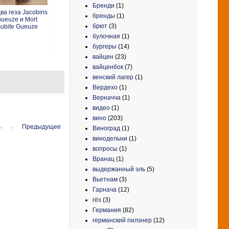
Бренди
(1)
ва геза Jacobins
бренды
(1)
ueuze и Mort
брют
(3)
ubite Gueuze
булочная
(1)
бургеры
(14)
вайцен
(23)
вайценбок
(7)
венский лагер
(1)
Вердехо
(1)
Верначча
(1)
видео
(1)
вино
(203)
Предыдущее
Виноград
(1)
винодельни
(1)
вопросы
(1)
Вранац
(1)
выдержанный эль
(5)
Вьетнам
(3)
Гарнача
(12)
гёз
(3)
Германия
(82)
германский пилзнер
(12)