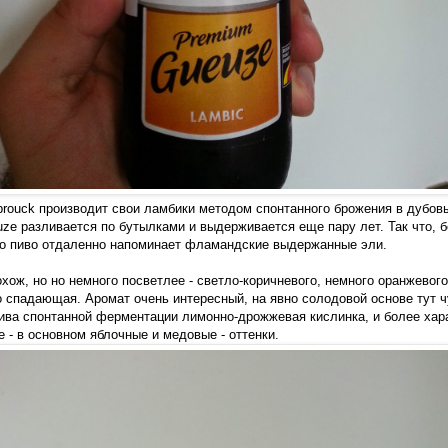
ebrouck производит свои ламбики методом спонтанного брожения в дубовы
euze разливается по бутылками и выдерживается еще пару лет. Так что, 
это пиво отдаленно напоминает фламандские выдержанные эли.
охож, но но немного посветлее - светло-коричневого, немного оранжевого
о спадающая. Аромат очень интересный, на явно солодовой основе тут ч
ива спонтанной ферментации лимонно-дрожжевая кислинка, и более хар
 - в основном яблочные и медовые - оттенки.