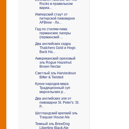
Rocks в правильном
вариа...
Имперский стаут от
питерской пивоварни
AFBrew - Ло...
Гид по стилям пива:
германские лагеры
(германский ...
Два английских сидра
Thatchers Gold и Hogs
Back Ha...
Американский ореховый
эль Rogue Hazelnut
Brown Nectar
Светлый эль Harviestoun
Bitter & Twisted
Кухни народов мира:
Традиционный суп
марсельских р...
Два английских эля от
пивоварни St. Peter's: St.
P...
Шотландский крепкий эль
Traquair House Ale
Темный эль BrewDog
Libertine Black Ale