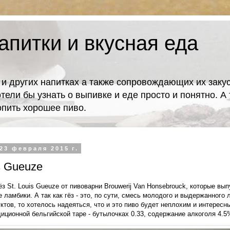
апитки и вкусная еда
 и других напитках а также сопровождающих их закус
отели бы узнать о выпивке и еде просто и понятно. 
попить хорошее пиво.
23 февраля 2015 г.
is Gueuze
з St. Louis Gueuze от пивоварни Brouwerij Van Honsebrouck, которые вы
ламбики. А так как гёз - это, по сути, смесь молодого и выдержанного 
ктов, то хотелось надеяться, что и это пиво будет неплохим и интересн
диционной бельгийской таре - бутылочках 0.33, содержание алкоголя 4.5