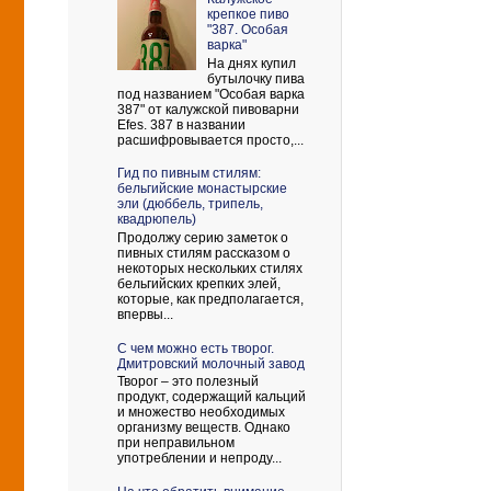
крепкое пиво
"387. Особая
варка"
На днях купил
бутылочку пива
под названием "Особая варка
387" от калужской пивоварни
Efes. 387 в названии
расшифровывается просто,...
Гид по пивным стилям:
бельгийские монастырские
эли (дюббель, трипель,
квадрюпель)
Продолжу серию заметок о
пивных стилям рассказом о
некоторых нескольких стилях
бельгийских крепких элей,
которые, как предполагается,
впервы...
С чем можно есть творог.
Дмитровский молочный завод
Творог – это полезный
продукт, содержащий кальций
и множество необходимых
организму веществ. Однако
при неправильном
употреблении и непроду...