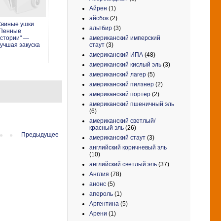
Айрен
(1)
айсбок
(2)
виные ушки
альтбир
(3)
"Пенные
американский имперский
стории" —
стаут
(3)
учшая закуска
американский ИПА
(48)
американский кислый эль
(3)
американский лагер
(5)
американский пилзнер
(2)
американский портер
(2)
американский пшеничный эль
(6)
американский светлый/
красный эль
(26)
Предыдущее
американский стаут
(3)
английский коричневый эль
(10)
английский светлый эль
(37)
Англия
(78)
анонс
(5)
апероль
(1)
Аргентина
(5)
Арени
(1)