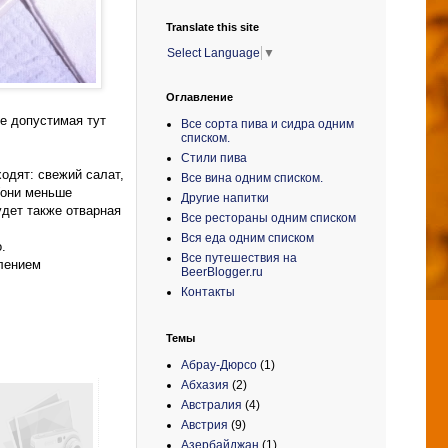
Translate this site
Select Language
▼
Оглавление
е допустимая тут
Все сорта пива и сидра одним
списком.
Стили пива
ходят: свежий салат,
Все вина одним списком.
(они меньше
Другие напитки
удет также отварная
Все рестораны одним списком
Вся еда одним списком
.
Все путешествия на
лением
BeerBlogger.ru
Контакты
Темы
Абрау-Дюрсо
(1)
Абхазия
(2)
Австралия
(4)
Австрия
(9)
Азербайджан
(1)