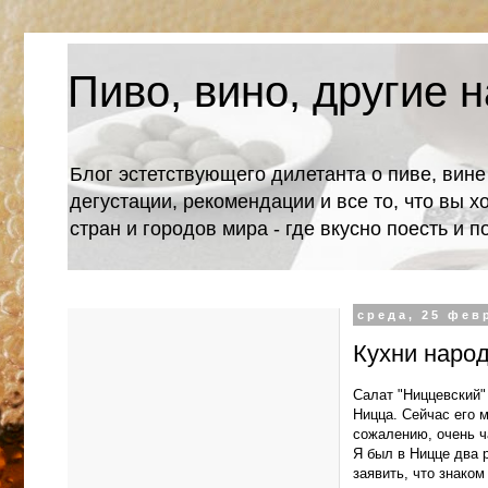
Пиво, вино, другие н
Блог эстетствующего дилетанта о пиве, вине
дегустации, рекомендации и все то, что вы х
стран и городов мира - где вкусно поесть и 
среда, 25 февр
Кухни народ
Салат "Ниццевский"
Ницца. Сейчас его м
сожалению, очень ч
Я был в Ницце два р
заявить, что знаком