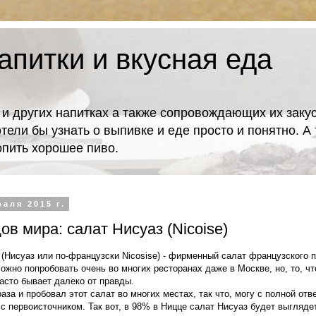
апитки и вкусная еда
 и других напитках а также сопровождающих их закус
отели бы узнать о выпивке и еде просто и понятно. 
попить хорошее пиво.
аля 2015 г.
ов мира: салат Нисуаз (Nicoise)
 (Нисуаз или по-французски Nicosise) - фирменный салат французского 
ожно попробовать очень во многих ресторанах даже в Москве, но, то, чт
асто бывает далеко от правды.
аза и пробовал этот салат во многих местах, так что, могу с полной от
 с первоисточником. Так вот, в 98% в Ницце салат Нисуаз будет выглядет