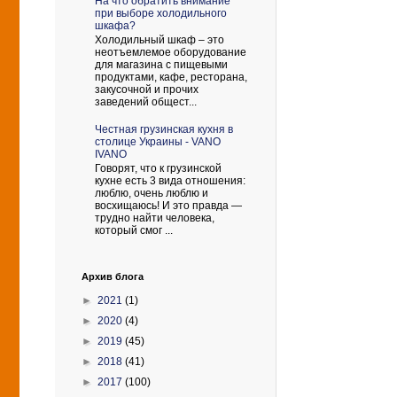
На что обратить внимание
при выборе холодильного
шкафа?
Холодильный шкаф – это
неотъемлемое оборудование
для магазина с пищевыми
продуктами, кафе, ресторана,
закусочной и прочих
заведений общест...
Честная грузинская кухня в
столице Украины - VANO
IVANO
Говорят, что к грузинской
кухне есть 3 вида отношения:
люблю, очень люблю и
восхищаюсь! И это правда —
трудно найти человека,
который смог ...
Архив блога
►
2021
(1)
►
2020
(4)
►
2019
(45)
►
2018
(41)
►
2017
(100)