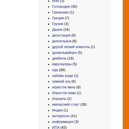
гозе
(3)
Голландия
(36)
Греканико
(1)
Греция
(7)
Грузия
(3)
Дания
(34)
дегустация
(6)
доппельбок
(8)
другой легкий алкоголь
(1)
дункельвайцен
(5)
дюббель
(18)
евролагеры
(5)
еда
(88)
забавы ради
(1)
зимний эль
(8)
игристое вино
(9)
Игристое пиво
(1)
Израиль
(2)
имперский стаут
(38)
Индия
(1)
интересно
(41)
информация
(3)
ИПА
(45)