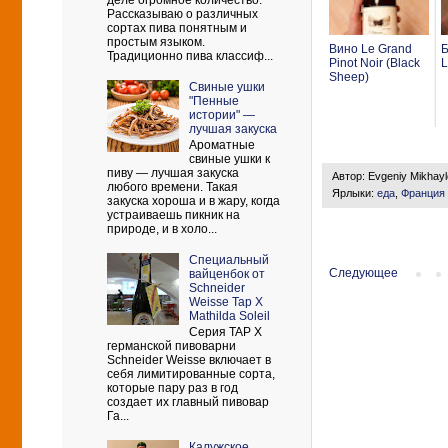
деле огромное количество.
Рассказываю о различных
сортах пива понятным и
простым языком.
Вино Le Grand
Б
Традиционно пива классиф...
Pinot Noir (Black
L
Sheep)
Свиные ушки
"Пенные
истории" —
лучшая закуска
Ароматные
свиные ушки к
пиву — лучшая закуска
Автор:
Evgeniy Mikhay
любого времени. Такая
Ярлыки:
еда
,
Франция
закуска хороша и в жару, когда
устраиваешь пикник на
природе, и в холо...
Cпециальный
Следующее
вайценбок от
Schneider
Weisse Tap X
Mathilda Soleil
Серия TAP X
германской пивоварни
Schneider Weisse включает в
себя лимитированные сорта,
которые пару раз в год
создает их главный пивовар
Га...
Калужское