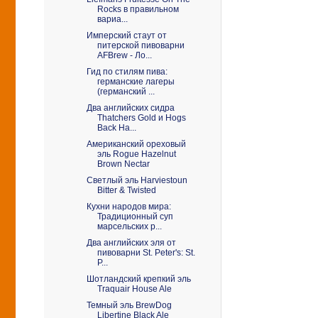
Rocks в правильном
вариа...
Имперский стаут от
питерской пивоварни
AFBrew - Ло...
Гид по стилям пива:
германские лагеры
(германский ...
Два английских сидра
Thatchers Gold и Hogs
Back Ha...
Американский ореховый
эль Rogue Hazelnut
Brown Nectar
Светлый эль Harviestoun
Bitter & Twisted
Кухни народов мира:
Традиционный суп
марсельских р...
Два английских эля от
пивоварни St. Peter's: St.
P...
Шотландский крепкий эль
Traquair House Ale
Темный эль BrewDog
Libertine Black Ale