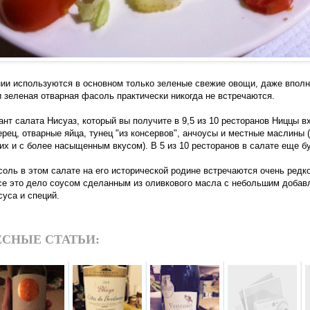
нии используются в основном только зеленые свежие овощи, даже вполн
и зеленая отварная фасоль практически никогда не встречаются.
нт салата Нисуаз, который вы получите в 9,5 из 10 ресторанов Ниццы в
рец, отварные яйца, тунец "из консервов", анчоусы и местные маслины 
ких и с более насыщенным вкусом). В 5 из 10 ресторанов в салате еще б
соль в этом салате на его исторической родине встречаются очень редко
е это дело соусом сделанным из оливкового масла с небольшим добав
суса и специй.
СНЫЕ СТАТЬИ: