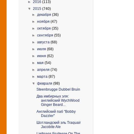
►
2016
(113)
▼
2015
(740)
►
декабря
(36)
►
ноября
(47)
►
октября
(35)
►
сентября
(55)
►
августа
(68)
►
июля
(68)
►
июня
(62)
►
мая
(54)
►
апреля
(74)
►
марта
(87)
▼
февраля
(98)
Steenbrugge Dubbel Bruin
Два имбирных эля:
английский WychWood
Ginger Beard...
Английский паб "Bobby
Dazzler"
Шотландский эль Traquair
Jacobite Ale
Liefmans Fruitesse On The