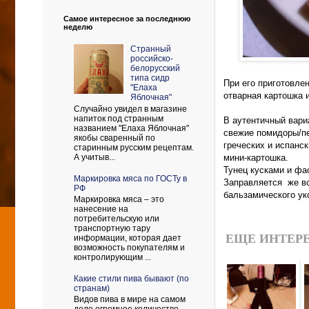
Самое интересное за последнюю
неделю
Странный
российско-
белорусский
типа сидр
При его приготовле
"Елаха
отварная картошка 
Яблочная"
Случайно увидел в магазине
напиток под странным
В аутентичный вариа
названием "Елаха Яблочная"
свежие помидоры/пе
якобы сваренный по
греческих и испанс
старинным русским рецептам.
А учитыв...
мини-картошка.
Тунец кусками и фа
Маркировка мяса по ГОСТу в
Заправляется же вс
РФ
бальзамического ук
Маркировка мяса – это
нанесение на
потребительскую или
транспортную тару
ЕЩЕ ИНТЕРЕ
информации, которая дает
возможность покупателям и
контролирующим ...
Какие стили пива бывают (по
странам)
Видов пива в мире на самом