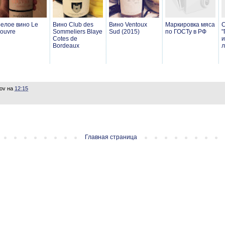
елое вино Le
Вино Club des
Вино Ventoux
Маркировка мяса
С
ouvre
Sommeliers Blaye
Sud (2015)
по ГОСТу в РФ
Cotes de
и
Bordeaux
л
lov
на
12:15
Главная страница