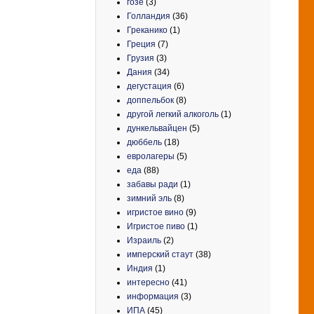
гозе
(3)
Голландия
(36)
Греканико
(1)
Греция
(7)
Грузия
(3)
Дания
(34)
дегустация
(6)
доппельбок
(8)
другой легкий алкоголь
(1)
дункельвайцен
(5)
дюббель
(18)
евролагеры
(5)
еда
(88)
забавы ради
(1)
зимний эль
(8)
игристое вино
(9)
Игристое пиво
(1)
Израиль
(2)
имперский стаут
(38)
Индия
(1)
интересно
(41)
информация
(3)
ИПА
(45)