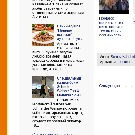
напиток под странным
названием "Елаха Яблочная"
якобы сваренный по
старинным русским рецептам.
А учитыв...
Процесс
Н
производства
2
Свиные ушки
пива: описание,
"Пенные
технология и
истории" —
особенности
лучшая закуска
Ароматные
свиные ушки к
пиву — лучшая закуска
любого времени. Такая
Автор:
Sergey Kalashn
закуска хороша и в жару, когда
Ярлыки:
интересно
устраиваешь пикник на
природе, и в холо...
Cпециальный
вайценбок от
Следующее
Schneider
Weisse Tap X
Mathilda Soleil
Серия TAP X
германской пивоварни
Schneider Weisse включает в
себя лимитированные сорта,
которые пару раз в год
создает их главный пивовар
Га...
С чем можно есть творог.