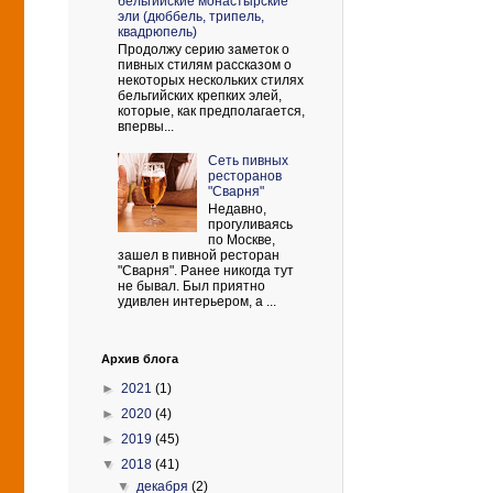
бельгийские монастырские
эли (дюббель, трипель,
квадрюпель)
Продолжу серию заметок о
пивных стилям рассказом о
некоторых нескольких стилях
бельгийских крепких элей,
которые, как предполагается,
впервы...
Сеть пивных
ресторанов
"Сварня"
Недавно,
прогуливаясь
по Москве,
зашел в пивной ресторан
"Сварня". Ранее никогда тут
не бывал. Был приятно
удивлен интерьером, а ...
Архив блога
►
2021
(1)
►
2020
(4)
►
2019
(45)
▼
2018
(41)
▼
декабря
(2)