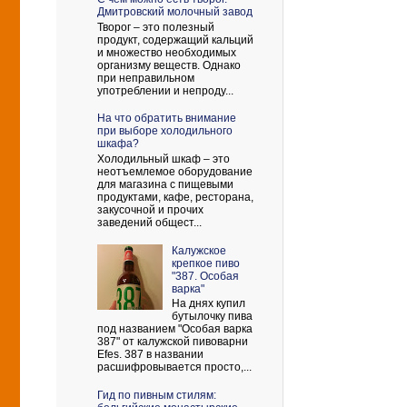
Дмитровский молочный завод
Творог – это полезный
продукт, содержащий кальций
и множество необходимых
организму веществ. Однако
при неправильном
употреблении и непроду...
На что обратить внимание
при выборе холодильного
шкафа?
Холодильный шкаф – это
неотъемлемое оборудование
для магазина с пищевыми
продуктами, кафе, ресторана,
закусочной и прочих
заведений общест...
Калужское
крепкое пиво
"387. Особая
варка"
На днях купил
бутылочку пива
под названием "Особая варка
387" от калужской пивоварни
Efes. 387 в названии
расшифровывается просто,...
Гид по пивным стилям: