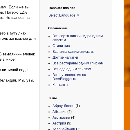
нием. Если же вы
Translate this site
нов. Потерю 12%
Select Language
▼
це. Но шансов на
Оглавление
это в бутылках
Все сорта пива и сидра одним
столь же важное для
списком.
Стили пива
Все вина одним списком.
 6 землянин-человек
Другие напитки
е в мире.
Все рестораны одним списком
Вся еда одним списком
к питьевой воде.
Все путешествия на
BeerBlogger.ru
Зеландия. Мы, увы,
Контакты
Темы
Абрау-Дюрсо
(1)
Абхазия
(2)
Австралия
(4)
Австрия
(9)
Азербайджан
(1)