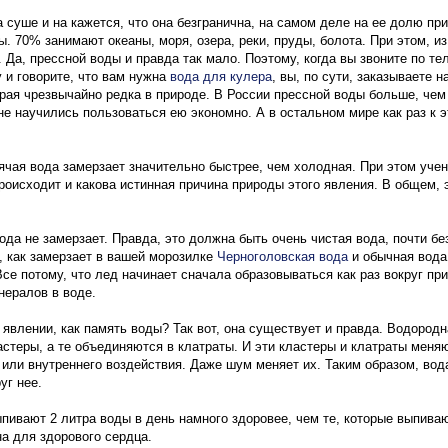
а суше и на кажется, что она безгранична, на самом деле на ее долю п
ы. 70% занимают океаны, моря, озера, реки, пруды, болота. При этом, 
 Да, прессной воды и правда так мало. Поэтому, когда вы звоните по те
и говорите, что вам нужна
вода для кулера
, вы, по сути, заказываете 
орая чрезвычайно редка в природе. В России прессной воды больше, чем 
не научились пользоваться ею экономно. А в остальном мире как раз к э
рячая вода замерзает значительно быстрее, чем холодная. При этом учен
происходит и какова истинная причина природы этого явления. В общем, 
вода не замерзает. Правда, это должна быть очень чистая вода, почти бе
, как замерзает в вашей морозилке
Черноголовская вода
и обычная вода 
се потому, что лед начинает сначала образовываться как раз вокруг пр
ералов в воде.
 явлении, как память воды? Так вот, она существует и правда. Водородн
стеры, а те объединяются в клатраты. И эти кластеры и клатраты меня
 или внутреннего воздействия. Даже шум меняет их. Таким образом, вод
уг нее.
пивают 2 литра воды в день намного здоровее, чем те, которые выпивают
а для здорового сердца.