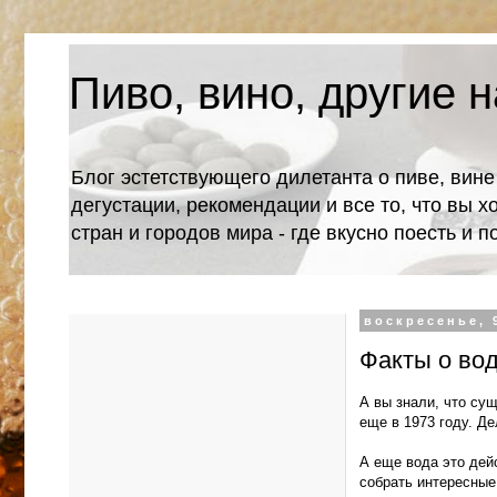
Пиво, вино, другие н
Блог эстетствующего дилетанта о пиве, вине
дегустации, рекомендации и все то, что вы х
стран и городов мира - где вкусно поесть и 
воскресенье, 
Факты о во
А вы знали, что су
еще в 1973 году. Де
А еще вода это дей
собрать интересные