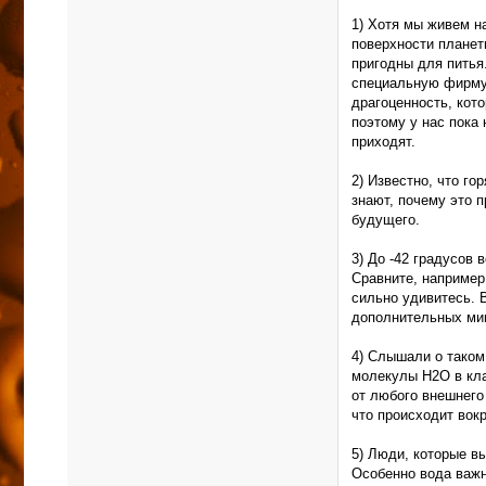
1) Хотя мы живем н
поверхности планет
пригодны для питья.
специальную фирму 
драгоценность, кот
поэтому у нас пока 
приходят.
2) Известно, что го
знают, почему это 
будущего.
3) До -42 градусов 
Сравните, например
сильно удивитесь. В
дополнительных мин
4) Слышали о таком
молекулы Н2О в кла
от любого внешнего
что происходит вокр
5) Люди, которые вы
Особенно вода важн