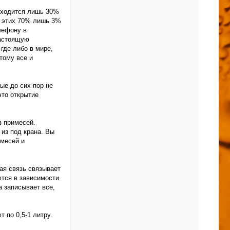
риходится лишь 30%
из этих 70% лишь 3%
лефону в
настоящую
где либо в мире,
тому все и
ые до сих пор не
это открытие
з примесей.
из под крана. Вы
имесей и
ая связь связывает
ются в зависимости
а записывает все,
 по 0,5-1 литру.