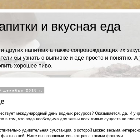
апитки и вкусная еда
 и других напитках а также сопровождающих их закус
отели бы узнать о выпивке и еде просто и понятно. 
попить хорошее пиво.
9 декабря 2018 г.
де
ществует международный день водных ресурсов? Оказывается, да. И у
ло в том, что вода необходима для жизни всех живых существ на планете
ствительно удивительная субстанция, о которой можно весьма интересно
 факты о ней. Ниже вы познакомитесь как раз с такими фактами.