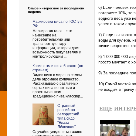
6) Если человек те
Самое интересное за последнюю
неделю
потеряете 10%, то 
водного веса уже н
Маркировка мяса по ГОСТу в
успех в таком случа
РФ
Маркировка мяса – это
7) Люди выпивают о
нанесение на
потребительскую или
воды для кулера, н
транспортную тару
жизни вещество, как
информации, которая дает
возможность покупателям и
8) 1 000 000 000 л
контролирующим ...
просто мечтает о хо
Какие стили пива бывают (по
странам)
9) За последние по
Видов пива в мире на самом
деле огромное количество.
Рассказываю о различных
10) Самой чистой в
сортах пива понятным и
не входим в тройку 
простым языком.
Традиционно пива классиф...
Странный
ЕЩЕ ИНТЕРЕ
российско-
белорусский
типа сидр
"Елаха
Яблочная"
Случайно увидел в магазине