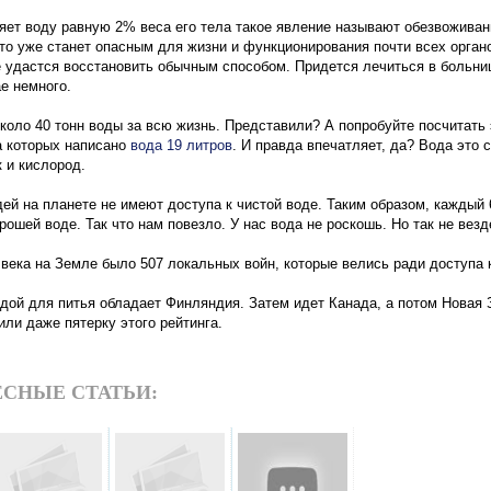
ряет воду равную 2% веса его тела такое явление называют обезвожива
это уже станет опасным для жизни и функционирования почти всех орга
е удастся восстановить обычным способом. Придется лечиться в больни
е немного.
коло 40 тонн воды за всю жизнь. Представили? А попробуйте посчитать 
а которых написано
вода 19 литров
. И правда впечатляет, да? Вода это 
 и кислород.
юдей на планете не имеют доступа к чистой воде. Таким образом, каждый
рошей воде. Так что нам повезло. У нас вода не роскошь. Но так не везд
лвека на Земле было 507 локальных войн, которые велись ради доступа 
одой для питья обладает Финляндия. Затем идет Канада, а потом Новая 
или даже пятерку этого рейтинга.
СНЫЕ СТАТЬИ: