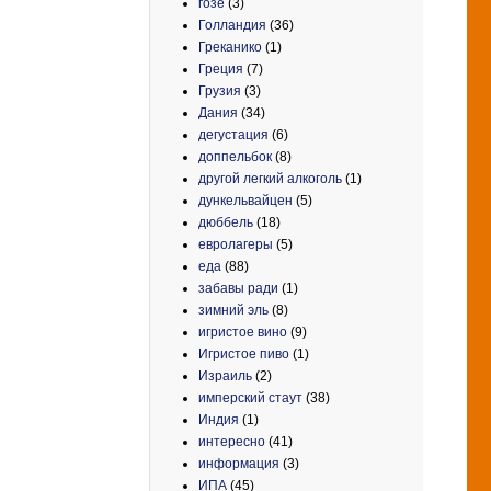
гозе
(3)
Голландия
(36)
Греканико
(1)
Греция
(7)
Грузия
(3)
Дания
(34)
дегустация
(6)
доппельбок
(8)
другой легкий алкоголь
(1)
дункельвайцен
(5)
дюббель
(18)
евролагеры
(5)
еда
(88)
забавы ради
(1)
зимний эль
(8)
игристое вино
(9)
Игристое пиво
(1)
Израиль
(2)
имперский стаут
(38)
Индия
(1)
интересно
(41)
информация
(3)
ИПА
(45)