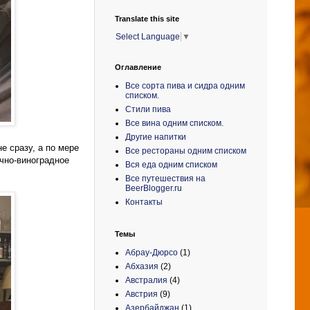
Translate this site
Select Language
▼
Оглавление
Все сорта пива и сидра одним
списком.
Стили пива
Все вина одним списком.
Другие напитки
е сразу, а по мере
Все рестораны одним списком
очно-виноградное
Вся еда одним списком
Все путешествия на
BeerBlogger.ru
Контакты
Темы
Абрау-Дюрсо
(1)
Абхазия
(2)
Австралия
(4)
Австрия
(9)
Азербайджан
(1)