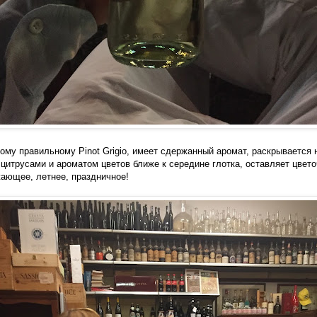
ому правильному Pinot Grigio, имеет сдержанный аромат, раскрывается н
 цитрусами и ароматом цветов ближе к середине глотка, оставляет цвет
ающее, летнее, праздничное!