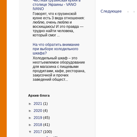
Честная грузинская кухня в
столице Украины - VANO
IVANO
Следующее
Говорят, что к грузинской
кухне есть 3 вида отношения:
люблю, очень люблю и
восхищаюсь! И это правда —
трудно найти человека,
который смог ...
На что обратить внимание
при выборе холодильного
шкафа?
Холодильный шкаф – это
неотъемлемое оборудование
для магазина с пищевыми
продуктами, кафе, ресторана,
закусочной и прочих
заведений общест...
Архив блога
►
2021
(1)
►
2020
(4)
►
2019
(45)
►
2018
(41)
▼
2017
(100)