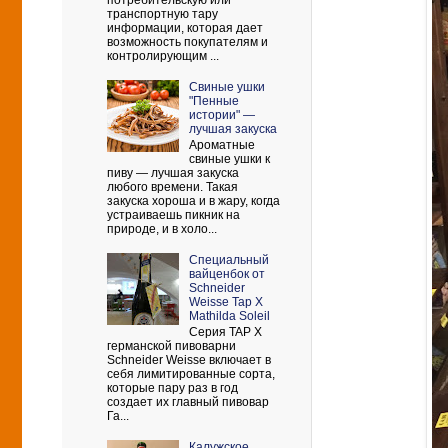
потребительскую или
транспортную тару
информации, которая дает
возможность покупателям и
контролирующим ...
Свиные ушки
"Пенные
истории" —
лучшая закуска
Ароматные
свиные ушки к
пиву — лучшая закуска
любого времени. Такая
закуска хороша и в жару, когда
устраиваешь пикник на
природе, и в холо...
Cпециальный
вайценбок от
Schneider
Weisse Tap X
Mathilda Soleil
Серия TAP X
германской пивоварни
Schneider Weisse включает в
себя лимитированные сорта,
которые пару раз в год
создает их главный пивовар
Га...
Калужское