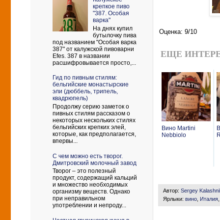
крепкое пиво
"387. Особая
варка"
На днях купил
Оценка: 9/10
бутылочку пива
под названием "Особая варка
387" от калужской пивоварни
ЕЩЕ ИНТЕРЕ
Efes. 387 в названии
расшифровывается просто,...
Гид по пивным стилям:
бельгийские монастырские
эли (дюббель, трипель,
квадрюпель)
Продолжу серию заметок о
пивных стилям рассказом о
некоторых нескольких стилях
бельгийских крепких элей,
Вино Martini
В
которые, как предполагается,
Nebbiolo
R
впервы...
С чем можно есть творог.
Дмитровский молочный завод
Творог – это полезный
продукт, содержащий кальций
и множество необходимых
Автор:
Sergey Kalashn
организму веществ. Однако
при неправильном
Ярлыки:
вино
,
Италия
употреблении и непроду...