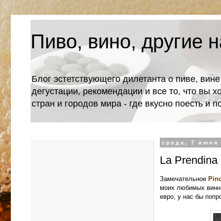
Пиво, вино, другие н
Блог эстетствующего дилетанта о пиве, вине
дегустации, рекомендации и все то, что вы х
стран и городов мира - где вкусно поесть и 
среда, 7 июня 
La Prendina 
Замечательное
Pino
моих любимых винны
евро, у нас бы попр