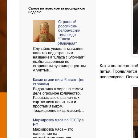
Самое интересное за последнюю
неделю
Странный
российско-
белорусский
типа сидр
"Елаха
Яблочная"
Случайно увидел в магазине
напиток под странным
названием "Елаха Яблочная"
якобы сваренный по
Как и положено люб
старинным русским рецептам.
А учитыв...
питья. Проявляется
послевкусие. Освеж
Какие стили пива бывают (по
странам)
Видов пива в мире на самом
деле огромное количество.
Рассказываю о различных
сортах пива понятным и
простым языком.
Традиционно пива классиф...
Маркировка мяса по ГОСТу в
РФ
Маркировка мяса – это
нанесение на