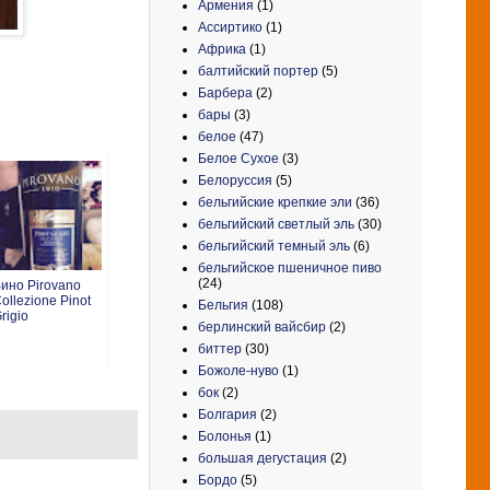
Армения
(1)
Ассиртико
(1)
Африка
(1)
балтийский портер
(5)
Барбера
(2)
бары
(3)
белое
(47)
Белое Сухое
(3)
Белоруссия
(5)
бельгийские крепкие эли
(36)
бельгийский светлый эль
(30)
бельгийский темный эль
(6)
бельгийское пшеничное пиво
(24)
ино Pirovano
ollezione Pinot
Бельгия
(108)
rigio
берлинский вайсбир
(2)
биттер
(30)
Божоле-нуво
(1)
бок
(2)
Болгария
(2)
Болонья
(1)
большая дегустация
(2)
Бордо
(5)