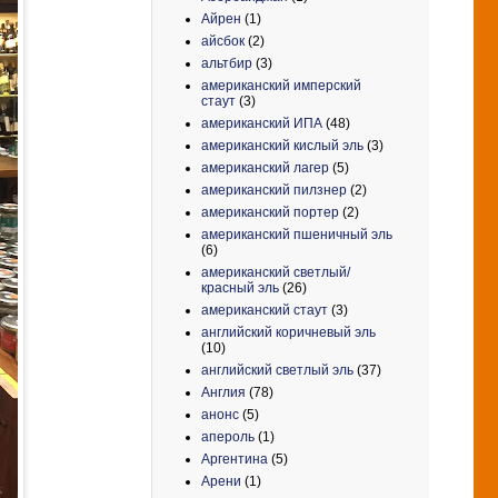
Айрен
(1)
айсбок
(2)
альтбир
(3)
американский имперский
стаут
(3)
американский ИПА
(48)
американский кислый эль
(3)
американский лагер
(5)
американский пилзнер
(2)
американский портер
(2)
американский пшеничный эль
(6)
американский светлый/
красный эль
(26)
американский стаут
(3)
английский коричневый эль
(10)
английский светлый эль
(37)
Англия
(78)
анонс
(5)
апероль
(1)
Аргентина
(5)
Арени
(1)