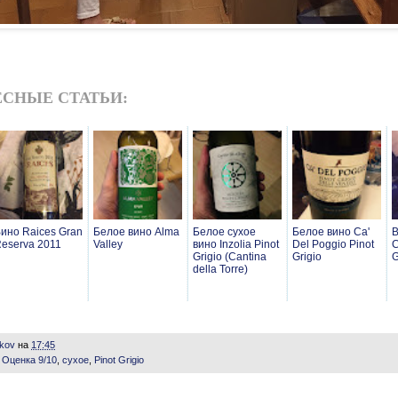
СНЫЕ СТАТЬИ:
ино Raices Gran
Белое вино Alma
Белое сухое
Белое вино Ca'
В
eserva 2011
Valley
вино Inzolia Pinot
Del Poggio Pinot
C
Grigio (Cantina
Grigio
G
della Torre)
ikov
на
17:45
,
Оценка 9/10
,
сухое
,
Pinot Grigio