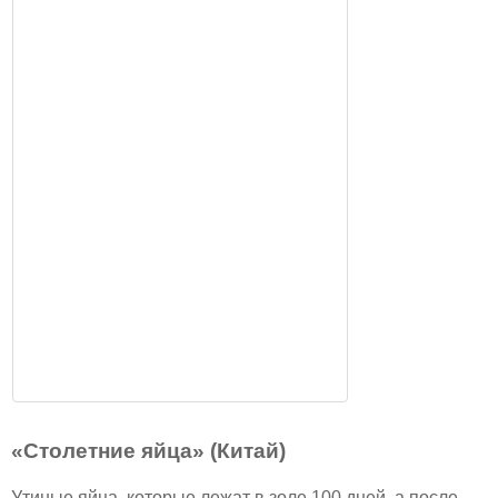
«Столетние яйца» (Китай)
Утиные яйца, которые лежат в золе 100 дней. а после