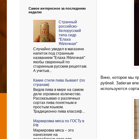
Самое интересное за последнюю
неделю
Странный
российско-
белорусский
типа сидр
"Елаха
Яблочная"
Случайно увидел в магазине
напиток под странным
названием "Елаха Яблочная"
якобы сваренный по
старинным русским рецептам.
А учитыв...
Вино, которое мы п
Какие стили пива бывают (по
рублей. Забегая впе
странам)
используются сорта
Видов пива в мире на самом
деле огромное количество.
Рассказываю о различных
сортах пива понятным и
простым языком.
Традиционно пива классиф...
Маркировка мяса по ГОСТу в
РФ
Маркировка мяса – это
нанесение на