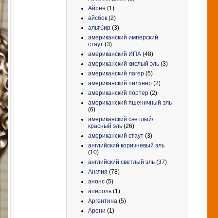
Айрен
(1)
айсбок
(2)
альтбир
(3)
американский имперский
стаут
(3)
американский ИПА
(48)
американский кислый эль
(3)
американский лагер
(5)
американский пилзнер
(2)
американский портер
(2)
американский пшеничный эль
(6)
американский светлый/
красный эль
(26)
американский стаут
(3)
английский коричневый эль
(10)
английский светлый эль
(37)
Англия
(78)
анонс
(5)
апероль
(1)
Аргентина
(5)
Арени
(1)