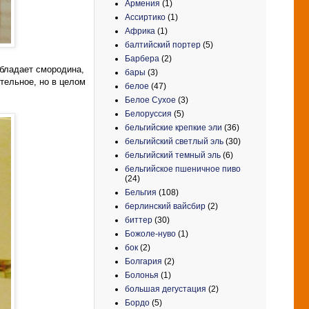
Армения
(1)
Ассиртико
(1)
Африка
(1)
балтийский портер
(5)
Барбера
(2)
обладает смородина,
бары
(3)
тельное, но в целом
белое
(47)
Белое Сухое
(3)
Белоруссия
(5)
бельгийские крепкие эли
(36)
бельгийский светлый эль
(30)
бельгийский темный эль
(6)
бельгийское пшеничное пиво
(24)
Бельгия
(108)
берлинский вайсбир
(2)
биттер
(30)
Божоле-нуво
(1)
бок
(2)
Болгария
(2)
Болонья
(1)
большая дегустация
(2)
Бордо
(5)