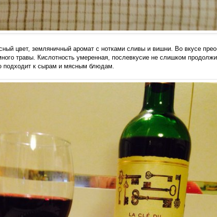
сный цвет, земляничный аромат с нотками сливы и вишни. Во вкусе пре
много травы. Кислотность умеренная, послевкусие не слишком продолжи
о подходит к сырам и мясным блюдам.