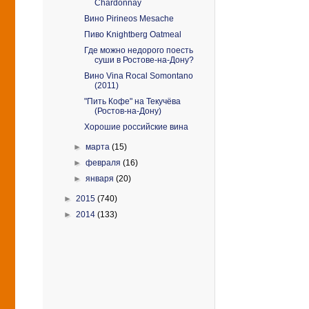
Chardonnay
Вино Pirineos Mesache
Пиво Knightberg Oatmeal
Где можно недорого поесть
суши в Ростове-на-Дону?
Вино Vina Rocal Somontano
(2011)
"Пить Кофе" на Текучёва
(Ростов-на-Дону)
Хорошие российские вина
►
марта
(15)
►
февраля
(16)
►
января
(20)
►
2015
(740)
►
2014
(133)