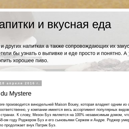
апитки и вкусная еда
 и других напитках а также сопровождающих их закус
отели бы узнать о выпивке и еде просто и понятно. 
попить хорошее пиво.
18 апреля 2016 г.
 du Mystere
tere производится винодельней Maison Bouey, которая владеет одним из
Соответственно, у компании имеется весь ассортимент популярных видов 
 странах. К слову, Мезон Буэ является на 100% независимым домом, что
58-ом году Роджером Буэ и его сыновьями Сержем и Андре. Роджер умер
ело продолжает внук Патрик Буэ.