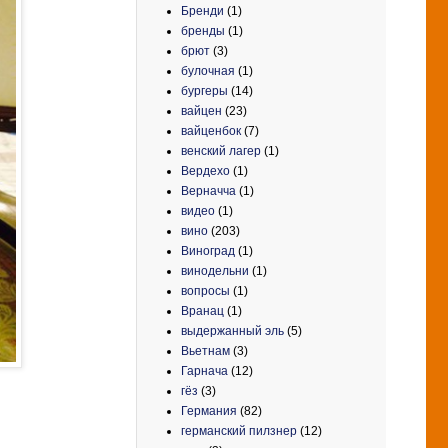
Бренди
(1)
бренды
(1)
брют
(3)
булочная
(1)
бургеры
(14)
вайцен
(23)
вайценбок
(7)
венский лагер
(1)
Вердехо
(1)
Верначча
(1)
видео
(1)
вино
(203)
Виноград
(1)
винодельни
(1)
вопросы
(1)
Вранац
(1)
выдержанный эль
(5)
Вьетнам
(3)
Гарнача
(12)
гёз
(3)
Германия
(82)
германский пилзнер
(12)