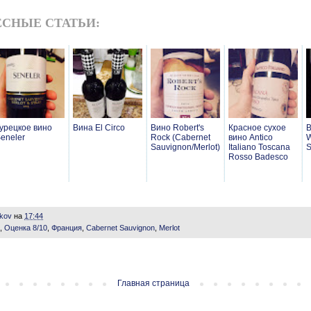
СНЫЕ СТАТЬИ:
урецкое вино
Вина El Circo
Вино Robert's
Красное сухое
В
eneler
Rock (Cabernet
вино Antico
W
Sauvignon/Merlot)
Italiano Toscana
S
Rosso Badesco
ikov
на
17:44
,
Оценка 8/10
,
Франция
,
Cabernet Sauvignon
,
Merlot
Главная страница