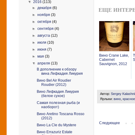
▼
2016
(113)
►
декабря
(6)
ЕЩЕ ИНТЕРЕ
►
ноября
(3)
►
октября
(4)
►
сентября
(4)
►
августа
(12)
►
июля
(10)
►
июня
(7)
Вино Crane Lake,
Т
►
мая
(3)
Cabernet
S
▼
апреля
(13)
Sauvignon, 2012
В дополнение к обзору
вина Лефкадия Ликурия
Вино Bel Air Roudier
Roudier (2012)
Вино Лефкадия Ликурия
Автор:
Sergey Kalashn
(белое сухое)
Ярлыки:
вино
,
красное
Самая полезная рыба (и
наоборот)
Вино Aretino Toscana Rosso
(2012)
Следующее
Вино La Cle du Mystere
Вино Errazuriz Estate