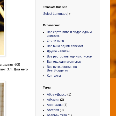
Translate this site
Select Language
▼
Оглавление
Все сорта пива и сидра одним
списком.
Стили пива
Все вина одним списком.
Другие напитки
Все рестораны одним списком
Вся еда одним списком
ставляет 600
Все путешествия на
инг 3.4. Для него
BeerBlogger.ru
Контакты
Темы
Абрау-Дюрсо
(1)
Абхазия
(2)
Австралия
(4)
Австрия
(9)
Азербайджан
(1)