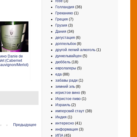
гозе
(3)
Голландия
(36)
Греканико
(1)
Греция
(7)
Грузия
(3)
Дания
(34)
дегустация
(6)
доппельбок
(8)
другой легкий алкоголь
(1)
дункельвайцен
(5)
ино Danie de
et (Cabernet
дюббель
(18)
auvignon/Merlot)
евролагеры
(5)
еда
(88)
забавы ради
(1)
зимний эль
(8)
игристое вино
(9)
Игристое пиво
(1)
Израиль
(2)
имперский стаут
(38)
Индия
(1)
интересно
(41)
Предыдущее
информация
(3)
ИПА
(45)