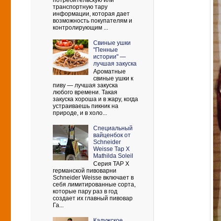
потребительскую или
транспортную тару
информации, которая дает
возможность покупателям и
контролирующим ...
Свиные ушки
"Пенные
истории" —
лучшая закуска
Ароматные
свиные ушки к
пиву — лучшая закуска
любого времени. Такая
закуска хороша и в жару, когда
устраиваешь пикник на
природе, и в холо...
Cпециальный
вайценбок от
Schneider
Weisse Tap X
Mathilda Soleil
Серия TAP X
германской пивоварни
Schneider Weisse включает в
себя лимитированные сорта,
которые пару раз в год
создает их главный пивовар
Га...
Калужское