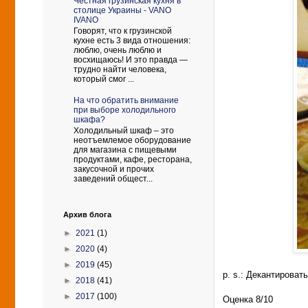
Честная грузинская кухня в
столице Украины - VANO
IVANO
Говорят, что к грузинской
кухне есть 3 вида отношения:
люблю, очень люблю и
восхищаюсь! И это правда —
трудно найти человека,
который смог ...
На что обратить внимание
при выборе холодильного
шкафа?
Холодильный шкаф – это
неотъемлемое оборудование
для магазина с пищевыми
продуктами, кафе, ресторана,
закусочной и прочих
заведений общест...
Архив блога
►
2021
(1)
►
2020
(4)
►
2019
(45)
p. s.: Декантироват
►
2018
(41)
►
2017
(100)
Оценка 8/10