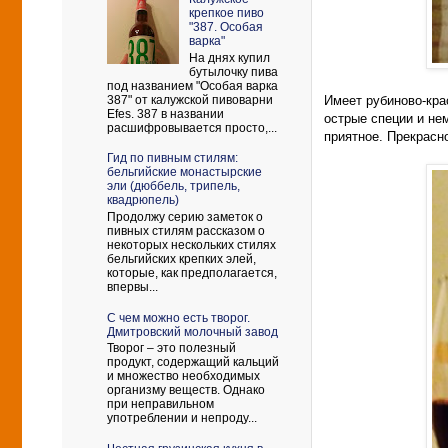
крепкое пиво
"387. Особая
варка"
На днях купил
бутылочку пива
под названием "Особая варка
387" от калужской пивоварни
Имеет рубиново-кра
Efes. 387 в названии
острые специи и не
расшифровывается просто,...
приятное. Прекрасн
Гид по пивным стилям:
бельгийские монастырские
эли (дюббель, трипель,
квадрюпель)
Продолжу серию заметок о
пивных стилям рассказом о
некоторых нескольких стилях
бельгийских крепких элей,
которые, как предполагается,
впервы...
С чем можно есть творог.
Дмитровский молочный завод
Творог – это полезный
продукт, содержащий кальций
и множество необходимых
организму веществ. Однако
при неправильном
употреблении и непроду...