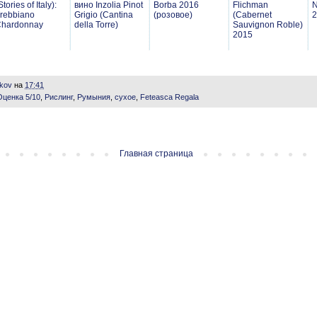
Stories of Italy):
вино Inzolia Pinot
Borba 2016
Flichman
N
rebbiano
Grigio (Cantina
(розовое)
(Cabernet
2
hardonnay
della Torre)
Sauvignon Roble)
2015
ikov
на
17:41
Оценка 5/10
,
Рислинг
,
Румыния
,
сухое
,
Feteasca Regala
Главная страница