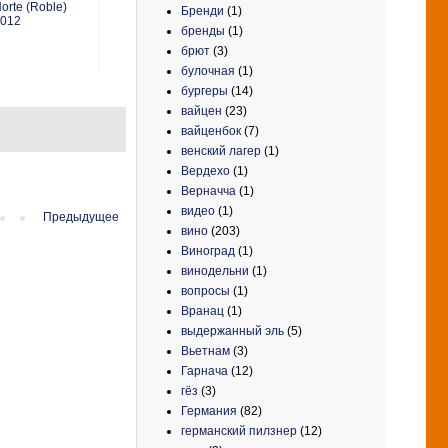
orte (Roble)
Бренди
(1)
012
бренды
(1)
брют
(3)
булочная
(1)
бургеры
(14)
вайцен
(23)
вайценбок
(7)
венский лагер
(1)
Вердехо
(1)
Верначча
(1)
видео
(1)
Предыдущее
вино
(203)
Виноград
(1)
винодельни
(1)
вопросы
(1)
Вранац
(1)
выдержанный эль
(5)
Вьетнам
(3)
Гарнача
(12)
гёз
(3)
Германия
(82)
германский пилзнер
(12)