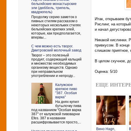
бельгийские монастырские
эли (дюббель, трипель,
квадрюпель)
Продолжу серию заметок о
Итак, открываем бу
пивных стилям рассказом о
Рислинг, на которы
некоторых нескольких стилях
бельгийских крепких элей,
и начал дегустиров
которые, как предполагается,
впервы...
Никакой кислинки. 
привкусом. В конце
С чем можно есть творог.
слишком приятное, 
Дмитровский молочный завод
Творог – это полезный
продукт, содержащий кальций
В целом скучное, до
и множество необходимых
организму веществ. Однако
Оценка: 5/10
при неправильном
употреблении и непроду...
ЕЩЕ ИНТЕРЕ
Калужское
крепкое пиво
"387. Особая
варка"
На днях купил
бутылочку пива
под названием "Особая варка
387" от калужской пивоварни
Efes. 387 в названии
расшифровывается просто,...
Вино Hagn,
В