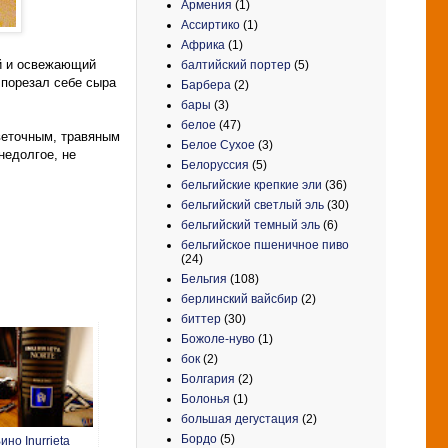
Армения
(1)
Ассиртико
(1)
Африка
(1)
ый и освежающий
балтийский портер
(5)
 порезал себе сыра
Барбера
(2)
бары
(3)
белое
(47)
веточным, травяным
Белое Сухое
(3)
недолгое, не
Белоруссия
(5)
бельгийские крепкие эли
(36)
бельгийский светлый эль
(30)
бельгийский темный эль
(6)
бельгийское пшеничное пиво
(24)
Бельгия
(108)
берлинский вайсбир
(2)
биттер
(30)
Божоле-нуво
(1)
бок
(2)
Болгария
(2)
Болонья
(1)
большая дегустация
(2)
Бордо
(5)
ино Inurrieta