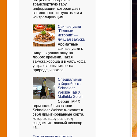
потребительскую или
транспортную тару
информации, которая дает
возможность покупателям и
контролирующим ...
Свиные ушки
"Пенные
истории" —
лучшая закуска
Ароматные
свиные ушки к
пиву — лучшая закуска
любого времени. Такая
закуска хороша и в жару, когда
устраиваешь пикник на
природе, и в холо...
Cпециальный
вайценбок от
Schneider
Weisse Tap X
Mathilda Soleil
Серия TAP X
германской пивоварни
Schneider Weisse включает в
себя лимитированные сорта,
которые пару раз в год
создает их главный пивовар
Га...
Гид по пивным стилям: