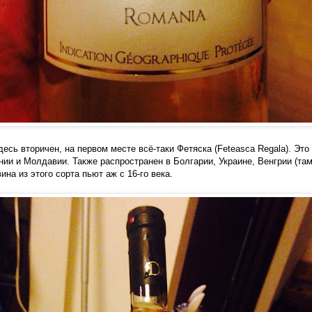
есь вторичен, на первом месте всё-таки Фетяска (Feteasca Regala). Это
ии и Молдавии. Также распространен в Болгарии, Украине, Венгрии (там
вина из этого сорта пьют аж с 16-го века.