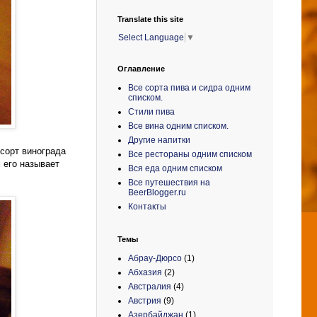
Translate this site
Select Language
▼
Оглавление
Все сорта пива и сидра одним
списком.
Стили пива
Все вина одним списком.
Другие напитки
 сорт винограда
Все рестораны одним списком
 его называет
Вся еда одним списком
Все путешествия на
BeerBlogger.ru
Контакты
Темы
Абрау-Дюрсо
(1)
Абхазия
(2)
Австралия
(4)
Австрия
(9)
Азербайджан
(1)