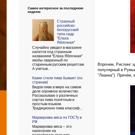
Самое интересное за последнюю
неделю
Странный
российско-
белорусский
типа сидр
"Елаха
Яблочная"
Случайно увидел в магазине
напиток под странным
названием "Елаха Яблочная"
якобы сваренный по
Впрочем, Рислинг зд
старинным русским рецептам.
А учитыв...
популярный в Румын
"Леанка"). Причём, 
Какие стили пива бывают (по
странам)
Видов пива в мире на самом
деле огромное количество.
Рассказываю о различных
сортах пива понятным и
простым языком.
Традиционно пива классиф...
Маркировка мяса по ГОСТу в
РФ
Маркировка мяса – это
нанесение на