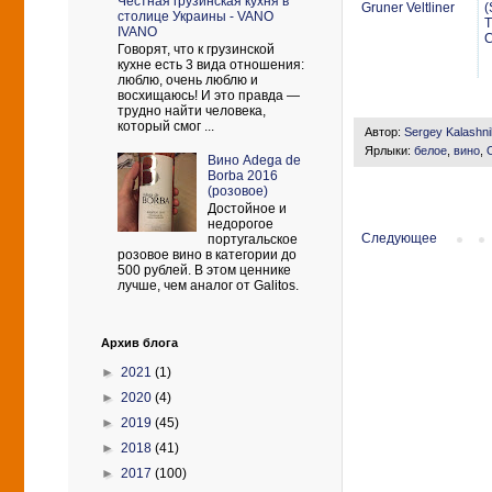
Честная грузинская кухня в
Gruner Veltliner
(
столице Украины - VANO
T
IVANO
C
Говорят, что к грузинской
кухне есть 3 вида отношения:
люблю, очень люблю и
восхищаюсь! И это правда —
трудно найти человека,
который смог ...
Автор:
Sergey Kalashn
Ярлыки:
белое
,
вино
,
Вино Adega de
Borba 2016
(розовое)
Достойное и
недорогое
Следующее
португальское
розовое вино в категории до
500 рублей. В этом ценнике
лучше, чем аналог от Galitos.
Архив блога
►
2021
(1)
►
2020
(4)
►
2019
(45)
►
2018
(41)
►
2017
(100)