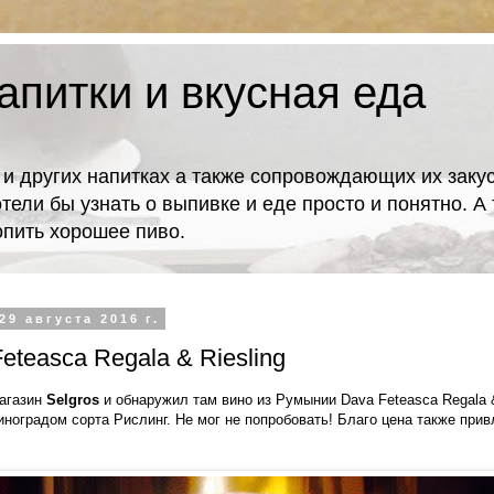
апитки и вкусная еда
 и других напитках а также сопровождающих их закус
отели бы узнать о выпивке и еде просто и понятно. 
попить хорошее пиво.
29 августа 2016 г.
eteasca Regala & Riesling
агазин
Selgros
и обнаружил там вино из Румынии Dava Feteasca Regala &
иноградом сорта Рислинг. Не мог не попробовать! Благо цена также прив