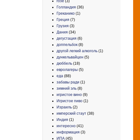
гозе
(3)
Голландия
(36)
Греканико
(1)
Греция
(7)
Грузия
(3)
Дания
(34)
дегустация
(6)
доппельбок
(8)
другой легкий алкоголь
(1)
дункельвайцен
(5)
дюббель
(18)
евролагеры
(5)
еда
(88)
забавы ради
(1)
зимний эль
(8)
игристое вино
(9)
Игристое пиво
(1)
Израиль
(2)
имперский стаут
(38)
Индия
(1)
интересно
(41)
информация
(3)
ИПА
(45)