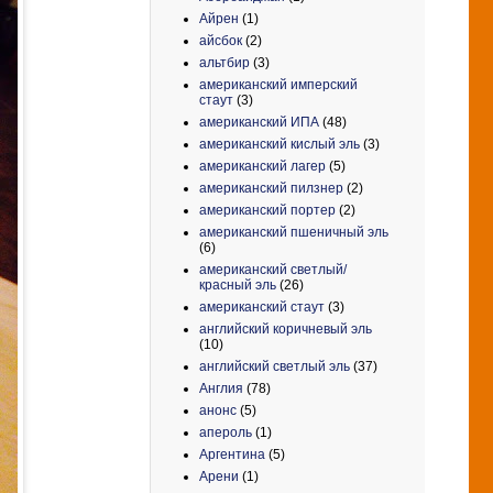
Айрен
(1)
айсбок
(2)
альтбир
(3)
американский имперский
стаут
(3)
американский ИПА
(48)
американский кислый эль
(3)
американский лагер
(5)
американский пилзнер
(2)
американский портер
(2)
американский пшеничный эль
(6)
американский светлый/
красный эль
(26)
американский стаут
(3)
английский коричневый эль
(10)
английский светлый эль
(37)
Англия
(78)
анонс
(5)
апероль
(1)
Аргентина
(5)
Арени
(1)