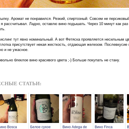
тылку. Аромат не понравился. Резкий, спиртозный. Совсем не персиков
й я рассчитывал. Ладно, оставлю вино подышать. Через 10 минут как раз
ать.
Рислинг тут явно номинальный. А вот Фетяска проявляется несильным ц
 глотка присутствует некая жесткость, отдающая железом. Послевкусие 
но и не ужасное.
вольно блеклое вино красивого цвета ;-) Больше покупать не стану.
СНЫЕ СТАТЬИ:
ино Bosca
Белое сухое
Вино Adega de
Вино Finca
В