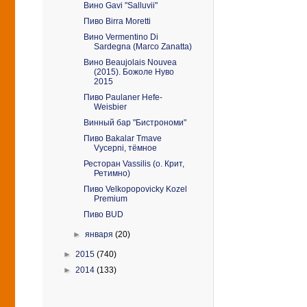
Вино Gavi "Salluvii"
Пиво Birra Moretti
Вино Vermentino Di
Sardegna (Marco Zanatta)
Вино Beaujolais Nouvea
(2015). Божоле Нуво
2015
Пиво Paulaner Hefe-
Weisbier
Винный бар "Бистрономи"
Пиво Bakalar Tmave
Vycepni, тёмное
Ресторан Vassilis (о. Крит,
Ретимно)
Пиво Velkopopovicky Kozel
Premium
Пиво BUD
►
января
(20)
►
2015
(740)
►
2014
(133)