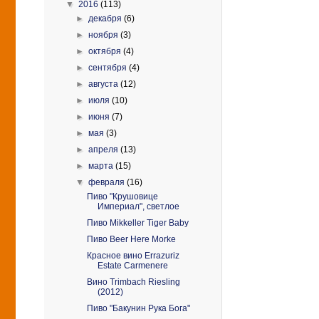
▼
2016
(113)
►
декабря
(6)
►
ноября
(3)
►
октября
(4)
►
сентября
(4)
►
августа
(12)
►
июля
(10)
►
июня
(7)
►
мая
(3)
►
апреля
(13)
►
марта
(15)
▼
февраля
(16)
Пиво "Крушовице
Империал", светлое
Пиво Mikkeller Tiger Baby
Пиво Beer Here Morke
Красное вино Errazuriz
Estate Carmenere
Вино Trimbach Riesling
(2012)
Пиво "Бакунин Рука Бога"