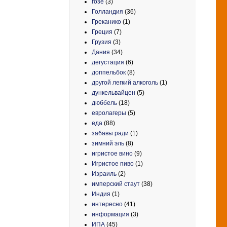
гозе
(3)
Голландия
(36)
Греканико
(1)
Греция
(7)
Грузия
(3)
Дания
(34)
дегустация
(6)
доппельбок
(8)
другой легкий алкоголь
(1)
дункельвайцен
(5)
дюббель
(18)
евролагеры
(5)
еда
(88)
забавы ради
(1)
зимний эль
(8)
игристое вино
(9)
Игристое пиво
(1)
Израиль
(2)
имперский стаут
(38)
Индия
(1)
интересно
(41)
информация
(3)
ИПА
(45)