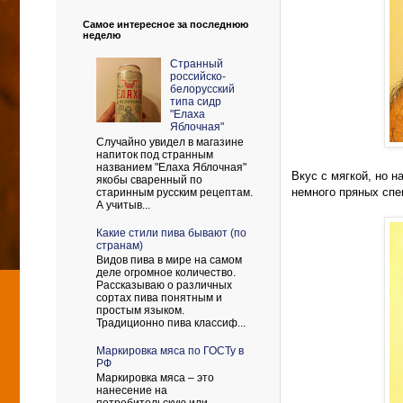
Самое интересное за последнюю
неделю
Странный
российско-
белорусский
типа сидр
"Елаха
Яблочная"
Случайно увидел в магазине
напиток под странным
названием "Елаха Яблочная"
Вкус с мягкой, но н
якобы сваренный по
немного пряных спе
старинным русским рецептам.
А учитыв...
Какие стили пива бывают (по
странам)
Видов пива в мире на самом
деле огромное количество.
Рассказываю о различных
сортах пива понятным и
простым языком.
Традиционно пива классиф...
Маркировка мяса по ГОСТу в
РФ
Маркировка мяса – это
нанесение на