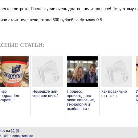
легкая острота. Послевкусие очень долгое, великолепное! Пиву этому п
пиво стоит недешево, около 500 рублей за бутылку 0.5.
СНЫЕ СТАТЬИ:
Пиво
Немецкое или
Процесс
Как правильно
oegaarden
чешское пиво?
производства
пить пиво
я
rapefruit
пива: описание,
K
технология и
особенности
ikov
на
12:49
 10/10
,
пиво
,
темное