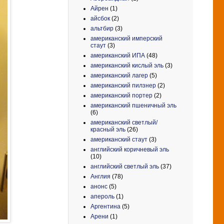
Айрен
(1)
айсбок
(2)
альтбир
(3)
американский имперский
стаут
(3)
американский ИПА
(48)
американский кислый эль
(3)
американский лагер
(5)
американский пилзнер
(2)
американский портер
(2)
американский пшеничный эль
(6)
американский светлый/
красный эль
(26)
американский стаут
(3)
английский коричневый эль
(10)
английский светлый эль
(37)
Англия
(78)
анонс
(5)
апероль
(1)
Аргентина
(5)
Арени
(1)