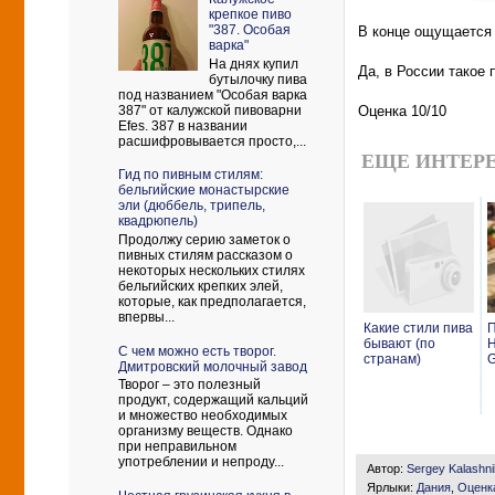
крепкое пиво
"387. Особая
В конце ощущается 
варка"
На днях купил
Да, в России такое 
бутылочку пива
под названием "Особая варка
387" от калужской пивоварни
Оценка 10/10
Efes. 387 в названии
расшифровывается просто,...
ЕЩЕ ИНТЕРЕ
Гид по пивным стилям:
бельгийские монастырские
эли (дюббель, трипель,
квадрюпель)
Продолжу серию заметок о
пивных стилям рассказом о
некоторых нескольких стилях
бельгийских крепких элей,
которые, как предполагается,
впервы...
Какие стили пива
бывают (по
H
С чем можно есть творог.
странам)
G
Дмитровский молочный завод
Творог – это полезный
продукт, содержащий кальций
и множество необходимых
организму веществ. Однако
при неправильном
употреблении и непроду...
Автор:
Sergey Kalashn
Ярлыки:
Дания
,
Оценка