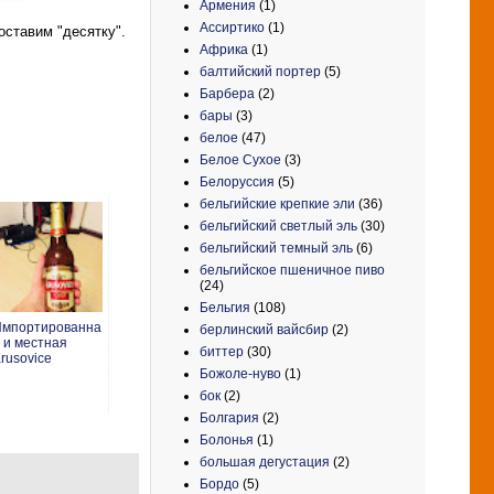
Армения
(1)
Ассиртико
(1)
оставим "десятку".
Африка
(1)
балтийский портер
(5)
Барбера
(2)
бары
(3)
белое
(47)
Белое Сухое
(3)
Белоруссия
(5)
бельгийские крепкие эли
(36)
бельгийский светлый эль
(30)
бельгийский темный эль
(6)
бельгийское пшеничное пиво
(24)
Бельгия
(108)
Импортированна
берлинский вайсбир
(2)
 и местная
биттер
(30)
rusovice
Божоле-нуво
(1)
бок
(2)
Болгария
(2)
Болонья
(1)
большая дегустация
(2)
Бордо
(5)