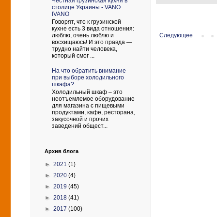
Честная грузинская кухня в
столице Украины - VANO
IVANO
Говорят, что к грузинской
кухне есть 3 вида отношения:
Следующее
люблю, очень люблю и
восхищаюсь! И это правда —
трудно найти человека,
который смог ...
На что обратить внимание
при выборе холодильного
шкафа?
Холодильный шкаф – это
неотъемлемое оборудование
для магазина с пищевыми
продуктами, кафе, ресторана,
закусочной и прочих
заведений общест...
Архив блога
►
2021
(1)
►
2020
(4)
►
2019
(45)
►
2018
(41)
►
2017
(100)