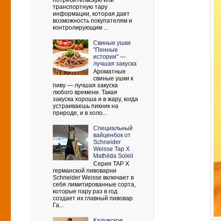
потребительскую или
транспортную тару
информации, которая дает
возможность покупателям и
контролирующим ...
Свиные ушки
"Пенные
истории" —
лучшая закуска
Ароматные
свиные ушки к
пиву — лучшая закуска
любого времени. Такая
закуска хороша и в жару, когда
устраиваешь пикник на
природе, и в холо...
Cпециальный
вайценбок от
Schneider
Weisse Tap X
Mathilda Soleil
Серия TAP X
германской пивоварни
Schneider Weisse включает в
себя лимитированные сорта,
которые пару раз в год
создает их главный пивовар
Га...
Калужское