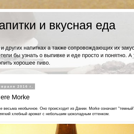
апитки и вкусная еда
 и других напитках а также сопровождающих их закус
отели бы узнать о выпивке и еде просто и понятно. 
попить хорошее пиво.
евраля 2016 г.
ere Morke
ke весьма необычное. Оно происходит из Дании. Morke означает "темный"
мягкий хлебный аромат с небольшим шоколадным оттенком.