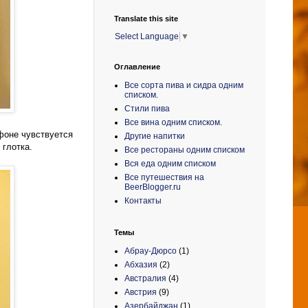
Translate this site
Select Language
▼
Оглавление
Все сорта пива и сидра одним
списком.
Стили пива
Все вина одним списком.
 фоне чувствуется
Другие напитки
 глотка.
Все рестораны одним списком
Вся еда одним списком
Все путешествия на
BeerBlogger.ru
Контакты
Темы
Абрау-Дюрсо
(1)
Абхазия
(2)
Австралия
(4)
Австрия
(9)
Азербайджан
(1)