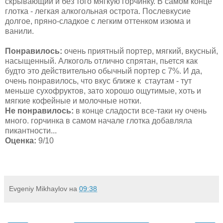
скрывающий и без того мягкую горчинку. В самом конце
глотка - легкая алкогольная острота. Послевкусие
долгое, пряно-сладкое с легким оттенком изюма и
ванили.
Понравилось:
очень приятный портер, мягкий, вкусный,
насыщенный. Алкоголь отлично спрятан, пьется как
будто это действительно обычный портер с 7%. И да,
очень понравилось, что вкус ближе к стаутам - тут
меньше сухофруктов, зато хорошо ощутимые, хоть и
мягкие кофейные и молочные нотки.
Не понравилось:
в конце сладости все-таки ну очень
много. горчинка в самом начале глотка добавляла
пикантности...
Оценка:
9/10
Evgeniy Mikhaylov
на
09:38