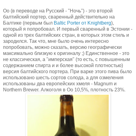
Oo (в переводе на Русский - "Ночь") - это второй
балтийский портер, сваренный действительно на
Балтике (первым был
Baltic Porter от Knightberg
),
который я попробовал. И первый сваренный в Эстонии -
одной из трех балтийских стран, в которых этом стиль и
зародился. Так что, мне было очень интересно
попробовать, можно сказать, версию географически
максимально близкую к оригиналу ;) Единственное - это
не классическая, а "имперская" (то есть, с повышенным
содержанием спирта и и более высокой плотностью)
версия балтийского портера. При варке этого пива было
использовано шесть сортов солода, а для озмеления
использованы два европейских хмеля - Magnum и
Northern Brewer. Алкоголя в Oo 10,5%, плотность 23%.