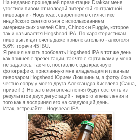
На недавно прошедшей презентации Drakkar меня
угостили пивом от молодой питерской контрактной
пивоварни - Hogshead, сваренном в стилистике
индийского светлого эля с использованием
американских хмелей Citra, Chinook и Fuggle, которое
так и называется Hogshead IPA. По характеристикам
пиво выглядит очень даже привлекательно - алкоголя
5,6%, горечи 45 IBU.
Я решил начать пробовать Hogshead IPA в тот же день
как пришел с презентации, так что с картинками у меня
не задалось, так что, поставлю сюда красивую
фотографию, присланную мне владельцем и главным
пивоваром Hogshead Юрием Люкшиным, а фотку бока
честно сопру у моего друга Александра Киселева (Саша,
привет! ;). Но зато мои впечатления будут состоять из
результатов двух дегустаций - первого впечатления и
того как я воспринял его на следующий день.
Итак, встречайте - Hogshead IPA