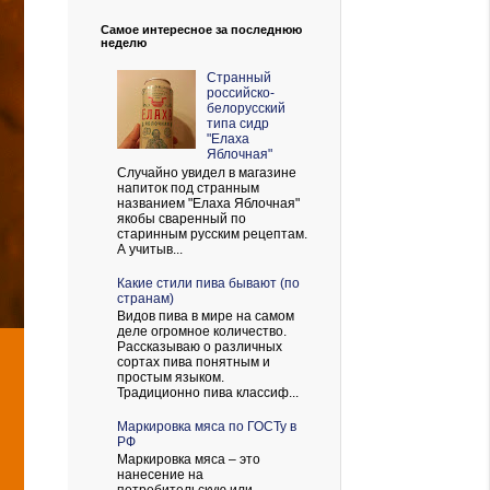
Самое интересное за последнюю
неделю
Странный
российско-
белорусский
типа сидр
"Елаха
Яблочная"
Случайно увидел в магазине
напиток под странным
названием "Елаха Яблочная"
якобы сваренный по
старинным русским рецептам.
А учитыв...
Какие стили пива бывают (по
странам)
Видов пива в мире на самом
деле огромное количество.
Рассказываю о различных
сортах пива понятным и
простым языком.
Традиционно пива классиф...
Маркировка мяса по ГОСТу в
РФ
Маркировка мяса – это
нанесение на