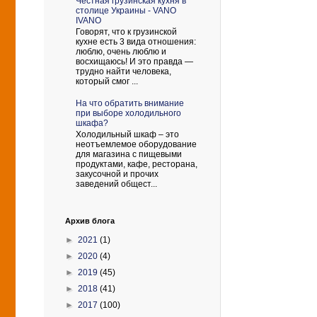
Честная грузинская кухня в
столице Украины - VANO
IVANO
Говорят, что к грузинской
кухне есть 3 вида отношения:
люблю, очень люблю и
восхищаюсь! И это правда —
трудно найти человека,
который смог ...
На что обратить внимание
при выборе холодильного
шкафа?
Холодильный шкаф – это
неотъемлемое оборудование
для магазина с пищевыми
продуктами, кафе, ресторана,
закусочной и прочих
заведений общест...
Архив блога
►
2021
(1)
►
2020
(4)
►
2019
(45)
►
2018
(41)
►
2017
(100)