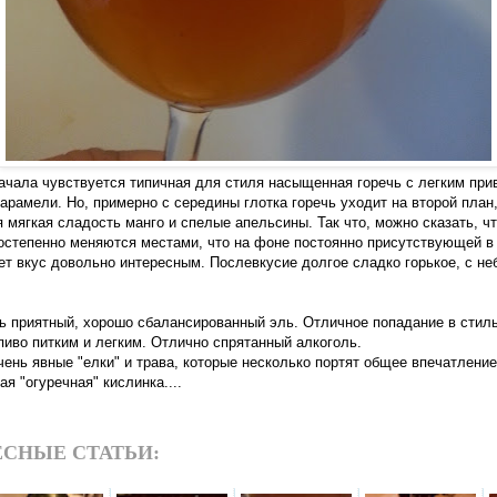
начала чувствуется типичная для стиля насыщенная горечь с легким прив
карамели. Но, примерно с середины глотка горечь уходит на второй план
 мягкая сладость манго и спелые апельсины. Так что, можно сказать, чт
постепенно меняются местами, что на фоне постоянно присутствующей в
ет вкус довольно интересным. Послевкусие долгое сладко горькое, с н
ь приятный, хорошо сбалансированный эль. Отличное попадание в стиль
иво питким и легким. Отлично спрятанный алкоголь.
ень явные "елки" и трава, которые несколько портят общее впечатление
ая "огуречная" кислинка....
СНЫЕ СТАТЬИ: