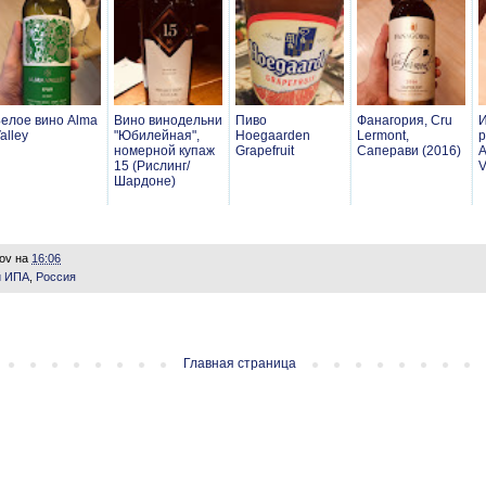
елое вино Alma
Вино винодельни
Пиво
Фанагория, Cru
И
alley
"Юбилейная",
Hoegaarden
Lermont,
р
номерной купаж
Grapefruit
Саперави (2016)
А
15 (Рислинг/
V
Шардоне)
lov
на
16:06
й ИПА
,
Россия
Главная страница