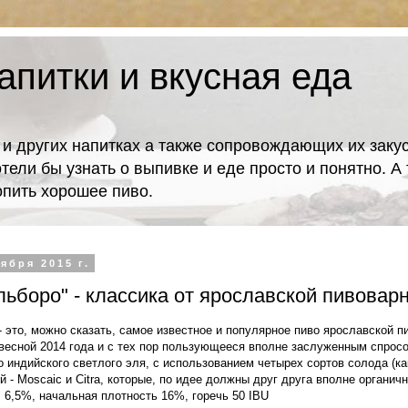
апитки и вкусная еда
 и других напитках а также сопровождающих их закус
отели бы узнать о выпивке и еде просто и понятно. 
попить хорошее пиво.
ября 2015 г.
ьборо" - классика от ярославской пивовар
 это, можно сказать, самое известное и популярное пиво ярославской пи
весной 2014 года и с тех пор пользующееся вполне заслуженным спросо
 индийского светлого эля, с использованием четырех сортов солода (как
й - Moscaic и Citra, которые, по идее должны друг друга вполне органич
" 6,5%, начальная плотность 16%, горечь 50 IBU