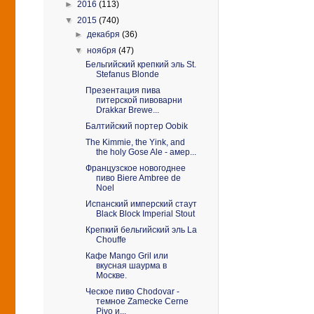
►
2016
(113)
▼
2015
(740)
►
декабря
(36)
▼
ноября
(47)
Бельгийский крепкий эль St.
Stefanus Blonde
Презентация пива
питерской пивоварни
Drakkar Brewe...
Балтийский портер Oobik
The Kimmie, the Yink, and
the holy Gose Ale - амер...
Французское новогоднее
пиво Biere Ambree de
Noel
Испанский имперский стаут
Black Block Imperial Stout
Крепкий бельгийский эль La
Chouffe
Кафе Mango Gril или
вкусная шаурма в
Москве.
Ческое пиво Chodovar -
темное Zamecke Cerne
Pivo и...