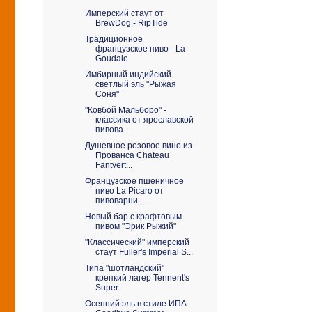
Имперский стаут от
BrewDog - RipTide
Традиционное
французское пиво - La
Goudale.
Имбирный индийский
светлый эль "Рыжая
Соня"
"Ковбой Мальборо" -
классика от ярославской
пивова...
Душевное розовое вино из
Прованса Chateau
Fantvert...
Французское пшеничное
пиво La Picaro от
пивоварни ...
Новый бар с крафтовым
пивом "Эрик Рыжий"
"Классический" имперский
стаут Fuller's Imperial S...
Типа "шотландский"
крепкий лагер Tennent's
Super
Осенний эль в стиле ИПА