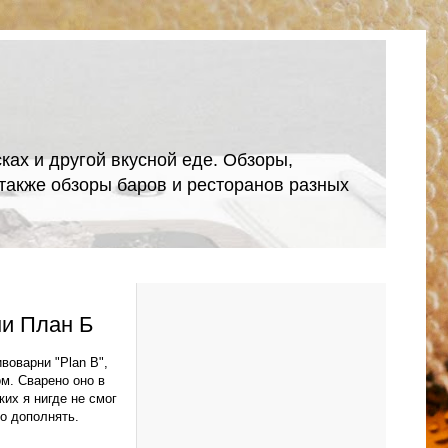
ках и другой вкусной еде. Обзоры,
А также обзоры баров и ресторанов разных
ни План Б
воварни "Plan B",
м. Сварено оно в
их я нигде не смог
но дополнять.