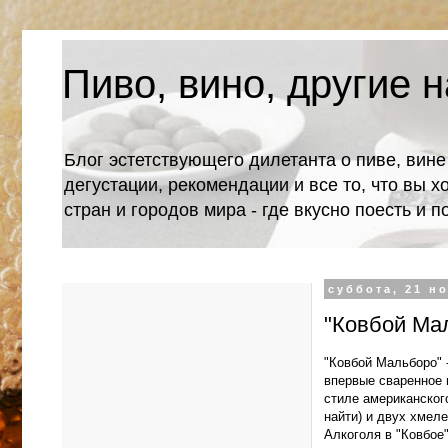
Пиво, вино, другие н
Блог эстетствующего дилетанта о пиве, вине
дегустации, рекомендации и все то, что вы х
стран и городов мира - где вкусно поесть и 
суббота, 21 но
"Ковбой Мал
"Ковбой Мальборо" -
впервые сваренное 
стиле американского
найти) и двух хмеле
Алкоголя в "Ковбое