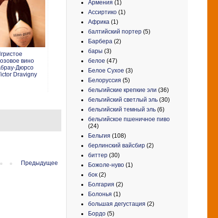
Армения
(1)
Ассиртико
(1)
Африка
(1)
балтийский портер
(5)
Барбера
(2)
бары
(3)
гристое
белое
(47)
озовое вино
брау-Дюрсо
Белое Сухое
(3)
ictor Dravigny
Белоруссия
(5)
бельгийские крепкие эли
(36)
бельгийский светлый эль
(30)
бельгийский темный эль
(6)
бельгийское пшеничное пиво
(24)
Бельгия
(108)
берлинский вайсбир
(2)
биттер
(30)
Предыдущее
Божоле-нуво
(1)
бок
(2)
Болгария
(2)
Болонья
(1)
большая дегустация
(2)
Бордо
(5)