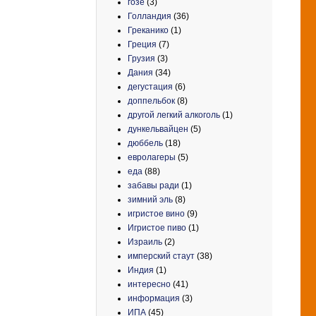
гозе
(3)
Голландия
(36)
Греканико
(1)
Греция
(7)
Грузия
(3)
Дания
(34)
дегустация
(6)
доппельбок
(8)
другой легкий алкоголь
(1)
дункельвайцен
(5)
дюббель
(18)
евролагеры
(5)
еда
(88)
забавы ради
(1)
зимний эль
(8)
игристое вино
(9)
Игристое пиво
(1)
Израиль
(2)
имперский стаут
(38)
Индия
(1)
интересно
(41)
информация
(3)
ИПА
(45)