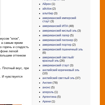
Айрен
(1)
айсбок
(2)
альтбир
(3)
американский имперский
стаут
(3)
американский ИПА
(48)
американский кислый эль
(3)
американский лагер
(5)
кусом "елок",
американский пилзнер
(2)
, а самым ярким
американский портер
(2)
о горечь и сладость
американский пшеничный эль
 фоне легкой
(6)
ебольшим оттенком
американский светлый/
красный эль
(26)
американский стаут
(3)
. Плотный вкус, при
английский коричневый эль
(10)
. И чувствуется
английский светлый эль
(37)
Англия
(78)
анонс
(5)
апероль
(1)
Аргентина
(5)
Арени
(1)