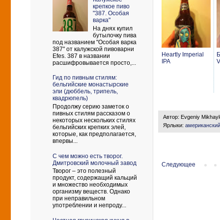
крепкое пиво
"387. Особая
варка"
На днях купил
бутылочку пива
под названием "Особая варка
387" от калужской пивоварни
Heartly Imperial
Б
Efes. 387 в названии
IPA
V
расшифровывается просто,...
Гид по пивным стилям:
бельгийские монастырские
эли (дюббель, трипель,
квадрюпель)
Продолжу серию заметок о
пивных стилям рассказом о
Автор:
Evgeniy Mikhay
некоторых нескольких стилях
Ярлыки:
американски
бельгийских крепких элей,
которые, как предполагается,
впервы...
С чем можно есть творог.
Дмитровский молочный завод
Следующее
Творог – это полезный
продукт, содержащий кальций
и множество необходимых
организму веществ. Однако
при неправильном
употреблении и непроду...