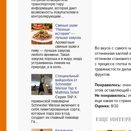
потребительскую или
транспортную тару
информации, которая дает
возможность покупателям и
контролирующим ...
Свиные ушки
"Пенные
истории" —
лучшая закуска
Ароматные
свиные ушки к
Во вкусе с самого 
пиву — лучшая закуска
оттененная каплей 
любого времени. Такая
оттенком становится
закуска хороша и в жару, когда
устраиваешь пикник на
с процессе глотка 
природе, и в холо...
травянистости дела
фруктов.
Cпециальный
вайценбок от
Schneider
Понравилось:
очен
Weisse Tap X
этом оставляющий п
Mathilda Soleil
Не понравилось:
оч
Серия TAP X
еще какая-то странн
германской пивоварни
Schneider Weisse включает в
Оценка:
8/10
себя лимитированные сорта,
которые пару раз в год
создает их главный пивовар
ЕЩЕ ИНТЕРЕ
Га...
Калужское