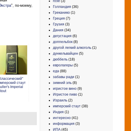
нная
гозе
(3)
Экстра
", по-моему,
Голландия
(36)
Греканико
(1)
Греция
(7)
Грузия
(3)
Дания
(34)
дегустация
(6)
доппельбок
(8)
другой легкий алкоголь
(1)
дункельвайцен
(5)
дюббель
(18)
евролагеры
(5)
еда
(88)
забавы ради
(1)
Классический"
зимний эль
(8)
мперский стаут
uller's Imperial
игристое вино
(9)
tout
Игристое пиво
(1)
Израиль
(2)
имперский стаут
(38)
Индия
(1)
интересно
(41)
информация
(3)
ИПА
(45)