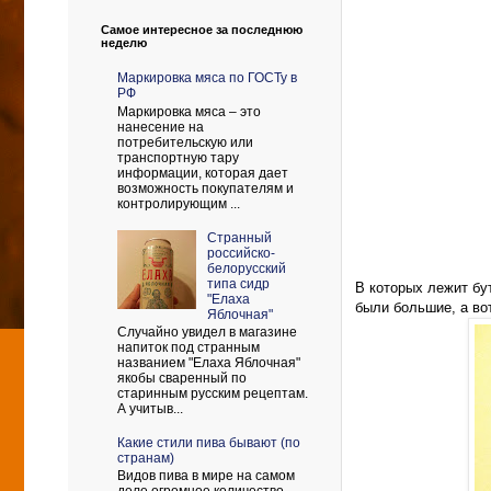
Самое интересное за последнюю
неделю
Маркировка мяса по ГОСТу в
РФ
Маркировка мяса – это
нанесение на
потребительскую или
транспортную тару
информации, которая дает
возможность покупателям и
контролирующим ...
Странный
российско-
белорусский
типа сидр
В которых лежит бу
"Елаха
были большие, а во
Яблочная"
Случайно увидел в магазине
напиток под странным
названием "Елаха Яблочная"
якобы сваренный по
старинным русским рецептам.
А учитыв...
Какие стили пива бывают (по
странам)
Видов пива в мире на самом