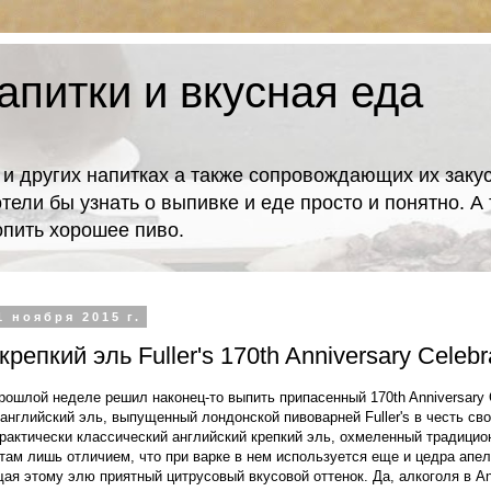
апитки и вкусная еда
 и других напитках а также сопровождающих их закус
отели бы узнать о выпивке и еде просто и понятно. 
попить хорошее пиво.
1 ноября 2015 г.
репкий эль Fuller's 170th Anniversary Celebr
рошлой неделе решил наконец-то выпить припасенный 170th Anniversary Ce
нглийский эль, выпущенный лондонской пивоварней Fuller's в честь сво
практически классический английский крепкий эль, охмеленный традици
 с там лишь отличием, что при варке в нем используется еще и цедра апе
я этому элю приятный цитрусовый вкусовой оттенок. Да, алкоголя в Ann