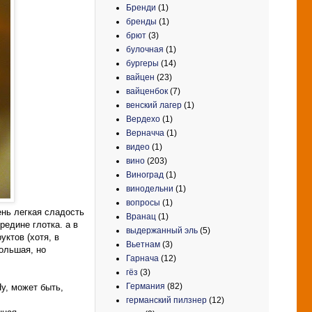
Бренди
(1)
бренды
(1)
брют
(3)
булочная
(1)
бургеры
(14)
вайцен
(23)
вайценбок
(7)
венский лагер
(1)
Вердехо
(1)
Верначча
(1)
видео
(1)
вино
(203)
Виноград
(1)
винодельни
(1)
вопросы
(1)
ень легкая сладость
Вранац
(1)
редине глотка. а в
выдержанный эль
(5)
уктов (хотя, в
Вьетнам
(3)
большая, но
Гарнача
(12)
гёз
(3)
Германия
(82)
Ну, может быть,
германский пилзнер
(12)