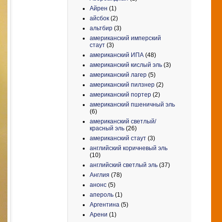
Айрен
(1)
айсбок
(2)
альтбир
(3)
американский имперский
стаут
(3)
американский ИПА
(48)
американский кислый эль
(3)
американский лагер
(5)
американский пилзнер
(2)
американский портер
(2)
американский пшеничный эль
(6)
американский светлый/
красный эль
(26)
американский стаут
(3)
английский коричневый эль
(10)
английский светлый эль
(37)
Англия
(78)
анонс
(5)
апероль
(1)
Аргентина
(5)
Арени
(1)