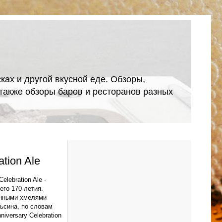
ках и другой вкусной еде. Обзоры,
А также обзоры баров и ресторанов разных
ation Ale
lebration Ale -
его 170-летия.
онными хмелями
льсина, по словам
iversary Celebration