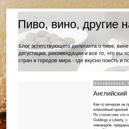
Пиво, вино, другие н
Блог эстетствующего дилетанта о пиве, вине
дегустации, рекомендации и все то, что вы х
стран и городов мира - где вкусно поесть и 
воскресенье, 
Английский к
Как-то вечером на п
юбилейный крепкий а
По стилистике это 
Goldings и Liberty,
пивоваров, придающа