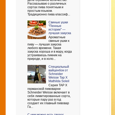
деле огромное количество.
Рассказываю о различных
сортах пива понятным и
простым языком.
Традиционно пива классиф...
Свиные ушки
"Пенные
истории" —
лучшая закуска
Ароматные
свиные ушки к
пиву — лучшая закуска
любого времени. Такая
закуска хороша и в жару, когда
устраиваешь пикник на
природе, и в холо...
Cпециальный
вайценбок от
Schneider
Weisse Tap X
Mathilda Soleil
Серия TAP X
германской пивоварни
Schneider Weisse включает в
себя лимитированные сорта,
которые пару раз в год
создает их главный пивовар
Га...
С чем можно есть творог.