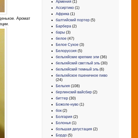
Армения
(1)
Ассиртико
(1)
Африка
(1)
денькое. Аромат
балтийский портер
(5)
еции.
Барбера
(2)
бары
(3)
белое
(47)
Белое Сухое
(3)
Белоруссия
(5)
бельгийские крепкие эли
(36)
бельгийский светлый эль
(30)
бельгийский темный эль
(6)
бельгийское пшеничное пиво
(24)
Бельгия
(108)
берлинский вайсбир
(2)
биттер
(30)
Божоле-нуво
(1)
бок
(2)
Болгария
(2)
Болонья
(1)
большая дегустация
(2)
Бордо
(5)