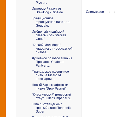
Pivo и...
Имперский стаут от
Следующее
BrewDog - RipTide
Традиционное
французское пиво - La
Goudale.
Имбирный индийский
светлый эль "Рыжая
Соня"
"Ковбой Мальборо" -
классика от ярославской
пивова...
Душевное розовое вино из
Прованса Chateau
Fantvert...
Французское пшеничное
пиво La Picaro от
пивоварни ...
Новый бар с крафтовым
пивом "Эрик Рыжий"
"Классический" имперский
стаут Fuller's Imperial S...
Типа "шотландский"
крепкий лагер Tennent's
Super