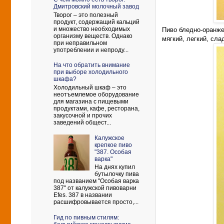
Дмитровский молочный завод
Творог – это полезный
продукт, содержащий кальций
и множество необходимых
Пиво бледно-оранже
организму веществ. Однако
мягкий, легкий, сла
при неправильном
употреблении и непроду...
На что обратить внимание
при выборе холодильного
шкафа?
Холодильный шкаф – это
неотъемлемое оборудование
для магазина с пищевыми
продуктами, кафе, ресторана,
закусочной и прочих
заведений общест...
Калужское
крепкое пиво
"387. Особая
варка"
На днях купил
бутылочку пива
под названием "Особая варка
387" от калужской пивоварни
Efes. 387 в названии
расшифровывается просто,...
Гид по пивным стилям: