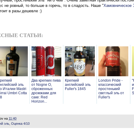
кучный, простенький эль "ни о чем". Очень заметная практически постоя
ус не ровный, то больше в горечь, то в сладость. Наше "
Хамовническое 
стоит в разы дешевле :)
СНЫЕ СТАТЬИ:
репкий
Два крепких пива
Крепкий
London Pride -
"
нглийский эль
от Nogne O,
английский эль
классический
и
з Италии Mastri
сброженных
Fuller's 1845
простенький
F
irrai Umbri Cotta
дрожжами для
светлый эль от
S
8
саке: Red
Fuller's
Horizon...
lov
на
11:40
ий эль
,
Оценка 4/10