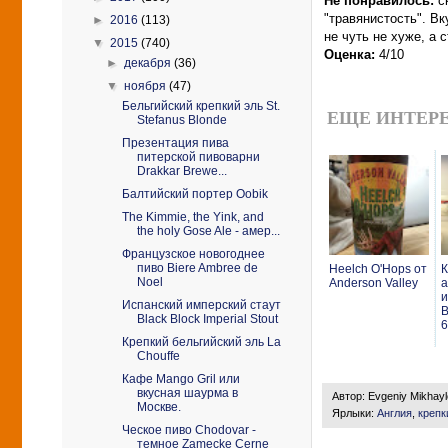
Не понравилось:
с
"травянистость". Вк
►
2016
(113)
не чуть не хуже, а 
▼
2015
(740)
Оценка:
4/10
►
декабря
(36)
▼
ноября
(47)
Бельгийский крепкий эль St.
ЕЩЕ ИНТЕРЕ
Stefanus Blonde
Презентация пива
питерской пивоварни
Drakkar Brewe...
Балтийский портер Oobik
The Kimmie, the Yink, and
the holy Gose Ale - амер...
Французское новогоднее
пиво Biere Ambree de
Heelch O'Hops от
К
Noel
Anderson Valley
а
и
Испанский имперский стаут
B
Black Block Imperial Stout
6
Крепкий бельгийский эль La
Chouffe
Кафе Mango Gril или
вкусная шаурма в
Автор:
Evgeniy Mikhay
Москве.
Ярлыки:
Англия
,
крепк
Ческое пиво Chodovar -
темное Zamecke Cerne