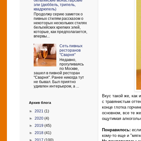
бельгийские монастырские
эли (дюббель, трипель,
квадрюпель)
Продолжу серию заметок о
пивных стилям рассказом о
некоторых нескольких стилях
бельгийских крепких элей,
которые, как предполагается,
впервы...
Сеть пивных
ресторанов
"Сварня"
Недавно,
прогуливаясь
по Москве,
зашел в пивной ресторан
"Сварня". Ранее никогда тут
не бывал. Был приятно
удивлен интерьером, а ...
Вкус такой же, как 
с травянистым оттен
Архив блога
конце глотка горчин
►
2021
(1)
основном, все те же
►
2020
(4)
ощутимая алкогольн
►
2019
(45)
Понравилось:
если
►
2018
(41)
кому-то еще и "мягк
►
2017
(100)