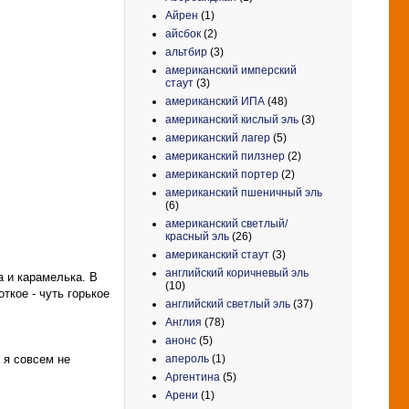
Айрен
(1)
айсбок
(2)
альтбир
(3)
американский имперский
стаут
(3)
американский ИПА
(48)
американский кислый эль
(3)
американский лагер
(5)
американский пилзнер
(2)
американский портер
(2)
американский пшеничный эль
(6)
американский светлый/
красный эль
(26)
американский стаут
(3)
английский коричневый эль
а и карамелька. В
(10)
ткое - чуть горькое
английский светлый эль
(37)
Англия
(78)
анонс
(5)
апероль
(1)
 я совсем не
Аргентина
(5)
Арени
(1)