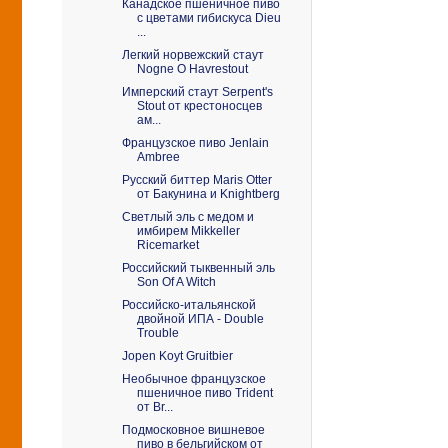
Канадское пшеничное пиво
с цветами гибискуса Dieu
...
Легкий норвежский стаут
Nogne O Havrestout
Имперский стаут Serpent's
Stout от крестоносцев
ам...
Французское пиво Jenlain
Ambree
Русский биттер Maris Otter
от Бакунина и Knightberg
Светлый эль с медом и
имбирем Mikkeller
Ricemarket
Российский тыквенный эль
Son Of A Witch
Российско-итальянской
двойной ИПА - Double
Trouble
Jopen Koyt Gruitbier
Необычное французское
пшеничное пиво Trident
от Br...
Подмосковное вишневое
пиво в бельгийском от