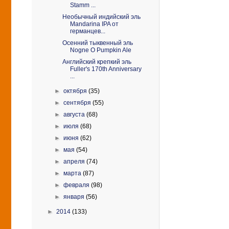
Stamm ...
Необычный индийский эль
Mandarina IPA от
германцев...
Осенний тыквенный эль
Nogne O Pumpkin Ale
Английский крепкий эль
Fuller's 170th Anniversary
...
►
октября
(35)
►
сентября
(55)
►
августа
(68)
►
июля
(68)
►
июня
(62)
►
мая
(54)
►
апреля
(74)
►
марта
(87)
►
февраля
(98)
►
января
(56)
►
2014
(133)