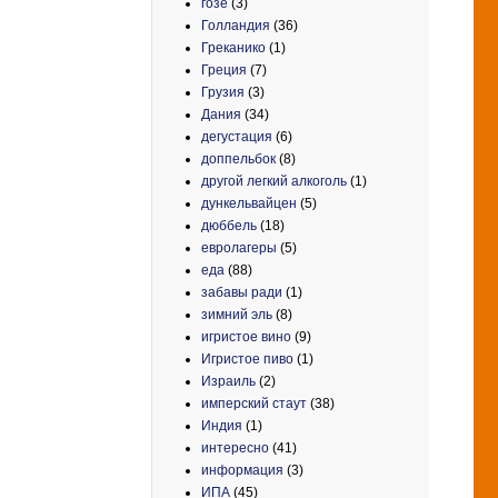
гозе
(3)
Голландия
(36)
Греканико
(1)
Греция
(7)
Грузия
(3)
Дания
(34)
дегустация
(6)
доппельбок
(8)
другой легкий алкоголь
(1)
дункельвайцен
(5)
дюббель
(18)
евролагеры
(5)
еда
(88)
забавы ради
(1)
зимний эль
(8)
игристое вино
(9)
Игристое пиво
(1)
Израиль
(2)
имперский стаут
(38)
Индия
(1)
интересно
(41)
информация
(3)
ИПА
(45)