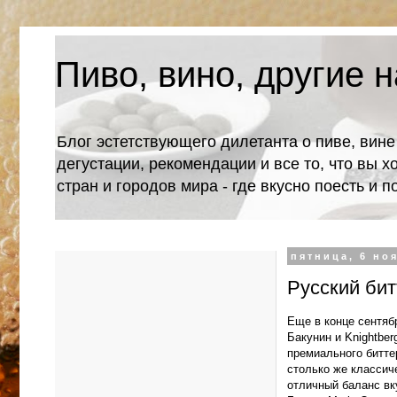
Пиво, вино, другие н
Блог эстетствующего дилетанта о пиве, вине
дегустации, рекомендации и все то, что вы х
стран и городов мира - где вкусно поесть и 
пятница, 6 ноя
Русский бит
Еще в конце сентяб
Бакунин и Knightber
премиального биттер
столько же классич
отличный баланс вк