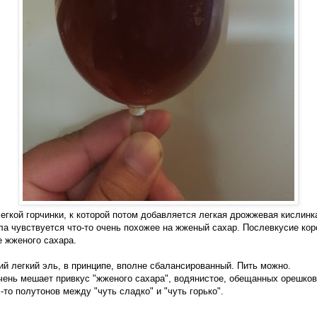
легкой горчинки, к которой потом добавляется легкая дрожжевая кислинк
ла чувствуется что-то очень похожее на жженый сахар. Послевкусие коро
е жженого сахара.
ий легкий эль, в принципе, вполне сбалансированный. Пить можно.
ень мешает привкус "жженого сахара", водянистое, обещанных орешков
х-то полутонов между "чуть сладко" и "чуть горько".