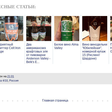
СНЫЕ СТАТЬИ:
Приятный
Два
Белое вино Alma
Вино винодельни
иттер Celt Iron
американских
Valley
"Юбилейная",
H
Age
крафтовых эля
номерной купаж
G
от пивоварни
15 (Рислинг/
Anderson Valley -
Шардоне)
Belk's E...
lov
на
21:01
а 4/10
,
Россия
Главная страница