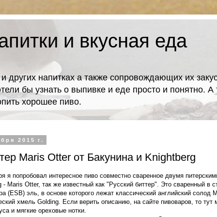
апитки и вкусная еда
 и других напитках а также сопровождающих их закус
отели бы узнать о выпивке и еде просто и понятно. 
попить хорошее пиво.
бря 2015 г.
тер Maris Otter от Бакунина и Knightberg
ря я попробовал интересное пиво совместно сваренное двумя питерским
g - Maris Otter, так же известный как "Русский биттер". Это сваренный в 
а (ESB) эль, в основе которого лежат классический английский солод Ma
еский хмель Golding. Если верить описанию, на сайте пивоваров, то тут
уса и мягкие ореховые нотки.