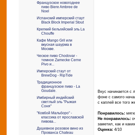
Французское новогоднее
пиво Biere Ambree de
Noel
Испанский имперский стаут
Black Block Imperial Stout
Крепкий бельгийский эль La
Chouffe
Кафе Mango Gril или
вкусная шаурма в
Москве.
Ческое пиво Chodovar -
темное Zamecke Cerne
Pivo и...
Имперский стаут от
BrewDog - RipTide
Традиционное
французское пиво - La
Goudale.
Вкус начинается с 
фоне с самого нача
Имбирный индийский
светлый эль "Рыжая
с каплей все того ж
Соня"
Понравилось:
мягк
"Ковбой Мальборо" -
классика от ярославской
Не понравилось:
оч
пивова...
заметил, как и каки
Душевное розовое вино из
Оценка:
4/10
Прованса Chateau