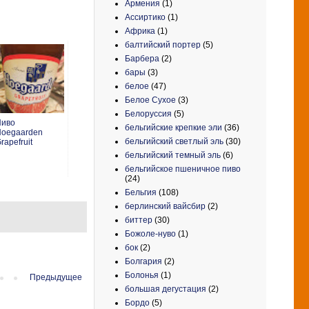
Армения
(1)
Ассиртико
(1)
Африка
(1)
балтийский портер
(5)
Барбера
(2)
бары
(3)
белое
(47)
Белое Сухое
(3)
Белоруссия
(5)
Пиво
бельгийские крепкие эли
(36)
oegaarden
бельгийский светлый эль
(30)
rapefruit
бельгийский темный эль
(6)
бельгийское пшеничное пиво
(24)
Бельгия
(108)
берлинский вайсбир
(2)
биттер
(30)
Божоле-нуво
(1)
бок
(2)
Болгария
(2)
Болонья
(1)
Предыдущее
большая дегустация
(2)
Бордо
(5)