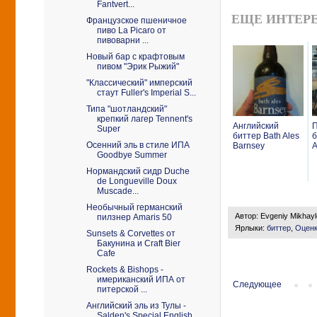
Fantvert...
ЕЩЕ ИНТЕРЕ
Французское пшеничное
пиво La Picaro от
пивоварни ...
Новый бар с крафтовым
пивом "Эрик Рыжий"
"Классический" имперский
стаут Fuller's Imperial S...
Типа "шотландский"
крепкий лагер Tennent's
Английский
Super
биттер Bath Ales
б
Осенний эль в стиле ИПА
Barnsey
Goodbye Summer
Нормандский сидр Duche
de Longueville Doux
Muscade...
Необычный германский
Автор:
Evgeniy Mikhay
пилзнер Amaris 50
Ярлыки:
биттер
,
Оценк
Sunsets & Corvettes от
Бакунина и Craft Bier
Cafe
Rockets & Bishops -
имериканский ИПА от
Следующее
питерской ...
Английский эль из Тулы -
Salden's Special English