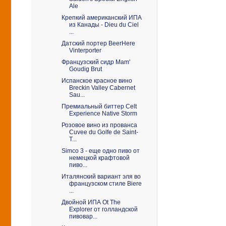
Ale
Крепкий американский ИПА
из Канады - Dieu du Ciel
...
Датский портер BeerHere
Vinterporter
Французский сидр Mam'
Goudig Brut
Испанское красное вино
Breckin Valley Cabernet
Sau...
Премиальный биттер Celt
Experience Native Storm
Розовое вино из прованса
Cuvee du Golfe de Saint-
T...
Simco 3 - еще одно пиво от
немецкой крафтовой
пиво...
Италянский вариант эля во
французском стиле Biere
...
Двойной ИПА Ot The
Explorer от голландской
пивовар...