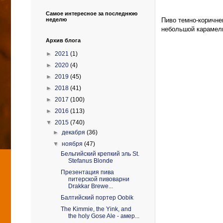
Самое интересное за последнюю
Пиво темно-коричне
неделю
небольшой карамель
Архив блога
►
2021
(1)
►
2020
(4)
►
2019
(45)
►
2018
(41)
►
2017
(100)
►
2016
(113)
▼
2015
(740)
►
декабря
(36)
▼
ноября
(47)
Бельгийский крепкий эль St.
Stefanus Blonde
Презентация пива
питерской пивоварни
Drakkar Brewe...
Балтийский портер Oobik
The Kimmie, the Yink, and
the holy Gose Ale - амер...