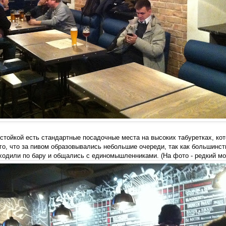
 стойкой есть стандартные посадочные места на высоких табуретках, ко
того, что за пивом образовывались небольшие очереди, так как большинс
 ходили по бару и общались с единомышленниками. (На фото - редкий мо