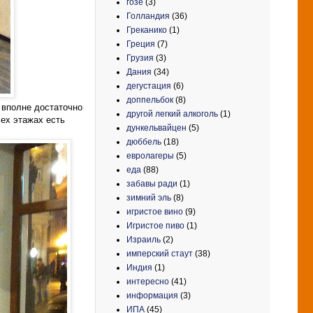
гозе
(3)
Голландия
(36)
Греканико
(1)
Греция
(7)
Грузия
(3)
Дания
(34)
дегустация
(6)
доппельбок
(8)
, вполне достаточно
другой легкий алкоголь
(1)
ех этажах есть
дункельвайцен
(5)
дюббель
(18)
евролагеры
(5)
еда
(88)
забавы ради
(1)
зимний эль
(8)
игристое вино
(9)
Игристое пиво
(1)
Израиль
(2)
имперский стаут
(38)
Индия
(1)
интересно
(41)
информация
(3)
ИПА
(45)