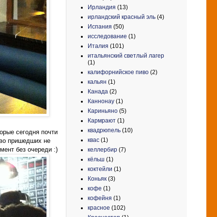
Ирландия
(13)
ирландский красный эль
(4)
Испания
(50)
исследование
(1)
Италия
(101)
итальянский светлый лагер
(1)
калифорнийское пиво
(2)
кальян
(1)
Канада
(2)
Каннонау
(1)
Кариньяно
(5)
Кармрают
(1)
квадрюпель
(10)
торые сегодня почти
квас
(1)
тво пришедших не
мент без очереди :)
келлербир
(7)
кёльш
(1)
коктейли
(1)
Коньяк
(3)
кофе
(1)
кофейня
(1)
красное
(102)