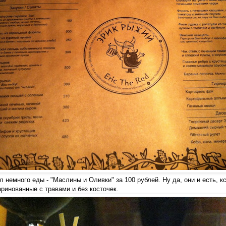
л немного еды - "Маслины и Оливки" за 100 рублей. Ну да, они и есть, к
аринованные с травами и без косточек.