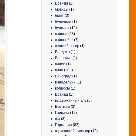
Бренди
(1)
бренды
(1)
брют
(3)
булочная
(1)
бургеры
(14)
вайцен
(23)
вайценбок
(7)
венский лагер
(1)
Вердехо
(1)
Верначча
(1)
видео
(1)
вино
(203)
Виноград
(1)
винодельни
(1)
вопросы
(1)
Вранац
(1)
выдержанный эль
(5)
Вьетнам
(3)
Гарнача
(12)
гёз
(3)
Германия
(82)
германский пилзнер
(12)