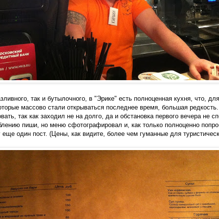
зливного, так и бутылочного, в "Эрике" есть полноценная кухня, что, д
оторые массово стали открываться последнее время, большая редкость. 
вать, так как заходил не на долго, да и обстановка первого вечера не с
лению пиши, но меню сфотографировал и, как только полноценно попро
еще один пост. (Цены, как видите, более чем гуманные для туристическ