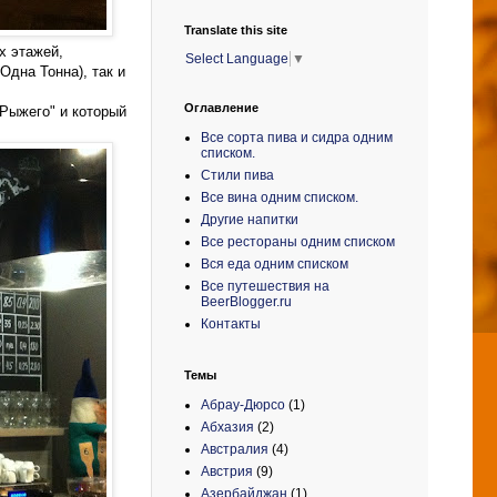
Translate this site
х этажей,
Select Language
▼
Одна Тонна), так и
Оглавление
 Рыжего" и который
Все сорта пива и сидра одним
списком.
Стили пива
Все вина одним списком.
Другие напитки
Все рестораны одним списком
Вся еда одним списком
Все путешествия на
BeerBlogger.ru
Контакты
Темы
Абрау-Дюрсо
(1)
Абхазия
(2)
Австралия
(4)
Австрия
(9)
Азербайджан
(1)