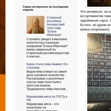
Самое интересное за последнюю
неделю
Что интересно, на 
ассортиментом пива 
Странный
зарубежные сорта (
российско-
белорусский
Кстати, об одном и
типа сидр
можно попробовать 
"Елаха
Яблочная"
Случайно увидел в магазине
напиток под странным
названием "Елаха Яблочная"
якобы сваренный по
старинным русским рецептам.
А учитыв...
Какие стили пива бывают (по
странам)
Видов пива в мире на самом
деле огромное количество.
Рассказываю о различных
сортах пива понятным и
простым языком.
Традиционно пива классиф...
Маркировка мяса по ГОСТу в
РФ
Маркировка мяса – это
нанесение на