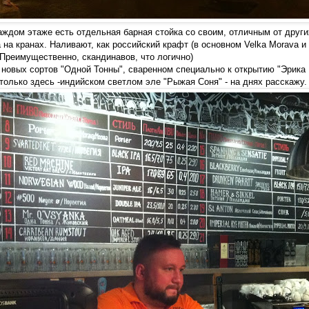
каждом этаже есть отдельная барная стойка со своим, отличным от други
на кранах. Наливают, как российский крафт (в основном Velka Morava и 
Преимущественно, скандинавов, что логично)
з новых сортов "Одной Тонны", сваренном специально к открытию "Эрика
только здесь -индийском светлом эле "Рыжая Соня" - на днях расскажу.