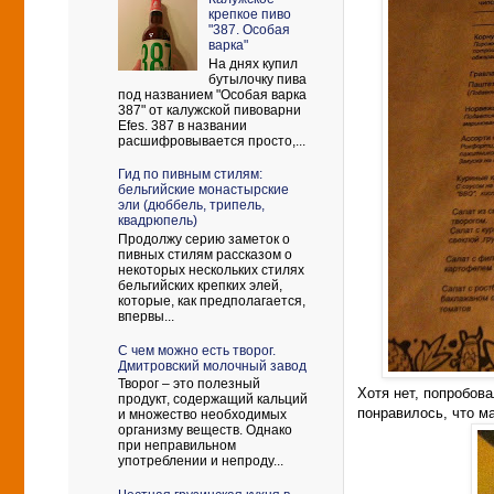
крепкое пиво
"387. Особая
варка"
На днях купил
бутылочку пива
под названием "Особая варка
387" от калужской пивоварни
Efes. 387 в названии
расшифровывается просто,...
Гид по пивным стилям:
бельгийские монастырские
эли (дюббель, трипель,
квадрюпель)
Продолжу серию заметок о
пивных стилям рассказом о
некоторых нескольких стилях
бельгийских крепких элей,
которые, как предполагается,
впервы...
С чем можно есть творог.
Дмитровский молочный завод
Творог – это полезный
Хотя нет, попробова
продукт, содержащий кальций
понравилось, что м
и множество необходимых
организму веществ. Однако
при неправильном
употреблении и непроду...