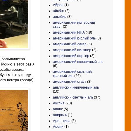
Айрен
(1)
айсбок
(2)
альтбир
(3)
американский имперский
стаут
(3)
американский ИПА
(48)
американский кислый эль
(3)
американский лагер
(5)
американский пилзнер
(2)
американский портер
(2)
ля большинства
американский пшеничный эль
Кухню в этот раз я
(6)
пособствовала
американский светлый/
бую местную еду -
красный эль
(26)
ого центра города).
американский стаут
(3)
английский коричневый эль
(10)
английский светлый эль
(37)
Англия
(78)
анонс
(5)
апероль
(1)
Аргентина
(5)
Арени
(1)