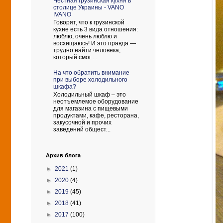
Честная грузинская кухня в
столице Украины - VANO
IVANO
Говорят, что к грузинской
кухне есть 3 вида отношения:
люблю, очень люблю и
восхищаюсь! И это правда —
трудно найти человека,
который смог ...
На что обратить внимание
при выборе холодильного
шкафа?
Холодильный шкаф – это
неотъемлемое оборудование
для магазина с пищевыми
продуктами, кафе, ресторана,
закусочной и прочих
заведений общест...
Архив блога
►
2021
(1)
►
2020
(4)
►
2019
(45)
►
2018
(41)
►
2017
(100)