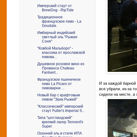
Имперский стаут от
BrewDog - RipTide
Традиционное
французское пиво - La
Goudale.
Имбирный индийский
светлый эль "Рыжая
Соня"
"Ковбой Мальборо" -
классика от ярославской
пивова...
Душевное розовое вино из
Прованса Chateau
Fantvert...
Французское пшеничное
И за каждой барной
пиво La Picaro от
пивоварни ...
все убрали, из-за 
сидели на месте, а
Новый бар с крафтовым
пивом "Эрик Рыжий"
"Классический" имперский
стаут Fuller's Imperial S...
Типа "шотландский"
крепкий лагер Tennent's
Super
Осенний эль в стиле ИПА