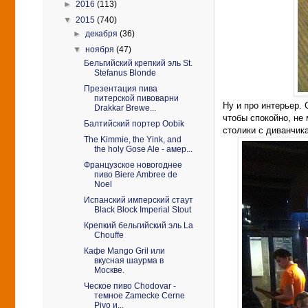
►
2016
(113)
▼
2015
(740)
►
декабря
(36)
▼
ноября
(47)
Бельгийский крепкий эль St.
Stefanus Blonde
Презентация пива
питерской пивоварни
Ну и про интерьер. 
Drakkar Brewe...
чтобы спокойно, не
Балтийский портер Oobik
столики с диванчик
The Kimmie, the Yink, and
the holy Gose Ale - амер...
Французское новогоднее
пиво Biere Ambree de
Noel
Испанский имперский стаут
Black Block Imperial Stout
Крепкий бельгийский эль La
Chouffe
Кафе Mango Gril или
вкусная шаурма в
Москве.
Ческое пиво Chodovar -
темное Zamecke Cerne
Pivo и...