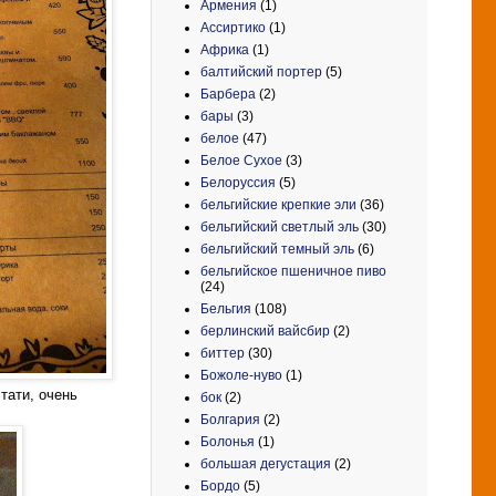
Армения
(1)
Ассиртико
(1)
Африка
(1)
балтийский портер
(5)
Барбера
(2)
бары
(3)
белое
(47)
Белое Сухое
(3)
Белоруссия
(5)
бельгийские крепкие эли
(36)
бельгийский светлый эль
(30)
бельгийский темный эль
(6)
бельгийское пшеничное пиво
(24)
Бельгия
(108)
берлинский вайсбир
(2)
биттер
(30)
Божоле-нуво
(1)
стати, очень
бок
(2)
Болгария
(2)
Болонья
(1)
большая дегустация
(2)
Бордо
(5)