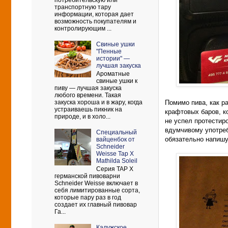
потребительскую или
транспортную тару
информации, которая дает
возможность покупателям и
контролирующим ...
Свиные ушки
"Пенные
истории" —
лучшая закуска
Ароматные
свиные ушки к
пиву — лучшая закуска
любого времени. Такая
Помимо пива, как ра
закуска хороша и в жару, когда
устраиваешь пикник на
крафтовых баров, к
природе, и в холо...
не успел протестиро
вдумчивому употреб
Cпециальный
обязательно напишу 
вайценбок от
Schneider
Weisse Tap X
Mathilda Soleil
Серия TAP X
германской пивоварни
Schneider Weisse включает в
себя лимитированные сорта,
которые пару раз в год
создает их главный пивовар
Га...
Калужское