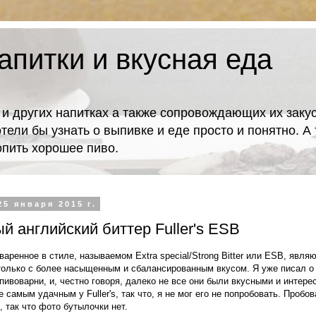
апитки и вкусная еда
 и других напитках а также сопровождающих их закус
отели бы узнать о выпивке и еде просто и понятно. 
попить хорошее пиво.
25 января 2015 г.
 английский биттер Fuller's ESB
 сваренное в стиле, называемом Extra special/Strong Bitter или ESB, яв
только с более насыщенным и сбалансированным вкусом. Я уже писал о
пивоварни, и, честно говоря, далеко не все они были вкусными и интере
е самым удачным у Fuller's, так что, я не мог его не попробовать. Пробов
, так что фото бутылочки нет.