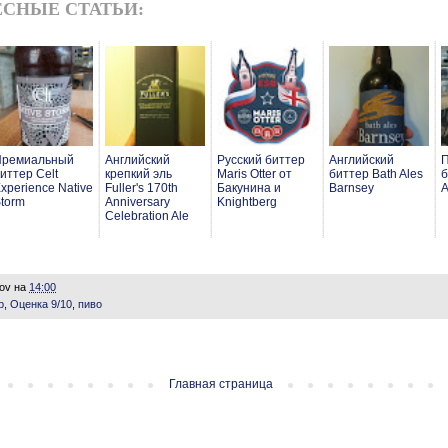
СНЫЕ СТАТЬИ:
Премиальный
Английский
Русский биттер
Английский
иттер Celt
крепкий эль
Maris Otter от
биттер Bath Ales
б
xperience Native
Fuller's 170th
Бакунина и
Barnsey
torm
Anniversary
Knightberg
Celebration Ale
lov
на
14:00
р
,
Оценка 9/10
,
пиво
Главная страница