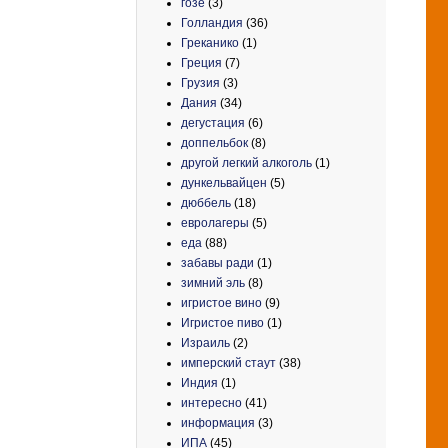
гозе
(3)
Голландия
(36)
Греканико
(1)
Греция
(7)
Грузия
(3)
Дания
(34)
дегустация
(6)
доппельбок
(8)
другой легкий алкоголь
(1)
дункельвайцен
(5)
дюббель
(18)
евролагеры
(5)
еда
(88)
забавы ради
(1)
зимний эль
(8)
игристое вино
(9)
Игристое пиво
(1)
Израиль
(2)
имперский стаут
(38)
Индия
(1)
интересно
(41)
информация
(3)
ИПА
(45)