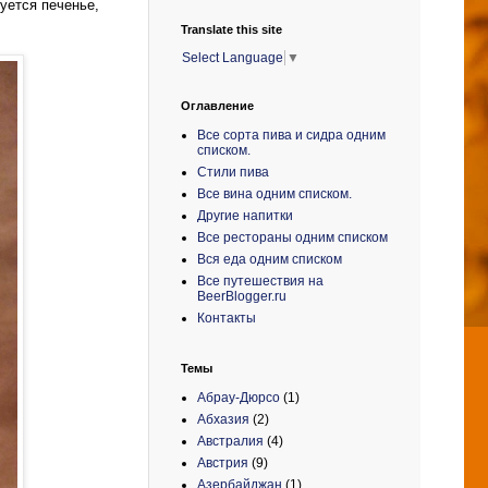
уется печенье,
Translate this site
Select Language
▼
Оглавление
Все сорта пива и сидра одним
списком.
Стили пива
Все вина одним списком.
Другие напитки
Все рестораны одним списком
Вся еда одним списком
Все путешествия на
BeerBlogger.ru
Контакты
Темы
Абрау-Дюрсо
(1)
Абхазия
(2)
Австралия
(4)
Австрия
(9)
Азербайджан
(1)