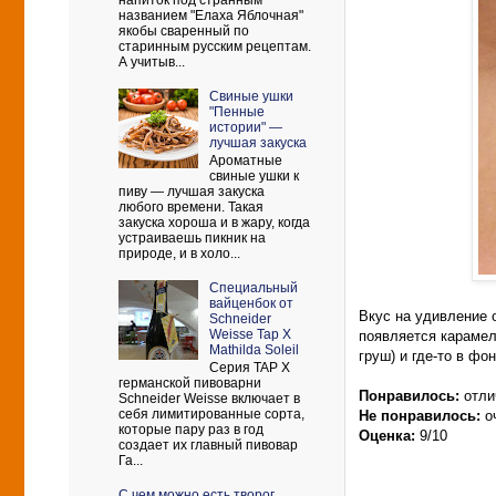
напиток под странным
названием "Елаха Яблочная"
якобы сваренный по
старинным русским рецептам.
А учитыв...
Свиные ушки
"Пенные
истории" —
лучшая закуска
Ароматные
свиные ушки к
пиву — лучшая закуска
любого времени. Такая
закуска хороша и в жару, когда
устраиваешь пикник на
природе, и в холо...
Cпециальный
вайценбок от
Вкус на удивление 
Schneider
Weisse Tap X
появляется карамел
Mathilda Soleil
груш) и где-то в ф
Серия TAP X
германской пивоварни
Понравилось:
отли
Schneider Weisse включает в
себя лимитированные сорта,
Не понравилось:
о
которые пару раз в год
Оценка:
9/10
создает их главный пивовар
Га...
С чем можно есть творог.