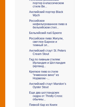
портер в классическом
стиле Be...
Английский портер Black
Wych
Российское
нефильтрованное пиво в
бельгийском стил...
Бельгийский паб Брюгге
Российское пиво Жигули,
светлое Барное и
темный эл...
Английский стаут St. Peters
Cream Stout
Гид по пивным стилям:
Ирландия и Шотландия
(ирланд...
Крепкое пиво в стиле
"ячменное вино" из
Норвегии -...
Английский стаут Marston’s
Oyster Stout
Еще два шотландских
сидра от Thistly Cross:
обычны...
Пивной бар из Книги