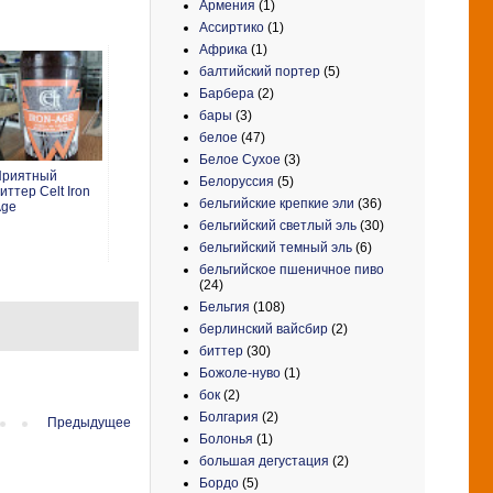
Армения
(1)
Ассиртико
(1)
Африка
(1)
балтийский портер
(5)
Барбера
(2)
бары
(3)
белое
(47)
Белое Сухое
(3)
Приятный
Белоруссия
(5)
иттер Celt Iron
бельгийские крепкие эли
(36)
Age
бельгийский светлый эль
(30)
бельгийский темный эль
(6)
бельгийское пшеничное пиво
(24)
Бельгия
(108)
берлинский вайсбир
(2)
биттер
(30)
Божоле-нуво
(1)
бок
(2)
Болгария
(2)
Предыдущее
Болонья
(1)
большая дегустация
(2)
Бордо
(5)