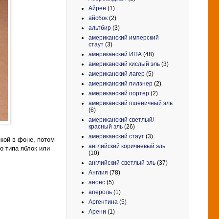
Айрен
(1)
айсбок
(2)
альтбир
(3)
американский имперский
стаут
(3)
американский ИПА
(48)
американский кислый эль
(3)
американский лагер
(5)
американский пилзнер
(2)
американский портер
(2)
американский пшеничный эль
(6)
американский светлый/
красный эль
(26)
американский стаут
(3)
кой в фоне, потом
английский коричневый эль
о типа яблок или
(10)
английский светлый эль
(37)
Англия
(78)
анонс
(5)
апероль
(1)
Аргентина
(5)
Арени
(1)