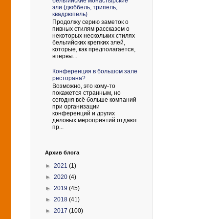
бельгийские монастырские
эли (дюббель, трипель,
квадрюпель)
Продолжу серию заметок о
пивных стилям рассказом о
некоторых нескольких стилях
бельгийских крепких элей,
которые, как предполагается,
впервы...
Конференция в большом зале
ресторана?
Возможно, это кому-то
покажется странным, но
сегодня всё больше компаний
при организации
конференций и других
деловых мероприятий отдают
пр...
Архив блога
►
2021
(1)
►
2020
(4)
►
2019
(45)
►
2018
(41)
►
2017
(100)