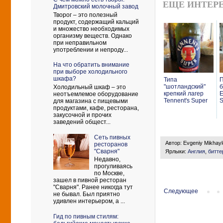
ЕЩЕ ИНТЕРЕ
Дмитровский молочный завод
Творог – это полезный
продукт, содержащий кальций
и множество необходимых
организму веществ. Однако
при неправильном
употреблении и непроду...
На что обратить внимание
при выборе холодильного
шкафа?
Типа
"шотландский"
б
Холодильный шкаф – это
крепкий лагер
E
неотъемлемое оборудование
Tennent's Super
S
для магазина с пищевыми
продуктами, кафе, ресторана,
закусочной и прочих
заведений общест...
Сеть пивных
Автор:
Evgeniy Mikhay
ресторанов
"Сварня"
Ярлыки:
Англия
,
битте
Недавно,
прогуливаясь
по Москве,
зашел в пивной ресторан
"Сварня". Ранее никогда тут
Следующее
не бывал. Был приятно
удивлен интерьером, а ...
Гид по пивным стилям: