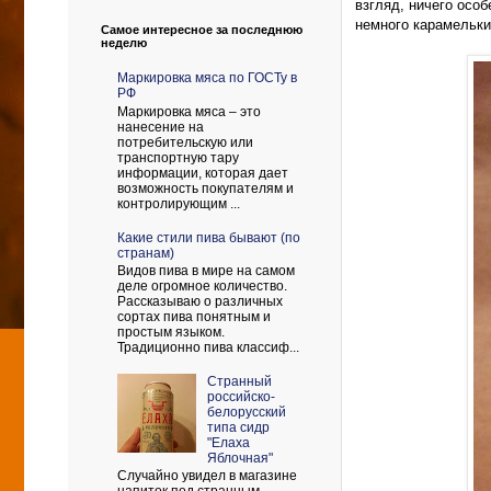
взгляд, ничего осо
немного карамельки,
Самое интересное за последнюю
неделю
Маркировка мяса по ГОСТу в
РФ
Маркировка мяса – это
нанесение на
потребительскую или
транспортную тару
информации, которая дает
возможность покупателям и
контролирующим ...
Какие стили пива бывают (по
странам)
Видов пива в мире на самом
деле огромное количество.
Рассказываю о различных
сортах пива понятным и
простым языком.
Традиционно пива классиф...
Странный
российско-
белорусский
типа сидр
"Елаха
Яблочная"
Случайно увидел в магазине