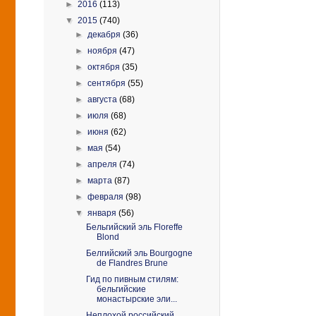
►
2016
(113)
▼
2015
(740)
►
декабря
(36)
►
ноября
(47)
►
октября
(35)
►
сентября
(55)
►
августа
(68)
►
июля
(68)
►
июня
(62)
►
мая
(54)
►
апреля
(74)
►
марта
(87)
►
февраля
(98)
▼
января
(56)
Бельгийский эль Floreffe
Blond
Белгийский эль Bourgogne
de Flandres Brune
Гид по пивным стилям:
бельгийские
монастырские эли...
Неплохой российский