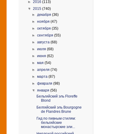
►
2016
(113)
▼
2015
(740)
►
декабря
(36)
►
ноября
(47)
►
октября
(35)
►
сентября
(55)
►
августа
(68)
►
июля
(68)
►
июня
(62)
►
мая
(54)
►
апреля
(74)
►
марта
(87)
►
февраля
(98)
▼
января
(56)
Бельгийский эль Floreffe
Blond
Белгийский эль Bourgogne
de Flandres Brune
Гид по пивным стилям:
бельгийские
монастырские эли...
Неплохой российский