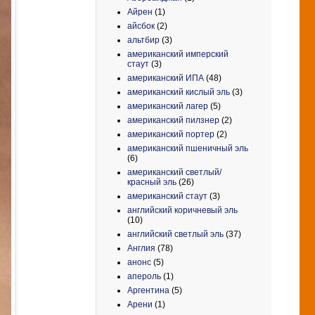
Айрен
(1)
айсбок
(2)
альтбир
(3)
американский имперский
стаут
(3)
американский ИПА
(48)
американский кислый эль
(3)
американский лагер
(5)
американский пилзнер
(2)
американский портер
(2)
американский пшеничный эль
(6)
американский светлый/
красный эль
(26)
американский стаут
(3)
английский коричневый эль
(10)
английский светлый эль
(37)
Англия
(78)
анонс
(5)
апероль
(1)
Аргентина
(5)
Арени
(1)