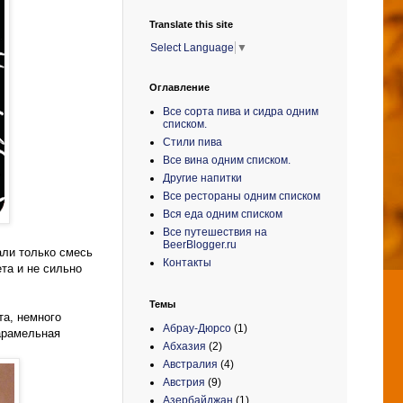
Translate this site
Select Language
▼
Оглавление
Все сорта пива и сидра одним
списком.
Стили пива
Все вина одним списком.
Другие напитки
Все рестораны одним списком
Вся еда одним списком
Все путешествия на
BeerBlogger.ru
али только смесь
Контакты
ета и не сильно
Темы
та, немного
Абрау-Дюрсо
(1)
карамельная
Абхазия
(2)
Австралия
(4)
Австрия
(9)
Азербайджан
(1)