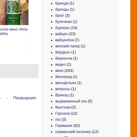
Бренди
(1)
бренды
(1)
брют
(3)
булочная
(1)
бургеры
(14)
елое вино Alma
alley
вайцен
(23)
вайценбок
(7)
венский лагер
(1)
Вердехо
(1)
Верначча
(1)
видео
(1)
вино
(203)
Виноград
(1)
винодельни
(1)
вопросы
(1)
Вранац
(1)
Предыдущее
выдержанный эль
(5)
Вьетнам
(3)
Гарнача
(12)
гёз
(3)
Германия
(82)
германский пилзнер
(12)