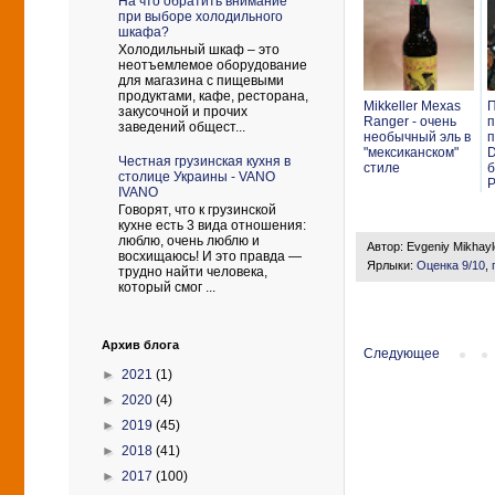
На что обратить внимание
при выборе холодильного
шкафа?
Холодильный шкаф – это
неотъемлемое оборудование
для магазина с пищевыми
продуктами, кафе, ресторана,
Mikkeller Mexas
П
закусочной и прочих
Ranger - очень
п
заведений общест...
необычный эль в
п
"мексиканском"
D
Честная грузинская кухня в
стиле
б
столице Украины - VANO
Р
IVANO
Говорят, что к грузинской
кухне есть 3 вида отношения:
люблю, очень люблю и
Автор:
Evgeniy Mikhay
восхищаюсь! И это правда —
Ярлыки:
Оценка 9/10
,
трудно найти человека,
который смог ...
Архив блога
Следующее
►
2021
(1)
►
2020
(4)
►
2019
(45)
►
2018
(41)
►
2017
(100)