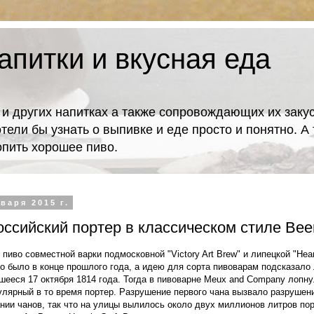
апитки и вкусная еда
 и других напитках а также сопровождающих их закус
отели бы узнать о выпивке и еде просто и понятно. 
попить хорошее пиво.
варя 2015 г.
ссийский портер в классическом стиле Beer
 пиво совместной варки подмосковной "Victory Art Brew" и липецкой "Heart
о было в конце прошлого года, а идею для сорта пивоварам подсказало
шееся 17 октября 1814 года. Тогда в пивоварне Meux and Company лопну
улярный в то время портер. Разрушение первого чана вызвало разрушен
нии чанов, так что на улицы вылилось около двух миллионов литров пор