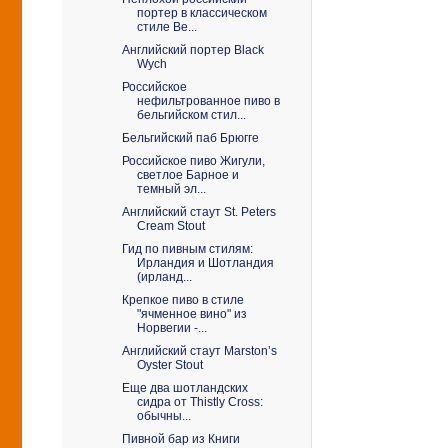
портер в классическом
стиле Be...
Английский портер Black
Wych
Российское
нефильтрованное пиво в
бельгийском стил...
Бельгийский паб Брюгге
Российское пиво Жигули,
светлое Барное и
темный эл...
Английский стаут St. Peters
Cream Stout
Гид по пивным стилям:
Ирландия и Шотландия
(ирланд...
Крепкое пиво в стиле
"ячменное вино" из
Норвегии -...
Английский стаут Marston’s
Oyster Stout
Еще два шотландских
сидра от Thistly Cross:
обычны...
Пивной бар из Книги