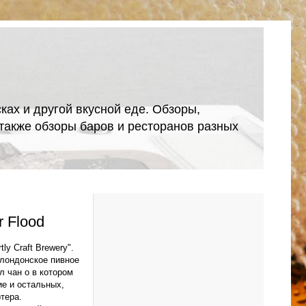
ках и другой вкусной еде. Обзоры,
А также обзоры баров и ресторанов разных
 Flood
ly Craft Brewery".
 лондонское пивное
л чан о в котором
ие и остальных,
тера.