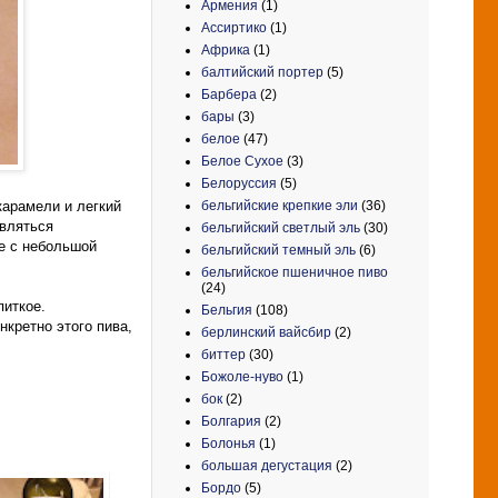
Армения
(1)
Ассиртико
(1)
Африка
(1)
балтийский портер
(5)
Барбера
(2)
бары
(3)
белое
(47)
Белое Сухое
(3)
Белоруссия
(5)
бельгийские крепкие эли
(36)
карамели и легкий
являться
бельгийский светлый эль
(30)
ое с небольшой
бельгийский темный эль
(6)
бельгийское пшеничное пиво
(24)
питкое.
Бельгия
(108)
нкретно этого пива,
берлинский вайсбир
(2)
биттер
(30)
Божоле-нуво
(1)
бок
(2)
Болгария
(2)
Болонья
(1)
большая дегустация
(2)
Бордо
(5)