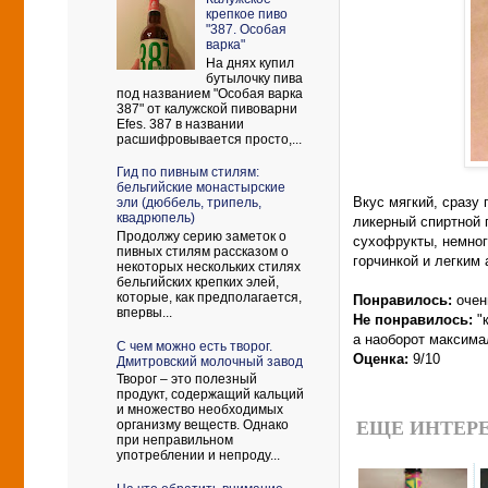
крепкое пиво
"387. Особая
варка"
На днях купил
бутылочку пива
под названием "Особая варка
387" от калужской пивоварни
Efes. 387 в названии
расшифровывается просто,...
Гид по пивным стилям:
бельгийские монастырские
Вкус мягкий, сразу
эли (дюббель, трипель,
квадрюпель)
ликерный спиртной 
Продолжу серию заметок о
сухофрукты, немног
пивных стилям рассказом о
горчинкой и легким
некоторых нескольких стилях
бельгийских крепких элей,
которые, как предполагается,
Понравилось:
очен
впервы...
Не понравилось:
"к
а наоборот максима
С чем можно есть творог.
Оценка:
9/10
Дмитровский молочный завод
Творог – это полезный
продукт, содержащий кальций
и множество необходимых
организму веществ. Однако
ЕЩЕ ИНТЕРЕ
при неправильном
употреблении и непроду...