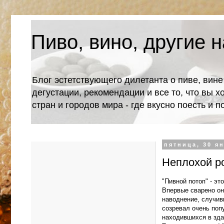
Пиво, вино, другие н
Блог эстетствующего дилетанта о пиве, вине
дегустации, рекомендации и все то, что вы х
стран и городов мира - где вкусно поесть и 
пятница, 30 ян
Неплохой ро
"Пивной потоп" - это
Впервые сварено он
наводнение, случив
созревал очень поп
находившихся в зда