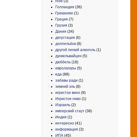
гозе
(3)
Голландия
(36)
Греканико
(1)
Греция
(7)
Грузия
(3)
Дания
(34)
дегустация
(6)
доппельбок
(8)
другой легкий алкоголь
(1)
дункельвайцен
(5)
дюббель
(18)
евролагеры
(5)
еда
(88)
забавы ради
(1)
зимний эль
(8)
игристое вино
(9)
Игристое пиво
(1)
Израиль
(2)
имперский стаут
(38)
Индия
(1)
интересно
(41)
информация
(3)
ИПА
(45)