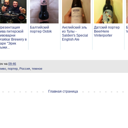
резентация
Балтийский
Английский эль
Датский портер
Б
ива питерской
портер Oobik
из Тулы -
BeerHere
V
ивоварни
Salden's Special
Vinterporter
rakkar Brewery в
English Ale
аре "Эрик
ыжи...
lov
на
09:46
пиво
,
портер
,
Россия
,
темное
Главная страница