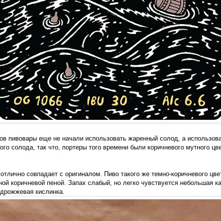
дов пивовары еще не начали использовать жаренный солод, а использов
ого солода, так что, портеры того времени были коричневого мутного цв
 отлично совпадает с оригиналом. Пиво такого же темно-коричневого цве
ной коричневой пеной. Запах слабый, но легко чувствуется небольшая 
 дрожжевая кислинка.