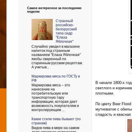
Самое интересное за последнюю
неделю
Странный
российско-
белорусский
типа сидр
"Елаха
Яблочная"
Случайно увидел в магазине
напиток под странным
названием "Елаха Яблочная"
якобы сваренный по
старинным русским рецептам.
А учитыв...
Маркировка мяса по ГОСТу в
РФ
В начале 1800-х го
Маркировка мяса – это
светлого и коричнев
нанесение на
плотными.
потребительскую или
транспортную тару
информации, которая дает
По цвету Beer Flood
возможность покупателям и
мутноватое с обиль
контролирующим ...
сладость и квасная
Какие стили пива бывают (по
странам)
Видов пива в мире на самом