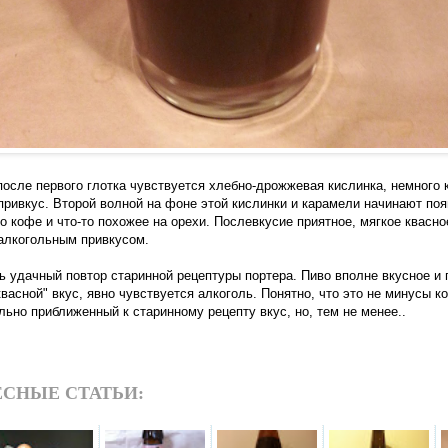
 после первого глотка чувствуется хлебно-дрожжевая кислинка, немного 
привкус. Второй волной на фоне этой кислинки и карамели начинают по
о кофе и что-то похожее на орехи. Послевкусие приятное, мягкое квасн
 алкогольным привкусом.
ь удачный повтор старинной рецептуры портера. Пиво вполне вкусное и 
васной" вкус, явно чувствуется алкоголь. Понятно, что это не минусы ко
льно приближенный к старинному рецепту вкус, но, тем не менее..
СНЫЕ СТАТЬИ: