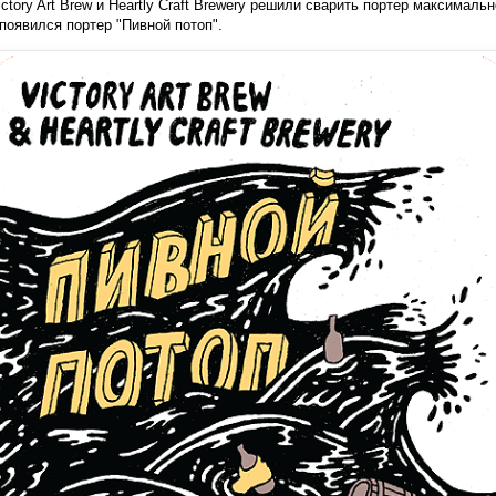
Victory Art Brew и Heartly Craft Brewery решили сварить портер максималь
 появился портер "Пивной потоп".