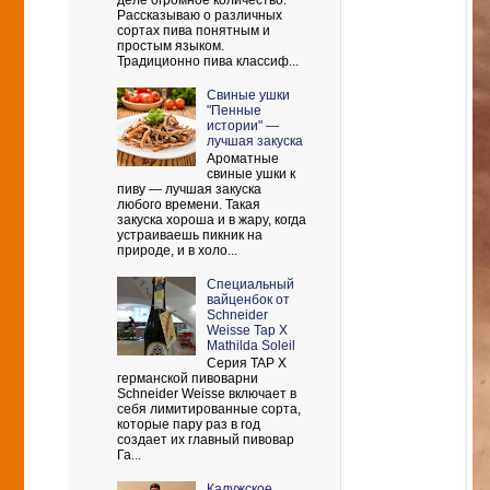
деле огромное количество.
Рассказываю о различных
сортах пива понятным и
простым языком.
Традиционно пива классиф...
Свиные ушки
"Пенные
истории" —
лучшая закуска
Ароматные
свиные ушки к
пиву — лучшая закуска
любого времени. Такая
закуска хороша и в жару, когда
устраиваешь пикник на
природе, и в холо...
Cпециальный
вайценбок от
Schneider
Weisse Tap X
Mathilda Soleil
Серия TAP X
германской пивоварни
Schneider Weisse включает в
себя лимитированные сорта,
которые пару раз в год
создает их главный пивовар
Га...
Калужское