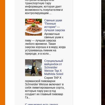
потребительскую или
транспортную тару
информации, которая дает
возможность покупателям и
контролирующим ...
Свиные ушки
"Пенные
истории" —
лучшая закуска
Ароматные
свиные ушки к
пиву — лучшая закуска
любого времени. Такая
закуска хороша и в жару, когда
устраиваешь пикник на
природе, и в холо...
Cпециальный
вайценбок от
Schneider
Weisse Tap X
Mathilda Soleil
Серия TAP X
германской пивоварни
Schneider Weisse включает в
себя лимитированные сорта,
которые пару раз в год
создает их главный пивовар
Га...
С чем можно есть творог.