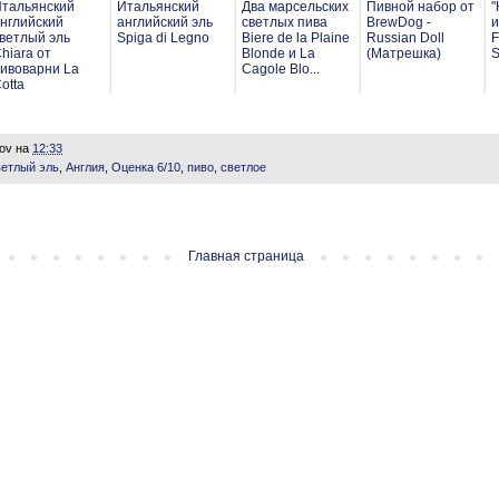
тальянский
Итальянский
Два марсельских
Пивной набор от
"
нглийский
английский эль
светлых пива
BrewDog -
и
ветлый эль
Spiga di Legno
Biere de la Plaine
Russian Doll
F
hiara от
Blonde и La
(Матрешка)
S
ивоварни La
Cagole Blo...
otta
lov
на
12:33
ветлый эль
,
Англия
,
Оценка 6/10
,
пиво
,
светлое
Главная страница