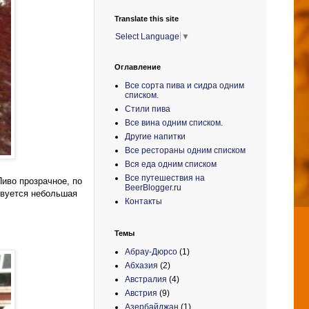
Translate this site
Select Language
▼
Оглавление
Все сорта пива и сидра одним
списком.
Стили пива
Все вина одним списком.
Другие напитки
Все рестораны одним списком
Вся еда одним списком
Все путешествия на
Пиво прозрачное, по
BeerBlogger.ru
ствуется небольшая
Контакты
Темы
Абрау-Дюрсо
(1)
Абхазия
(2)
Австралия
(4)
Австрия
(9)
Азербайджан
(1)