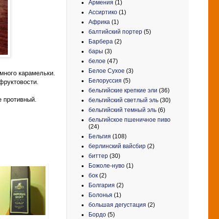
Армения
(1)
Ассиртико
(1)
Африка
(1)
балтийский портер
(5)
Барбера
(2)
бары
(3)
белое
(47)
Белое Сухое
(3)
емного карамельки.
Белоруссия
(5)
 фруктовости.
бельгийские крепкие эли
(36)
е противный.
бельгийский светлый эль
(30)
бельгийский темный эль
(6)
бельгийское пшеничное пиво
(24)
Бельгия
(108)
берлинский вайсбир
(2)
биттер
(30)
Божоле-нуво
(1)
бок
(2)
Болгария
(2)
Болонья
(1)
большая дегустация
(2)
Бордо
(5)