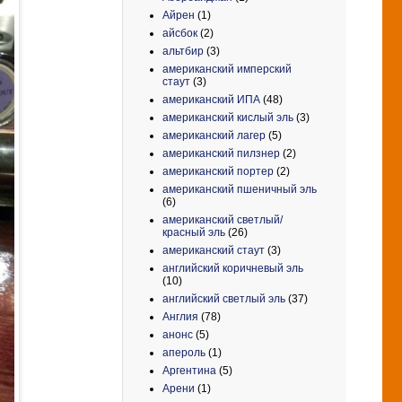
Айрен
(1)
айсбок
(2)
альтбир
(3)
американский имперский
стаут
(3)
американский ИПА
(48)
американский кислый эль
(3)
американский лагер
(5)
американский пилзнер
(2)
американский портер
(2)
американский пшеничный эль
(6)
американский светлый/
красный эль
(26)
американский стаут
(3)
английский коричневый эль
(10)
английский светлый эль
(37)
Англия
(78)
анонс
(5)
апероль
(1)
Аргентина
(5)
Арени
(1)