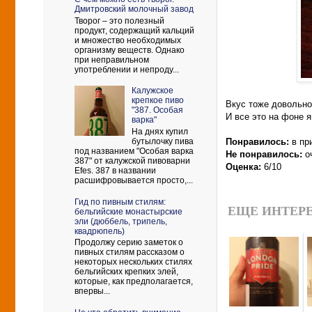
Дмитровский молочный завод
Творог – это полезный
продукт, содержащий кальций
и множество необходимых
организму веществ. Однако
при неправильном
употреблении и непроду...
Калужское
крепкое пиво
Вкус тоже довольно
"387. Особая
И все это на фоне я
варка"
На днях купил
бутылочку пива
Понравилось:
в при
под названием "Особая варка
Не понравилось:
о
387" от калужской пивоварни
Оценка:
6/10
Efes. 387 в названии
расшифровывается просто,...
Гид по пивным стилям:
ЕЩЕ ИНТЕРЕ
бельгийские монастырские
эли (дюббель, трипель,
квадрюпель)
Продолжу серию заметок о
пивных стилям рассказом о
некоторых нескольких стилях
бельгийских крепких элей,
которые, как предполагается,
впервы...