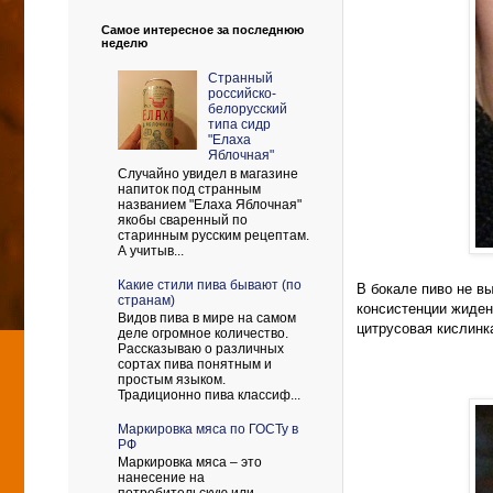
Самое интересное за последнюю
неделю
Странный
российско-
белорусский
типа сидр
"Елаха
Яблочная"
Случайно увидел в магазине
напиток под странным
названием "Елаха Яблочная"
якобы сваренный по
старинным русским рецептам.
А учитыв...
Какие стили пива бывают (по
В бокале пиво не вы
странам)
консистенции жиден
Видов пива в мире на самом
цитрусовая кислинка
деле огромное количество.
Рассказываю о различных
сортах пива понятным и
простым языком.
Традиционно пива классиф...
Маркировка мяса по ГОСТу в
РФ
Маркировка мяса – это
нанесение на