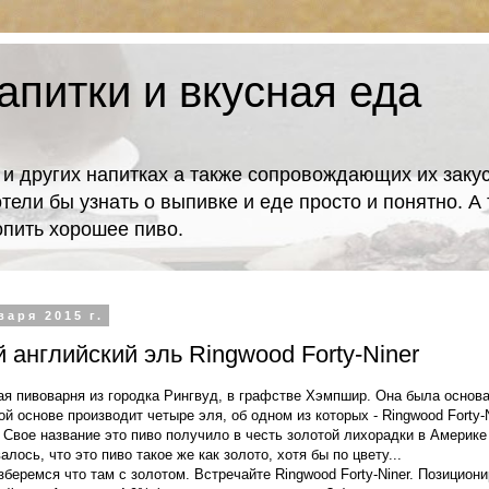
апитки и вкусная еда
 и других напитках а также сопровождающих их закус
отели бы узнать о выпивке и еде просто и понятно. 
попить хорошее пиво.
варя 2015 г.
 английский эль Ringwood Forty-Niner
ая пивоварня из городка Рингвуд, в графстве Хэмпшир. Она была основан
ой основе производит четыре эля, об одном из которых - Ringwood Forty-N
 Свое название это пиво получило в честь золотой лихорадки в Америке 
лось, что это пиво такое же как золото, хотя бы по цвету...
беремся что там с золотом. Встречайте Ringwood Forty-Niner. Позициони