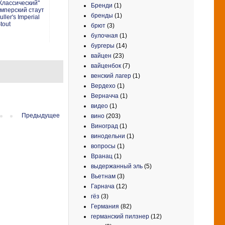
Классический"
Бренди
(1)
мперский стаут
бренды
(1)
uller's Imperial
tout
брют
(3)
булочная
(1)
бургеры
(14)
вайцен
(23)
вайценбок
(7)
венский лагер
(1)
Вердехо
(1)
Верначча
(1)
видео
(1)
Предыдущее
вино
(203)
Виноград
(1)
винодельни
(1)
вопросы
(1)
Вранац
(1)
выдержанный эль
(5)
Вьетнам
(3)
Гарнача
(12)
гёз
(3)
Германия
(82)
германский пилзнер
(12)