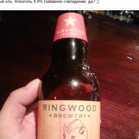
й эль. Алкоголь 4.9% (забавное совпадение, да? ;)