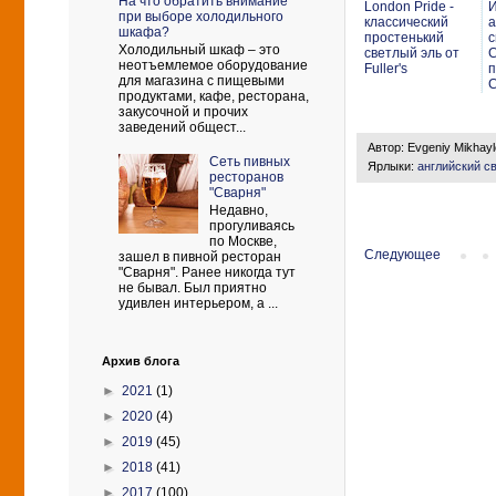
На что обратить внимание
London Pride -
И
при выборе холодильного
классический
а
шкафа?
простенький
с
Холодильный шкаф – это
светлый эль от
C
неотъемлемое оборудование
Fuller's
п
для магазина с пищевыми
C
продуктами, кафе, ресторана,
закусочной и прочих
заведений общест...
Автор:
Evgeniy Mikhay
Сеть пивных
Ярлыки:
английский с
ресторанов
"Сварня"
Недавно,
прогуливаясь
по Москве,
Следующее
зашел в пивной ресторан
"Сварня". Ранее никогда тут
не бывал. Был приятно
удивлен интерьером, а ...
Архив блога
►
2021
(1)
►
2020
(4)
►
2019
(45)
►
2018
(41)
►
2017
(100)