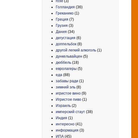
гозе
(3)
Голландия
(36)
Греканико
(1)
Греция
(7)
Грузия
(3)
Дания
(34)
дегустация
(6)
доппельбок
(8)
другой легкий алкоголь
(1)
дункельвайцен
(5)
дюббель
(18)
евролагеры
(5)
еда
(88)
забавы ради
(1)
зимний эль
(8)
игристое вино
(9)
Игристое пиво
(1)
Израиль
(2)
имперский стаут
(38)
Индия
(1)
интересно
(41)
информация
(3)
ИПА
(45)