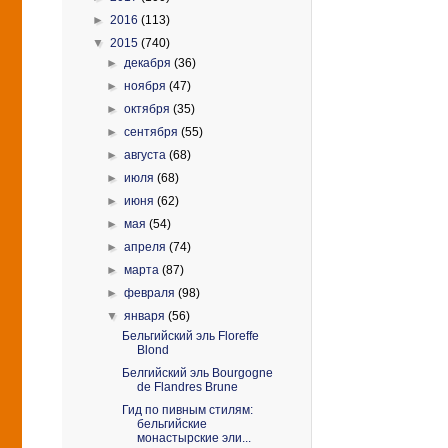
►
2016
(113)
▼
2015
(740)
►
декабря
(36)
►
ноября
(47)
►
октября
(35)
►
сентября
(55)
►
августа
(68)
►
июля
(68)
►
июня
(62)
►
мая
(54)
►
апреля
(74)
►
марта
(87)
►
февраля
(98)
▼
января
(56)
Бельгийский эль Floreffe
Blond
Белгийский эль Bourgogne
de Flandres Brune
Гид по пивным стилям:
бельгийские
монастырские эли...