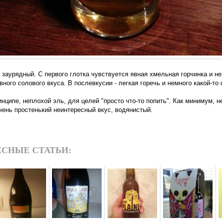
 заурядный. С первого глотка чувствуется явная хмельная горчинка и н
вного солового вкуса. В послевкусии - легкая горечь и немного какой-то
нципе, неплохой эль, для целей "просто что-то попить". Как минимум, н
чень простенький неинтересный вкус, водянистый.
СНЫЕ СТАТЬИ: