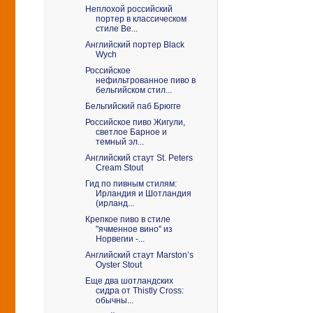
Неплохой российский
портер в классическом
стиле Be...
Английский портер Black
Wych
Российское
нефильтрованное пиво в
бельгийском стил...
Бельгийский паб Брюгге
Российское пиво Жигули,
светлое Барное и
темный эл...
Английский стаут St. Peters
Cream Stout
Гид по пивным стилям:
Ирландия и Шотландия
(ирланд...
Крепкое пиво в стиле
"ячменное вино" из
Норвегии -...
Английский стаут Marston’s
Oyster Stout
Еще два шотландских
сидра от Thistly Cross:
обычны...