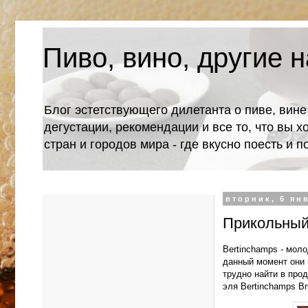
Пиво, вино, другие н
Блог эстетствующего дилетанта о пиве, вине
дегустации, рекомендации и все то, что вы х
стран и городов мира - где вкусно поесть и 
вторник, 6 янв
Прикольный 
Bertinchamps - моло
данный момент они в
трудно найти в про
эля Bertinchamps Br