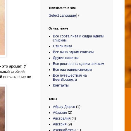
Translate this site
Select Language
▼
Оглавление
Все сорта пива и сидра одним
списком.
Стили пива
Все вина одним списком.
Другие напитки
Все рестораны одним списком
 это аромат. У
Вся еда одним списком
льный стойкий
Все путешествия на
ой впечатление не
BeerBlogger.ru
Контакты
Темы
Абрау-Дюрсо
(1)
Абхазия
(2)
Австралия
(4)
Австрия
(9)
Азербайджан
(1)