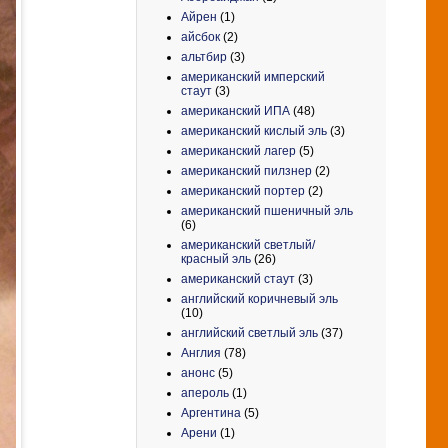
Айрен
(1)
айсбок
(2)
альтбир
(3)
американский имперский
стаут
(3)
американский ИПА
(48)
американский кислый эль
(3)
американский лагер
(5)
американский пилзнер
(2)
американский портер
(2)
американский пшеничный эль
(6)
американский светлый/
красный эль
(26)
американский стаут
(3)
английский коричневый эль
(10)
английский светлый эль
(37)
Англия
(78)
анонс
(5)
апероль
(1)
Аргентина
(5)
Арени
(1)