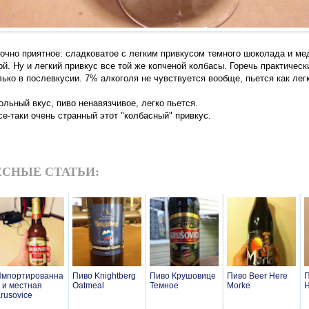
точно приятное: сладковатое с легким привкусом темного шоколада и ме
й. Ну и легкий привкус все той же копченой колбасы. Горечь практическ
лько в послевкусии. 7% алкоголя не чувствуется вообще, пьется как лег
льный вкус, пиво ненавязчивое, легко пьется.
е-таки очень странный этот "колбасный" привкус.
СНЫЕ СТАТЬИ:
Импортированна
Пиво Knightberg
Пиво Крушовице
Пиво Beer Here
П
 и местная
Oatmeal
Темное
Morke
H
rusovice