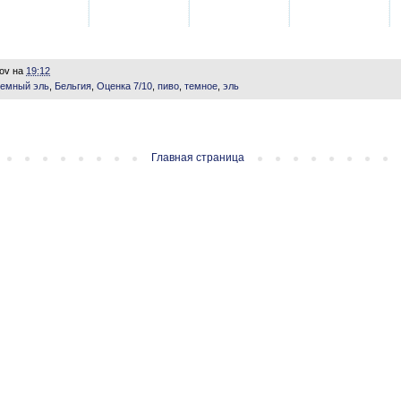
lov
на
19:12
темный эль
,
Бельгия
,
Оценка 7/10
,
пиво
,
темное
,
эль
Главная страница