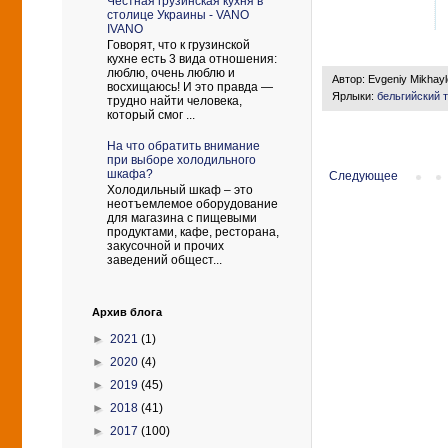
Честная грузинская кухня в
столице Украины - VANO
IVANO
Говорят, что к грузинской
кухне есть 3 вида отношения:
люблю, очень люблю и
Автор:
Evgeniy Mikhay
восхищаюсь! И это правда —
Ярлыки:
бельгийский 
трудно найти человека,
который смог ...
На что обратить внимание
при выборе холодильного
шкафа?
Следующее
Холодильный шкаф – это
неотъемлемое оборудование
для магазина с пищевыми
продуктами, кафе, ресторана,
закусочной и прочих
заведений общест...
Архив блога
►
2021
(1)
►
2020
(4)
►
2019
(45)
►
2018
(41)
►
2017
(100)