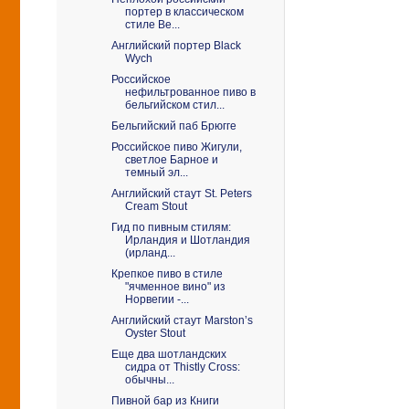
портер в классическом
стиле Be...
Английский портер Black
Wych
Российское
нефильтрованное пиво в
бельгийском стил...
Бельгийский паб Брюгге
Российское пиво Жигули,
светлое Барное и
темный эл...
Английский стаут St. Peters
Cream Stout
Гид по пивным стилям:
Ирландия и Шотландия
(ирланд...
Крепкое пиво в стиле
"ячменное вино" из
Норвегии -...
Английский стаут Marston’s
Oyster Stout
Еще два шотландских
сидра от Thistly Cross:
обычны...
Пивной бар из Книги