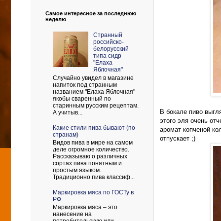
Самое интересное за последнюю
неделю
Странный
российско-
белорусский
типа сидр
"Елаха
Яблочная"
Случайно увидел в магазине
напиток под странным
названием "Елаха Яблочная"
якобы сваренный по
старинным русским рецептам.
В бокале пиво выгля
А учитыв...
этого эля очень от
Какие стили пива бывают (по
аромат копченой кол
странам)
отпускает ;)
Видов пива в мире на самом
деле огромное количество.
Рассказываю о различных
сортах пива понятным и
простым языком.
Традиционно пива классиф...
Маркировка мяса по ГОСТу в
РФ
Маркировка мяса – это
нанесение на