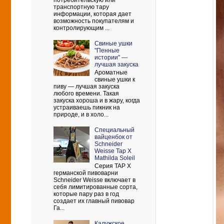
потребительскую или
транспортную тару
информации, которая дает
возможность покупателям и
контролирующим ...
Свиные ушки
"Пенные
истории" —
лучшая закуска
Ароматные
свиные ушки к
пиву — лучшая закуска
любого времени. Такая
закуска хороша и в жару, когда
устраиваешь пикник на
природе, и в холо...
Cпециальный
вайценбок от
Schneider
Weisse Tap X
Mathilda Soleil
Серия TAP X
германской пивоварни
Schneider Weisse включает в
себя лимитированные сорта,
которые пару раз в год
создает их главный пивовар
Га...
Калужское