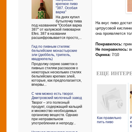
крепкое пиво
"387. Особая
варка"
На днях купил
бутылочку пива
На вкус пиво доста
под названием "Особая варка
цитрусовой кислинко
387" от калужской пивоварни
она проявляется то
Efes. 387 в названии
расшифровывается просто,...
Понравилось:
прико
Гид по пивным стилям:
Не понравилось:
вс
бельгийские монастырские
Оценка:
7/10
эли (дюббель, трипель,
квадрюпель)
Продолжу серию заметок о
пивных стилям рассказом о
некоторых нескольких стилях
ЕЩЕ ИНТЕРЕ
бельгийских крепких элей,
которые, как предполагается,
впервы...
С чем можно есть творог.
Дмитровский молочный завод
Творог – это полезный
продукт, содержащий кальций
и множество необходимых
организму веществ. Однако
Как правильно
при неправильном
пить пиво
я
употреблении и непроду...
K