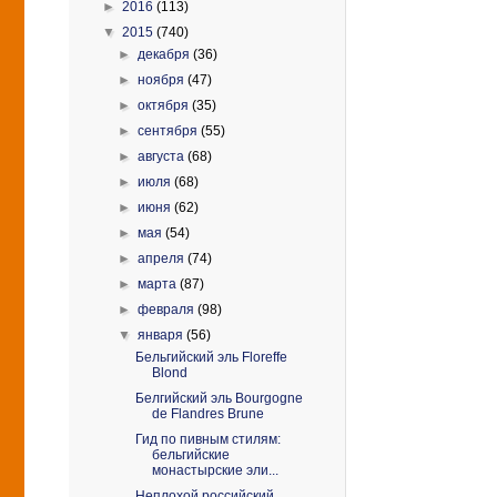
►
2016
(113)
▼
2015
(740)
►
декабря
(36)
►
ноября
(47)
►
октября
(35)
►
сентября
(55)
►
августа
(68)
►
июля
(68)
►
июня
(62)
►
мая
(54)
►
апреля
(74)
►
марта
(87)
►
февраля
(98)
▼
января
(56)
Бельгийский эль Floreffe
Blond
Белгийский эль Bourgogne
de Flandres Brune
Гид по пивным стилям:
бельгийские
монастырские эли...
Неплохой российский