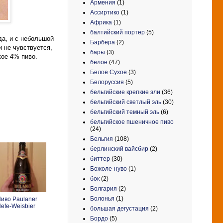
Армения
(1)
Ассиртико
(1)
Африка
(1)
балтийский портер
(5)
да, и с небольшой
Барбера
(2)
и не чувствуется,
бары
(3)
кое 4% пиво.
белое
(47)
Белое Сухое
(3)
Белоруссия
(5)
бельгийские крепкие эли
(36)
бельгийский светлый эль
(30)
бельгийский темный эль
(6)
бельгийское пшеничное пиво
(24)
Бельгия
(108)
берлинский вайсбир
(2)
биттер
(30)
Божоле-нуво
(1)
бок
(2)
Болгария
(2)
Болонья
(1)
иво Paulaner
efe-Weisbier
большая дегустация
(2)
Бордо
(5)