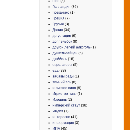
гозе
(3)
Голландия
(36)
Греканико
(1)
Греция
(7)
Грузия
(3)
Дания
(34)
дегустация
(6)
доппельбок
(8)
другой легкий алкоголь
(1)
дункельвайцен
(5)
дюббель
(18)
евролагеры
(5)
еда
(88)
забавы ради
(1)
зимний эль
(8)
игристое вино
(9)
Игристое пиво
(1)
Израиль
(2)
имперский стаут
(38)
Индия
(1)
интересно
(41)
информация
(3)
ИПА
(45)