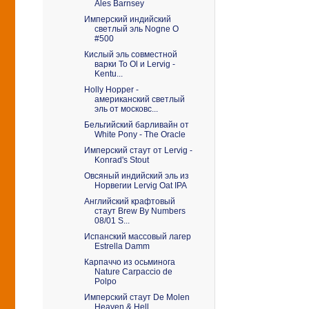
Ales Barnsey
Имперский индийский
светлый эль Nogne O
#500
Кислый эль совместной
варки To Ol и Lervig -
Kentu...
Holly Hopper -
американский светлый
эль от московс...
Бельгийский барливайн от
White Pony - The Oracle
Имперский стаут от Lervig -
Konrad's Stout
Овсяный индийский эль из
Норвегии Lervig Oat IPA
Английский крафтовый
стаут Brew By Numbers
08/01 S...
Испанский массовый лагер
Estrella Damm
Карпаччо из осьминога
Nature Carpaccio de
Polpo
Имперский стаут De Molen
Heaven & Hell