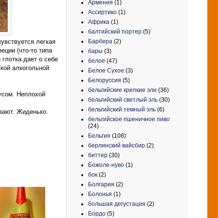
Армения
(1)
Ассиртико
(1)
Африка
(1)
балтийский портер
(5)
Барбера
(2)
увствуется легкая
еции (что-то типа
бары
(3)
 глотка дает о себе
белое
(47)
гкой алкогольной
Белое Сухое
(3)
Белоруссия
(5)
бельгийские крепкие эли
(36)
усом. Неплохой
бельгийский светлый эль
(30)
бельгийский темный эль
(6)
вают. Жиденько.
бельгийское пшеничное пиво
(24)
Бельгия
(108)
берлинский вайсбир
(2)
биттер
(30)
Божоле-нуво
(1)
бок
(2)
Болгария
(2)
Болонья
(1)
большая дегустация
(2)
Бордо
(5)