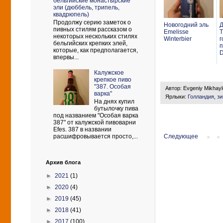
бельгийские монастырские
эли (дюббель, трипель,
квадрюпель)
Продолжу серию заметок о
Новогодний эль
Д
пивных стилям рассказом о
Emelisse
T
некоторых нескольких стилях
Winterbier
г
бельгийских крепких элей,
п
которые, как предполагается,
впервы...
Калужское
крепкое пиво
"387. Особая
Автор:
Evgeniy Mikhay
варка"
Ярлыки:
Голландия
,
зи
На днях купил
бутылочку пива
под названием "Особая варка
387" от калужской пивоварни
Efes. 387 в названии
Следующее
расшифровывается просто,...
Архив блога
►
2021
(1)
►
2020
(4)
►
2019
(45)
►
2018
(41)
►
2017
(100)