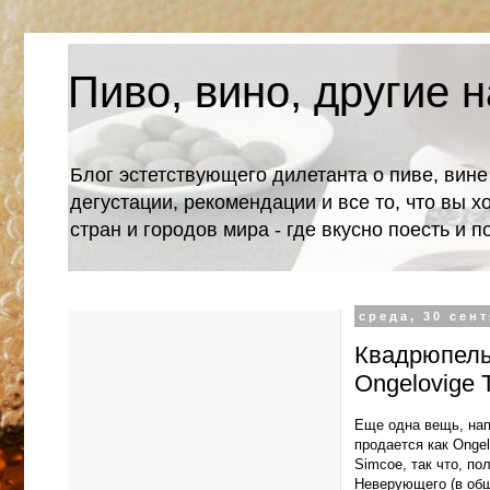
Пиво, вино, другие н
Блог эстетствующего дилетанта о пиве, вине
дегустации, рекомендации и все то, что вы х
стран и городов мира - где вкусно поесть и 
среда, 30 сент
Квадрюпель 
Ongelovige 
Еще одна вещь, нап
продается как Onge
Simcoe, так что, п
Неверующего (в общ