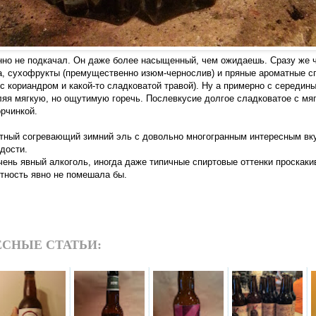
нно не подкачал. Он даже более насыщенный, чем ожидаешь. Сразу же ч
а, сухофрукты (премущественно изюм-чернослив) и пряные ароматные сп
 с кориандром и какой-то сладковатой травой). Ну а примерно с середины
ляя мягкую, но ощутимую горечь. Послевкусие долгое сладковатое с мя
орчинкой.
тный согревающий зимний эль с довольно многогранным интересным вк
дости.
чень явный алкоголь, иногда даже типичные спиртовые оттенки проскаки
отность явно не помешала бы.
СНЫЕ СТАТЬИ: