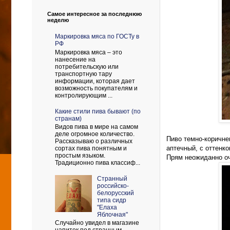
Самое интересное за последнюю
неделю
Маркировка мяса по ГОСТу в
РФ
Маркировка мяса – это
нанесение на
потребительскую или
транспортную тару
информации, которая дает
возможность покупателям и
контролирующим ...
Какие стили пива бывают (по
странам)
Видов пива в мире на самом
деле огромное количество.
Пиво темно-коричне
Рассказываю о различных
аптечный, с оттенк
сортах пива понятным и
простым языком.
Прям неожиданно оч
Традиционно пива классиф...
Странный
российско-
белорусский
типа сидр
"Елаха
Яблочная"
Случайно увидел в магазине