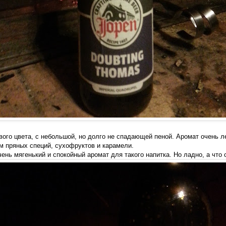
вого цвета, с небольшой, но долго не спадающей пеной. Аромат очень л
ом пряных специй, сухофруктов и карамели.
ень мягенький и спокойный аромат для такого напитка. Но ладно, а что 