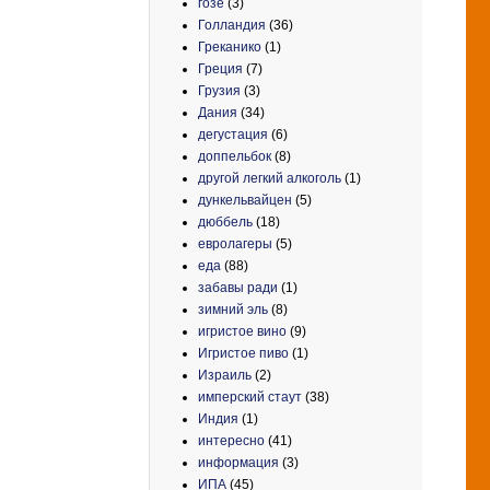
гозе
(3)
Голландия
(36)
Греканико
(1)
Греция
(7)
Грузия
(3)
Дания
(34)
дегустация
(6)
доппельбок
(8)
другой легкий алкоголь
(1)
дункельвайцен
(5)
дюббель
(18)
евролагеры
(5)
еда
(88)
забавы ради
(1)
зимний эль
(8)
игристое вино
(9)
Игристое пиво
(1)
Израиль
(2)
имперский стаут
(38)
Индия
(1)
интересно
(41)
информация
(3)
ИПА
(45)