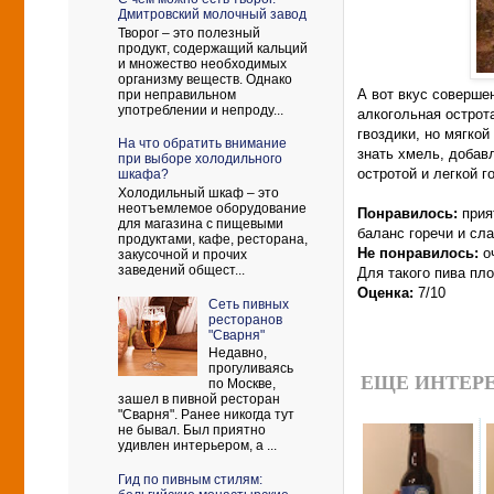
Дмитровский молочный завод
Творог – это полезный
продукт, содержащий кальций
и множество необходимых
организму веществ. Однако
А вот вкус соверше
при неправильном
употреблении и непроду...
алкогольная острот
гвоздики, но мягкой
На что обратить внимание
знать хмель, добав
при выборе холодильного
остротой и легкой г
шкафа?
Холодильный шкаф – это
неотъемлемое оборудование
Понравилось:
прия
для магазина с пищевыми
баланс горечи и сла
продуктами, кафе, ресторана,
Не понравилось:
о
закусочной и прочих
заведений общест...
Для такого пива пл
Оценка:
7/10
Сеть пивных
ресторанов
"Сварня"
Недавно,
прогуливаясь
ЕЩЕ ИНТЕРЕ
по Москве,
зашел в пивной ресторан
"Сварня". Ранее никогда тут
не бывал. Был приятно
удивлен интерьером, а ...
Гид по пивным стилям: