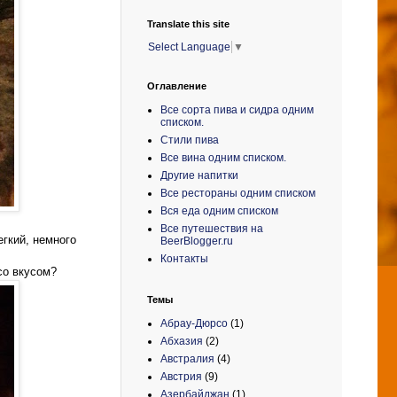
Translate this site
Select Language
▼
Оглавление
Все сорта пива и сидра одним
списком.
Стили пива
Все вина одним списком.
Другие напитки
Все рестораны одним списком
Вся еда одним списком
Все путешествия на
егкий, немного
BeerBlogger.ru
Контакты
со вкусом?
Темы
Абрау-Дюрсо
(1)
Абхазия
(2)
Австралия
(4)
Австрия
(9)
Азербайджан
(1)