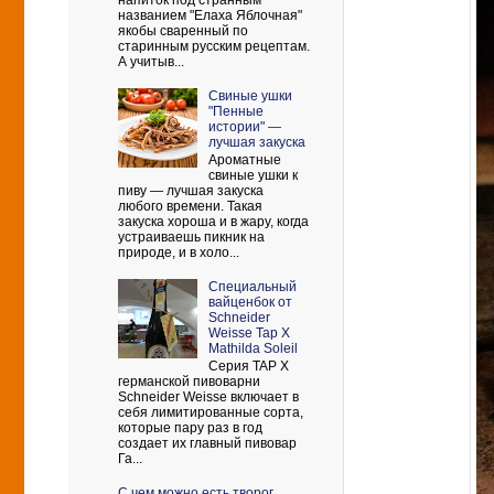
напиток под странным
названием "Елаха Яблочная"
якобы сваренный по
старинным русским рецептам.
А учитыв...
Свиные ушки
"Пенные
истории" —
лучшая закуска
Ароматные
свиные ушки к
пиву — лучшая закуска
любого времени. Такая
закуска хороша и в жару, когда
устраиваешь пикник на
природе, и в холо...
Cпециальный
вайценбок от
Schneider
Weisse Tap X
Mathilda Soleil
Серия TAP X
германской пивоварни
Schneider Weisse включает в
себя лимитированные сорта,
которые пару раз в год
создает их главный пивовар
Га...
С чем можно есть творог.