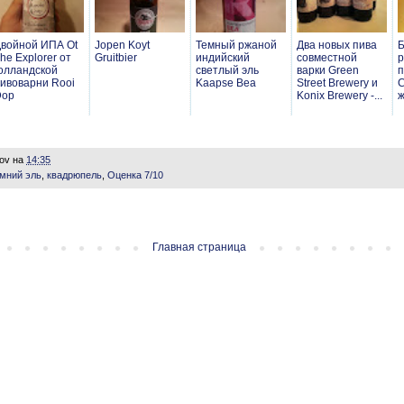
войной ИПА Ot
Jopen Koyt
Темный ржаной
Два новых пива
Б
he Explorer от
Gruitbier
индийский
совместной
р
олландской
светлый эль
варки Green
п
ивоварни Rooi
Kaapse Bea
Street Brewery и
C
Dop
Konix Brewery -...
ж
lov
на
14:35
мний эль
,
квадрюпель
,
Оценка 7/10
Главная страница