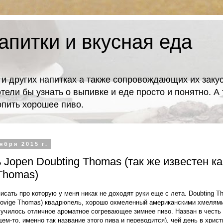
апитки и вкусная еда
 и других напитках а также сопровождающих их закус
отели бы узнать о выпивке и еде просто и понятно. 
попить хорошее пиво.
ября 2015 г.
Jopen Doubting Thomas (так же известен ка
Thomas)
исать про которую у меня никак не доходят руки еще с лета. Doubting T
lovige Thomas) квадрюпель, хорошо охмеленный американскими хмелями 
олучилось отличное ароматное согревающее зимнее пиво. Назван в чест
ем-то, именно так название этого пива и переводится), чей день в хрис