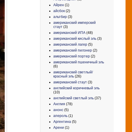
Айрен
(1)
айсбок
(2)
альтбир
(3)
американский имперский
стаут
(3)
американский ИПА
(48)
американский кислый эль
(3)
американский лагер
(5)
американский пилзнер
(2)
американский портер
(2)
американский пшеничный эль
(6)
американский светлый/
красный эль
(26)
американский стаут
(3)
английский коричневый эль
(10)
английский светлый эль
(37)
Англия
(78)
анонс
(5)
апероль
(1)
Аргентина
(5)
Арени
(1)