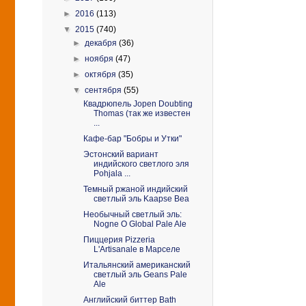
►
2016
(113)
▼
2015
(740)
►
декабря
(36)
►
ноября
(47)
►
октября
(35)
▼
сентября
(55)
Квадрюпель Jopen Doubting
Thomas (так же известен
...
Кафе-бар "Бобры и Утки"
Эстонский вариант
индийского светлого эля
Pohjala ...
Темный ржаной индийский
светлый эль Kaapse Bea
Необычный светлый эль:
Nogne O Global Pale Ale
Пиццерия Pizzeria
L'Artisanale в Марселе
Итальянский американский
светлый эль Geans Pale
Ale
Английский биттер Bath