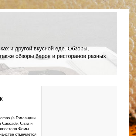
ках и другой вкусной еде. Обзоры,
А также обзоры баров и ресторанов разных
к
homas (в Голландии
Cascade, Cisra и
ь апостола Фомы
тианстве отмечается