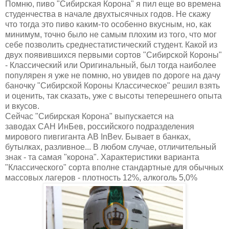
Помню, пиво "Сибирская Корона" я пил еще во времена
студенчества в начале двухтысячных годов. Не скажу
что тогда это пиво каким-то особенно вкусным, но, как
минимум, точно было не самым плохим из того, что мог
себе позволить среднестатистический студент. Какой из
двух появившихся первыми сортов "Сибирской Короны"
- Классический или Оригинальный, был тогда наиболее
популярен я уже не помню, но увидев по дороге на дачу
баночку "Сибирской Короны Классическое" решил взять
и оценить, так сказать, уже с высоты теперешнего опыта
и вкусов.
Сейчас "Сибирская Корона" выпускается на
заводах САН ИнБев, российского подразделения
мирового пивгиганта AB InBev. Бывает в банках,
бутылках, разливное... В любом случае, отличительный
знак - та самая "корона". Характеристики варианта
"Классического" сорта вполне стандартные для обычных
массовых лагеров - плотность 12%, алкоголь 5,0%