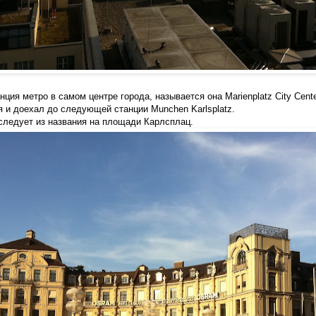
анция ме
тро в самом центре города, называется она
Marienplatz City Cent
я и доехал до следующей станции
Munchen Karlsplatz.
сле
дует и
з наз
вания на
площади Карлсплац.