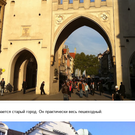
нается старый
город.
Он практически весь п
ешеходный.