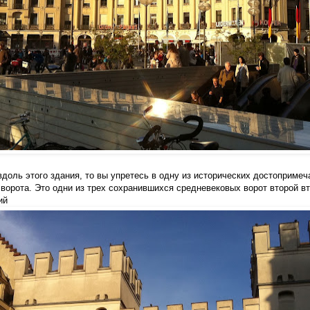
вдоль этого здания
, то вы упретесь
в одну из
исторических достопримеч
ворота
. Это о
дни
из трех сохранившихся средневековых ворот второй в
ий