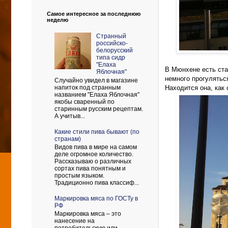
Самое интересное за последнюю
неделю
Странный
российско-
белорусский
типа сидр
"Елаха
В Мюнхе
не есть ст
Яблочная"
немного прогулятьс
Случайно увидел в магазине
напиток под странным
Находится она, как 
названием "Елаха Яблочная"
якобы сваренный по
старинным русским рецептам.
А учитыв...
Какие стили пива бывают (по
странам)
Видов пива в мире на самом
деле огромное количество.
Рассказываю о различных
сортах пива понятным и
простым языком.
Традиционно пива классиф...
Маркировка мяса по ГОСТу в
РФ
Маркировка мяса – это
нанесение на