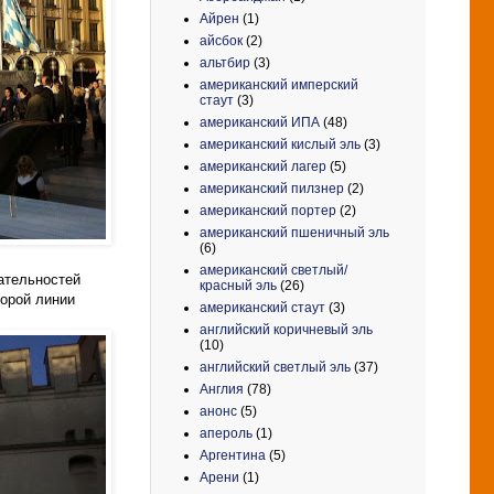
Айрен
(1)
айсбок
(2)
альтбир
(3)
американский имперский
стаут
(3)
американский ИПА
(48)
американский кислый эль
(3)
американский лагер
(5)
американский пилзнер
(2)
американский портер
(2)
американский пшеничный эль
(6)
американский светлый/
ательностей
красный эль
(26)
торой линии
американский стаут
(3)
английский коричневый эль
(10)
английский светлый эль
(37)
Англия
(78)
анонс
(5)
апероль
(1)
Аргентина
(5)
Арени
(1)