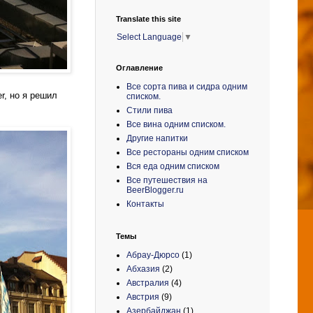
Translate this site
Select Language
▼
Оглавление
Все сорта пива и сидра одним
er
, но я решил
списком.
Стили пива
Все вина одним списком.
Другие напитки
Все рестораны одним списком
Вся еда одним списком
Все путешествия на
BeerBlogger.ru
Контакты
Темы
Абрау-Дюрсо
(1)
Абхазия
(2)
Австралия
(4)
Австрия
(9)
Азербайджан
(1)