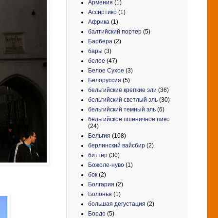
Армения
(1)
Ассиртико
(1)
Африка
(1)
балтийский портер
(5)
Барбера
(2)
бары
(3)
белое
(47)
Белое Сухое
(3)
Белоруссия
(5)
бельгийские крепкие эли
(36)
бельгийский светлый эль
(30)
бельгийский темный эль
(6)
бельгийское пшеничное пиво
(24)
Бельгия
(108)
берлинский вайсбир
(2)
биттер
(30)
Божоле-нуво
(1)
бок
(2)
Болгария
(2)
Болонья
(1)
большая дегустация
(2)
Бордо
(5)