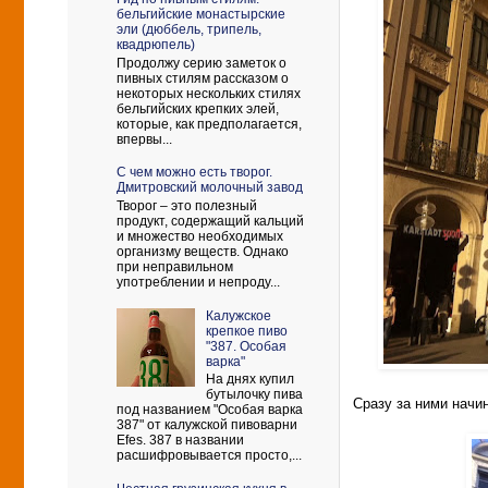
бельгийские монастырские
эли (дюббель, трипель,
квадрюпель)
Продолжу серию заметок о
пивных стилям рассказом о
некоторых нескольких стилях
бельгийских крепких элей,
которые, как предполагается,
впервы...
С чем можно есть творог.
Дмитровский молочный завод
Творог – это полезный
продукт, содержащий кальций
и множество необходимых
организму веществ. Однако
при неправильном
употреблении и непроду...
Калужское
крепкое пиво
"387. Особая
варка"
На днях купил
бутылочку пива
Сразу за ни
ми начи
под названием "Особая варка
387" от калужской пивоварни
Efes. 387 в названии
расшифровывается просто,...