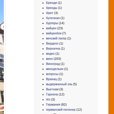
Бренди
(1)
бренды
(1)
брют
(3)
булочная
(1)
бургеры
(14)
вайцен
(23)
вайценбок
(7)
венский лагер
(1)
Вердехо
(1)
Верначча
(1)
видео
(1)
вино
(203)
Виноград
(1)
винодельни
(1)
вопросы
(1)
Вранац
(1)
выдержанный эль
(5)
Вьетнам
(3)
Гарнача
(12)
гёз
(3)
Германия
(82)
германский пилзнер
(12)