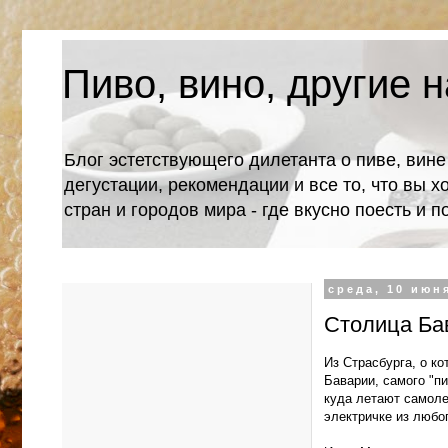
Пиво, вино, другие н
Блог эстетствующего дилетанта о пиве, вине
дегустации, рекомендации и все то, что вы х
стран и городов мира - где вкусно поесть и 
среда, 10 июня
Столица Бав
Из Страсбург
а, о к
Баварии
, самого "п
куда летают самол
электричке из любог