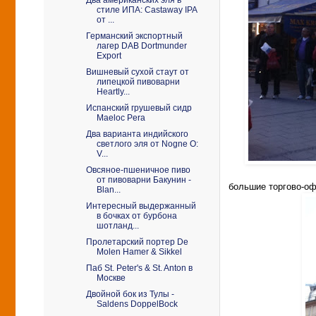
стиле ИПА: Castaway IPA
от ...
Германский экспортный
лагер DAB Dortmunder
Export
Вишневый сухой стаут от
липецкой пивоварни
Heartly...
Испанский грушевый сидр
Maeloc Pera
Два варианта индийского
светлого эля от Nogne O:
V...
Овсяное-пшеничное пиво
от пивоварни Бакунин -
большие торгов
о-о
Blan...
Интересный выдержанный
в бочках от бурбона
шотланд...
Пролетарский портер De
Molen Hamer & Sikkel
Паб St. Peter's & St. Anton в
Москве
Двойной бок из Тулы -
Saldens DoppelBock