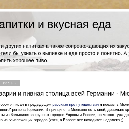
апитки и вкусная еда
 и других напитках а также сопровождающих их закус
отели бы узнать о выпивке и еде просто и понятно. 
попить хорошее пиво.
 2015 г.
арии и пивная столица всей Германии - М
отором я
писал
в
предыдущем
рассказе
про путешествия
я
поехал в Мюн
ивного" региона Германии. В принципе, в Мюнхене есть свой
, до
вольно кр
еты
из большинства крупных
городов Европы и России, но
можно туда до
о из близ
лежащих городов (хотя, в Европе все
находится недалеко ;)