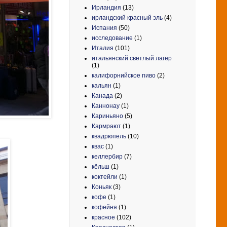
Ирландия
(13)
ирландский красный эль
(4)
Испания
(50)
исследование
(1)
Италия
(101)
итальянский светлый лагер
(1)
калифорнийское пиво
(2)
кальян
(1)
Канада
(2)
Каннонау
(1)
Кариньяно
(5)
Кармрают
(1)
квадрюпель
(10)
квас
(1)
келлербир
(7)
кёльш
(1)
коктейли
(1)
Коньяк
(3)
кофе
(1)
кофейня
(1)
красное
(102)