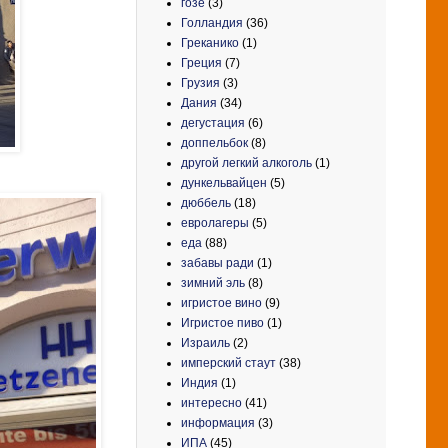
гозе
(3)
Голландия
(36)
Греканико
(1)
Греция
(7)
Грузия
(3)
Дания
(34)
дегустация
(6)
доппельбок
(8)
другой легкий алкоголь
(1)
дункельвайцен
(5)
дюббель
(18)
евролагеры
(5)
еда
(88)
забавы ради
(1)
зимний эль
(8)
игристое вино
(9)
Игристое пиво
(1)
Израиль
(2)
имперский стаут
(38)
Индия
(1)
интересно
(41)
информация
(3)
ИПА
(45)