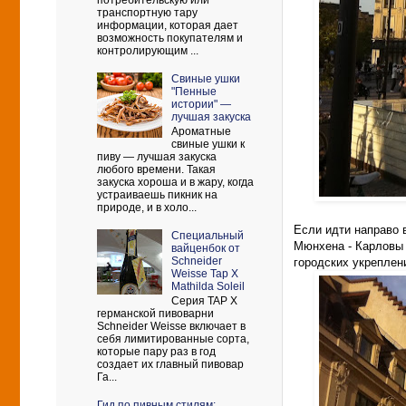
потребительскую или
транспортную тару
информации, которая дает
возможность покупателям и
контролирующим ...
Свиные ушки
"Пенные
истории" —
лучшая закуска
Ароматные
свиные ушки к
пиву — лучшая закуска
любого времени. Такая
закуска хороша и в жару, когда
устраиваешь пикник на
природе, и в холо...
Если идти направо
Cпециальный
Мюнхе
на -
Карловы 
вайценбок от
Schneider
городских укреплен
Weisse Tap X
Mathilda Soleil
Серия TAP X
германской пивоварни
Schneider Weisse включает в
себя лимитированные сорта,
которые пару раз в год
создает их главный пивовар
Га...
Гид по пивным стилям: