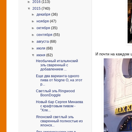
►
2016
(113)
▼
2015
(740)
►
декабря
(36)
►
ноября
(47)
►
октября
(35)
►
сентября
(55)
►
августа
(68)
►
июля
(68)
И почти на каждом 
▼
июня
(62)
Необычный итальянский
эль сваренный с
добавлением ...
Еще два варианта одного
пива от Nogne O, на этот
р...
Светлый эль Ringwood
BoonDoggle
Новый бар Сергея Минаева
с крафтовым пивом -
"Хле...
Японский светлый эль
сваренный полностью из
японск...
Два американских эля в