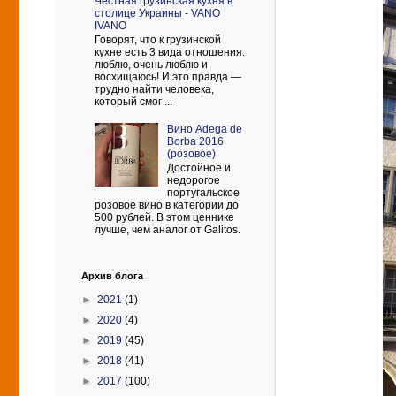
Честная грузинская кухня в
столице Украины - VANO
IVANO
Говорят, что к грузинской
кухне есть 3 вида отношения:
люблю, очень люблю и
восхищаюсь! И это правда —
трудно найти человека,
который смог ...
Вино Adega de
Borba 2016
(розовое)
Достойное и
недорогое
португальское
розовое вино в категории до
500 рублей. В этом ценнике
лучше, чем аналог от Galitos.
Архив блога
►
2021
(1)
►
2020
(4)
►
2019
(45)
►
2018
(41)
►
2017
(100)