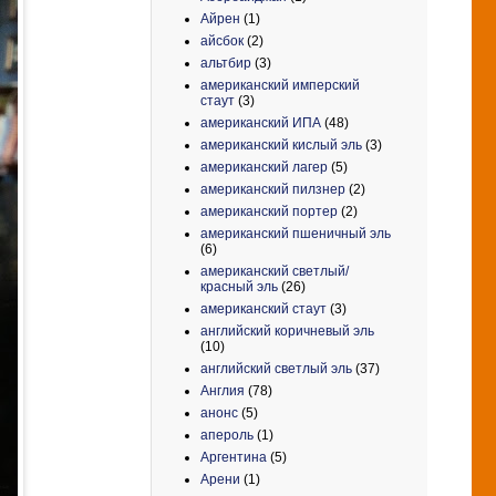
Айрен
(1)
айсбок
(2)
альтбир
(3)
американский имперский
стаут
(3)
американский ИПА
(48)
американский кислый эль
(3)
американский лагер
(5)
американский пилзнер
(2)
американский портер
(2)
американский пшеничный эль
(6)
американский светлый/
красный эль
(26)
американский стаут
(3)
английский коричневый эль
(10)
английский светлый эль
(37)
Англия
(78)
анонс
(5)
апероль
(1)
Аргентина
(5)
Арени
(1)