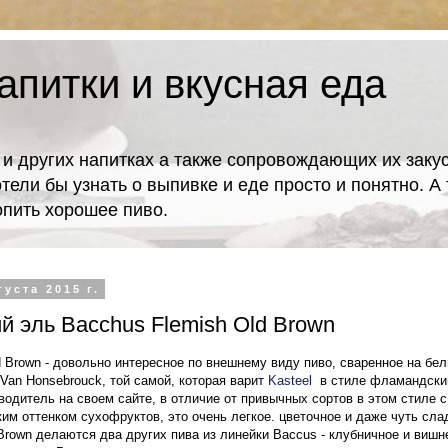
апитки и вкусная еда
 и других напитках а также сопровождающих их закус
отели бы узнать о выпивке и еде просто и понятно. 
попить хорошее пиво.
густа 2015 г.
 эль Bacchus Flemish Old Brown
d Brown - довольно интересное по внешнему виду пиво, сваренное на бел
 Van Honsebrouck, той самой, которая варит
Kasteel
в стиле фламандский
водитель на своем сайте, в отличие от привычных сортов в этом стиле 
им оттенком сухофруктов, это очень легкое. цветочное и даже чуть слад
 Brown делаются два других пива из линейки Baccus - клубничное и вишн