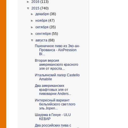
►
2016
(113)
▼
2015
(740)
►
декабря
(36)
►
ноября
(47)
►
октября
(35)
►
сентября
(55)
▼
августа
(68)
Пшеничное пиво из Экз-ан-
Прованса - AixPression
Bl...
Вторая версия
американского красного
эля от яросла...
Итальянский лагер Castello
Amabile
Два американских
крафтовых эля от
пивоварни Anders...
Интересный вариант
бельгийского светлого
эль Jopen...
Шаурма в Генуе - ULU
KEBAP
Два российских пива с