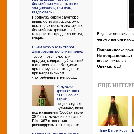
бельгийские монастырские
эли (дюббель, трипель,
квадрюпель)
Продолжу серию заметок о
пивных стилям рассказом о
некоторых нескольких стилях
бельгийских крепких элей,
Вкус кисленький, кв
которые, как предполагается,
впервы...
чего-то напоминающ
С чем можно есть творог.
Понравилось:
прия
Дмитровский молочный завод
Не понравилось:
я
Творог – это полезный
продукт, содержащий кальций
целом, неплохо.
и множество необходимых
Оценка:
7/10
организму веществ. Однако
при неправильном
употреблении и непроду...
ЕЩЕ ИНТЕРЕ
Калужское
крепкое пиво
"387. Особая
варка"
На днях купил
бутылочку пива
под названием "Особая варка
387" от калужской пивоварни
Efes. 387 в названии
расшифровывается просто,...
Пиво Barbe Ruby
Б