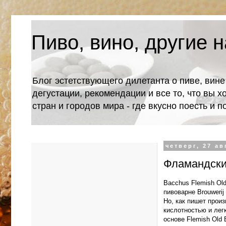
Пиво, вино, другие н
Блог эстетствующего дилетанта о пиве, вине
дегустации, рекомендации и все то, что вы х
стран и городов мира - где вкусно поесть и 
четверг, 27 ав
Фламандский
Bacchus Flemish Ol
пивоварне Brouwerij
Но, как пишет произ
кислотностью и легк
основе Flemish Old