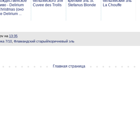
ождественское
бельгийского эля
крепкий эль St.
бельгийский эль
иво - Delirium
Cuvee des Trolls
Stefanus Blonde
La Chouffe
hristmas (оно
е Delirium ...
lov
на
13:35
ка 7/10
,
Фламандский старый/коричневый эль
Главная страница