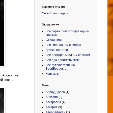
Translate this site
Select Language
▼
Оглавление
Все сорта пива и сидра одним
списком.
Стили пива
Все вина одним списком.
Другие напитки
Все рестораны одним списком
Вся еда одним списком
Все путешествия на
BeerBlogger.ru
Контакты
. Аромат не
й квас и,
Темы
Абрау-Дюрсо
(1)
Абхазия
(2)
Австралия
(4)
Австрия
(9)
Азербайджан
(1)