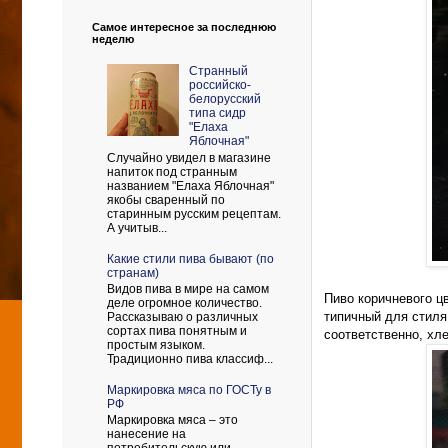
Самое интересное за последнюю
неделю
Странный
российско-
белорусский
типа сидр
"Елаха
Яблочная"
Случайно увидел в магазине
напиток под странным
названием "Елаха Яблочная"
якобы сваренный по
старинным русским рецептам.
А учитыв...
Какие стили пива бывают (по
странам)
Видов пива в мире на самом
Пиво коричневого ц
деле огромное количество.
типичный для стиля
Рассказываю о различных
сортах пива понятным и
соответственно, хл
простым языком.
Традиционно пива классиф...
Маркировка мяса по ГОСТу в
РФ
Маркировка мяса – это
нанесение на