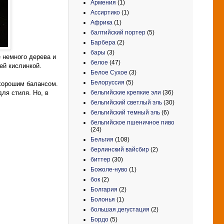
Армения
(1)
Ассиртико
(1)
Африка
(1)
балтийский портер
(5)
Барбера
(2)
бары
(3)
е немного дерева и
белое
(47)
ей кислинкой.
Белое Сухое
(3)
Белоруссия
(5)
 хорошим балансом.
бельгийские крепкие эли
(36)
для стиля. Но, в
бельгийский светлый эль
(30)
бельгийский темный эль
(6)
бельгийское пшеничное пиво
(24)
Бельгия
(108)
берлинский вайсбир
(2)
биттер
(30)
Божоле-нуво
(1)
бок
(2)
Болгария
(2)
Болонья
(1)
большая дегустация
(2)
Бордо
(5)