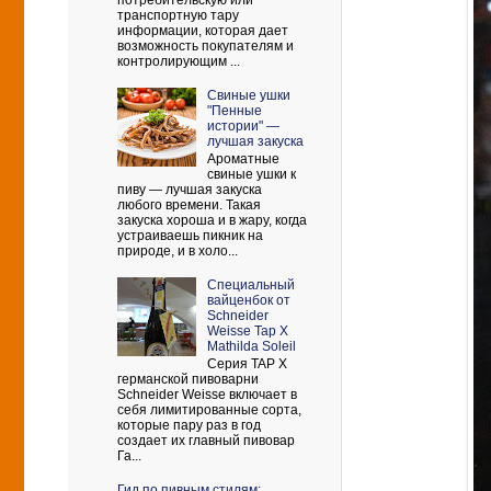
потребительскую или
транспортную тару
информации, которая дает
возможность покупателям и
контролирующим ...
Свиные ушки
"Пенные
истории" —
лучшая закуска
Ароматные
свиные ушки к
пиву — лучшая закуска
любого времени. Такая
закуска хороша и в жару, когда
устраиваешь пикник на
природе, и в холо...
Cпециальный
вайценбок от
Schneider
Weisse Tap X
Mathilda Soleil
Серия TAP X
германской пивоварни
Schneider Weisse включает в
себя лимитированные сорта,
которые пару раз в год
создает их главный пивовар
Га...
Гид по пивным стилям: