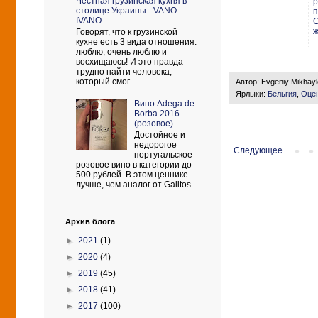
Честная грузинская кухня в
р
столице Украины - VANO
п
IVANO
C
ж
Говорят, что к грузинской
кухне есть 3 вида отношения:
люблю, очень люблю и
восхищаюсь! И это правда —
трудно найти человека,
который смог ...
Автор:
Evgeniy Mikhay
Ярлыки:
Бельгия
,
Оцен
Вино Adega de
Borba 2016
(розовое)
Достойное и
недорогое
Следующее
португальское
розовое вино в категории до
500 рублей. В этом ценнике
лучше, чем аналог от Galitos.
Архив блога
►
2021
(1)
►
2020
(4)
►
2019
(45)
►
2018
(41)
►
2017
(100)