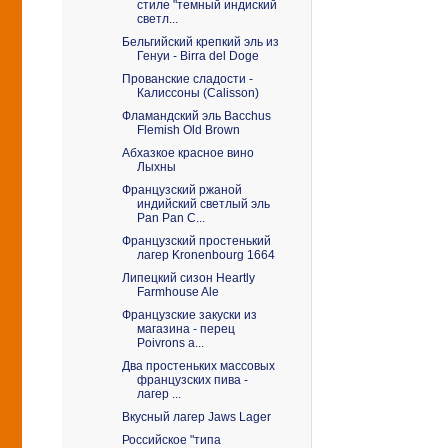
стиле "темный индиский
светл...
Бельгийский крепкий эль из
Генуи - Birra del Doge
Прованские сладости -
Калиссоны (Calisson)
Фламандский эль Bacchus
Flemish Old Brown
Абхазкое красное вино
Лыхны
Французский ржаной
индийский светлый эль
Pan Pan C...
Французский простенький
лагер Kronenbourg 1664
Липецкий сизон Heartly
Farmhouse Ale
Французские закуски из
магазина - перец
Poivrons a...
Два простеньких массовых
французских пива -
лагер ...
Вкусный лагер Jaws Lager
Российское "типа