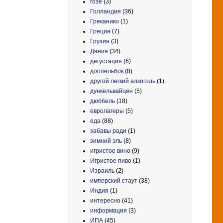
гозе
(3)
Голландия
(36)
Греканико
(1)
Греция
(7)
Грузия
(3)
Дания
(34)
дегустация
(6)
доппельбок
(8)
другой легкий алкоголь
(1)
дункельвайцен
(5)
дюббель
(18)
евролагеры
(5)
еда
(88)
забавы ради
(1)
зимний эль
(8)
игристое вино
(9)
Игристое пиво
(1)
Израиль
(2)
имперский стаут
(38)
Индия
(1)
интересно
(41)
информация
(3)
ИПА
(45)