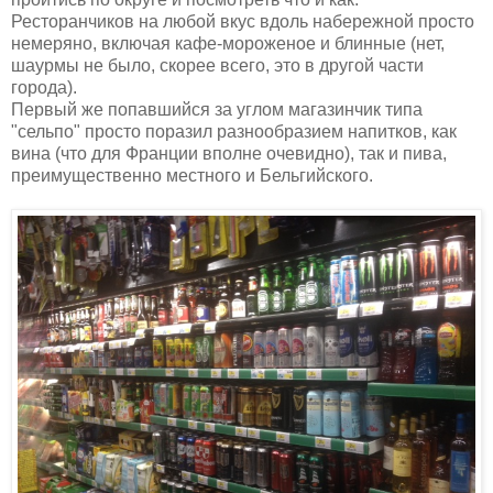
Ресторанчиков на любой вкус вдоль набережной просто
немеряно, включая кафе-мороженое и блинные (нет,
шаурмы не было, скорее всего, это в другой части
города).
Первый же попавшийся за углом магазинчик типа
"сельпо" просто поразил разнообразием напитков, как
вина (что для Франции вполне очевидно), так и пива,
преимущественно местного и Бельгийского.