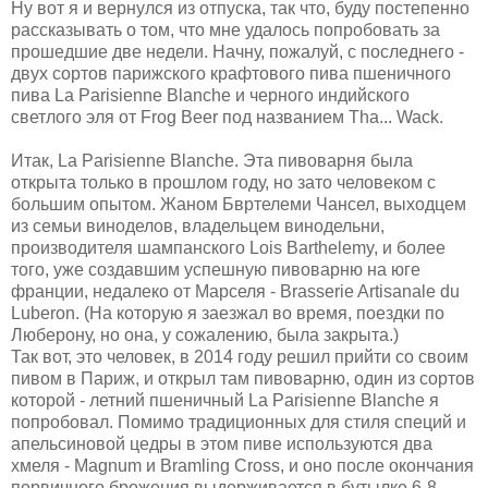
Ну вот я и вернулся из отпуска, так что, буду постепенно
рассказывать о том, что мне удалось попробовать за
прошедшие две недели. Начну, пожалуй, с последнего -
двух сортов парижского крафтового пива пшеничного
пива La Parisienne Blanche и черного индийского
светлого эля от Frog Beer под названием Tha... Wack.
Итак, La Parisienne Blanche. Эта пивоварня была
открыта только в прошлом году, но зато человеком с
большим опытом. Жаном Бвртелеми Чансел, выходцем
из семьи виноделов, владельцем винодельни,
производителя шампанского Lois Barthelemy, и более
того, уже создавшим успешную пивоварню на юге
франции, недалеко от Марселя - Brasserie Artisanale du
Luberon. (На которую я заезжал во время, поездки по
Люберону, но она, у сожалению, была закрыта.)
Так вот, это человек, в 2014 году решил прийти со своим
пивом в Париж, и открыл там пивоварню, один из сортов
которой - летний пшеничный La Parisienne Blanche я
попробовал. Помимо традиционных для стиля специй и
апельсиновой цедры в этом пиве используются два
хмеля - Magnum и Bramling Cross, и оно после окончания
первичного брожения выдерживается в бутылке 6-8