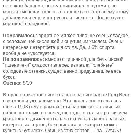
оттенком бананов, потом появляется ощутимая, но
мягкая хмелевая горечь, а в конце глотка ко всему этому
добавляется еще и цитрусовая кислинка. Послевкусие
короткое, солодовое.
Понравилось:
приятное мягкое пиво, не очень сладкое,
с освежающей кислинкой и ощутимым хмелем. Очень
интересная интерпретация стиля. Да, и 6% спирта
вообще не чувствуется.
Не понравилось:
вместо с типичной для бельгийской
"пшеничнки" сладости вперед вылезли "хлебные"
солодовые оттенки, существенно придушившие весь
букет.
Оценка:
8/10
Второе парижское пиво сварено на пивоварне Frog Beer
о которой я уже упоминал. Эта пивоварня открылась
еще в 1993 году в рамках сети парижских английских
пабов, но только в последние годы, в связи с развитием
крафтового движения начала выпускать много разных
интересных сортов, большинство из которых можно
купить в бутылках. Один из этих сортов - Tha.. WACK!