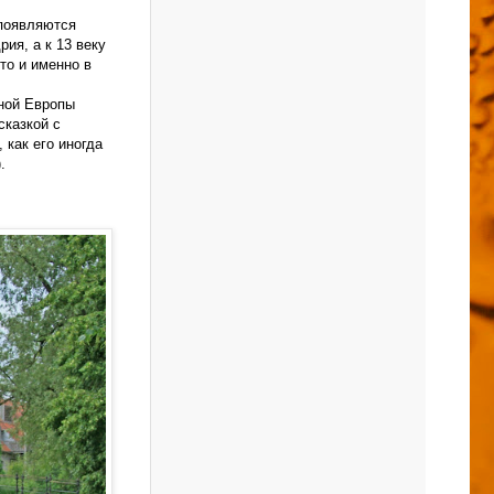
 появляются
ия, а к 13 веку
то и именно в
дной Европы
сказкой с
 как его иногда
.