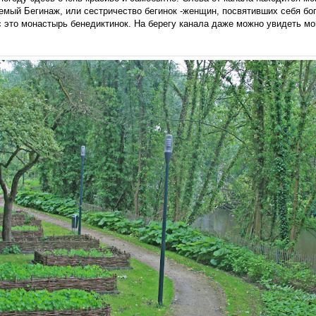
аемый Бегинаж, или сестричество бегинок -женщин, посвятивших себя бог
 это монастырь бенедиктинок. На берегу канала даже можно увидеть мо