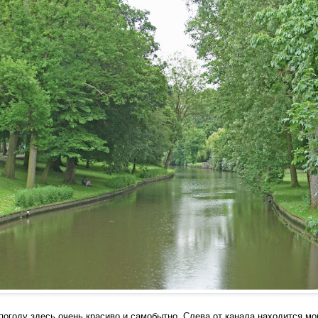
огоду здесь очень красиво и самобытно.
Слева от канала находится м