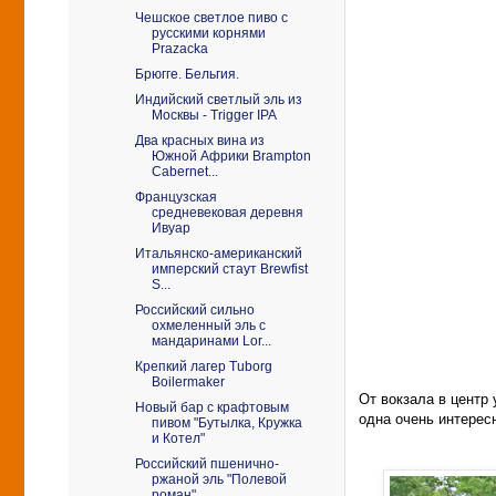
Чешское светлое пиво c
русскими корнями
Prazacka
Брюгге. Бельгия.
Индийский светлый эль из
Москвы - Trigger IPA
Два красных вина из
Южной Африки Brampton
Cabernet...
Французская
средневековая деревня
Ивуар
Итальянско-американский
имперский стаут Brewfist
S...
Российский сильно
охмеленный эль c
мандаринами Lor...
Крепкий лагер Tuborg
Boilermaker
От вокзала в центр 
Новый бар с крафтовым
одна очень интерес
пивом "Бутылка, Кружка
и Котел"
Российский пшенично-
ржаной эль "Полевой
роман"