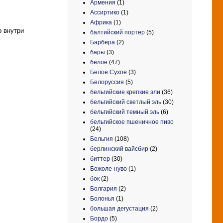
Армения
(1)
Ассиртико
(1)
Африка
(1)
о внутри
балтийский портер
(5)
Барбера
(2)
бары
(3)
белое
(47)
Белое Сухое
(3)
Белоруссия
(5)
бельгийские крепкие эли
(36)
бельгийский светлый эль
(30)
бельгийский темный эль
(6)
бельгийское пшеничное пиво
(24)
Бельгия
(108)
берлинский вайсбир
(2)
биттер
(30)
Божоле-нуво
(1)
бок
(2)
Болгария
(2)
Болонья
(1)
большая дегустация
(2)
Бордо
(5)