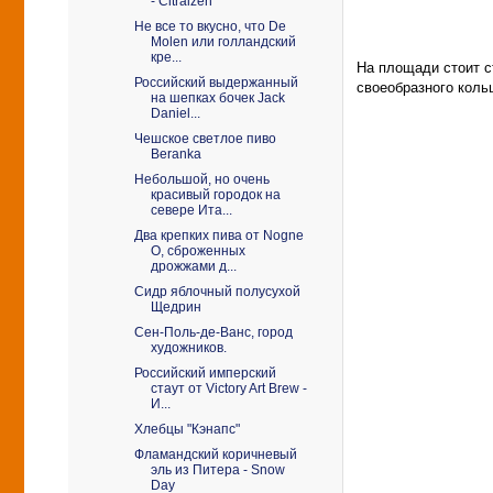
- Citraizen
Не все то вкусно, что De
Molen или голландский
кре...
На площади стоит ст
Российский выдержанный
своеобразного кольц
на шепках бочек Jack
Daniel...
Чешское светлое пиво
Beranka
Небольшой, но очень
красивый городок на
севере Ита...
Два крепких пива от Nogne
O, сброженных
дрожжами д...
Сидр яблочный полусухой
Щедрин
Сен-Поль-де-Ванс, город
художников.
Российский имперский
стаут от Victory Art Brew -
И...
Хлебцы "Кэнапс"
Фламандский коричневый
эль из Питера - Snow
Day