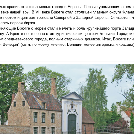
амых красивых и живописных городов Европы. Первые упоминания о нем
веке нашей эры. В VII веке Брюгге стал столицей главным округа Фландр
м портом и центром торговли Северной и Западной Европы. Считается, ч
илась первая биржа.
диняющие Брюгге с морем стали мелеть и роль крупнейшего порта Запа
ну. А Брюгге постепенно стан туристическим центром Бельгии. Городом-
м средневекового города, полным старинных домиков. Итак, Брюгге или,
я Венеция" (хотя, по моему мнению, Венеция менее интересна и красива)