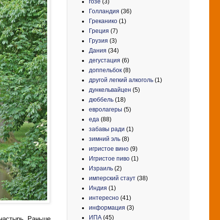
гозе
(3)
Голландия
(36)
Греканико
(1)
Греция
(7)
Грузия
(3)
Дания
(34)
дегустация
(6)
доппельбок
(8)
другой легкий алкоголь
(1)
дункельвайцен
(5)
дюббель
(18)
евролагеры
(5)
еда
(88)
забавы ради
(1)
зимний эль
(8)
игристое вино
(9)
Игристое пиво
(1)
Израиль
(2)
имперский стаут
(38)
Индия
(1)
интересно
(41)
информация
(3)
ИПА
(45)
онастырь. Раньше