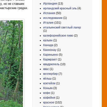
Ирландия
(13)
у, но не ставших
настырские грядки.
ирландский красный эль
(4)
Испания
(50)
исследование
(1)
Италия
(101)
итальянский светлый лагер
(1)
калифорнийское пиво
(2)
кальян
(1)
Канада
(2)
Каннонау
(1)
Кариньяно
(5)
Кармрают
(1)
квадрюпель
(10)
квас
(1)
келлербир
(7)
кёльш
(1)
коктейли
(1)
Коньяк
(3)
кофе
(1)
кофейня
(1)
красное
(102)