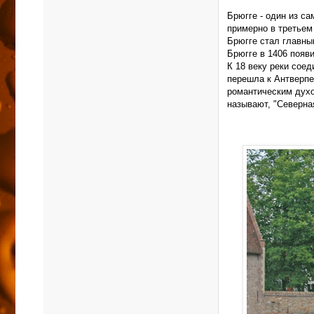
Брюгге - один из с
примерно в третьем 
Брюгге стал главны
Брюгге в 1406 появ
К 18 веку реки сое
перешла к Антверпе
романтическим духо
называют, "Северна