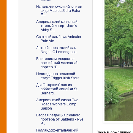
Испанский сухой яблочный
сидр Maeloc Sidra Extra
E...
Американский копченый
темный лагер - Jack's
Abby S...
Светлый эль Jaws Anteater
Pale Ale
Летний норвежский эль
Nogne O Lemongrass
Вспомним молодость -
российский массовый
портер "Б...
Неожиданно неплохой
стаут Trigger Irish Stout
Два "старших" эля из
аббатской линейки St.
Bernard...
Американский сизон Two
Roads Workers Comp
Saison
Вторая редакция ржаного
портера от Saldens - Rye
P...
Голландско-итальянский
Даже в дождливую п