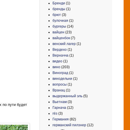
Бренди
(1)
бренды
(1)
брют
(3)
булочная
(1)
бургеры
(14)
вайцен
(23)
вайценбок
(7)
венский лагер
(1)
Вердехо
(1)
Верначча
(1)
видео
(1)
вино
(203)
Виноград
(1)
винодельни
(1)
вопросы
(1)
Вранац
(1)
выдержанный эль
(5)
Вьетнам
(3)
х по пути будет
Гарнача
(12)
гёз
(3)
Германия
(82)
германский пилзнер
(12)