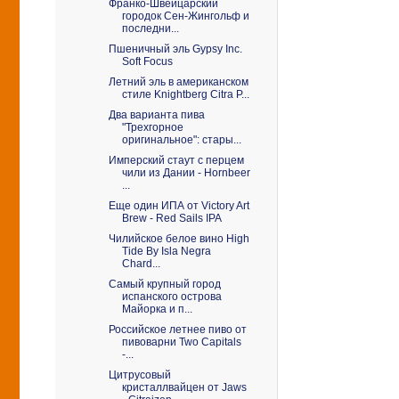
Франко-Швейцарский
городок Сен-Жингольф и
последни...
Пшеничный эль Gypsy Inc.
Soft Focus
Летний эль в американском
стиле Knightberg Citra P...
Два варианта пива
"Трехгорное
оригинальное": стары...
Имперский стаут с перцем
чили из Дании - Hornbeer
...
Еще один ИПА от Viсtory Art
Brew - Red Sails IPA
Чилийское белое вино High
Tide By Isla Negra
Chard...
Самый крупный город
испанского острова
Майорка и п...
Российское летнее пиво от
пивоварни Two Capitals
-...
Цитрусовый
кристаллвайцен от Jaws