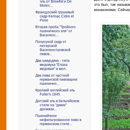
эль от Brewfist и De
это был, так назыв
Molen:...
монахинями. Сейчас
Французский грушевый
сидр Kerisaс Cidre et
Poire
Вторая проба "Тройного
пшеничного эля" от
Василеос...
Полусухой сидр от
питерской
Василеостровской
пивов...
Два шмурдяка - типа
медовуха "Елаха
медовая" и мол...
Два пива от частной
германской пивоварни:
пшенично...
Крепкий английский эль
Fuller's 1845
Датский эль в бельгийском
стиле на "диких"
дрожжах...
Пшенийчное
нефильтрованное пиво в
германском стиле...