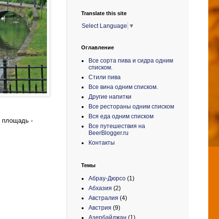
Translate this site
Select Language
▼
Оглавление
Все сорта пива и сидра одним
списком.
Стили пива
Все вина одним списком.
Другие напитки
Все рестораны одним списком
Вся еда одним списком
я площадь -
Все путешествия на
BeerBlogger.ru
Контакты
Темы
Абрау-Дюрсо
(1)
Абхазия
(2)
Австралия
(4)
Австрия
(9)
Азербайджан
(1)