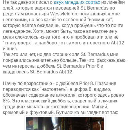
Не так давно я писал о
двух младших сортах
из линейки
элей, которые варятся пивоварней St. Bernardus по
рецептам монастыря
Westvleteren, показавшихся мне
неплохими, но без какой-то особенной "изюминки",
которую всегда ожидаешь, когда пробуешь что-то почти
легендарное. Хотя, может быть, такое впечатление у
меня сложилось из-за того, что я пробовал эти эли не
"снизу-вверх", а наоборот, от самого интересного Abt 12
и вниз.
Так это или нет, но два старших эля St. Bernardus мне
понравились значительно больше. Так что, рассказываю,
чем интересны дюббель
St. Bernardus Prior 8 и
квадрюпель St. Bernardus Abt 12.
Начну по возрастанию - с дюббеля Prior 8. Названия
переводится как "настоятель", а цифра 8, видимо,
обозначает содержание алкоголя, которого здесь ровно
8%. Это классический дюббель, сваренный в лучших
традициях монастырского пивоварения. Мягкий,
кремовый и фруктовый. Бутылочка выглядит вот так: