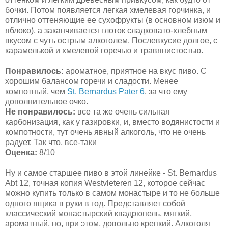
бочки. Потом появляется легкая хмелевая горчинка, и
отлично оттеняющие ее сухофрукты (в основном изюм и
яблоко), а заканчивается глоток сладковато-хлебным
вкусом с чуть острым алкоголем. Послевкусие долгое, с
карамелькой и хмелевой горечью и травянистостью.
Понравилось:
ароматное, приятное на вкус пиво. С
хорошим балансом горечи и сладости. Менее
компотный, чем
St. Bernardus Pater 6
, за что ему
дополнительное очко.
Не понравилось:
все та же очень сильная
карбонизация, как у газировки, и, вместо водянистости и
компотности, тут очень явный алкоголь, что не очень
радует. Так что, все-таки
Оценка:
8/10
Ну и самое старшее пиво в этой линейке - St. Bernardus
Abt 12, точная копия Westvleteren 12, которое сейчас
можно купить только в самом монастыре и то не больше
одного ящика в руки в год. Представляет собой
классический монастырский квадрюпель, мягкий,
ароматный, но, при этом, довольно крепкий. Алкоголя