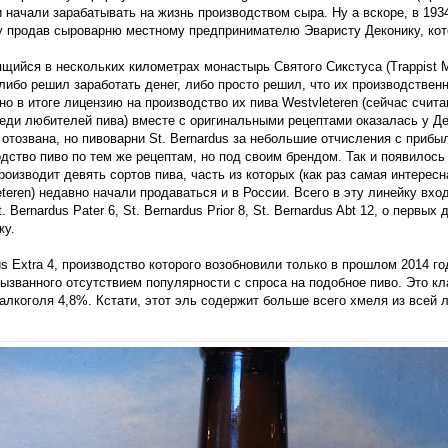
и начали зарабатывать на жизнь производством сыра. Ну а вскоре, в 193
у продав сыроварню местному предпринимателю Эваристу Деконику, ко
ящийся в нескольких километрах монастырь Святого Сикстуса (Trappist Mo
либо решил заработать денег, либо просто решил, что их производстве
 но в итоге лицензию на производство их пива Westvleteren (сейчас счи
еди любителей пива) вместе с оригинальными рецептами оказалась у Де
 отозвана, но пивоварни St. Bernardus за небольшие отчисления с приб
ство пиво по тем же рецептам, но под своим брендом. Так и появилось 
оизводит девять сортов пива, часть из которых (как раз самая интересна
teren) недавно начали продаваться и в России. Всего в эту линейку вход
t. Bernardus Pater 6, St. Bernardus Prior 8, St. Bernardus Abt 12, о первых
жу.
us Extra 4, производство которого возобновили только в прошлом 2014 го
вызванного отсутствием популярности с спроса на подобное пиво. Это к
алкоголя 4,8%. Кстати, этот эль содержит больше всего хмеля из всей 