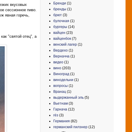
Бренди
(1)
езких вкусовых
бренды
(1)
ое сессионное пиво.
брют
(3)
уж явная горечь,
булочная
(1)
бургеры
(14)
вайцен
(23)
как "святой отец", а
вайценбок
(7)
венский лагер
(1)
Вердехо
(1)
Верначча
(1)
видео
(1)
вино
(203)
Виноград
(1)
винодельни
(1)
вопросы
(1)
Вранац
(1)
выдержанный эль
(5)
Вьетнам
(3)
Гарнача
(12)
гёз
(3)
Германия
(82)
германский пилзнер
(12)