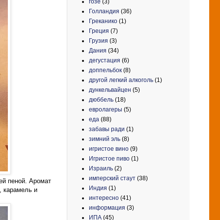
гозе
(3)
Голландия
(36)
Греканико
(1)
Греция
(7)
Грузия
(3)
Дания
(34)
дегустация
(6)
доппельбок
(8)
другой легкий алкоголь
(1)
дункельвайцен
(5)
дюббель
(18)
евролагеры
(5)
еда
(88)
забавы ради
(1)
зимний эль
(8)
игристое вино
(9)
Игристое пиво
(1)
Израиль
(2)
имперский стаут
(38)
ей пеной. Аромат
Индия
(1)
, карамель и
интересно
(41)
информация
(3)
ИПА
(45)