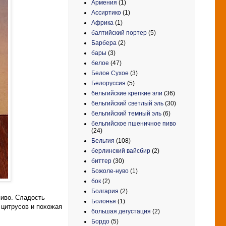
Армения
(1)
Ассиртико
(1)
Африка
(1)
балтийский портер
(5)
Барбера
(2)
бары
(3)
белое
(47)
Белое Сухое
(3)
Белоруссия
(5)
бельгийские крепкие эли
(36)
бельгийский светлый эль
(30)
бельгийский темный эль
(6)
бельгийское пшеничное пиво
(24)
Бельгия
(108)
берлинский вайсбир
(2)
биттер
(30)
Божоле-нуво
(1)
бок
(2)
Болгария
(2)
пиво. Сладость
Болонья
(1)
 цитрусов и похожая
большая дегустация
(2)
Бордо
(5)