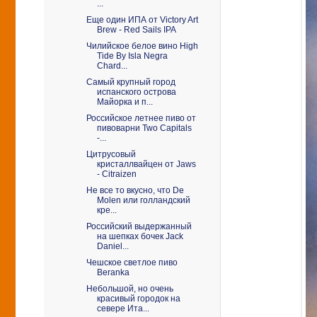
...
Еще один ИПА от Viсtory Art
Brew - Red Sails IPA
Чилийское белое вино High
Tide By Isla Negra
Chard...
Самый крупный город
испанского острова
Майорка и п...
Российское летнее пиво от
пивоварни Two Capitals
-...
Цитрусовый
кристаллвайцен от Jaws
- Citraizen
Не все то вкусно, что De
Molen или голландский
кре...
Российский выдержанный
на шепках бочек Jack
Daniel...
Чешское светлое пиво
Beranka
Небольшой, но очень
красивый городок на
севере Ита...