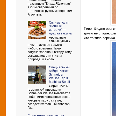
напиток под странным
названием "Елаха Яблочная"
якобы сваренный по
старинным русским рецептам.
А учитыв...
Свиные ушки
"Пенные
Пиво бледно-оранже
истории" —
долго не спадающей
лучшая закуска
Ароматные
что-то типа персика
свиные ушки к
пиву — лучшая закуска
любого времени. Такая
закуска хороша и в жару, когда
устраиваешь пикник на
природе, и в холо...
Cпециальный
вайценбок от
Schneider
Weisse Tap X
Mathilda Soleil
Серия TAP X
германской пивоварни
Schneider Weisse включает в
себя лимитированные сорта,
которые пару раз в год
создает их главный пивовар
Га...
С чем можно есть творог.