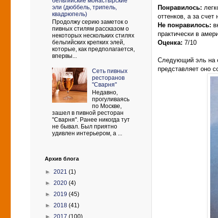
бельгийские монастырские
эли (дюббель, трипель,
Понравилось:
легко
квадрюпель)
оттенков, а за сче
Продолжу серию заметок о
Не понравилось:
вк
пивных стилям рассказом о
практически в амер
некоторых нескольких стилях
Оценка:
7/10
бельгийских крепких элей,
которые, как предполагается,
впервы...
Следующий эль на ст
представляет оно с
Сеть пивных
ресторанов
"Сварня"
Недавно,
прогуливаясь
по Москве,
зашел в пивной ресторан
"Сварня". Ранее никогда тут
не бывал. Был приятно
удивлен интерьером, а ...
Архив блога
►
2021
(1)
►
2020
(4)
►
2019
(45)
►
2018
(41)
►
2017
(100)