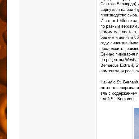
Святого Бернарда) 
вернуться на родин
производство сыра.
И вот, в 1945 наход
по разным версиям 
самим еле хватает,
редким и ценным ср
году лицензия была
продолжить производ
Сейчас пивоварня пр
по рецептам Westvle
Bernardus Extra 4, S
вам сегодня расска
Начну с St. Bernard
летнего перерыва, 
эль с содержанием 
элей St. Bernardus.