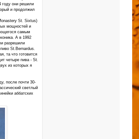
4 году они решили
торый и продолжил
nastery St. Sixtus)
нных мощностей и
тающегося самым
коника. А в 1992
ыли разрешили
пиво St.Bernardus.
я, та что готовится
ит четыре пива - St.
 двух из которых я
ду, после почти 30-
лассический светлый
линейки аббатских