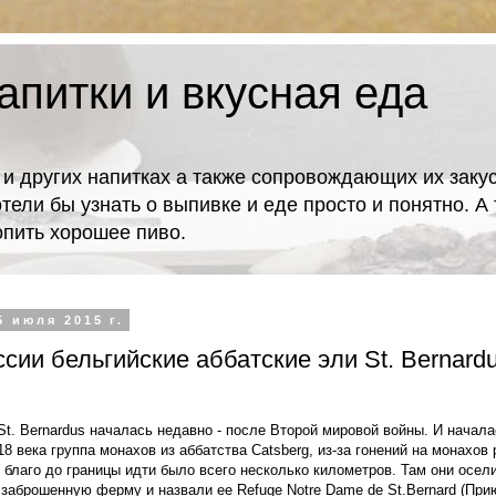
апитки и вкусная еда
 и других напитках а также сопровождающих их закус
отели бы узнать о выпивке и еде просто и понятно. 
попить хорошее пиво.
5 июля 2015 г.
сии бельгийские аббатские эли St. Bernardus
St. Bernardus началась недавно - после Второй мировой войны. И начал
18 века группа монахов из аббатства Catsberg, из-за гонений на монахов
 благо до границы идти было всего несколько километров. Там они осел
в заброшенную ферму и назвали ее Refuge Notre Dame de St.Bernard (При