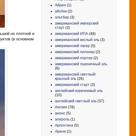
Айрен
(1)
айсбок
(2)
альтбир
(3)
американский имперский
стаут
(3)
ьшой но плотной и
американский ИПА
(48)
уктов (в основном
американский кислый эль
(3)
американский лагер
(5)
американский пилзнер
(2)
американский портер
(2)
американский пшеничный эль
(6)
американский светлый/
красный эль
(26)
американский стаут
(3)
английский коричневый эль
(10)
английский светлый эль
(37)
Англия
(78)
анонс
(5)
апероль
(1)
Аргентина
(5)
Арени
(1)