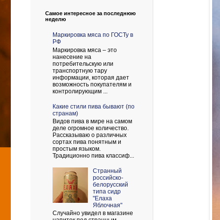
Самое интересное за последнюю
неделю
Маркировка мяса по ГОСТу в
РФ
Маркировка мяса – это
нанесение на
потребительскую или
транспортную тару
информации, которая дает
возможность покупателям и
контролирующим ...
Какие стили пива бывают (по
странам)
Видов пива в мире на самом
деле огромное количество.
Рассказываю о различных
сортах пива понятным и
простым языком.
Традиционно пива классиф...
Странный
российско-
белорусский
типа сидр
"Елаха
Яблочная"
Случайно увидел в магазине