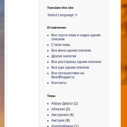
Translate this site
Select Language
▼
Оглавление
Все сорта пива и сидра одним
списком.
Стили пива
Все вина одним списком.
Другие напитки
Все рестораны одним списком
Вся еда одним списком
Все путешествия на
BeerBlogger.ru
Контакты
Темы
Абрау-Дюрсо
(1)
Абхазия
(2)
Австралия
(4)
Австрия
(9)
Азербайджан
(1)