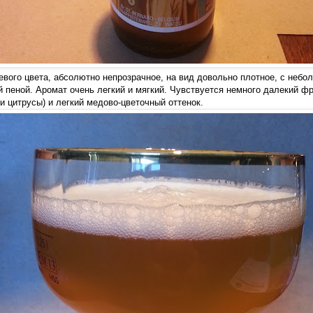
вого цвета, абсолютно непрозрачное, на вид довольно плотное, с небол
 пеной. Аромат очень легкий и мягкий. Чувствуется немного далекий фр
 и цитрусы) и легкий медово-цветочный оттенок.