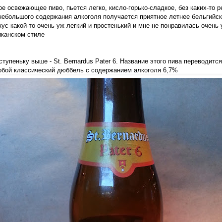
е освежающее пиво, пьется легко, кисло-горько-сладкое, без каких-то р
т небольшого содержания алкоголя получается приятное летнее бельгийск
ус какой-то очень уж легкий и простенький и мне не понравилась очень 
иканском стиле
упеньку выше - St. Bernardus Pater 6. Название этого пива переводится 
обой классический дюббель с содержанием алкоголя 6,7%