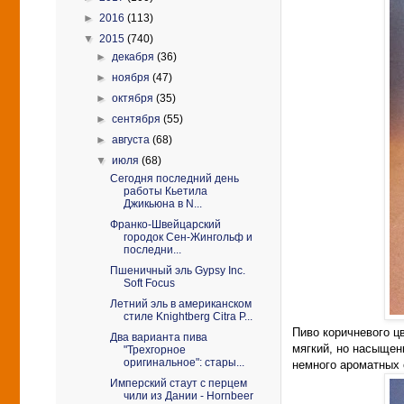
►
2016
(113)
▼
2015
(740)
►
декабря
(36)
►
ноября
(47)
►
октября
(35)
►
сентября
(55)
►
августа
(68)
▼
июля
(68)
Сегодня последний день
работы Кьетила
Джикьюна в N...
Франко-Швейцарский
городок Сен-Жингольф и
последни...
Пшеничный эль Gypsy Inc.
Soft Focus
Летний эль в американском
стиле Knightberg Citra P...
Пиво коричневого ц
Два варианта пива
мягкий, но насыщен
"Трехгорное
оригинальное": стары...
немного ароматных 
Имперский стаут с перцем
чили из Дании - Hornbeer