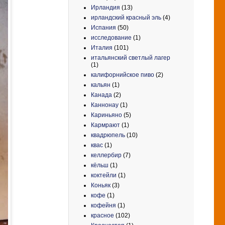
Ирландия
(13)
ирландский красный эль
(4)
Испания
(50)
исследование
(1)
Италия
(101)
итальянский светлый лагер
(1)
калифорнийское пиво
(2)
кальян
(1)
Канада
(2)
Каннонау
(1)
Кариньяно
(5)
Кармрают
(1)
квадрюпель
(10)
квас
(1)
келлербир
(7)
кёльш
(1)
коктейли
(1)
Коньяк
(3)
кофе
(1)
кофейня
(1)
красное
(102)