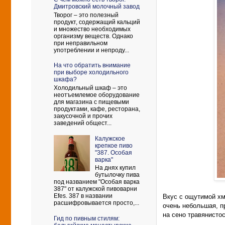
Дмитровский молочный завод
Творог – это полезный
продукт, содержащий кальций
и множество необходимых
организму веществ. Однако
при неправильном
употреблении и непроду...
На что обратить внимание
при выборе холодильного
шкафа?
Холодильный шкаф – это
неотъемлемое оборудование
для магазина с пищевыми
продуктами, кафе, ресторана,
закусочной и прочих
заведений общест...
Калужское
крепкое пиво
"387. Особая
варка"
На днях купил
бутылочку пива
под названием "Особая варка
387" от калужской пивоварни
Efes. 387 в названии
Вкус с ощутимой хм
расшифровывается просто,...
очень небольшая, п
на сено травянистос
Гид по пивным стилям: