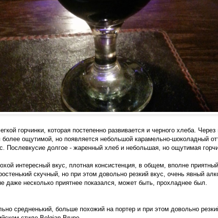
егкой горчинки, которая постепенно развивается и черного хлеба. Через 
я более ощутимой, но появляется небольшой карамельно-шоколадный от
. Послевкусие долгое - жаренный хлеб и небольшая, но ощутимая горчи
охой интересный вкус, плотная консистенция, в общем, вполне приятный
ростенький скучный, но при этом довольно резкий вкус, очень явный алк
е даже несколько приятнее показался, может быть, прохладнее был.
ольно средненький, больше похожий на портер и при этом довольно резк
йском стиле Belgian Brune.