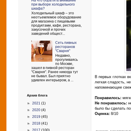
На что обратить внимание
при выборе холодильного
шкафа?
Холодильный шкаф – это
неотъемлемое оборудование
для магазина с пищевыми
продуктами, кафе, ресторана,
закусочной и прочих
заведений общест...
Сеть пивных
ресторанов
"Сварня"
Недавно,
прогуливаясь
по Москве,
зашел в пивной ресторан
"Сварня". Ранее никогда тут
не бывал. Был приятно
В первых глотках в
удивлен интерьером, а ...
легкая сладость, н
напоминающее свежи
Архив блога
Понравилось:
мягк
Не понравилось:
н
►
2021
(1)
было бы сделать по
►
2020
(4)
Оценка:
8/10
►
2019
(45)
►
2018
(41)
►
2017
(100)