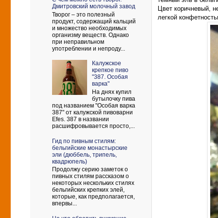
Дмитровский молочный завод
Цвет коричневый, н
Творог – это полезный
легкой конфетность
продукт, содержащий кальций
и множество необходимых
организму веществ. Однако
при неправильном
употреблении и непроду...
Калужское
крепкое пиво
"387. Особая
варка"
На днях купил
бутылочку пива
под названием "Особая варка
387" от калужской пивоварни
Efes. 387 в названии
расшифровывается просто,...
Гид по пивным стилям:
бельгийские монастырские
эли (дюббель, трипель,
квадрюпель)
Продолжу серию заметок о
пивных стилям рассказом о
некоторых нескольких стилях
бельгийских крепких элей,
которые, как предполагается,
впервы...