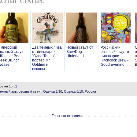
СНЫЕ СТАТЬИ:
мперский
Два темных пива
Новый стаут от
Российский
О
всяный стаут
от пивоварни
BrewDog -
овсяный стаут от
о
ikkeller Beer
"Одна Тонна":
Hinterland
пивоварни
п
eek Brunch
портер Mr.
Hitchcock Brew -
S
easel
Golding и
Good Evening
B
овсяны...
lov
на
15:52
темный эль
,
овсяный стаут
,
Оценка 7/10
,
Оценка 8/10
,
Россия
Главная страница