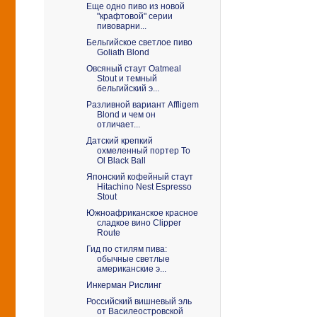
Еще одно пиво из новой
"крафтовой" серии
пивоварни...
Бельгийское светлое пиво
Goliath Blond
Овсяный стаут Oatmeal
Stout и темный
бельгийский э...
Разливной вариант Affligem
Blond и чем он
отличает...
Датский крепкий
охмеленный портер To
Ol Black Ball
Японский кофейный стаут
Hitachino Nest Espresso
Stout
Южноафриканское красное
сладкое вино Clipper
Route
Гид по стилям пива:
обычные светлые
американские э...
Инкерман Рислинг
Российский вишневый эль
от Василеостровской