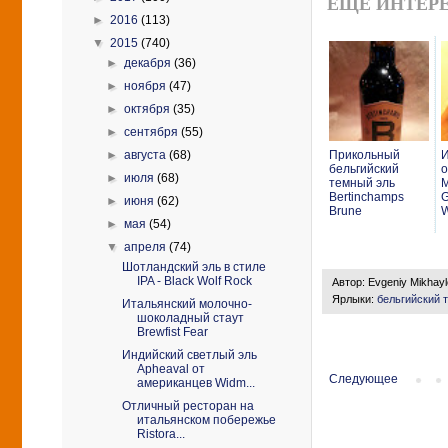
ЕЩЕ ИНТЕРЕ
►
2016
(113)
▼
2015
(740)
►
декабря
(36)
►
ноября
(47)
►
октября
(35)
►
сентября
(55)
►
августа
(68)
Прикольный
И
бельгийский
о
►
июля
(68)
темный эль
M
Bertinchamps
G
►
июня
(62)
Brune
W
►
мая
(54)
▼
апреля
(74)
Шотландский эль в стиле
IPA - Black Wolf Rock
Автор:
Evgeniy Mikhay
Ярлыки:
бельгийский 
Итальянский молочно-
шоколадный стаут
Brewfist Fear
Индийский светлый эль
Apheaval от
Следующее
американцев Widm...
Отличный ресторан на
итальянском побережье
Ristora...