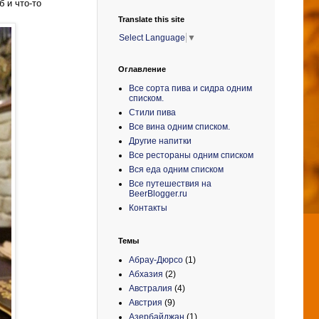
 и что-то
Translate this site
Select Language
▼
Оглавление
Все сорта пива и сидра одним
списком.
Стили пива
Все вина одним списком.
Другие напитки
Все рестораны одним списком
Вся еда одним списком
Все путешествия на
BeerBlogger.ru
Контакты
Темы
Абрау-Дюрсо
(1)
Абхазия
(2)
Австралия
(4)
Австрия
(9)
Азербайджан
(1)