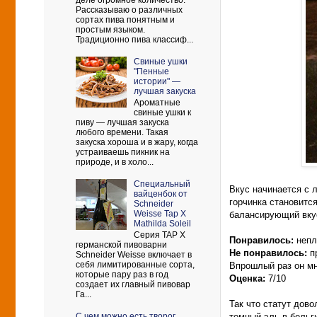
деле огромное количество.
Рассказываю о различных
сортах пива понятным и
простым языком.
Традиционно пива классиф...
Свиные ушки
"Пенные
истории" —
лучшая закуска
Ароматные
свиные ушки к
пиву — лучшая закуска
любого времени. Такая
закуска хороша и в жару, когда
устраиваешь пикник на
природе, и в холо...
Cпециальный
Вкус начинается с л
вайценбок от
горчинка становитс
Schneider
Weisse Tap X
балансирующий вкус
Mathilda Soleil
Серия TAP X
Понравилось:
непл
германской пивоварни
Не понравилось:
п
Schneider Weisse включает в
себя лимитированные сорта,
Впрошлый раз он мн
которые пару раз в год
Оценка:
7/10
создает их главный пивовар
Га...
Так что статут дов
темный эль в бельги
С чем можно есть творог.