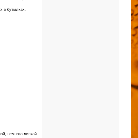
их в бутылках.
ной, немного липкой