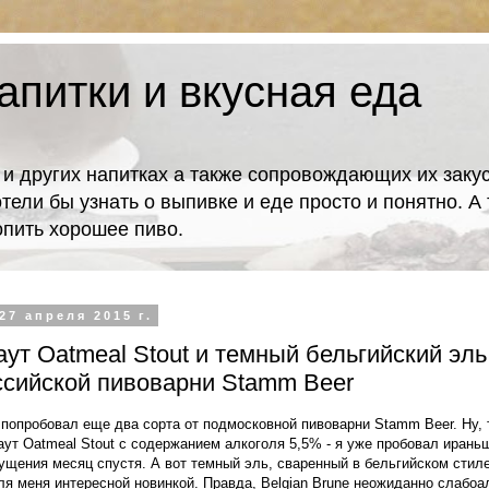
апитки и вкусная еда
 и других напитках а также сопровождающих их закус
отели бы узнать о выпивке и еде просто и понятно. 
попить хорошее пиво.
27 апреля 2015 г.
ут Oatmeal Stout и темный бельгийский эль
ссийской пивоварни Stamm Beer
попробовал еще два сорта от подмосковной пивоварни Stamm Beer. Ну, т
аут Oatmeal Stout с содержанием алкоголя 5,5% - я уже пробовал ираньш
ущения месяц спустя. А вот темный эль, сваренный в бельгийском стил
для меня интересной новинкой. Правда, Belgian Brune неожиданно слабо