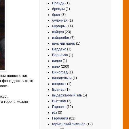
Бренди
(1)
бренды
(1)
брют
(3)
булочная
(1)
бургеры
(14)
вайцен
(23)
вайценбок
(7)
венский лагер
(1)
Вердехо
(1)
Верначча
(1)
видео
(1)
вино
(203)
Виноград
(1)
 нем появляется
винодельни
(1)
в фоне даже что-то
вопросы
(1)
овое.
Вранац
(1)
выдержанный эль
(5)
вкус.
Вьетнам
(3)
 и горечь можно
Гарнача
(12)
гёз
(3)
Германия
(82)
германский пилзнер
(12)