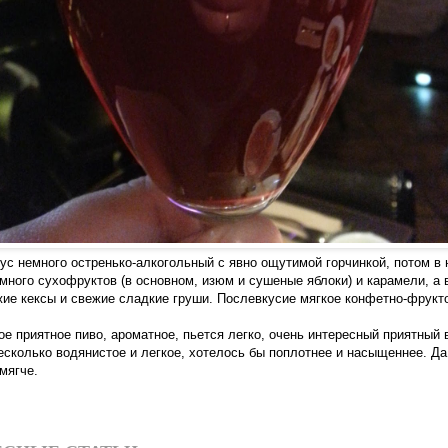
кус немного остренько-алкогольный с явно ощутимой горчинкой, потом в
емного сухофруктов (в основном, изюм и сушеные яблоки) и карамели, а 
е кексы и свежие сладкие груши. Послевкусие мягкое конфетно-фрукт
ое приятное пиво, ароматное, пьется легко, очень интересный приятный 
есколько водянистое и легкое, хотелось бы поплотнее и насыщеннее. Да
мягче.