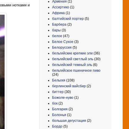
Армения
(1)
товыми нотками и
Ассиртико
(1)
Африка
(1)
балтийский портер
(5)
Барбера
(2)
бары
(3)
белое
(47)
Белое Сухое
(3)
Белоруссия
(5)
бельгийские крепкие эли
(36)
бельгийский светлый эль
(30)
бельгийский темный эль
(6)
бельгийское пшеничное пиво
(24)
Бельгия
(108)
берлинский вайсбир
(2)
биттер
(30)
Божоле-нуво
(1)
бок
(2)
Болгария
(2)
Болонья
(1)
большая дегустация
(2)
Бордо
(5)