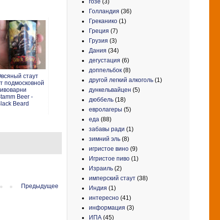
гозе
(3)
Голландия
(36)
Греканико
(1)
Греция
(7)
Грузия
(3)
Дания
(34)
дегустация
(6)
доппельбок
(8)
всяный стаут
другой легкий алкоголь
(1)
т подмосковной
дункельвайцен
(5)
ивоварни
tamm Beer -
дюббель
(18)
lack Beard
евролагеры
(5)
еда
(88)
забавы ради
(1)
зимний эль
(8)
игристое вино
(9)
Игристое пиво
(1)
Израиль
(2)
имперский стаут
(38)
Предыдущее
Индия
(1)
интересно
(41)
информация
(3)
ИПА
(45)