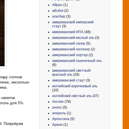
Айрен
(1)
айсбок
(2)
альтбир
(3)
американский имперский
стаут
(3)
американский ИПА
(48)
американский кислый эль
(3)
американский лагер
(5)
американский пилзнер
(2)
американский портер
(2)
американский пшеничный эль
(6)
американский светлый/
красный эль
(26)
пару глотков
американский стаут
(3)
тенок, несколько
английский коричневый эль
нка.
(10)
английский светлый эль
(37)
 напиток.
Англия
(78)
оголь для 5%.
анонс
(5)
апероль
(1)
Аргентина
(5)
ий. Попробуем
Арени
(1)