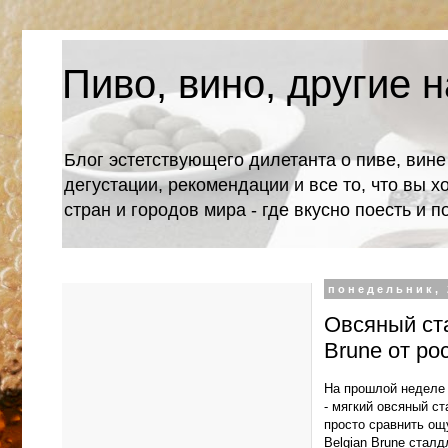
Пиво, вино, другие н
Блог эстетствующего дилетанта о пиве, вине
дегустации, рекомендации и все то, что вы х
стран и городов мира - где вкусно поесть и 
понедельник, 
Овсяный ста
Brune от ро
На прошлой неделе 
- мягкий овсяный ст
просто сравнить ощ
Belgian Brune стал