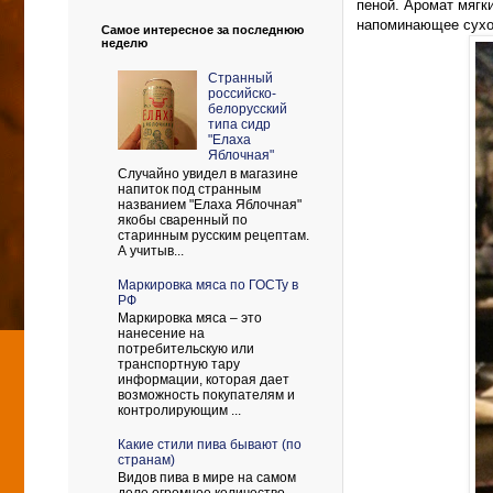
пеной. Аромат мягк
напоминающее сухо
Самое интересное за последнюю
неделю
Странный
российско-
белорусский
типа сидр
"Елаха
Яблочная"
Случайно увидел в магазине
напиток под странным
названием "Елаха Яблочная"
якобы сваренный по
старинным русским рецептам.
А учитыв...
Маркировка мяса по ГОСТу в
РФ
Маркировка мяса – это
нанесение на
потребительскую или
транспортную тару
информации, которая дает
возможность покупателям и
контролирующим ...
Какие стили пива бывают (по
странам)
Видов пива в мире на самом