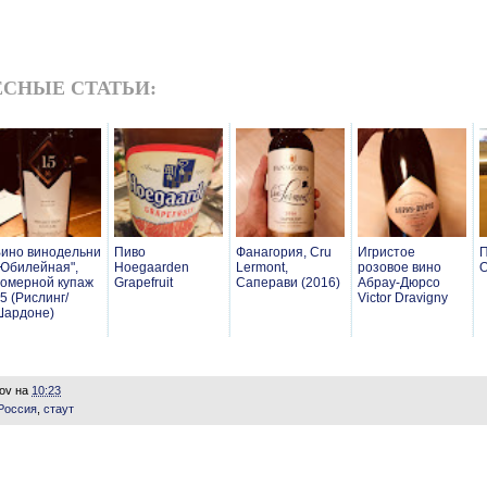
СНЫЕ СТАТЬИ:
ино винодельни
Пиво
Фанагория, Cru
Игристое
П
Юбилейная",
Hoegaarden
Lermont,
розовое вино
O
омерной купаж
Grapefruit
Саперави (2016)
Абрау-Дюрсо
5 (Рислинг/
Victor Dravigny
Шардоне)
lov
на
10:23
Россия
,
стаут