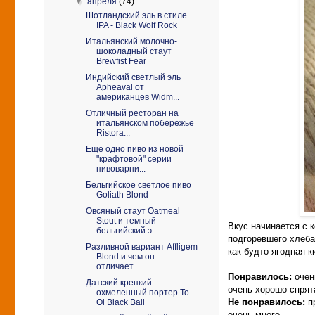
▼
апреля
(74)
Шотландский эль в стиле
IPA - Black Wolf Rock
Итальянский молочно-
шоколадный стаут
Brewfist Fear
Индийский светлый эль
Apheaval от
американцев Widm...
Отличный ресторан на
итальянском побережье
Ristora...
Еще одно пиво из новой
"крафтовой" серии
пивоварни...
Бельгийское светлое пиво
Goliath Blond
Овсяный стаут Oatmeal
Stout и темный
Вкус начинается с 
бельгийский э...
подгоревшего хлеба
Разливной вариант Affligem
как будто ягодная 
Blond и чем он
отличает...
Понравилось:
очен
Датский крепкий
очень хорошо спрят
охмеленный портер To
Не понравилось:
п
Ol Black Ball
очень много