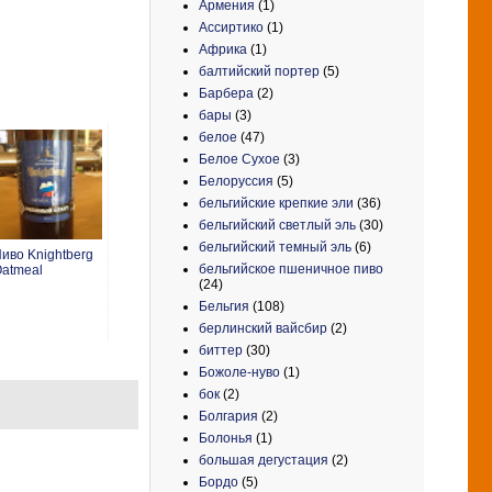
Армения
(1)
Ассиртико
(1)
Африка
(1)
балтийский портер
(5)
Барбера
(2)
бары
(3)
белое
(47)
Белое Сухое
(3)
Белоруссия
(5)
бельгийские крепкие эли
(36)
бельгийский светлый эль
(30)
бельгийский темный эль
(6)
иво Knightberg
бельгийское пшеничное пиво
atmeal
(24)
Бельгия
(108)
берлинский вайсбир
(2)
биттер
(30)
Божоле-нуво
(1)
бок
(2)
Болгария
(2)
Болонья
(1)
большая дегустация
(2)
Бордо
(5)