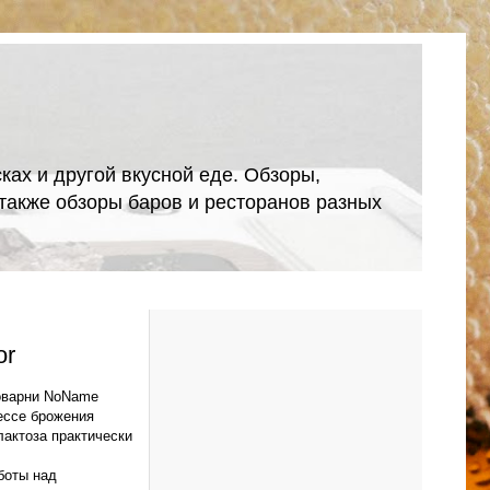
ках и другой вкусной еде. Обзоры,
А также обзоры баров и ресторанов разных
or
воварни NoName
цессе брожения
лактоза практически
аботы над