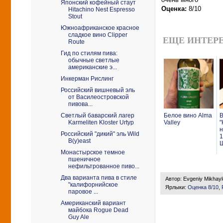
Японский кофейный стаут
Оценка:
8/10
Hitachino Nest Espresso
Stout
Южноафриканское красное
сладкое вино Clipper
ЕЩЕ ИНТЕРЕ
Route
Гид по стилям пива:
обычные светлые
американские э...
Инкерман Рислинг
Российский вишневый эль
от Василеостровской
пивова...
Светлый баварский лагер
Белое вино Alma
В
Karmeliten Kloster Urtyp
Valley
"
н
Российский "дикий" эль Wild
1
B(y)east
Монастырское темное
пшеничное
нефильтрованное пиво...
Два варианта пива в стиле
Автор:
Evgeniy Mikhay
"калифорнийское
Ярлыки:
Оценка 8/10
,
паровое ...
Американский вариант
майбока Rogue Dead
Guy Ale