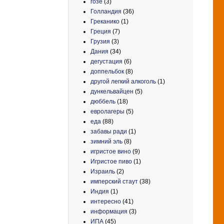
гозе
(3)
Голландия
(36)
Греканико
(1)
Греция
(7)
Грузия
(3)
Дания
(34)
дегустация
(6)
доппельбок
(8)
другой легкий алкоголь
(1)
дункельвайцен
(5)
дюббель
(18)
евролагеры
(5)
еда
(88)
забавы ради
(1)
зимний эль
(8)
игристое вино
(9)
Игристое пиво
(1)
Израиль
(2)
имперский стаут
(38)
Индия
(1)
интересно
(41)
информация
(3)
ИПА
(45)