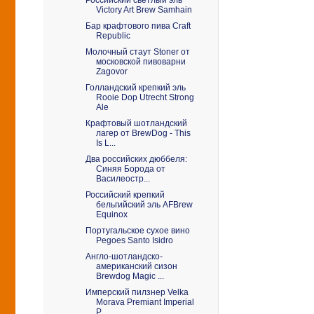
Российский светлый эль
Victory Art Brew Samhain
Бар крафтового пива Craft
Republic
Молочный стаут Stoner от
московской пивоварни
Zagovor
Голландский крепкий эль
Rooie Dop Utrecht Strong
Ale
Крафтовый шотландский
лагер от BrewDog - This
Is L...
Два российских дюббеля:
Синяя Борода от
Василеостр...
Российский крепкий
бельгийский эль AFBrew
Equinox
Португальское сухое вино
Pegoes Santo Isidro
Англо-шотландско-
американский сизон
Brewdog Magic ...
Имперский пилзнер Velka
Morava Premiant Imperial
P...