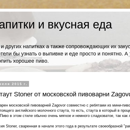
апитки и вкусная еда
 и других напитках а также сопровождающих их закус
отели бы узнать о выпивке и еде просто и понятно. 
попить хорошее пиво.
реля 2015 г.
аут Stoner от московской пивоварни Zagov
варен московской пивоварней Zagovor совместно с ребятами из мини-пи
тоящего английского молочного стаута, то есть, стаута в который в про
Пиво в этом стиле обычно очень мягкое и немного сладковатое, так как 
ия Stoner, сваренная в начале этого года в результате своеобразной "р