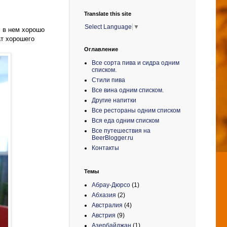
Translate this site
Select Language
▼
, в нем хорошо
ат хорошего
Оглавление
Все сорта пива и сидра одним
списком.
Стили пива
Все вина одним списком.
Другие напитки
Все рестораны одним списком
Вся еда одним списком
Все путешествия на
BeerBlogger.ru
Контакты
Темы
Абрау-Дюрсо
(1)
Абхазия
(2)
Австралия
(4)
Австрия
(9)
Азербайджан
(1)