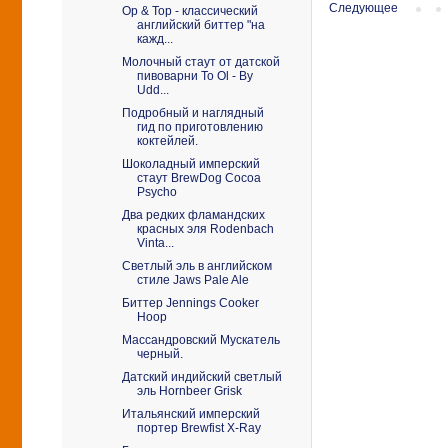
Следующее
Op & Top - классический
английский биттер "на
кажд...
Молочный стаут от датской
пивоварни To Ol - By
Udd...
Подробный и наглядный
гид по приготовлению
коктейлей.
Шоколадный имперский
стаут BrewDog Cocoa
Psycho
Два редких фламандских
красных эля Rodenbach
Vinta...
Светлый эль в английском
стиле Jaws Pale Ale
Биттер Jennings Cooker
Hoop
Массандровский Мускатель
черный.
Датский индийский светлый
эль Hornbeer Grisk
Итальянский имперский
портер Brewfist X-Ray