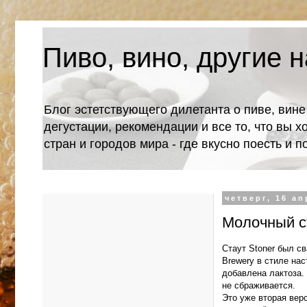
Пиво, вино, другие н
Блог эстетствующего дилетанта о пиве, вине
дегустации, рекомендации и все то, что вы х
стран и городов мира - где вкусно поесть и 
четверг, 16 ап
Молочный ст
Стаут Stoner был с
Brewery в стиле нас
добавлена лактоза. 
не сбраживается.
Это уже вторая верс