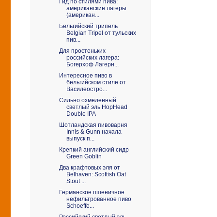
Гид по стилями пива:
американские лагеры
(американ...
Бельгийский трипель
Belgian Tripel от тульских
пив...
Для простеньких
российских лагера:
Богерхоф Лагерн...
Интересное пиво в
бельгийском стиле от
Василеостро...
Сильно охмеленный
светлый эль HopHead
Double IPA
Шотландская пивоварня
Innis & Gunn начала
выпуск п...
Крепкий английский сидр
Green Goblin
Два крафтовых эля от
Belhaven: Scottish Oat
Stout ...
Германское пшеничное
нефильтрованное пиво
Schoeffe...