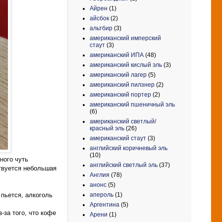
Айрен
(1)
айсбок
(2)
альтбир
(3)
американский имперский
стаут
(3)
американский ИПА
(48)
американский кислый эль
(3)
американский лагер
(5)
американский пилзнер
(2)
американский портер
(2)
американский пшеничный эль
(6)
американский светлый/
красный эль
(26)
американский стаут
(3)
английский коричневый эль
(10)
ного чуть
английский светлый эль
(37)
ствуется небольшая
Англия
(78)
анонс
(5)
апероль
(1)
пьется, алкоголь
Аргентина
(5)
-за того, что кофе
Арени
(1)