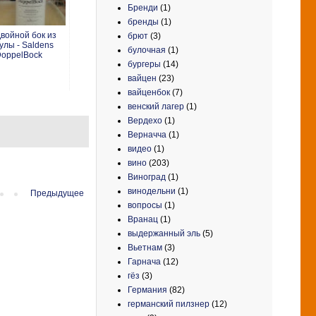
Бренди
(1)
бренды
(1)
войной бок из
брют
(3)
улы - Saldens
булочная
(1)
oppelBock
бургеры
(14)
вайцен
(23)
вайценбок
(7)
венский лагер
(1)
Вердехо
(1)
Верначча
(1)
видео
(1)
вино
(203)
Виноград
(1)
винодельни
(1)
Предыдущее
вопросы
(1)
Вранац
(1)
выдержанный эль
(5)
Вьетнам
(3)
Гарнача
(12)
гёз
(3)
Германия
(82)
германский пилзнер
(12)