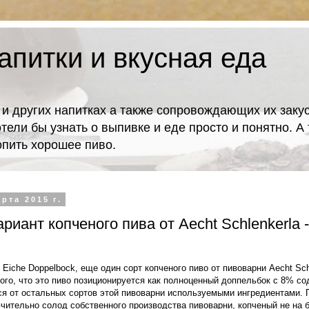
апитки и вкусная еда
 и других напитках а также сопровождающих их закус
отели бы узнать о выпивке и еде просто и понятно. 
попить хорошее пиво.
рта 2015 г.
риант копченого пива от Aecht Schlenkerla -
Eiche Doppelbock, еще один сорт копченого пиво от пивоварни Aecht Sch
ого, что это пиво позиционируется как полноценный доппельбок с 8% со
ся от остальных сортов этой пивоварни используемыми ингредиентами. П
чительно солод собственного производства пивоварни, копченый не на б