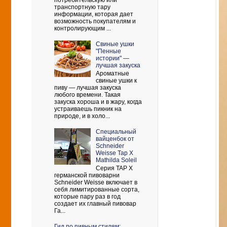
потребительскую или
транспортную тару
информации, которая дает
возможность покупателям и
контролирующим ...
Свиные ушки
"Пенные
истории" —
лучшая закуска
Ароматные
свиные ушки к
пиву — лучшая закуска
любого времени. Такая
закуска хороша и в жару, когда
устраиваешь пикник на
природе, и в холо...
Cпециальный
вайценбок от
Schneider
Weisse Tap X
Mathilda Soleil
Серия TAP X
германской пивоварни
Schneider Weisse включает в
себя лимитированные сорта,
которые пару раз в год
создает их главный пивовар
Га...
Гид по пивным стилям: