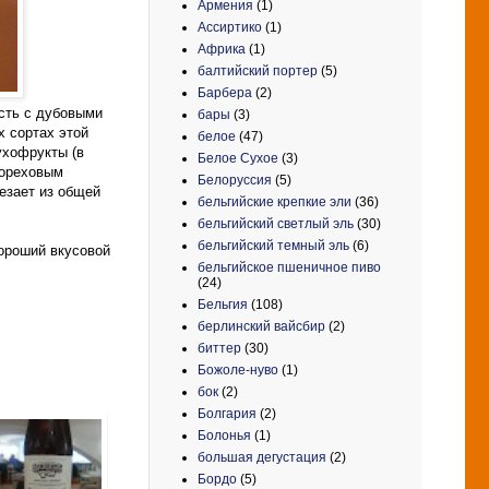
Армения
(1)
Ассиртико
(1)
Африка
(1)
балтийский портер
(5)
Барбера
(2)
сть с дубовыми
бары
(3)
х сортах этой
белое
(47)
ухофрукты (в
Белое Сухое
(3)
 ореховым
Белоруссия
(5)
езает из общей
бельгийские крепкие эли
(36)
бельгийский светлый эль
(30)
бельгийский темный эль
(6)
хороший вкусовой
бельгийское пшеничное пиво
(24)
Бельгия
(108)
берлинский вайсбир
(2)
биттер
(30)
Божоле-нуво
(1)
бок
(2)
Болгария
(2)
Болонья
(1)
большая дегустация
(2)
Бордо
(5)