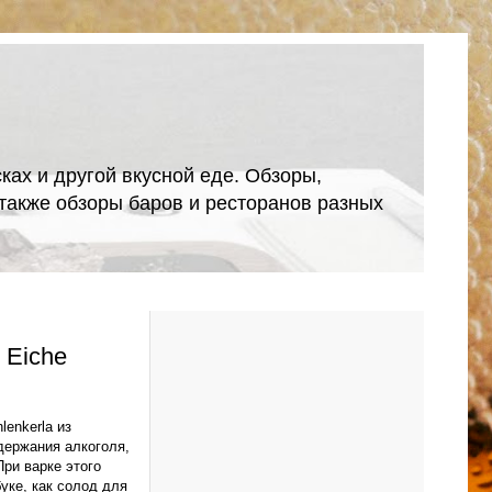
ках и другой вкусной еде. Обзоры,
А также обзоры баров и ресторанов разных
 Eiche
lenkerla из
держания алкоголя,
ри варке этого
уке, как солод для