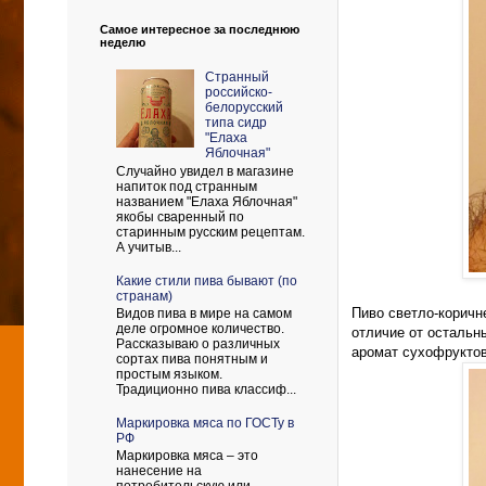
Самое интересное за последнюю
неделю
Странный
российско-
белорусский
типа сидр
"Елаха
Яблочная"
Случайно увидел в магазине
напиток под странным
названием "Елаха Яблочная"
якобы сваренный по
старинным русским рецептам.
А учитыв...
Какие стили пива бывают (по
странам)
Пиво светло-коричн
Видов пива в мире на самом
деле огромное количество.
отличие от остальн
Рассказываю о различных
аромат сухофруктов
сортах пива понятным и
простым языком.
Традиционно пива классиф...
Маркировка мяса по ГОСТу в
РФ
Маркировка мяса – это
нанесение на