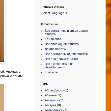
Translate this site
Select Language
▼
Оглавление
Все сорта пива и сидра одним
списком.
Стили пива
Все вина одним списком.
Другие напитки
Все рестораны одним списком
Вся еда одним списком
Все путешествия на
BeerBlogger.ru
ой. Аромат, в
Контакты
елька и легкий
Темы
Абрау-Дюрсо
(1)
Абхазия
(2)
Австралия
(4)
Австрия
(9)
Азербайджан
(1)