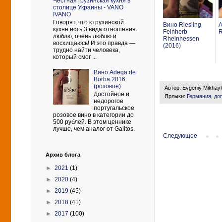
Честная грузинская кухня в
столице Украины - VANO
IVANO
Говорят, что к грузинской
Вино Riesling
А
кухне есть 3 вида отношения:
Feinherb
R
люблю, очень люблю и
Rheinhessen
восхищаюсь! И это правда —
(2016)
трудно найти человека,
который смог ...
Вино Adega de
Borba 2016
(розовое)
Автор:
Evgeniy Mikhay
Достойное и
Ярлыки:
Германия
,
до
недорогое
португальское
розовое вино в категории до
500 рублей. В этом ценнике
лучше, чем аналог от Galitos.
Следующее
Архив блога
►
2021
(1)
►
2020
(4)
►
2019
(45)
►
2018
(41)
►
2017
(100)