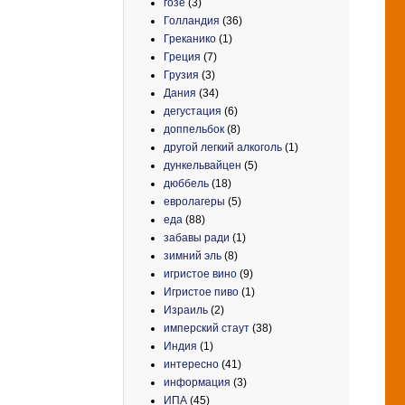
гозе
(3)
Голландия
(36)
Греканико
(1)
Греция
(7)
Грузия
(3)
Дания
(34)
дегустация
(6)
доппельбок
(8)
другой легкий алкоголь
(1)
дункельвайцен
(5)
дюббель
(18)
евролагеры
(5)
еда
(88)
забавы ради
(1)
зимний эль
(8)
игристое вино
(9)
Игристое пиво
(1)
Израиль
(2)
имперский стаут
(38)
Индия
(1)
интересно
(41)
информация
(3)
ИПА
(45)