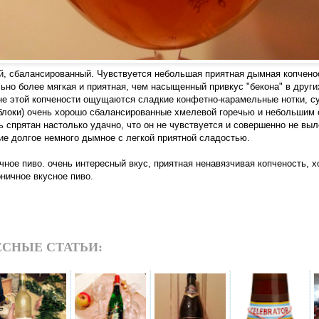
й, сбалансированный. Чувствуется небольшая приятная дымная копчено
льно более мягкая и приятная, чем насыщенный привкус "бекона" в други
не этой копчености ощущаются сладкие конфетно-карамельные нотки, с
блоки) очень хорошо сбалансированные хмелевой горечью и небольшим
ь спрятан настолько удачно, что он не чувствуется и совершенно не выл
ие долгое немного дымное с легкой приятной сладостью.
чное пиво. очень интересный вкус, приятная ненавязчивая копченость, 
оничное вкусное пиво.
СНЫЕ СТАТЬИ: