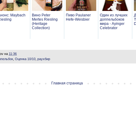
нонс: Maybach
Вино Peter
Пиво Paulaner
Один из лучших
Д
iesling
Mertes Riesling
Hefe-Weisbier
доппельбоков
Т
(Heritage
мира - Ayinger
D
Collection)
Celebrator
lov
на
11:36
ппельбок
,
Оценка 10/10
,
раухбир
Главная страница