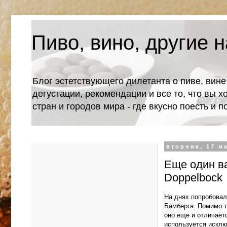
Пиво, вино, другие н
Блог эстетствующего дилетанта о пиве, вине
дегустации, рекомендации и все то, что вы х
стран и городов мира - где вкусно поесть и 
вторник, 17 ма
Еще один ва
Doppelbock
На днях попробовал 
Бамберга. Помимо т
оно еще и отличает
используется исклю