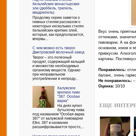
бельгийские монастырские
эли (дюббель, трипель,
квадрюпель)
Продолжу серию заметок о
пивных стилям рассказом о
некоторых нескольких стилях
бельгийских крепких элей,
Вкус очень приятны
которые, как предполагается,
оттенками, значите
впервы...
пивоварни. А на фо
основном, изюм и я
С чем можно есть творог.
Дмитровский молочный завод
привкусом. Алкогол
Творог – это полезный
картины. Послевкус
продукт, содержащий кальций
и множество необходимых
Понравилось:
отли
организму веществ. Однако
при неправильном
баланс, очень гарм
употреблении и непроду...
Не понравилось:
--
Оценка:
10/10
Калужское
крепкое пиво
"387. Особая
варка"
ЕЩЕ ИНТЕРЕ
На днях купил
бутылочку пива
под названием "Особая варка
387" от калужской пивоварни
Efes. 387 в названии
расшифровывается просто,...