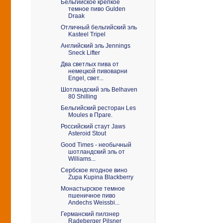
Бельгийское крепкое
темное пиво Gulden
Draak
Отличный бельгийский эль
Kasteel Tripel
Английский эль Jennings
Sneck Lifter
Два светлых пива от
немецкой пивоварни
Engel, свет...
Шотландский эль Belhaven
80 Shilling
Бельгийский ресторан Les
Moules в Праге.
Российский стаут Jaws
Asteroid Stout
Good Times - необычный
шотландский эль от
Williams...
Сербское ягодное вино
Zupa Kupina Blackberry
Монастырское темное
пшеничное пиво
Andechs Weissbi...
Германский пилзнер
Radeberger Pilsner