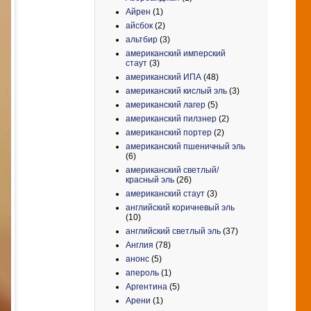
Айрен
(1)
айсбок
(2)
альтбир
(3)
американский имперский
стаут
(3)
американский ИПА
(48)
американский кислый эль
(3)
американский лагер
(5)
американский пилзнер
(2)
американский портер
(2)
американский пшеничный эль
(6)
американский светлый/
красный эль
(26)
американский стаут
(3)
английский коричневый эль
(10)
английский светлый эль
(37)
Англия
(78)
анонс
(5)
апероль
(1)
Аргентина
(5)
Арени
(1)