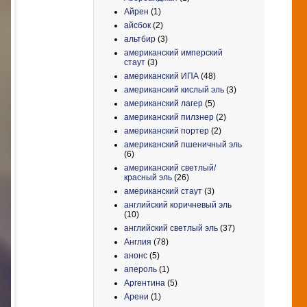
Айрен
(1)
айсбок
(2)
альтбир
(3)
американский имперский
стаут
(3)
американский ИПА
(48)
американский кислый эль
(3)
американский лагер
(5)
американский пилзнер
(2)
американский портер
(2)
американский пшеничный эль
(6)
американский светлый/
красный эль
(26)
американский стаут
(3)
английский коричневый эль
(10)
английский светлый эль
(37)
Англия
(78)
анонс
(5)
апероль
(1)
Аргентина
(5)
Арени
(1)