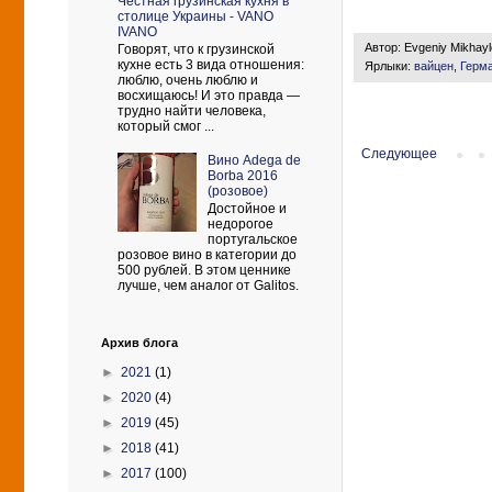
Честная грузинская кухня в
столице Украины - VANO
IVANO
Автор:
Evgeniy Mikhay
Говорят, что к грузинской
кухне есть 3 вида отношения:
Ярлыки:
вайцен
,
Герм
люблю, очень люблю и
восхищаюсь! И это правда —
трудно найти человека,
который смог ...
Следующее
Вино Adega de
Borba 2016
(розовое)
Достойное и
недорогое
португальское
розовое вино в категории до
500 рублей. В этом ценнике
лучше, чем аналог от Galitos.
Архив блога
►
2021
(1)
►
2020
(4)
►
2019
(45)
►
2018
(41)
►
2017
(100)