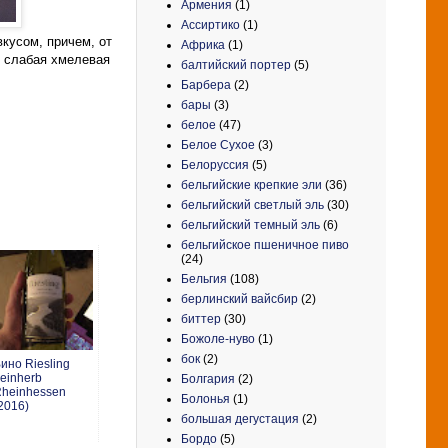
Армения
(1)
Ассиртико
(1)
кусом, причем, от
Африка
(1)
я слабая хмелевая
балтийский портер
(5)
Барбера
(2)
бары
(3)
белое
(47)
Белое Сухое
(3)
Белоруссия
(5)
бельгийские крепкие эли
(36)
бельгийский светлый эль
(30)
бельгийский темный эль
(6)
бельгийское пшеничное пиво
(24)
Бельгия
(108)
берлинский вайсбир
(2)
биттер
(30)
Божоле-нуво
(1)
бок
(2)
ино Riesling
einherb
Болгария
(2)
heinhessen
Болонья
(1)
2016)
большая дегустация
(2)
Бордо
(5)