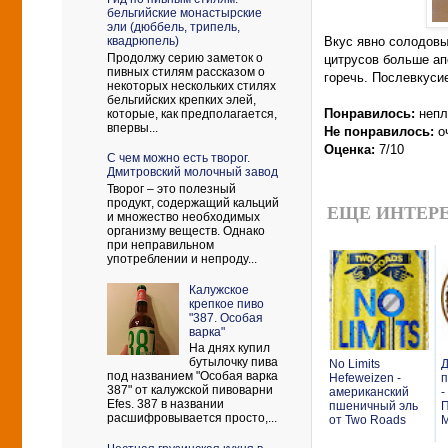
бельгийские монастырские
эли (дюббель, трипель,
Вкус явно солодовы
квадрюпель)
Продолжу серию заметок о
цитрусов больше ап
пивных стилям рассказом о
горечь. Послевкуси
некоторых нескольких стилях
бельгийских крепких элей,
Понравилось:
непл
которые, как предполагается,
впервы...
Не понравилось:
о
Оценка:
7/10
С чем можно есть творог.
Дмитровский молочный завод
Творог – это полезный
продукт, содержащий кальций
ЕЩЕ ИНТЕРЕ
и множество необходимых
организму веществ. Однако
при неправильном
употреблении и непроду...
Калужское
крепкое пиво
"387. Особая
варка"
На днях купил
бутылочку пива
No Limits
Д
под названием "Особая варка
Hefeweizen -
п
387" от калужской пивоварни
американский
-
Efes. 387 в названии
пшеничный эль
П
расшифровывается просто,...
от Two Roads
М