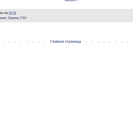
Weizen...
lov
на
10:11
ания
,
Оценка 7/10
Главная страница