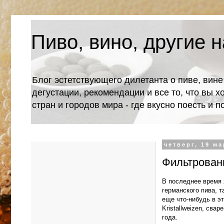
Пиво, вино, другие н
Блог эстетствующего дилетанта о пиве, вине
дегустации, рекомендации и все то, что вы х
стран и городов мира - где вкусно поесть и 
четверг, 19 ма
Фильтрованн
В последнее время 
германского пива, т
еще что-нибудь в э
Kristallweizen, св
года.