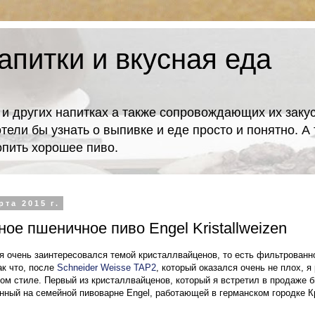
апитки и вкусная еда
 и других напитках а также сопровождающих их закус
отели бы узнать о выпивке и еде просто и понятно. 
попить хорошее пиво.
рта 2015 г.
ое пшеничное пиво Engel Kristallweizen
я очень заинтересовался темой кристаллвайценов, то есть фильтрованн
ак что, после
Schneider Weisse TAP2
, который оказался очень не плох, 
том стиле. Первый из кристаллвайценов, который я встретил в продаже 
аренный на семейной пивоварне Engel, работающей в германском городке 