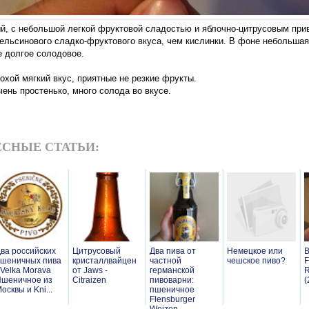
й, с небольшой легкой фруктовой сладостью и яблочно-цитрусовым прив
ельсинового сладко-фруктового вкуса, чем кислинки. В фоне небольша
е долгое солодовое.
охой мягкий вкус, приятные не резкие фрукты.
чень простенько, много солода во вкусе.
СНЫЕ СТАТЬИ:
ва российских
Цитрусовый
Два пива от
Немецкое или
В
шеничных пива
кристаллвайцен
частной
чешское пиво?
F
 Velka Morava
от Jaws -
германской
R
шеничное из
Citraizen
пивоварни:
(
осквы и Kni...
пшеничное
Flensburger