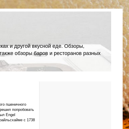
ках и другой вкусной еде. Обзоры,
А также обзоры баров и ресторанов разных
ого пшеничного
я решил попробовать
был Engel
Крайльсхайме с 1738