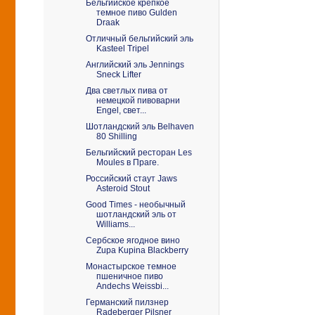
Бельгийское крепкое
темное пиво Gulden
Draak
Отличный бельгийский эль
Kasteel Tripel
Английский эль Jennings
Sneck Lifter
Два светлых пива от
немецкой пивоварни
Engel, свет...
Шотландский эль Belhaven
80 Shilling
Бельгийский ресторан Les
Moules в Праге.
Российский стаут Jaws
Asteroid Stout
Good Times - необычный
шотландский эль от
Williams...
Сербское ягодное вино
Zupa Kupina Blackberry
Монастырское темное
пшеничное пиво
Andechs Weissbi...
Германский пилзнер
Radeberger Pilsner