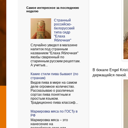
Самое интересное за последнюю
неделю
Странный
российско-
белорусский
типа сидр
"Елаха
Яблочная"
Случайно увидел в магазине
напиток под странным
названием "Елаха Яблочная"
якобы сваренный по
старинным русским рецептам.
А учитыв...
В бокале Engel Kris
Какие стили пива бывают (по
держащейся пеной. В
странам)
Видов пива в мире на самом
деле огромное количество.
Рассказываю о различных
сортах пива понятным и
простым языком.
Традиционно пива классиф...
Маркировка мяса по ГОСТу в
РФ
Маркировка мяса – это
нанесение на