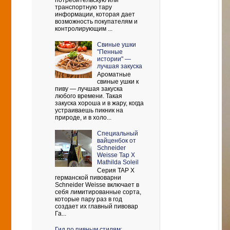
потребительскую или
транспортную тару
информации, которая дает
возможность покупателям и
контролирующим ...
Свиные ушки
"Пенные
истории" —
лучшая закуска
Ароматные
свиные ушки к
пиву — лучшая закуска
любого времени. Такая
закуска хороша и в жару, когда
устраиваешь пикник на
природе, и в холо...
Cпециальный
вайценбок от
Schneider
Weisse Tap X
Mathilda Soleil
Серия TAP X
германской пивоварни
Schneider Weisse включает в
себя лимитированные сорта,
которые пару раз в год
создает их главный пивовар
Га...
Гид по пивным стилям: