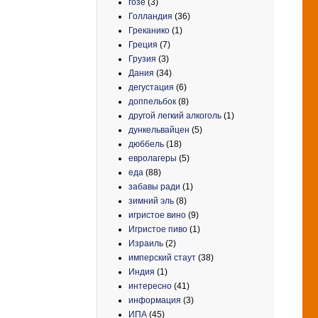
гозе
(3)
Голландия
(36)
Греканико
(1)
Греция
(7)
Грузия
(3)
Дания
(34)
дегустация
(6)
доппельбок
(8)
другой легкий алкоголь
(1)
дункельвайцен
(5)
дюббель
(18)
евролагеры
(5)
еда
(88)
забавы ради
(1)
зимний эль
(8)
игристое вино
(9)
Игристое пиво
(1)
Израиль
(2)
имперский стаут
(38)
Индия
(1)
интересно
(41)
информация
(3)
ИПА
(45)