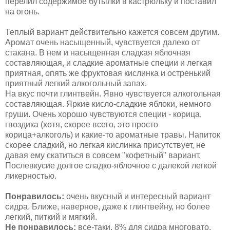
перелил содержимое бутылки в кастрюльку и поставил
на огонь.
Теплый вариант действительно кажется совсем другим.
Аромат очень насыщенный, чувствуется далеко от
стакана. В нем и насыщенная сладкая яблочная
составляющая, и сладкие ароматные специи и легкая
приятная, опять же фруктовая кислинка и остренький
приятный легкий алкогольный запах.
На вкус почти глинтвейн. Явно чувствуется алкогольная
составляющая. Яркие кисло-сладкие яблоки, немного
груши. Очень хорошо чувствуются специи - корица,
гвоздика (хотя, скорее всего, это просто
корица+алкоголь) и какие-то ароматные травы. Напиток
скорее сладкий, но легкая кислинка присутствует, не
давая ему скатиться в совсем "кофетный" вариант.
Послевкусие долгое сладко-яблочное с далекой легкой
ликерностью.
Понравилось:
очень вкусный и интересный вариант
сидра. Ближе, наверное, даже к глинтвейну, но более
легкий, питкий и мягкий.
Не понравилось:
все-таки, 8% для сидра многовато.